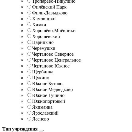
Тропарёво-Никулино
Филёвский Парк
Фили-Давыдково
Хамовники
Химки
Хорошёво-Мнёвники
Хорошёвский
Царицыно
Черёмушки
Чертаново Северное
Чертаново Центральное
Чертаново Южное
Щербинка
Щукино
Южное Бутово
Южное Медведково
Южное Тушино
Южнопортовый
Якиманка
Ярославский
Ясенево
Тип учреждения