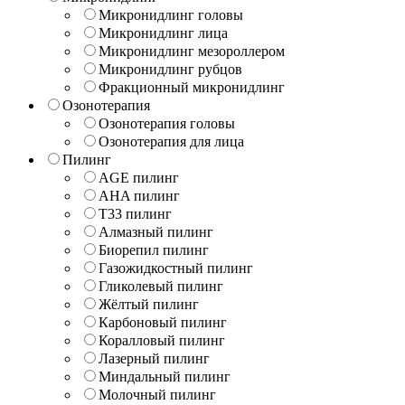
Микронидлинг головы
Микронидлинг лица
Микронидлинг мезороллером
Микронидлинг рубцов
Фракционный микронидлинг
Озонотерапия
Озонотерапия головы
Озонотерапия для лица
Пилинг
AGE пилинг
AHA пилинг
T33 пилинг
Алмазный пилинг
Биорепил пилинг
Газожидкостный пилинг
Гликолевый пилинг
Жёлтый пилинг
Карбоновый пилинг
Коралловый пилинг
Лазерный пилинг
Миндальный пилинг
Молочный пилинг