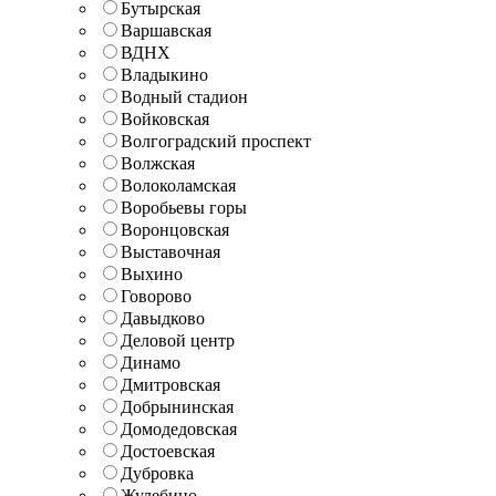
Бутырская
Варшавская
ВДНХ
Владыкино
Водный стадион
Войковская
Волгоградский проспект
Волжская
Волоколамская
Воробьевы горы
Воронцовская
Выставочная
Выхино
Говорово
Давыдково
Деловой центр
Динамо
Дмитровская
Добрынинская
Домодедовская
Достоевская
Дубровка
Жулебино