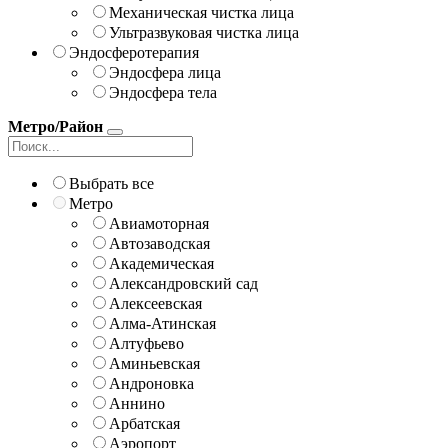
Механическая чистка лица
Ультразвуковая чистка лица
Эндосферотерапия
Эндосфера лица
Эндосфера тела
Метро/Район
Выбрать все
Метро
Авиамоторная
Автозаводская
Академическая
Александровский сад
Алексеевская
Алма-Атинская
Алтуфьево
Аминьевская
Андроновка
Аннино
Арбатская
Аэропорт