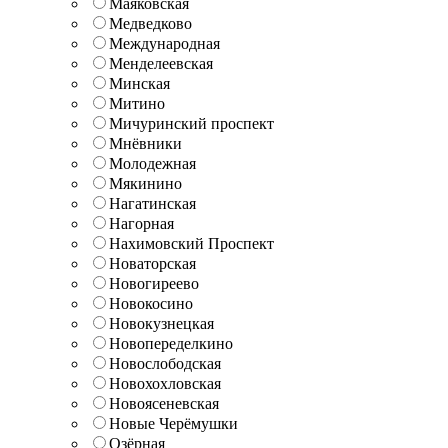
Маяковская
Медведково
Международная
Менделеевская
Минская
Митино
Мичуринский проспект
Мнёвники
Молодежная
Мякинино
Нагатинская
Нагорная
Нахимовский Проспект
Новаторская
Новогиреево
Новокосино
Новокузнецкая
Новопеределкино
Новослободская
Новохохловская
Новоясеневская
Новые Черёмушки
Озёрная