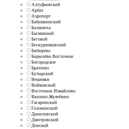
Алтуфьевский
Арбат
Аэропорт
Бабушкинский
Балашиха
Басманный
Беговой
Бескудниковский
Бибирево
Бирюлёво Восточное
Богородское
Братеево
Бутырский
Вешняки
Войковский
Восточное Измайлово
Выхино-Жулебино
Гагаринский
Головинский
Даниловский
Дмитровский
Донской