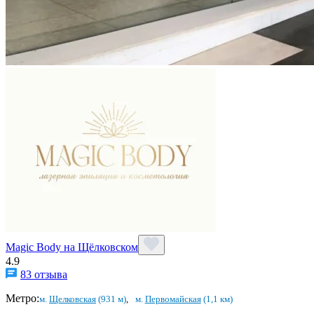
Magic Body на Щёлковском
4.9
83 отзыва
Метро:
м.
Щелковская
(931 м)
,
м.
Первомайская
(1,1 км)