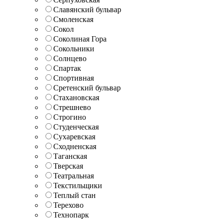
Славянский бульвар
Смоленская
Сокол
Соколиная Гора
Сокольники
Солнцево
Спартак
Спортивная
Сретенский бульвар
Стахановская
Стрешнево
Строгино
Студенческая
Сухаревская
Сходненская
Таганская
Тверская
Театральная
Текстильщики
Теплый стан
Терехово
Технопарк