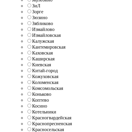
ЗиЛ
Зорге
Зюзино
Зябликово
Измайлово
Измайловская
Калужская
Кантемировская
Каховская
Каширская
Киевская
Китай-город
Кожуховская
Коломенская
Комсомольская
Коньково
Коптево
Косино
Котельники
Красногвардейская
Краснопресненская
Красносельская