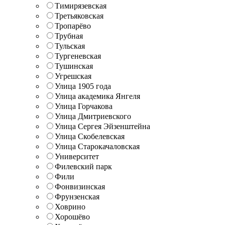
Тимирязевская
Третьяковская
Тропарёво
Трубная
Тульская
Тургеневская
Тушинская
Угрешская
Улица 1905 года
Улица академика Янгеля
Улица Горчакова
Улица Дмитриевского
Улица Сергея Эйзенштейна
Улица Скобелевская
Улица Старокачаловская
Университет
Филевский парк
Фили
Фонвизинская
Фрунзенская
Ховрино
Хорошёво