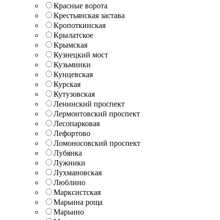
Красные ворота
Крестьянская застава
Кропоткинская
Крылатское
Крымская
Кузнецкий мост
Кузьминки
Кунцевская
Курская
Кутузовская
Ленинский проспект
Лермонтовский проспект
Лесопарковая
Лефортово
Ломоносовский проспект
Лубянка
Лужники
Лухмановская
Люблино
Марксистская
Марьина роща
Марьино