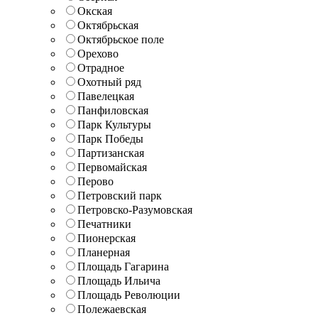
Окская
Октябрьская
Октябрьское поле
Орехово
Отрадное
Охотный ряд
Павелецкая
Панфиловская
Парк Культуры
Парк Победы
Партизанская
Первомайская
Перово
Петровский парк
Петровско-Разумовская
Печатники
Пионерская
Планерная
Площадь Гагарина
Площадь Ильича
Площадь Революции
Полежаевская