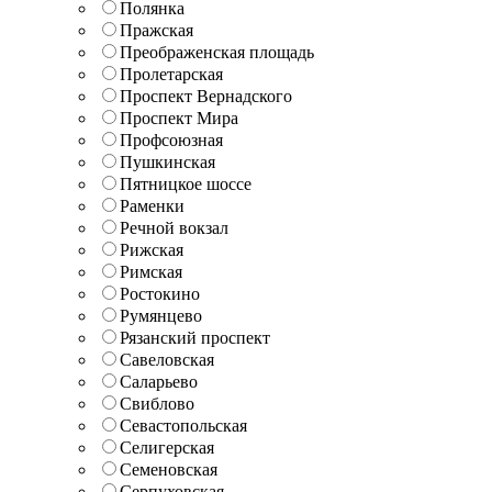
Полянка
Пражская
Преображенская площадь
Пролетарская
Проспект Вернадского
Проспект Мира
Профсоюзная
Пушкинская
Пятницкое шоссе
Раменки
Речной вокзал
Рижская
Римская
Ростокино
Румянцево
Рязанский проспект
Савеловская
Саларьево
Свиблово
Севастопольская
Селигерская
Семеновская
Серпуховская