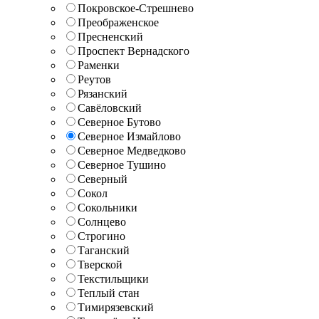
Покровское-Стрешнево
Преображенское
Пресненский
Проспект Вернадского
Раменки
Реутов
Рязанский
Савёловский
Северное Бутово
Северное Измайлово
Северное Медведково
Северное Тушино
Северный
Сокол
Сокольники
Солнцево
Строгино
Таганский
Тверской
Текстильщики
Теплый стан
Тимирязевский