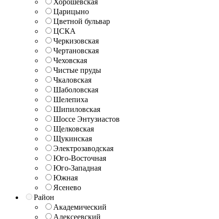
Хорошёвская
Царицыно
Цветной бульвар
ЦСКА
Черкизовская
Чертановская
Чеховская
Чистые пруды
Чкаловская
Шаболовская
Шелепиха
Шипиловская
Шоссе Энтузиастов
Щелковская
Щукинская
Электрозаводская
Юго-Восточная
Юго-Западная
Южная
Ясенево
Район
Академический
Алексеевский