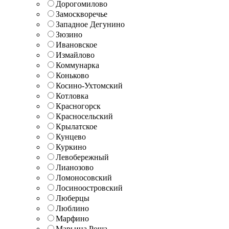
Дорогомилово
Замоскворечье
Западное Дегунино
Зюзино
Ивановское
Измайлово
Коммунарка
Коньково
Косино-Ухтомский
Котловка
Красногорск
Красносельский
Крылатское
Кунцево
Куркино
Левобережный
Лианозово
Ломоносовский
Лосиноостровский
Люберцы
Люблино
Марфино
Марьина Роща