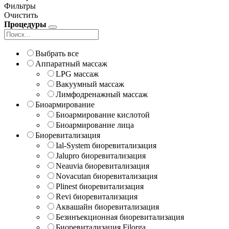
Фильтры
Очистить
Процедуры
Выбрать все
Аппаратный массаж
LPG массаж
Вакуумный массаж
Лимфодренажный массаж
Биоармирование
Биоармирование кислотой
Биоармирование лица
Биоревитализация
Ial-System биоревитализация
Jalupro биоревитализация
Neauvia биоревитализация
Novacutan биоревитализация
Plinest биоревитализация
Revi биоревитализация
Аквашайн биоревитализация
Безинъекционная биоревитализация
Биоревитализация Filorga