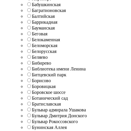
Бабушкинская
Багратионовская
Балтийская
Баррикадная
Бауманская
Беговая
Белокаменная
Беломорская
Белорусская
Беляево
Бибирево
Библиотека имени Ленина
Битцевский парк
Борисово
Боровицкая
Боровское шоссе
Ботанический сад
Братиславская
Бульвар адмирала Ушакова
Бульвар Дмитрия Донского
Бульвар Рокоссовского
Бунинская Аллея