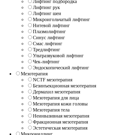
Лифтинг подбородка
Лифтинг рук
Лифтинг шеи
Микроигольчатый лифтинг
Нитевой лифтинг
Плазмолифтинг
Синус лифтинг
Смас лифтинг
Тредлифтинг
Ультразвуковой лифтинг
Чек-лифтинг
Эндоскопический лифтинг
Мезотерапия
NCTF мезотерапия
Безинъекционная мезотерапия
Дермахил мезотерапия
Мезотерапия для лица
Мезотерапия кожи головы
Мезотерапия тела
Неинвазивная мезотерапия
Фракционная мезотерапия
Эстетическая мезотерапия
Микронидлинг