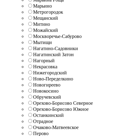
Марьино
Метрогородок
Мещанский
Митино
Можайский
Москворечье-Сабурово
Мытищи
Нагатино-Садовники
Нагатинский Затон
Нагорный
Некрасовка
Нижегородский
Ново-Переделкино
Новогиреево
Новокосино
Обручевский
Орехово-Борисово Северное
Орехово-Борисово Южное
Останкинский
Отрадное
Очаково-Матвеевское
Перово