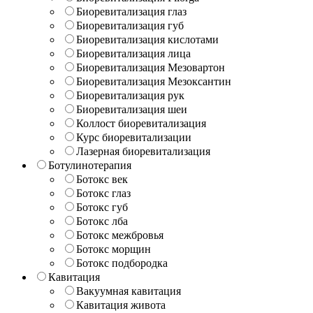
Биоревитализация глаз
Биоревитализация губ
Биоревитализация кислотами
Биоревитализация лица
Биоревитализация Мезовартон
Биоревитализация Мезоксантин
Биоревитализация рук
Биоревитализация шеи
Коллост биоревитализация
Курс биоревитализации
Лазерная биоревитализация
Ботулинотерапия
Ботокс век
Ботокс глаз
Ботокс губ
Ботокс лба
Ботокс межбровья
Ботокс морщин
Ботокс подбородка
Кавитация
Вакуумная кавитация
Кавитация живота