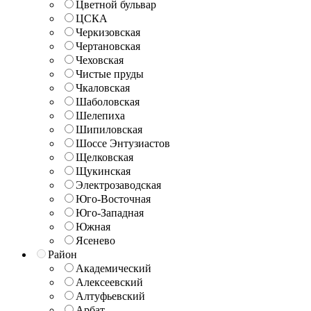
Цветной бульвар
ЦСКА
Черкизовская
Чертановская
Чеховская
Чистые пруды
Чкаловская
Шаболовская
Шелепиха
Шипиловская
Шоссе Энтузиастов
Щелковская
Щукинская
Электрозаводская
Юго-Восточная
Юго-Западная
Южная
Ясенево
Район
Академический
Алексеевский
Алтуфьевский
Арбат