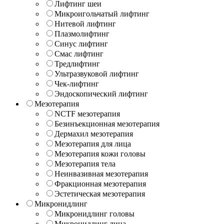
Лифтинг шеи
Микроигольчатый лифтинг
Нитевой лифтинг
Плазмолифтинг
Синус лифтинг
Смас лифтинг
Тредлифтинг
Ультразвуковой лифтинг
Чек-лифтинг
Эндоскопический лифтинг
Мезотерапия
NCTF мезотерапия
Безинъекционная мезотерапия
Дермахил мезотерапия
Мезотерапия для лица
Мезотерапия кожи головы
Мезотерапия тела
Неинвазивная мезотерапия
Фракционная мезотерапия
Эстетическая мезотерапия
Микронидлинг
Микронидлинг головы
Микронидлинг лица