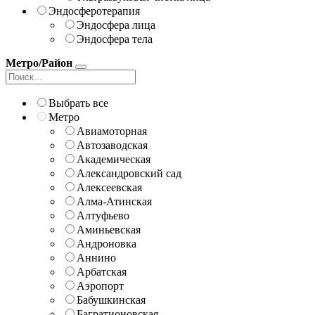
Эндосферотерапия
Эндосфера лица
Эндосфера тела
Метро/Район
Выбрать все
Метро
Авиамоторная
Автозаводская
Академическая
Александровский сад
Алексеевская
Алма-Атинская
Алтуфьево
Аминьевская
Андроновка
Аннино
Арбатская
Аэропорт
Бабушкинская
Багратионовская