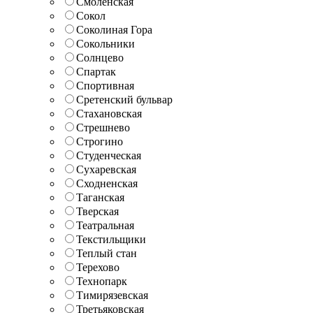
Смоленская
Сокол
Соколиная Гора
Сокольники
Солнцево
Спартак
Спортивная
Сретенский бульвар
Стахановская
Стрешнево
Строгино
Студенческая
Сухаревская
Сходненская
Таганская
Тверская
Театральная
Текстильщики
Теплый стан
Терехово
Технопарк
Тимирязевская
Третьяковская