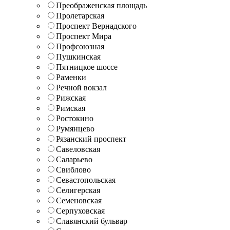
Преображенская площадь
Пролетарская
Проспект Вернадского
Проспект Мира
Профсоюзная
Пушкинская
Пятницкое шоссе
Раменки
Речной вокзал
Рижская
Римская
Ростокино
Румянцево
Рязанский проспект
Савеловская
Саларьево
Свиблово
Севастопольская
Селигерская
Семеновская
Серпуховская
Славянский бульвар