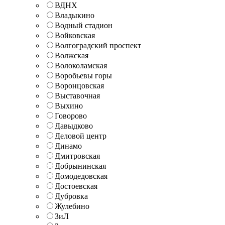
ВДНХ
Владыкино
Водный стадион
Войковская
Волгоградский проспект
Волжская
Волоколамская
Воробьевы горы
Воронцовская
Выставочная
Выхино
Говорово
Давыдково
Деловой центр
Динамо
Дмитровская
Добрынинская
Домодедовская
Достоевская
Дубровка
Жулебино
ЗиЛ