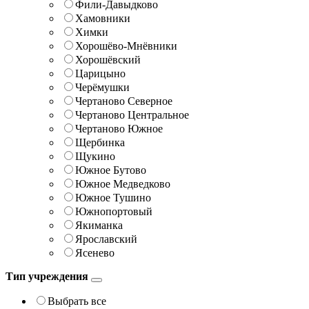
Фили-Давыдково
Хамовники
Химки
Хорошёво-Мнёвники
Хорошёвский
Царицыно
Черёмушки
Чертаново Северное
Чертаново Центральное
Чертаново Южное
Щербинка
Щукино
Южное Бутово
Южное Медведково
Южное Тушино
Южнопортовый
Якиманка
Ярославский
Ясенево
Тип учреждения
Выбрать все