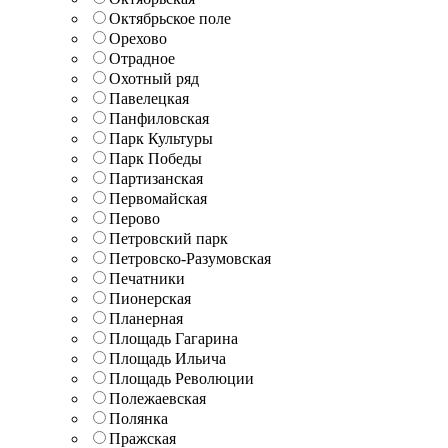
Октябрьское поле
Орехово
Отрадное
Охотный ряд
Павелецкая
Панфиловская
Парк Культуры
Парк Победы
Партизанская
Первомайская
Перово
Петровский парк
Петровско-Разумовская
Печатники
Пионерская
Планерная
Площадь Гагарина
Площадь Ильича
Площадь Революции
Полежаевская
Полянка
Пражская