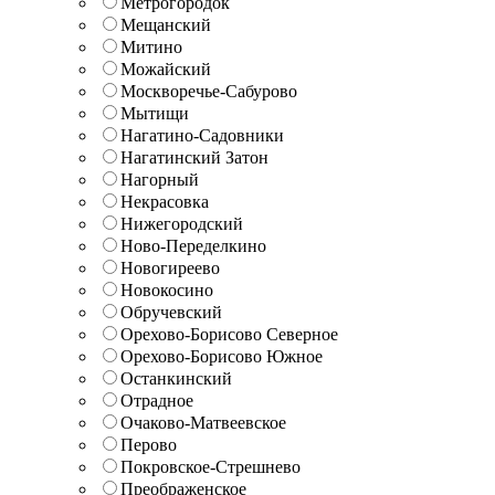
Метрогородок
Мещанский
Митино
Можайский
Москворечье-Сабурово
Мытищи
Нагатино-Садовники
Нагатинский Затон
Нагорный
Некрасовка
Нижегородский
Ново-Переделкино
Новогиреево
Новокосино
Обручевский
Орехово-Борисово Северное
Орехово-Борисово Южное
Останкинский
Отрадное
Очаково-Матвеевское
Перово
Покровское-Стрешнево
Преображенское