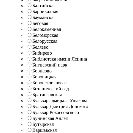
Балтийская
Баррикадная
Бауманская
Беговая
Белокаменная
Беломорская
Белорусская
Беляево
Бибирево
Библиотека имени Ленина
Битцевский парк
Борисово
Боровицкая
Боровское шоссе
Ботанический сад
Братиславская
Бульвар адмирала Ушакова
Бульвар Дмитрия Донского
Бульвар Рокоссовского
Бунинская Аллея
Бутырская
Варшавская