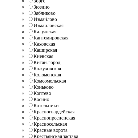
Зорге
Зюзино
Зябликово
Измайлово
Измайловская
Калужская
Кантемировская
Каховская
Каширская
Киевская
Китай-город
Кожуховская
Коломенская
Комсомольская
Коньково
Коптево
Косино
Котельники
Красногвардейская
Краснопресненская
Красносельская
Красные ворота
Крестьянская застава