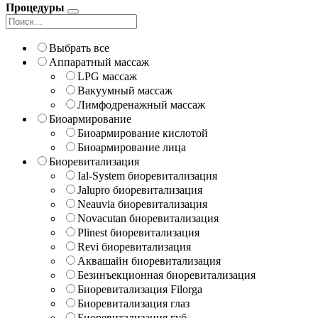
Процедуры
Выбрать все
Аппаратный массаж
LPG массаж
Вакуумный массаж
Лимфодренажный массаж
Биоармирование
Биоармирование кислотой
Биоармирование лица
Биоревитализация
Ial-System биоревитализация
Jalupro биоревитализация
Neauvia биоревитализация
Novacutan биоревитализация
Plinest биоревитализация
Revi биоревитализация
Аквашайн биоревитализация
Безинъекционная биоревитализация
Биоревитализация Filorga
Биоревитализация глаз
Биоревитализация губ