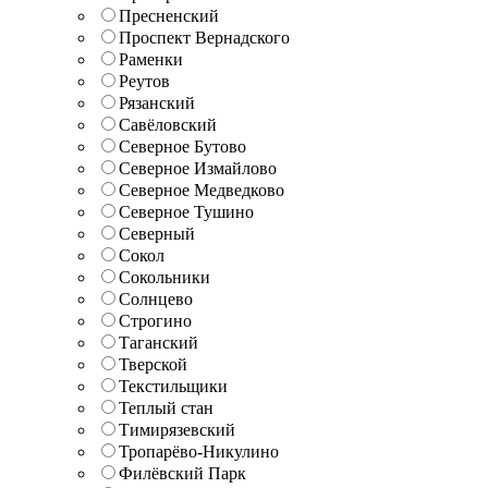
Пресненский
Проспект Вернадского
Раменки
Реутов
Рязанский
Савёловский
Северное Бутово
Северное Измайлово
Северное Медведково
Северное Тушино
Северный
Сокол
Сокольники
Солнцево
Строгино
Таганский
Тверской
Текстильщики
Теплый стан
Тимирязевский
Тропарёво-Никулино
Филёвский Парк