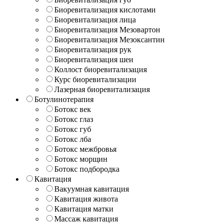
Биоревитализация кислотами
Биоревитализация лица
Биоревитализация Мезовартон
Биоревитализация Мезоксантин
Биоревитализация рук
Биоревитализация шеи
Коллост биоревитализация
Курс биоревитализации
Лазерная биоревитализация
Ботулинотерапия
Ботокс век
Ботокс глаз
Ботокс губ
Ботокс лба
Ботокс межбровья
Ботокс морщин
Ботокс подбородка
Кавитация
Вакуумная кавитация
Кавитация живота
Кавитация матки
Массаж кавитация