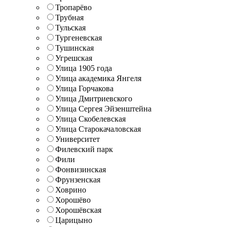
Тропарёво
Трубная
Тульская
Тургеневская
Тушинская
Угрешская
Улица 1905 года
Улица академика Янгеля
Улица Горчакова
Улица Дмитриевского
Улица Сергея Эйзенштейна
Улица Скобелевская
Улица Старокачаловская
Университет
Филевский парк
Фили
Фонвизинская
Фрунзенская
Ховрино
Хорошёво
Хорошёвская
Царицыно