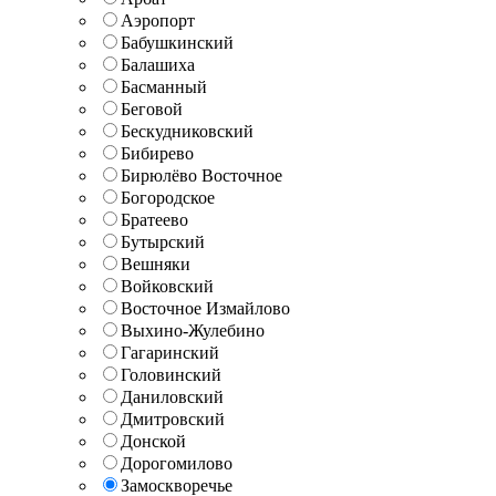
Аэропорт
Бабушкинский
Балашиха
Басманный
Беговой
Бескудниковский
Бибирево
Бирюлёво Восточное
Богородское
Братеево
Бутырский
Вешняки
Войковский
Восточное Измайлово
Выхино-Жулебино
Гагаринский
Головинский
Даниловский
Дмитровский
Донской
Дорогомилово
Замоскворечье