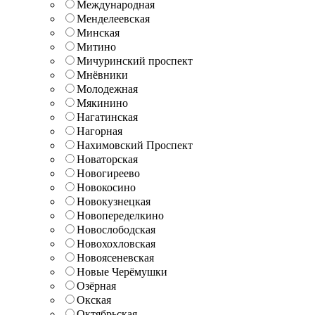
Международная
Менделеевская
Минская
Митино
Мичуринский проспект
Мнёвники
Молодежная
Мякинино
Нагатинская
Нагорная
Нахимовский Проспект
Новаторская
Новогиреево
Новокосино
Новокузнецкая
Новопеределкино
Новослободская
Новохохловская
Новоясеневская
Новые Черёмушки
Озёрная
Окская
Октябрьская