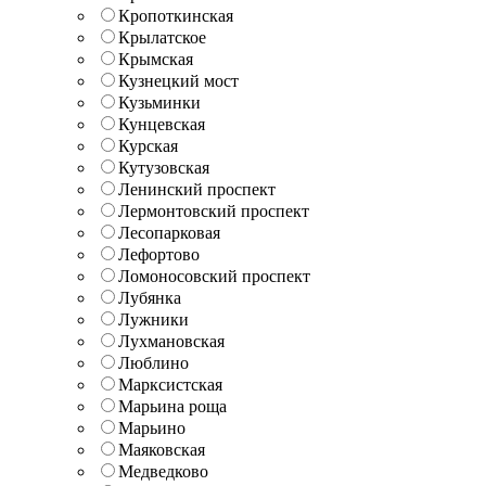
Кропоткинская
Крылатское
Крымская
Кузнецкий мост
Кузьминки
Кунцевская
Курская
Кутузовская
Ленинский проспект
Лермонтовский проспект
Лесопарковая
Лефортово
Ломоносовский проспект
Лубянка
Лужники
Лухмановская
Люблино
Марксистская
Марьина роща
Марьино
Маяковская
Медведково