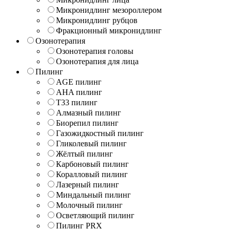
Микронидлинг мезороллером
Микронидлинг рубцов
Фракционный микронидлинг
Озонотерапия
Озонотерапия головы
Озонотерапия для лица
Пилинг
AGE пилинг
AHA пилинг
T33 пилинг
Алмазный пилинг
Биорепил пилинг
Газожидкостный пилинг
Гликолевый пилинг
Жёлтый пилинг
Карбоновый пилинг
Коралловый пилинг
Лазерный пилинг
Миндальный пилинг
Молочный пилинг
Осветляющий пилинг
Пилинг PRX