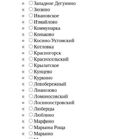
Западное Дегунино
Зюзино
Ивановское
Измайлово
Коммунарка
Коньково
Косино-Ухтомский
Котловка
Красногорск
Красносельский
Крылатское
Кунцево
Куркино
Левобережный
Лианозово
Ломоносовский
Лосиноостровский
Люберцы
Люблино
Марфино
Марьина Роща
Марьино