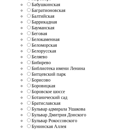
Бабушкинская
Багратионовская
Балтийская
Баррикадная
Бауманская
Беговая
Белокаменная
Беломорская
Белорусская
Беляево
Бибирево
Библиотека имени Ленина
Битцевский парк
Борисово
Боровицкая
Боровское шоссе
Ботанический сад
Братиславская
Бульвар адмирала Ушакова
Бульвар Дмитрия Донского
Бульвар Рокоссовского
Бунинская Аллея