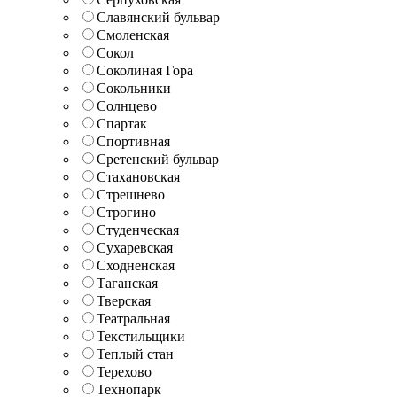
Славянский бульвар
Смоленская
Сокол
Соколиная Гора
Сокольники
Солнцево
Спартак
Спортивная
Сретенский бульвар
Стахановская
Стрешнево
Строгино
Студенческая
Сухаревская
Сходненская
Таганская
Тверская
Театральная
Текстильщики
Теплый стан
Терехово
Технопарк