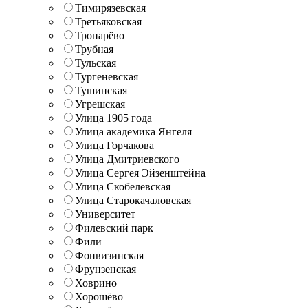
Тимирязевская
Третьяковская
Тропарёво
Трубная
Тульская
Тургеневская
Тушинская
Угрешская
Улица 1905 года
Улица академика Янгеля
Улица Горчакова
Улица Дмитриевского
Улица Сергея Эйзенштейна
Улица Скобелевская
Улица Старокачаловская
Университет
Филевский парк
Фили
Фонвизинская
Фрунзенская
Ховрино
Хорошёво