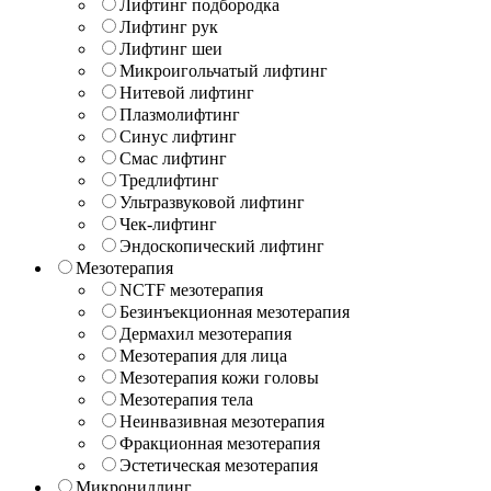
Лифтинг подбородка
Лифтинг рук
Лифтинг шеи
Микроигольчатый лифтинг
Нитевой лифтинг
Плазмолифтинг
Синус лифтинг
Смас лифтинг
Тредлифтинг
Ультразвуковой лифтинг
Чек-лифтинг
Эндоскопический лифтинг
Мезотерапия
NCTF мезотерапия
Безинъекционная мезотерапия
Дермахил мезотерапия
Мезотерапия для лица
Мезотерапия кожи головы
Мезотерапия тела
Неинвазивная мезотерапия
Фракционная мезотерапия
Эстетическая мезотерапия
Микронидлинг