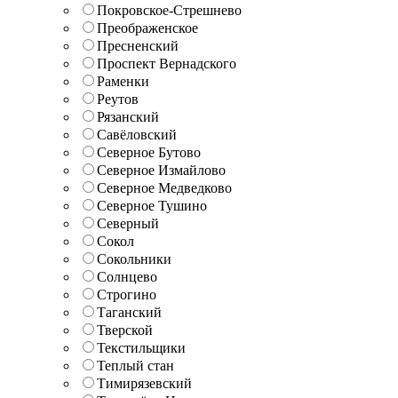
Покровское-Стрешнево
Преображенское
Пресненский
Проспект Вернадского
Раменки
Реутов
Рязанский
Савёловский
Северное Бутово
Северное Измайлово
Северное Медведково
Северное Тушино
Северный
Сокол
Сокольники
Солнцево
Строгино
Таганский
Тверской
Текстильщики
Теплый стан
Тимирязевский