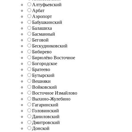
Алтуфьевский
Арбат
Аэропорт
Бабушкинский
Балашиха
Басманный
Беговой
Бескудниковский
Бибирево
Бирюлёво Восточное
Богородское
Братеево
Бутырский
Вешняки
Войковский
Восточное Измайлово
Выхино-Жулебино
Гагаринский
Головинский
Даниловский
Дмитровский
Донской