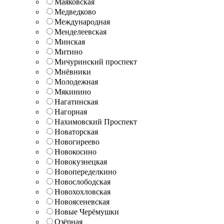
Маяковская
Медведково
Международная
Менделеевская
Минская
Митино
Мичуринский проспект
Мнёвники
Молодежная
Мякинино
Нагатинская
Нагорная
Нахимовский Проспект
Новаторская
Новогиреево
Новокосино
Новокузнецкая
Новопеределкино
Новослободская
Новохохловская
Новоясеневская
Новые Черёмушки
Озёрная