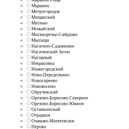
Марьино
Метрогородок
Мещанский
Митино
Можайский
Москворечье-Сабурово
Мытищи
Нагатино-Садовники
Нагатинский Затон
Нагорный
Некрасовка
Нижегородский
Ново-Переделкино
Новогиреево
Новокосино
Обручевский
Орехово-Борисово Северное
Орехово-Борисово Южное
Останкинский
Отрадное
Очаково-Матвеевское
Перово