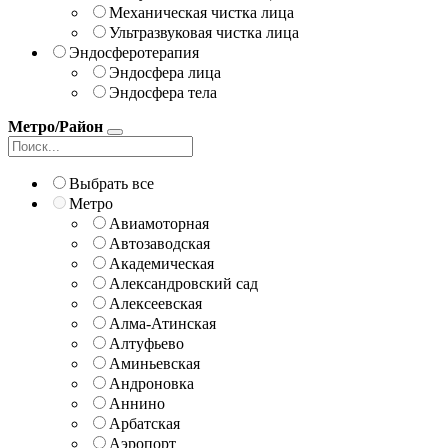
Механическая чистка лица
Ультразвуковая чистка лица
Эндосферотерапия
Эндосфера лица
Эндосфера тела
Метро/Район
Выбрать все
Метро
Авиамоторная
Автозаводская
Академическая
Александровский сад
Алексеевская
Алма-Атинская
Алтуфьево
Аминьевская
Андроновка
Аннино
Арбатская
Аэропорт