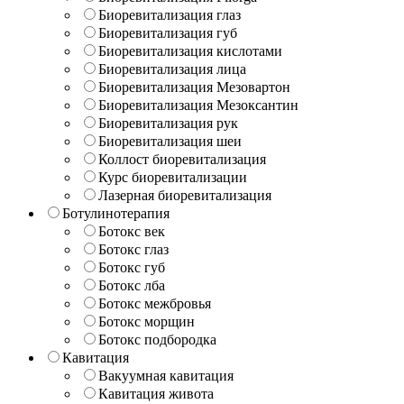
Биоревитализация глаз
Биоревитализация губ
Биоревитализация кислотами
Биоревитализация лица
Биоревитализация Мезовартон
Биоревитализация Мезоксантин
Биоревитализация рук
Биоревитализация шеи
Коллост биоревитализация
Курс биоревитализации
Лазерная биоревитализация
Ботулинотерапия
Ботокс век
Ботокс глаз
Ботокс губ
Ботокс лба
Ботокс межбровья
Ботокс морщин
Ботокс подбородка
Кавитация
Вакуумная кавитация
Кавитация живота