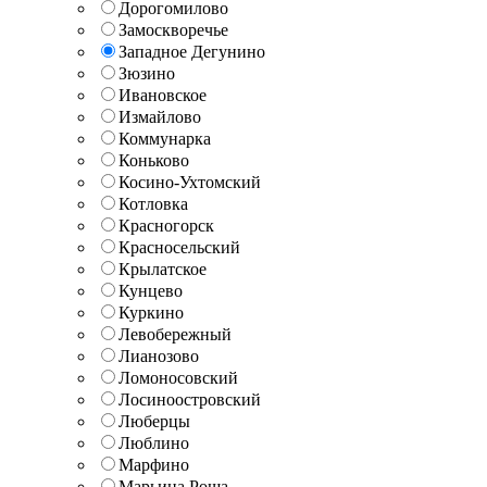
Дорогомилово
Замоскворечье
Западное Дегунино
Зюзино
Ивановское
Измайлово
Коммунарка
Коньково
Косино-Ухтомский
Котловка
Красногорск
Красносельский
Крылатское
Кунцево
Куркино
Левобережный
Лианозово
Ломоносовский
Лосиноостровский
Люберцы
Люблино
Марфино
Марьина Роща