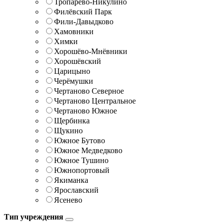
Тропарёво-Никулино
Филёвский Парк
Фили-Давыдково
Хамовники
Химки
Хорошёво-Мнёвники
Хорошёвский
Царицыно
Черёмушки
Чертаново Северное
Чертаново Центральное
Чертаново Южное
Щербинка
Щукино
Южное Бутово
Южное Медведково
Южное Тушино
Южнопортовый
Якиманка
Ярославский
Ясенево
Тип учреждения