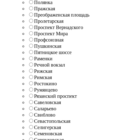
Полянка
Пражская
Преображенская площадь
Пролетарская
Проспект Вернадского
Проспект Мира
Профсоюзная
Пушкинская
Пятницкое шоссе
Раменки
Речной вокзал
Рижская
Римская
Ростокино
Румянцево
Рязанский проспект
Савеловская
Саларьево
Свиблово
Севастопольская
Селигерская
Семеновская
Серпуховская