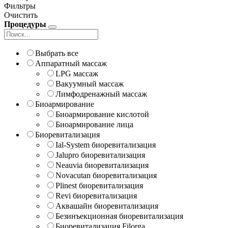
Фильтры
Очистить
Процедуры
Выбрать все
Аппаратный массаж
LPG массаж
Вакуумный массаж
Лимфодренажный массаж
Биоармирование
Биоармирование кислотой
Биоармирование лица
Биоревитализация
Ial-System биоревитализация
Jalupro биоревитализация
Neauvia биоревитализация
Novacutan биоревитализация
Plinest биоревитализация
Revi биоревитализация
Аквашайн биоревитализация
Безинъекционная биоревитализация
Биоревитализация Filorga