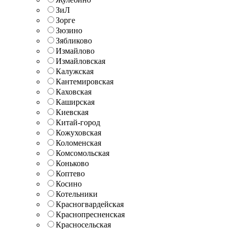
ЗиЛ
Зорге
Зюзино
Зябликово
Измайлово
Измайловская
Калужская
Кантемировская
Каховская
Каширская
Киевская
Китай-город
Кожуховская
Коломенская
Комсомольская
Коньково
Коптево
Косино
Котельники
Красногвардейская
Краснопресненская
Красносельская