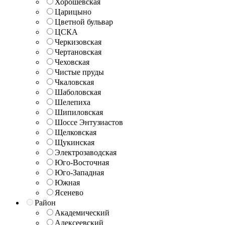
Хорошёвская
Царицыно
Цветной бульвар
ЦСКА
Черкизовская
Чертановская
Чеховская
Чистые пруды
Чкаловская
Шаболовская
Шелепиха
Шипиловская
Шоссе Энтузиастов
Щелковская
Щукинская
Электрозаводская
Юго-Восточная
Юго-Западная
Южная
Ясенево
Район
Академический
Алексеевский