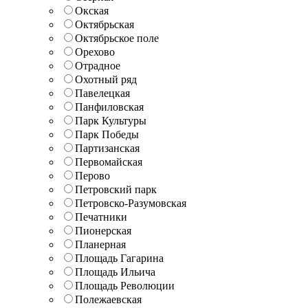
Окская
Октябрьская
Октябрьское поле
Орехово
Отрадное
Охотный ряд
Павелецкая
Панфиловская
Парк Культуры
Парк Победы
Партизанская
Первомайская
Перово
Петровский парк
Петровско-Разумовская
Печатники
Пионерская
Планерная
Площадь Гагарина
Площадь Ильича
Площадь Революции
Полежаевская