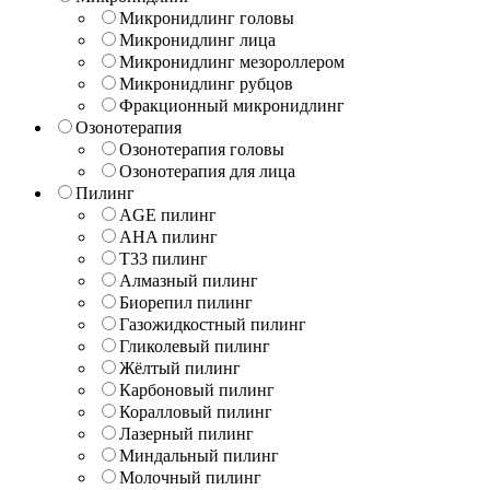
Микронидлинг головы
Микронидлинг лица
Микронидлинг мезороллером
Микронидлинг рубцов
Фракционный микронидлинг
Озонотерапия
Озонотерапия головы
Озонотерапия для лица
Пилинг
AGE пилинг
AHA пилинг
T33 пилинг
Алмазный пилинг
Биорепил пилинг
Газожидкостный пилинг
Гликолевый пилинг
Жёлтый пилинг
Карбоновый пилинг
Коралловый пилинг
Лазерный пилинг
Миндальный пилинг
Молочный пилинг