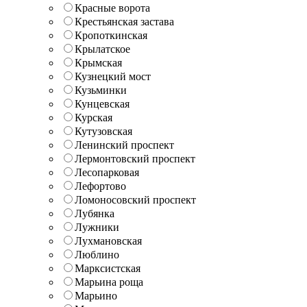
Красные ворота
Крестьянская застава
Кропоткинская
Крылатское
Крымская
Кузнецкий мост
Кузьминки
Кунцевская
Курская
Кутузовская
Ленинский проспект
Лермонтовский проспект
Лесопарковая
Лефортово
Ломоносовский проспект
Лубянка
Лужники
Лухмановская
Люблино
Марксистская
Марьина роща
Марьино