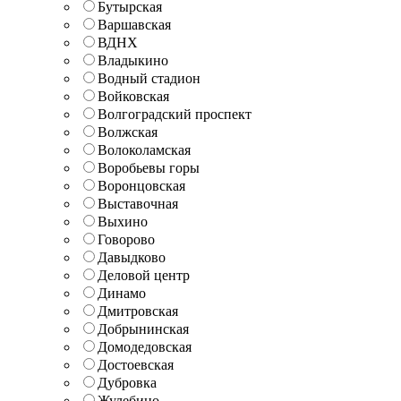
Бутырская
Варшавская
ВДНХ
Владыкино
Водный стадион
Войковская
Волгоградский проспект
Волжская
Волоколамская
Воробьевы горы
Воронцовская
Выставочная
Выхино
Говорово
Давыдково
Деловой центр
Динамо
Дмитровская
Добрынинская
Домодедовская
Достоевская
Дубровка
Жулебино