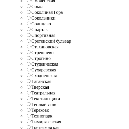
Смоленская
Сокол
Соколиная Гора
Сокольники
Солнцево
Спартак
Спортивная
Сретенский бульвар
Стахановская
Стрешнево
Строгино
Студенческая
Сухаревская
Сходненская
Таганская
Тверская
Театральная
Текстильщики
Теплый стан
Терехово
Технопарк
Тимирязевская
Третьяковская