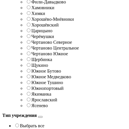
Фили-Давыдково
Хамовники
Химки
Хорошёво-Мнёвники
Хорошёвский
Царицыно
Черёмушки
Чертаново Северное
Чертаново Центральное
Чертаново Южное
Щербинка
Щукино
Южное Бутово
Южное Медведково
Южное Тушино
Южнопортовый
Якиманка
Ярославский
Ясенево
Тип учреждения
Выбрать все