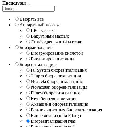
Процедуры
Выбрать все
Аппаратный массаж
LPG массаж
Вакуумный массаж
Лимфодренажный массаж
Биоармирование
Биоармирование кислотой
Биоармирование лица
Биоревитализация
Ial-System биоревитализация
Jalupro биоревитализация
Neauvia биоревитализация
Novacutan биоревитализация
Plinest биоревитализация
Revi биоревитализация
Аквашайн биоревитализация
Безинъекционная биоревитализация
Биоревитализация Filorga
Биоревитализация глаз
Биоревитализация губ