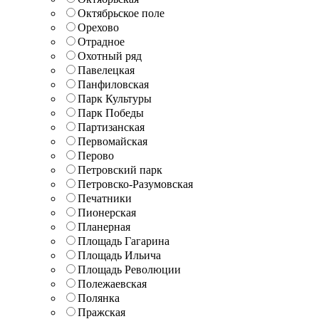
Октябрьское поле
Орехово
Отрадное
Охотный ряд
Павелецкая
Панфиловская
Парк Культуры
Парк Победы
Партизанская
Первомайская
Перово
Петровский парк
Петровско-Разумовская
Печатники
Пионерская
Планерная
Площадь Гагарина
Площадь Ильича
Площадь Революции
Полежаевская
Полянка
Пражская