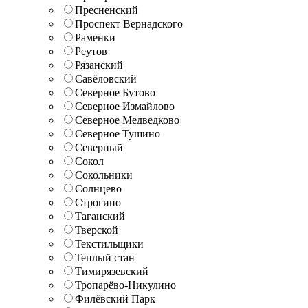
Пресненский
Проспект Вернадского
Раменки
Реутов
Рязанский
Савёловский
Северное Бутово
Северное Измайлово
Северное Медведково
Северное Тушино
Северный
Сокол
Сокольники
Солнцево
Строгино
Таганский
Тверской
Текстильщики
Теплый стан
Тимирязевский
Тропарёво-Никулино
Филёвский Парк