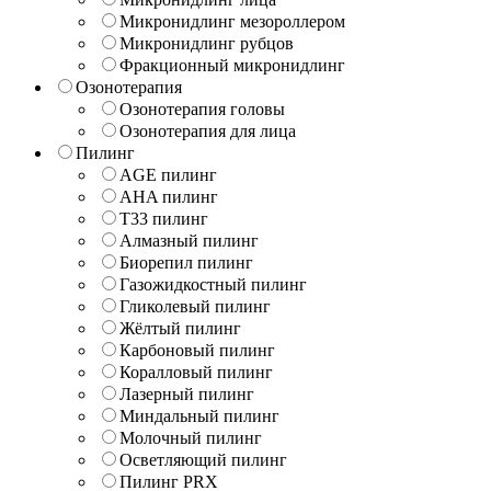
Микронидлинг мезороллером
Микронидлинг рубцов
Фракционный микронидлинг
Озонотерапия
Озонотерапия головы
Озонотерапия для лица
Пилинг
AGE пилинг
AHA пилинг
T33 пилинг
Алмазный пилинг
Биорепил пилинг
Газожидкостный пилинг
Гликолевый пилинг
Жёлтый пилинг
Карбоновый пилинг
Коралловый пилинг
Лазерный пилинг
Миндальный пилинг
Молочный пилинг
Осветляющий пилинг
Пилинг PRX