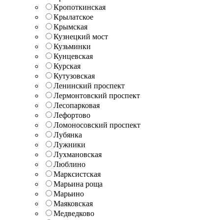
Кропоткинская
Крылатское
Крымская
Кузнецкий мост
Кузьминки
Кунцевская
Курская
Кутузовская
Ленинский проспект
Лермонтовский проспект
Лесопарковая
Лефортово
Ломоносовский проспект
Лубянка
Лужники
Лухмановская
Люблино
Марксистская
Марьина роща
Марьино
Маяковская
Медведково