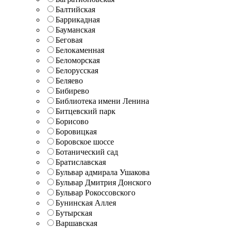
Балтийская
Баррикадная
Бауманская
Беговая
Белокаменная
Беломорская
Белорусская
Беляево
Бибирево
Библиотека имени Ленина
Битцевский парк
Борисово
Боровицкая
Боровское шоссе
Ботанический сад
Братиславская
Бульвар адмирала Ушакова
Бульвар Дмитрия Донского
Бульвар Рокоссовского
Бунинская Аллея
Бутырская
Варшавская