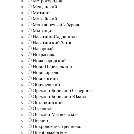
Метрогородок
Мещанский
Митино
Можайский
Москворечье-Сабурово
Мытищи
Нагатино-Садовники
Нагатинский Затон
Нагорный
Некрасовка
Нижегородский
Ново-Переделкино
Новогиреево
Новокосино
Обручевский
Орехово-Борисово Северное
Орехово-Борисово Южное
Останкинский
Отрадное
Очаково-Матвеевское
Перово
Покровское-Стрешнево
Преображенское