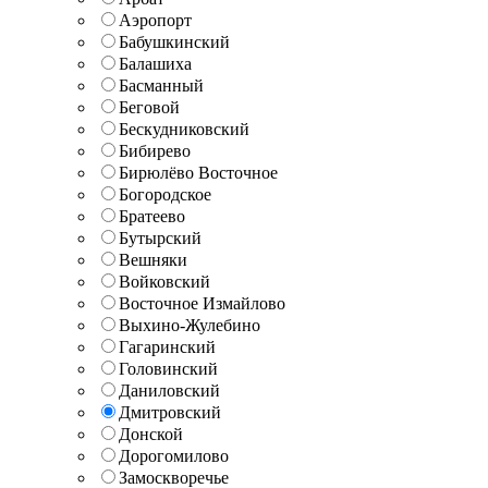
Аэропорт
Бабушкинский
Балашиха
Басманный
Беговой
Бескудниковский
Бибирево
Бирюлёво Восточное
Богородское
Братеево
Бутырский
Вешняки
Войковский
Восточное Измайлово
Выхино-Жулебино
Гагаринский
Головинский
Даниловский
Дмитровский
Донской
Дорогомилово
Замоскворечье