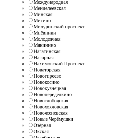
Международная
Менделеевская
Минская
Митино
Мичуринский проспект
Мнёвники
Молодежная
Мякинино
Нагатинская
Нагорная
Нахимовский Проспект
Новаторская
Новогиреево
Новокосино
Новокузнецкая
Новопеределкино
Новослободская
Новохохловская
Новоясеневская
Новые Черёмушки
Озёрная
Окская
Октябрьская