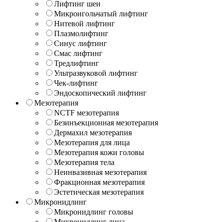
Лифтинг шеи
Микроигольчатый лифтинг
Нитевой лифтинг
Плазмолифтинг
Синус лифтинг
Смас лифтинг
Тредлифтинг
Ультразвуковой лифтинг
Чек-лифтинг
Эндоскопический лифтинг
Мезотерапия
NCTF мезотерапия
Безинъекционная мезотерапия
Дермахил мезотерапия
Мезотерапия для лица
Мезотерапия кожи головы
Мезотерапия тела
Неинвазивная мезотерапия
Фракционная мезотерапия
Эстетическая мезотерапия
Микронидлинг
Микронидлинг головы
Микронидлинг лица