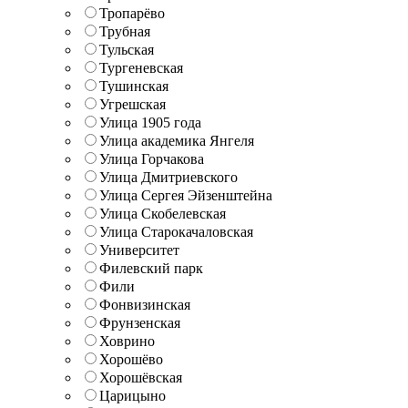
Тропарёво
Трубная
Тульская
Тургеневская
Тушинская
Угрешская
Улица 1905 года
Улица академика Янгеля
Улица Горчакова
Улица Дмитриевского
Улица Сергея Эйзенштейна
Улица Скобелевская
Улица Старокачаловская
Университет
Филевский парк
Фили
Фонвизинская
Фрунзенская
Ховрино
Хорошёво
Хорошёвская
Царицыно