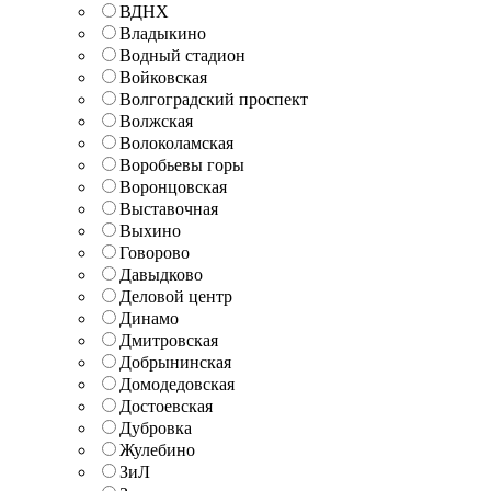
ВДНХ
Владыкино
Водный стадион
Войковская
Волгоградский проспект
Волжская
Волоколамская
Воробьевы горы
Воронцовская
Выставочная
Выхино
Говорово
Давыдково
Деловой центр
Динамо
Дмитровская
Добрынинская
Домодедовская
Достоевская
Дубровка
Жулебино
ЗиЛ