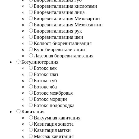
Биоревитализация кислотами
Биоревитализация лица
Биоревитализация Мезовартон
Биоревитализация Мезоксантин
Биоревитализация рук
Биоревитализация шеи
Коллост биоревитализация
Курс биоревитализации
Лазерная биоревитализация
Ботулинотерапия
Ботокс век
Ботокс глаз
Ботокс губ
Ботокс лба
Ботокс межбровья
Ботокс морщин
Ботокс подбородка
Кавитация
Вакуумная кавитация
Кавитация живота
Кавитация матки
Массаж кавитация