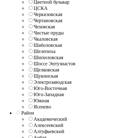
Цветной бульвар
ЦСКА
Черкизовская
Чертановская
Чеховская
Чистые пруды
Чкаловская
Шаболовская
Шелепиха
Шипиловская
Шоссе Энтузиастов
Щелковская
Щукинская
Электрозаводская
Юго-Восточная
Юго-Западная
Южная
Ясенево
Район
Академический
Алексеевский
Алтуфьевский
Арбат