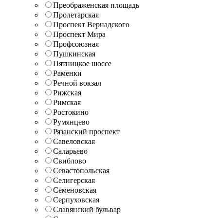
Преображенская площадь
Пролетарская
Проспект Вернадского
Проспект Мира
Профсоюзная
Пушкинская
Пятницкое шоссе
Раменки
Речной вокзал
Рижская
Римская
Ростокино
Румянцево
Рязанский проспект
Савеловская
Саларьево
Свиблово
Севастопольская
Селигерская
Семеновская
Серпуховская
Славянский бульвар