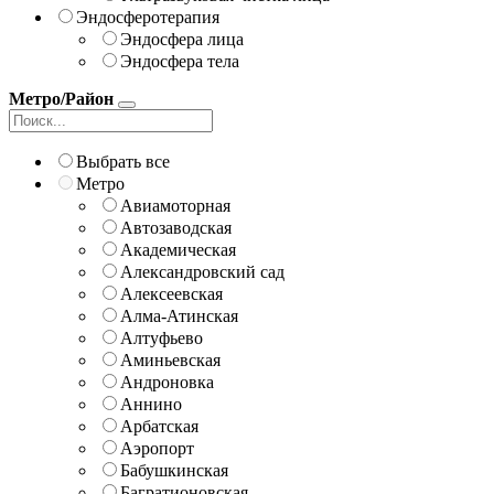
Эндосферотерапия
Эндосфера лица
Эндосфера тела
Метро/Район
Выбрать все
Метро
Авиамоторная
Автозаводская
Академическая
Александровский сад
Алексеевская
Алма-Атинская
Алтуфьево
Аминьевская
Андроновка
Аннино
Арбатская
Аэропорт
Бабушкинская
Багратионовская