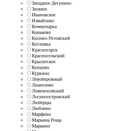
Западное Дегунино
Зюзино
Ивановское
Измайлово
Коммунарка
Коньково
Косино-Ухтомский
Котловка
Красногорск
Красносельский
Крылатское
Кунцево
Куркино
Левобережный
Лианозово
Ломоносовский
Лосиноостровский
Люберцы
Люблино
Марфино
Марьина Роща
Марьино