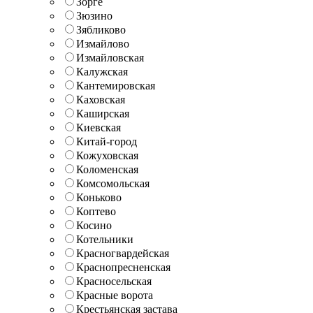
Зорге
Зюзино
Зябликово
Измайлово
Измайловская
Калужская
Кантемировская
Каховская
Каширская
Киевская
Китай-город
Кожуховская
Коломенская
Комсомольская
Коньково
Коптево
Косино
Котельники
Красногвардейская
Краснопресненская
Красносельская
Красные ворота
Крестьянская застава