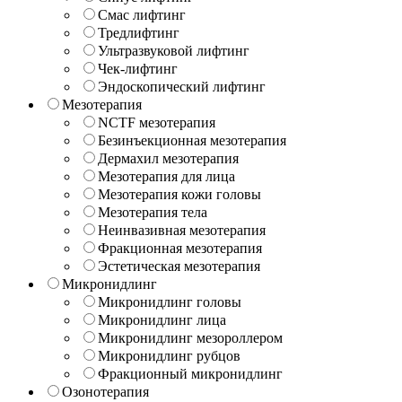
Смас лифтинг
Тредлифтинг
Ультразвуковой лифтинг
Чек-лифтинг
Эндоскопический лифтинг
Мезотерапия
NCTF мезотерапия
Безинъекционная мезотерапия
Дермахил мезотерапия
Мезотерапия для лица
Мезотерапия кожи головы
Мезотерапия тела
Неинвазивная мезотерапия
Фракционная мезотерапия
Эстетическая мезотерапия
Микронидлинг
Микронидлинг головы
Микронидлинг лица
Микронидлинг мезороллером
Микронидлинг рубцов
Фракционный микронидлинг
Озонотерапия