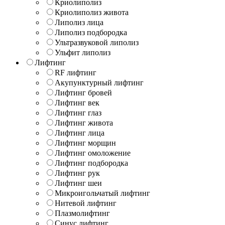
Криолиполиз
Криолиполиз живота
Липолиз лица
Липолиз подбородка
Ультразвуковой липолиз
Ульфит липолиз
Лифтинг
RF лифтинг
Акупунктурный лифтинг
Лифтинг бровей
Лифтинг век
Лифтинг глаз
Лифтинг живота
Лифтинг лица
Лифтинг морщин
Лифтинг омоложение
Лифтинг подбородка
Лифтинг рук
Лифтинг шеи
Микроигольчатый лифтинг
Нитевой лифтинг
Плазмолифтинг
Синус лифтинг