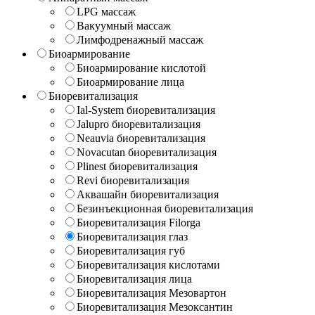
LPG массаж
Вакуумный массаж
Лимфодренажный массаж
Биоармирование
Биоармирование кислотой
Биоармирование лица
Биоревитализация
Ial-System биоревитализация
Jalupro биоревитализация
Neauvia биоревитализация
Novacutan биоревитализация
Plinest биоревитализация
Revi биоревитализация
Аквашайн биоревитализация
Безинъекционная биоревитализация
Биоревитализация Filorga
Биоревитализация глаз
Биоревитализация губ
Биоревитализация кислотами
Биоревитализация лица
Биоревитализация Мезовартон
Биоревитализация Мезоксантин