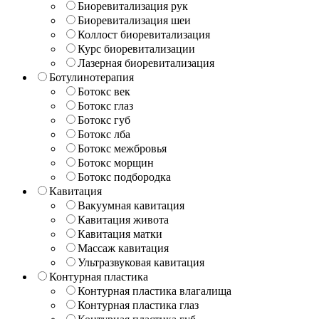
Биоревитализация рук
Биоревитализация шеи
Коллост биоревитализация
Курс биоревитализации
Лазерная биоревитализация
Ботулинотерапия
Ботокс век
Ботокс глаз
Ботокс губ
Ботокс лба
Ботокс межбровья
Ботокс морщин
Ботокс подбородка
Кавитация
Вакуумная кавитация
Кавитация живота
Кавитация матки
Массаж кавитация
Ультразвуковая кавитация
Контурная пластика
Контурная пластика влагалища
Контурная пластика глаз