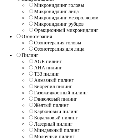
Микронидлинг головы
Микронидлинг лица
Микронидлинг мезороллером
Микронидлинг рубцов
Фракционный микронидлинг
Озонотерапия
Озонотерапия головы
Озонотерапия для лица
Пилинг
AGE пилинг
AHA пилинг
T33 пилинг
Алмазный пилинг
Биорепил пилинг
Газожидкостный пилинг
Гликолевый пилинг
Жёлтый пилинг
Карбоновый пилинг
Коралловый пилинг
Лазерный пилинг
Миндальный пилинг
Молочный пилинг