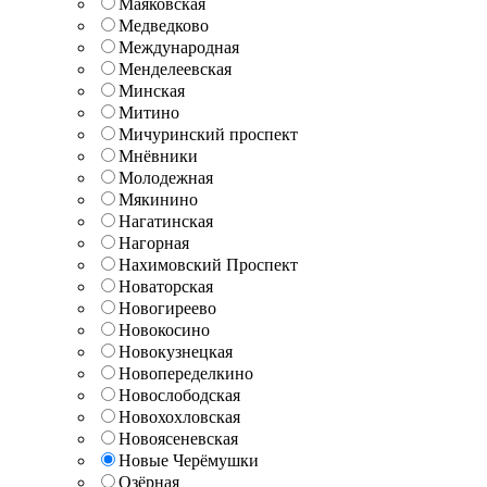
Маяковская
Медведково
Международная
Менделеевская
Минская
Митино
Мичуринский проспект
Мнёвники
Молодежная
Мякинино
Нагатинская
Нагорная
Нахимовский Проспект
Новаторская
Новогиреево
Новокосино
Новокузнецкая
Новопеределкино
Новослободская
Новохохловская
Новоясеневская
Новые Черёмушки
Озёрная