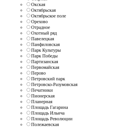
Окская
Октябрьская
Октябрьское поле
Орехово
Отрадное
Охотный ряд
Павелецкая
Панфиловская
Парк Культуры
Парк Победы
Партизанская
Первомайская
Перово
Петровский парк
Петровско-Разумовская
Печатники
Пионерская
Планерная
Площадь Гагарина
Площадь Ильича
Площадь Революции
Полежаевская