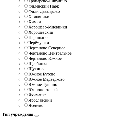
Тропарёво-Никулино
Филёвский Парк
Фили-Давыдково
Хамовники
Химки
Хорошёво-Мнёвники
Хорошёвский
Царицыно
Черёмушки
Чертаново Северное
Чертаново Центральное
Чертаново Южное
Щербинка
Щукино
Южное Бутово
Южное Медведково
Южное Тушино
Южнопортовый
Якиманка
Ярославский
Ясенево
Тип учреждения