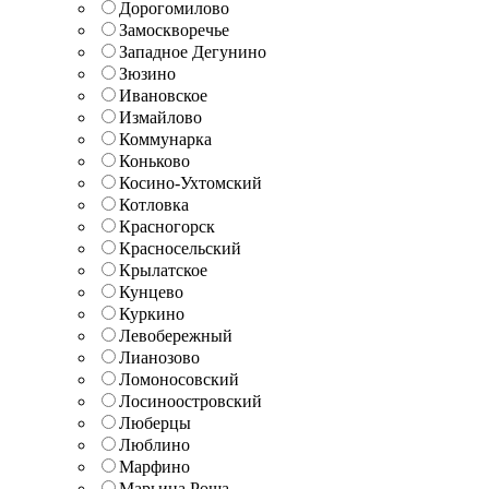
Дорогомилово
Замоскворечье
Западное Дегунино
Зюзино
Ивановское
Измайлово
Коммунарка
Коньково
Косино-Ухтомский
Котловка
Красногорск
Красносельский
Крылатское
Кунцево
Куркино
Левобережный
Лианозово
Ломоносовский
Лосиноостровский
Люберцы
Люблино
Марфино
Марьина Роща