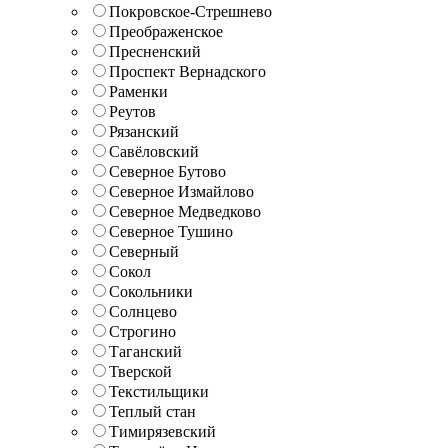
Покровское-Стрешнево
Преображенское
Пресненский
Проспект Вернадского
Раменки
Реутов
Рязанский
Савёловский
Северное Бутово
Северное Измайлово
Северное Медведково
Северное Тушино
Северный
Сокол
Сокольники
Солнцево
Строгино
Таганский
Тверской
Текстильщики
Теплый стан
Тимирязевский