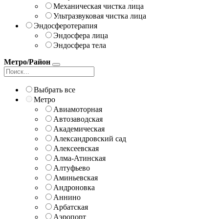
Механическая чистка лица
Ультразвуковая чистка лица
Эндосферотерапия
Эндосфера лица
Эндосфера тела
Метро/Район
Выбрать все
Метро
Авиамоторная
Автозаводская
Академическая
Александровский сад
Алексеевская
Алма-Атинская
Алтуфьево
Аминьевская
Андроновка
Аннино
Арбатская
Аэропорт