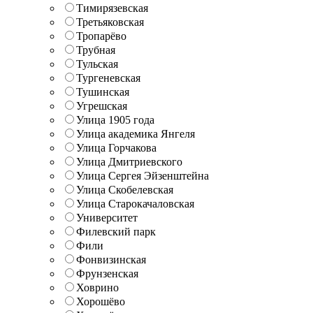
Тимирязевская
Третьяковская
Тропарёво
Трубная
Тульская
Тургеневская
Тушинская
Угрешская
Улица 1905 года
Улица академика Янгеля
Улица Горчакова
Улица Дмитриевского
Улица Сергея Эйзенштейна
Улица Скобелевская
Улица Старокачаловская
Университет
Филевский парк
Фили
Фонвизинская
Фрунзенская
Ховрино
Хорошёво