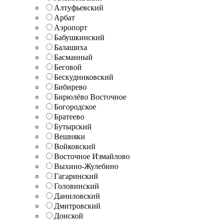
Алтуфьевский
Арбат
Аэропорт
Бабушкинский
Балашиха
Басманный
Беговой
Бескудниковский
Бибирево
Бирюлёво Восточное
Богородское
Братеево
Бутырский
Вешняки
Войковский
Восточное Измайлово
Выхино-Жулебино
Гагаринский
Головинский
Даниловский
Дмитровский
Донской