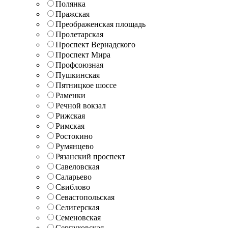
Полянка
Пражская
Преображенская площадь
Пролетарская
Проспект Вернадского
Проспект Мира
Профсоюзная
Пушкинская
Пятницкое шоссе
Раменки
Речной вокзал
Рижская
Римская
Ростокино
Румянцево
Рязанский проспект
Савеловская
Саларьево
Свиблово
Севастопольская
Селигерская
Семеновская
Серпуховская