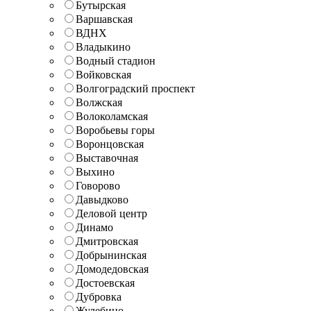
Бутырская
Варшавская
ВДНХ
Владыкино
Водный стадион
Войковская
Волгоградский проспект
Волжская
Волоколамская
Воробьевы горы
Воронцовская
Выставочная
Выхино
Говорово
Давыдково
Деловой центр
Динамо
Дмитровская
Добрынинская
Домодедовская
Достоевская
Дубровка
Жулебино