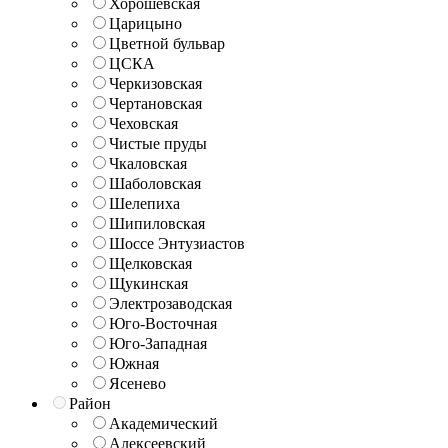
Хорошёвская
Царицыно
Цветной бульвар
ЦСКА
Черкизовская
Чертановская
Чеховская
Чистые пруды
Чкаловская
Шаболовская
Шелепиха
Шипиловская
Шоссе Энтузиастов
Щелковская
Щукинская
Электрозаводская
Юго-Восточная
Юго-Западная
Южная
Ясенево
Район
Академический
Алексеевский