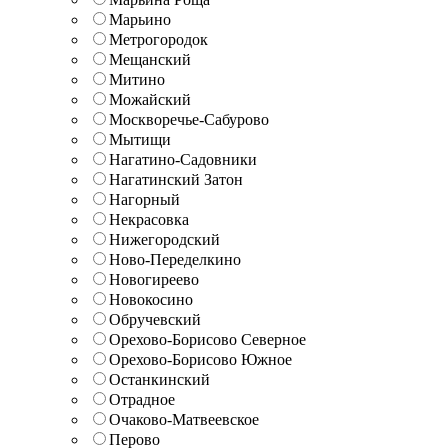
Марьино
Метрогородок
Мещанский
Митино
Можайский
Москворечье-Сабурово
Мытищи
Нагатино-Садовники
Нагатинский Затон
Нагорный
Некрасовка
Нижегородский
Ново-Переделкино
Новогиреево
Новокосино
Обручевский
Орехово-Борисово Северное
Орехово-Борисово Южное
Останкинский
Отрадное
Очаково-Матвеевское
Перово