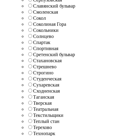
Славянский бульвар
Смоленская
Сокол
Соколиная Гора
Сокольники
Солнцево
Спартак
Спортивная
Сретенский бульвар
Стахановская
Стрешнево
Строгино
Студенческая
Сухаревская
Сходненская
Таганская
Тверская
Театральная
Текстильщики
Теплый стан
Терехово
Технопарк