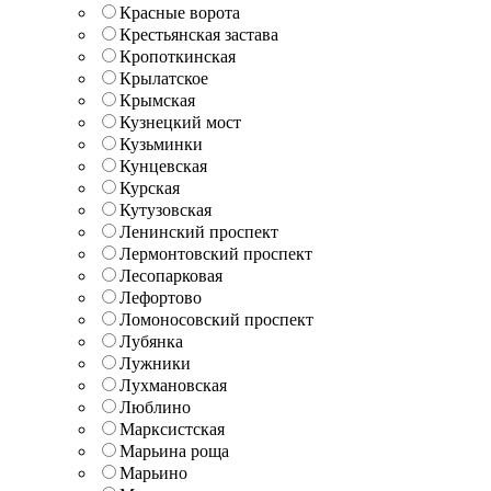
Красные ворота
Крестьянская застава
Кропоткинская
Крылатское
Крымская
Кузнецкий мост
Кузьминки
Кунцевская
Курская
Кутузовская
Ленинский проспект
Лермонтовский проспект
Лесопарковая
Лефортово
Ломоносовский проспект
Лубянка
Лужники
Лухмановская
Люблино
Марксистская
Марьина роща
Марьино