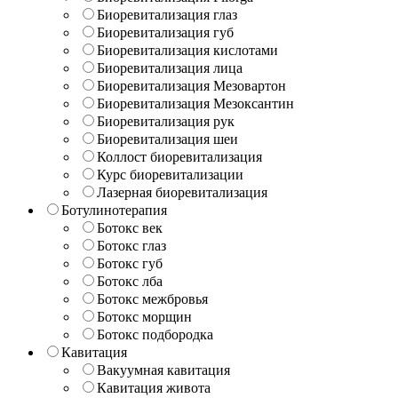
Биоревитализация глаз
Биоревитализация губ
Биоревитализация кислотами
Биоревитализация лица
Биоревитализация Мезовартон
Биоревитализация Мезоксантин
Биоревитализация рук
Биоревитализация шеи
Коллост биоревитализация
Курс биоревитализации
Лазерная биоревитализация
Ботулинотерапия
Ботокс век
Ботокс глаз
Ботокс губ
Ботокс лба
Ботокс межбровья
Ботокс морщин
Ботокс подбородка
Кавитация
Вакуумная кавитация
Кавитация живота