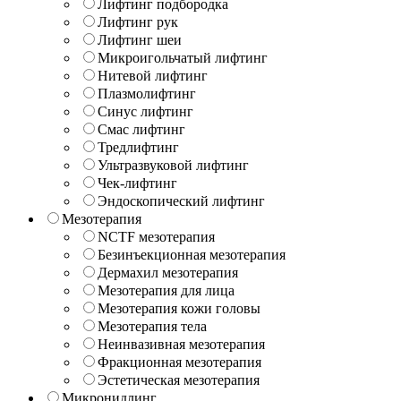
Лифтинг подбородка
Лифтинг рук
Лифтинг шеи
Микроигольчатый лифтинг
Нитевой лифтинг
Плазмолифтинг
Синус лифтинг
Смас лифтинг
Тредлифтинг
Ультразвуковой лифтинг
Чек-лифтинг
Эндоскопический лифтинг
Мезотерапия
NCTF мезотерапия
Безинъекционная мезотерапия
Дермахил мезотерапия
Мезотерапия для лица
Мезотерапия кожи головы
Мезотерапия тела
Неинвазивная мезотерапия
Фракционная мезотерапия
Эстетическая мезотерапия
Микронидлинг