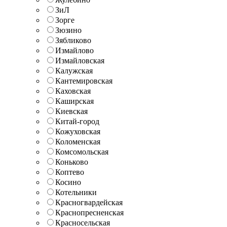
ЗиЛ
Зорге
Зюзино
Зябликово
Измайлово
Измайловская
Калужская
Кантемировская
Каховская
Каширская
Киевская
Китай-город
Кожуховская
Коломенская
Комсомольская
Коньково
Коптево
Косино
Котельники
Красногвардейская
Краснопресненская
Красносельская