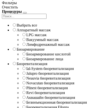
Фильтры
Очистить
Процедуры
Выбрать все
Аппаратный массаж
LPG массаж
Вакуумный массаж
Лимфодренажный массаж
Биоармирование
Биоармирование кислотой
Биоармирование лица
Биоревитализация
Ial-System биоревитализация
Jalupro биоревитализация
Neauvia биоревитализация
Novacutan биоревитализация
Plinest биоревитализация
Revi биоревитализация
Аквашайн биоревитализация
Безинъекционная биоревитализация
Биоревитализация Filorga