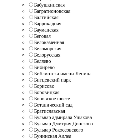
Бабушкинская
Багратионовская
Балтийская
Баррикадная
Бауманская
Беговая
Белокаменная
Беломорская
Белорусская
Беляево
Бибирево
Библиотека имени Ленина
Битцевский парк
Борисово
Боровицкая
Боровское шоссе
Ботанический сад
Братиславская
Бульвар адмирала Ушакова
Бульвар Дмитрия Донского
Бульвар Рокоссовского
Бунинская Аллея