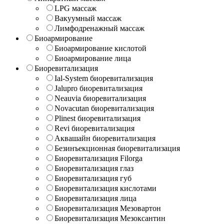
LPG массаж
Вакуумный массаж
Лимфодренажный массаж
Биоармирование
Биоармирование кислотой
Биоармирование лица
Биоревитализация
Ial-System биоревитализация
Jalupro биоревитализация
Neauvia биоревитализация
Novacutan биоревитализация
Plinest биоревитализация
Revi биоревитализация
Аквашайн биоревитализация
Безинъекционная биоревитализация
Биоревитализация Filorga
Биоревитализация глаз
Биоревитализация губ
Биоревитализация кислотами
Биоревитализация лица
Биоревитализация Мезовартон
Биоревитализация Мезоксантин