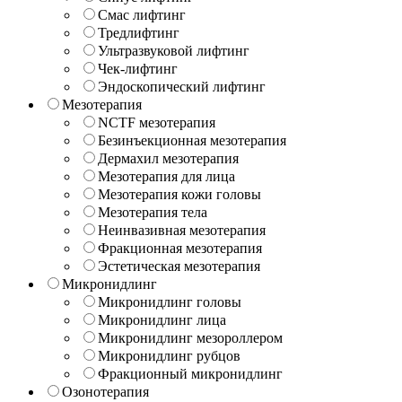
Смас лифтинг
Тредлифтинг
Ультразвуковой лифтинг
Чек-лифтинг
Эндоскопический лифтинг
Мезотерапия
NCTF мезотерапия
Безинъекционная мезотерапия
Дермахил мезотерапия
Мезотерапия для лица
Мезотерапия кожи головы
Мезотерапия тела
Неинвазивная мезотерапия
Фракционная мезотерапия
Эстетическая мезотерапия
Микронидлинг
Микронидлинг головы
Микронидлинг лица
Микронидлинг мезороллером
Микронидлинг рубцов
Фракционный микронидлинг
Озонотерапия