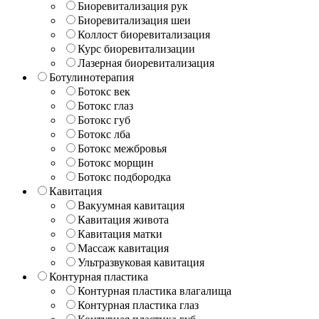
Биоревитализация рук
Биоревитализация шеи
Коллост биоревитализация
Курс биоревитализации
Лазерная биоревитализация
Ботулинотерапия
Ботокс век
Ботокс глаз
Ботокс губ
Ботокс лба
Ботокс межбровья
Ботокс морщин
Ботокс подбородка
Кавитация
Вакуумная кавитация
Кавитация живота
Кавитация матки
Массаж кавитация
Ультразвуковая кавитация
Контурная пластика
Контурная пластика влагалища
Контурная пластика глаз