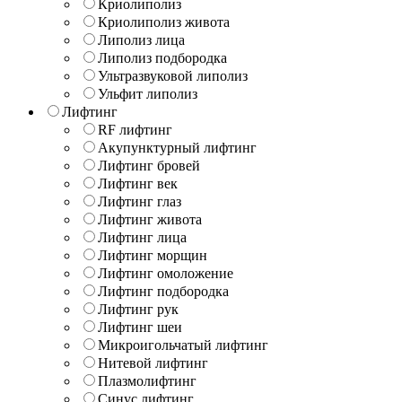
Криолиполиз
Криолиполиз живота
Липолиз лица
Липолиз подбородка
Ультразвуковой липолиз
Ульфит липолиз
Лифтинг
RF лифтинг
Акупунктурный лифтинг
Лифтинг бровей
Лифтинг век
Лифтинг глаз
Лифтинг живота
Лифтинг лица
Лифтинг морщин
Лифтинг омоложение
Лифтинг подбородка
Лифтинг рук
Лифтинг шеи
Микроигольчатый лифтинг
Нитевой лифтинг
Плазмолифтинг
Синус лифтинг