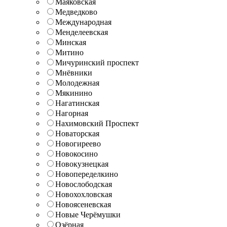
Маяковская
Медведково
Международная
Менделеевская
Минская
Митино
Мичуринский проспект
Мнёвники
Молодежная
Мякинино
Нагатинская
Нагорная
Нахимовский Проспект
Новаторская
Новогиреево
Новокосино
Новокузнецкая
Новопеределкино
Новослободская
Новохохловская
Новоясеневская
Новые Черёмушки
Озёрная