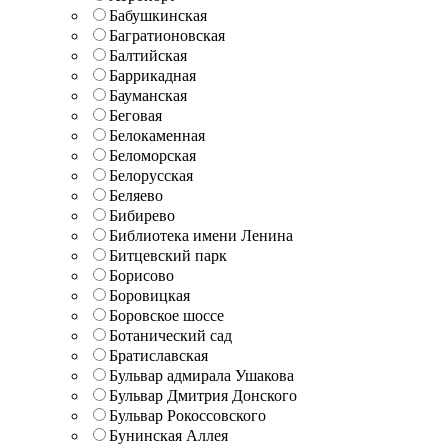
Бабушкинская
Багратионовская
Балтийская
Баррикадная
Бауманская
Беговая
Белокаменная
Беломорская
Белорусская
Беляево
Бибирево
Библиотека имени Ленина
Битцевский парк
Борисово
Боровицкая
Боровское шоссе
Ботанический сад
Братиславская
Бульвар адмирала Ушакова
Бульвар Дмитрия Донского
Бульвар Рокоссовского
Бунинская Аллея