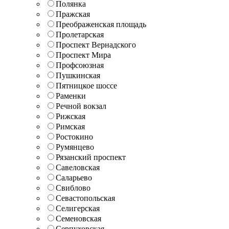
Полянка
Пражская
Преображенская площадь
Пролетарская
Проспект Вернадского
Проспект Мира
Профсоюзная
Пушкинская
Пятницкое шоссе
Раменки
Речной вокзал
Рижская
Римская
Ростокино
Румянцево
Рязанский проспект
Савеловская
Саларьево
Свиблово
Севастопольская
Селигерская
Семеновская
Серпуховская