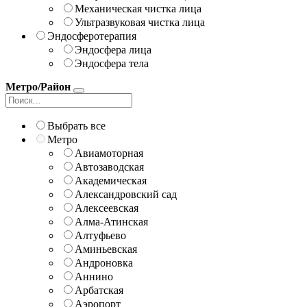
Механическая чистка лица
Ультразвуковая чистка лица
Эндосферотерапия
Эндосфера лица
Эндосфера тела
Метро/Район
Выбрать все
Метро
Авиамоторная
Автозаводская
Академическая
Александровский сад
Алексеевская
Алма-Атинская
Алтуфьево
Аминьевская
Андроновка
Аннино
Арбатская
Аэропорт