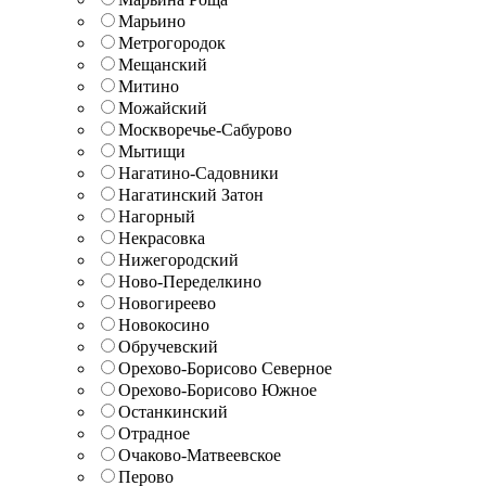
Марьино
Метрогородок
Мещанский
Митино
Можайский
Москворечье-Сабурово
Мытищи
Нагатино-Садовники
Нагатинский Затон
Нагорный
Некрасовка
Нижегородский
Ново-Переделкино
Новогиреево
Новокосино
Обручевский
Орехово-Борисово Северное
Орехово-Борисово Южное
Останкинский
Отрадное
Очаково-Матвеевское
Перово