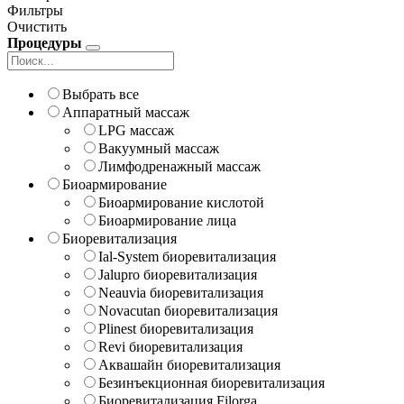
Фильтры
Очистить
Процедуры
Выбрать все
Аппаратный массаж
LPG массаж
Вакуумный массаж
Лимфодренажный массаж
Биоармирование
Биоармирование кислотой
Биоармирование лица
Биоревитализация
Ial-System биоревитализация
Jalupro биоревитализация
Neauvia биоревитализация
Novacutan биоревитализация
Plinest биоревитализация
Revi биоревитализация
Аквашайн биоревитализация
Безинъекционная биоревитализация
Биоревитализация Filorga