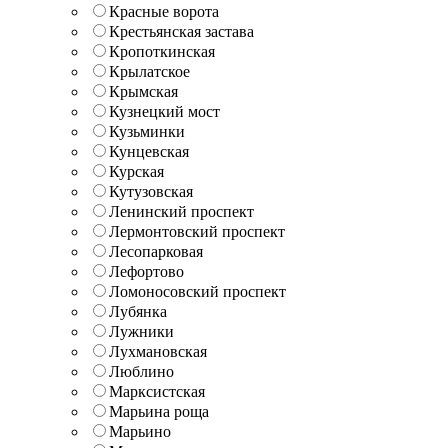
Красные ворота
Крестьянская застава
Кропоткинская
Крылатское
Крымская
Кузнецкий мост
Кузьминки
Кунцевская
Курская
Кутузовская
Ленинский проспект
Лермонтовский проспект
Лесопарковая
Лефортово
Ломоносовский проспект
Лубянка
Лужники
Лухмановская
Люблино
Марксистская
Марьина роща
Марьино