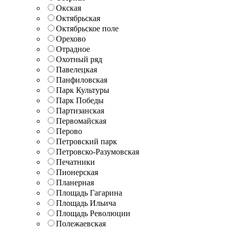
Окская
Октябрьская
Октябрьское поле
Орехово
Отрадное
Охотный ряд
Павелецкая
Панфиловская
Парк Культуры
Парк Победы
Партизанская
Первомайская
Перово
Петровский парк
Петровско-Разумовская
Печатники
Пионерская
Планерная
Площадь Гагарина
Площадь Ильича
Площадь Революции
Полежаевская