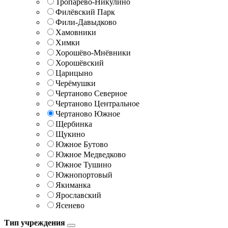
Тропарёво-Никулино
Филёвский Парк
Фили-Давыдково
Хамовники
Химки
Хорошёво-Мнёвники
Хорошёвский
Царицыно
Черёмушки
Чертаново Северное
Чертаново Центральное
Чертаново Южное
Щербинка
Щукино
Южное Бутово
Южное Медведково
Южное Тушино
Южнопортовый
Якиманка
Ярославский
Ясенево
Тип учреждения