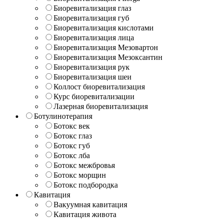
Биоревитализация глаз
Биоревитализация губ
Биоревитализация кислотами
Биоревитализация лица
Биоревитализация Мезовартон
Биоревитализация Мезоксантин
Биоревитализация рук
Биоревитализация шеи
Коллост биоревитализация
Курс биоревитализации
Лазерная биоревитализация
Ботулинотерапия
Ботокс век
Ботокс глаз
Ботокс губ
Ботокс лба
Ботокс межбровья
Ботокс морщин
Ботокс подбородка
Кавитация
Вакуумная кавитация
Кавитация живота