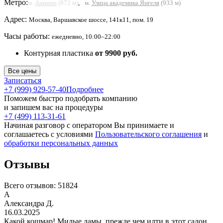
Метро:
м.
Аннино
(872 м)
,
м.
Улица академика Янгеля
(933 м)
Адрес:
Москва, Варшавское шоссе, 141к11, пом. 19
Часы работы:
ежедневно, 10:00–22:00
Контурная пластика
от 9900 руб.
Все цены
Записаться
+7 (999) 929-57-40
Подробнее
Поможем быстро подобрать компанию
и запишем вас на процедуры
+7 (499) 113-31-61
Начиная разговор с оператором Вы принимаете и
соглашаетесь с условиями
Пользовательского соглашения
и
обработки персональных данных
Отзывы
Всего отзывов:
51824
А
Александра Д.
16.03.2025
Какой кошмар! Милые дамы, прежде чем идти в этот салон,