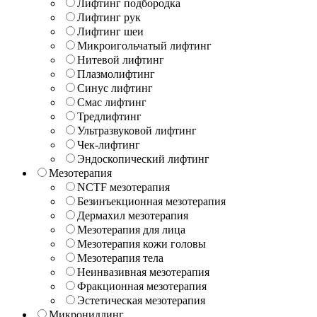
Лифтинг подбородка
Лифтинг рук
Лифтинг шеи
Микроигольчатый лифтинг
Нитевой лифтинг
Плазмолифтинг
Синус лифтинг
Смас лифтинг
Тредлифтинг
Ультразвуковой лифтинг
Чек-лифтинг
Эндоскопический лифтинг
Мезотерапия
NCTF мезотерапия
Безинъекционная мезотерапия
Дермахил мезотерапия
Мезотерапия для лица
Мезотерапия кожи головы
Мезотерапия тела
Неинвазивная мезотерапия
Фракционная мезотерапия
Эстетическая мезотерапия
Микронидлинг