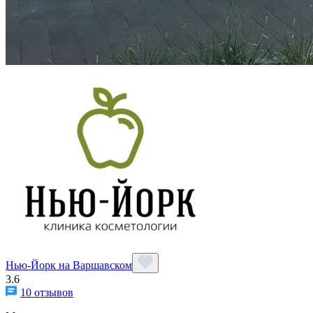
Нью-Йорк на Варшавском
3.6
10 отзывов