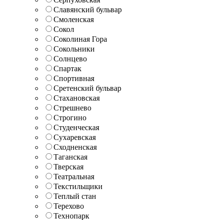
Славянский бульвар
Смоленская
Сокол
Соколиная Гора
Сокольники
Солнцево
Спартак
Спортивная
Сретенский бульвар
Стахановская
Стрешнево
Строгино
Студенческая
Сухаревская
Сходненская
Таганская
Тверская
Театральная
Текстильщики
Теплый стан
Терехово
Технопарк