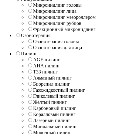
Микронидлинг головы
Микронидлинг лица
Микронидлинг мезороллером
Микронидлинг рубцов
Фракционный микронидлинг
Озонотерапия
Озонотерапия головы
Озонотерапия для лица
Пилинг
AGE пилинг
AHA пилинг
T33 пилинг
Алмазный пилинг
Биорепил пилинг
Газожидкостный пилинг
Гликолевый пилинг
Жёлтый пилинг
Карбоновый пилинг
Коралловый пилинг
Лазерный пилинг
Миндальный пилинг
Молочный пилинг