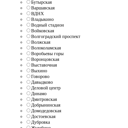
Бутырская
Варшавская
ВДНХ
Владыкино
Водный стадион
Войковская
Волгоградский проспект
Волжская
Волоколамская
Воробьевы горы
Воронцовская
Выставочная
Выхино
Говорово
Давыдково
Деловой центр
Динамо
Дмитровская
Добрынинская
Домодедовская
Достоевская
Дубровка
Жулебино