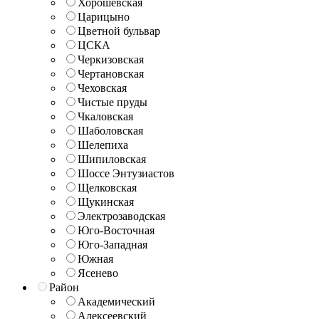
Хорошёвская
Царицыно
Цветной бульвар
ЦСКА
Черкизовская
Чертановская
Чеховская
Чистые пруды
Чкаловская
Шаболовская
Шелепиха
Шипиловская
Шоссе Энтузиастов
Щелковская
Щукинская
Электрозаводская
Юго-Восточная
Юго-Западная
Южная
Ясенево
Район
Академический
Алексеевский