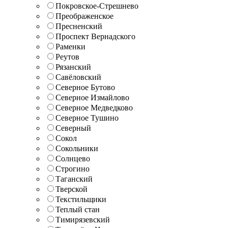
Покровское-Стрешнево
Преображенское
Пресненский
Проспект Вернадского
Раменки
Реутов
Рязанский
Савёловский
Северное Бутово
Северное Измайлово
Северное Медведково
Северное Тушино
Северный
Сокол
Сокольники
Солнцево
Строгино
Таганский
Тверской
Текстильщики
Теплый стан
Тимирязевский