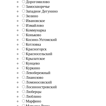
Дорогомилово
Замоскворечье
Западное Дегунино
Зюзино
Ивановское
Измайлово
Коммунарка
Коньково
Косино-Ухтомский
Котловка
Красногорск
Красносельский
Крылатское
Кунцево
Куркино
Левобережный
Лианозово
Ломоносовский
Лосиноостровский
Люберцы
Люблино
Марфино
Марьина Роща