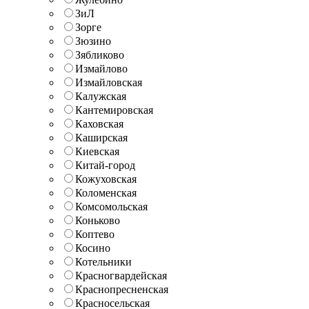
ЗиЛ
Зорге
Зюзино
Зябликово
Измайлово
Измайловская
Калужская
Кантемировская
Каховская
Каширская
Киевская
Китай-город
Кожуховская
Коломенская
Комсомольская
Коньково
Коптево
Косино
Котельники
Красногвардейская
Краснопресненская
Красносельская