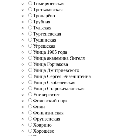
Тимирязевская
Третьяковская
Тропарёво
Трубная
Тульская
Тургеневская
Тушинская
Угрешская
Улица 1905 года
Улица академика Янгеля
Улица Горчакова
Улица Дмитриевского
Улица Сергея Эйзенштейна
Улица Скобелевская
Улица Старокачаловская
Университет
Филевский парк
Фили
Фонвизинская
Фрунзенская
Ховрино
Хорошёво