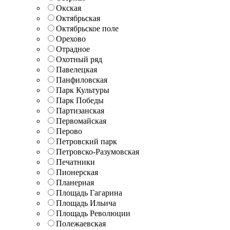
Окская
Октябрьская
Октябрьское поле
Орехово
Отрадное
Охотный ряд
Павелецкая
Панфиловская
Парк Культуры
Парк Победы
Партизанская
Первомайская
Перово
Петровский парк
Петровско-Разумовская
Печатники
Пионерская
Планерная
Площадь Гагарина
Площадь Ильича
Площадь Революции
Полежаевская