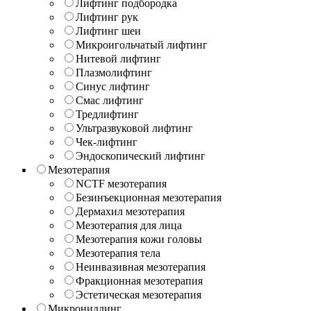
Лифтинг подбородка
Лифтинг рук
Лифтинг шеи
Микроигольчатый лифтинг
Нитевой лифтинг
Плазмолифтинг
Синус лифтинг
Смас лифтинг
Тредлифтинг
Ультразвуковой лифтинг
Чек-лифтинг
Эндоскопический лифтинг
Мезотерапия
NCTF мезотерапия
Безинъекционная мезотерапия
Дермахил мезотерапия
Мезотерапия для лица
Мезотерапия кожи головы
Мезотерапия тела
Неинвазивная мезотерапия
Фракционная мезотерапия
Эстетическая мезотерапия
Микронидлинг