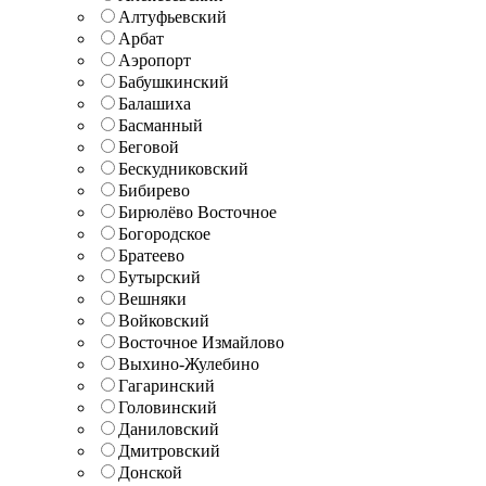
Алтуфьевский
Арбат
Аэропорт
Бабушкинский
Балашиха
Басманный
Беговой
Бескудниковский
Бибирево
Бирюлёво Восточное
Богородское
Братеево
Бутырский
Вешняки
Войковский
Восточное Измайлово
Выхино-Жулебино
Гагаринский
Головинский
Даниловский
Дмитровский
Донской