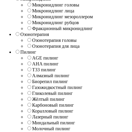
Микронидлинг головы
Микронидлинг лица
Микронидлинг мезороллером
Микронидлинг рубцов
Фракционный микронидлинг
Озонотерапия
Озонотерапия головы
Озонотерапия для лица
Пилинг
AGE пилинг
AHA пилинг
T33 пилинг
Алмазный пилинг
Биорепил пилинг
Газожидкостный пилинг
Гликолевый пилинг
Жёлтый пилинг
Карбоновый пилинг
Коралловый пилинг
Лазерный пилинг
Миндальный пилинг
Молочный пилинг