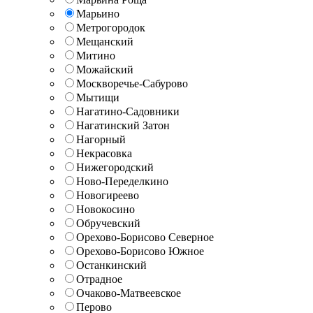
Марьино
Метрогородок
Мещанский
Митино
Можайский
Москворечье-Сабурово
Мытищи
Нагатино-Садовники
Нагатинский Затон
Нагорный
Некрасовка
Нижегородский
Ново-Переделкино
Новогиреево
Новокосино
Обручевский
Орехово-Борисово Северное
Орехово-Борисово Южное
Останкинский
Отрадное
Очаково-Матвеевское
Перово