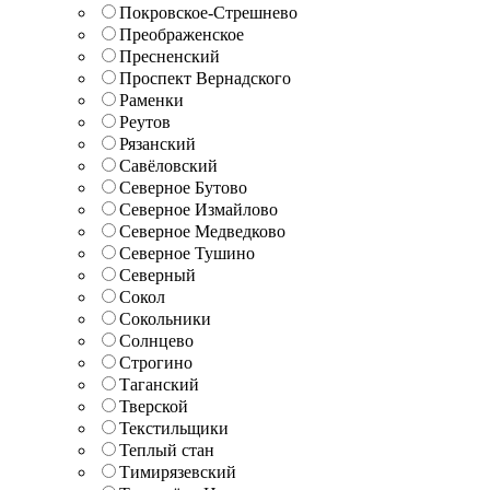
Покровское-Стрешнево
Преображенское
Пресненский
Проспект Вернадского
Раменки
Реутов
Рязанский
Савёловский
Северное Бутово
Северное Измайлово
Северное Медведково
Северное Тушино
Северный
Сокол
Сокольники
Солнцево
Строгино
Таганский
Тверской
Текстильщики
Теплый стан
Тимирязевский