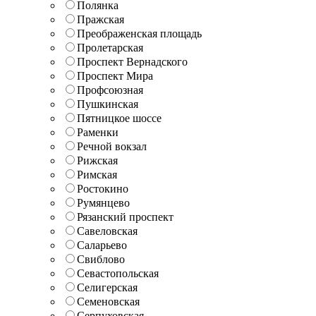
Полянка
Пражская
Преображенская площадь
Пролетарская
Проспект Вернадского
Проспект Мира
Профсоюзная
Пушкинская
Пятницкое шоссе
Раменки
Речной вокзал
Рижская
Римская
Ростокино
Румянцево
Рязанский проспект
Савеловская
Саларьево
Свиблово
Севастопольская
Селигерская
Семеновская
Серпуховская