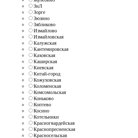
ЗиЛ
Зорге
Зюзино
Зябликово
Измайлово
Измайловская
Калужская
Кантемировская
Каховская
Каширская
Киевская
Китай-город
Кожуховская
Коломенская
Комсомольская
Коньково
Коптево
Косино
Котельники
Красногвардейская
Краснопресненская
Красносельская