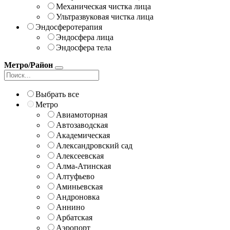
Механическая чистка лица
Ультразвуковая чистка лица
Эндосферотерапия
Эндосфера лица
Эндосфера тела
Метро/Район
Выбрать все
Метро
Авиамоторная
Автозаводская
Академическая
Александровский сад
Алексеевская
Алма-Атинская
Алтуфьево
Аминьевская
Андроновка
Аннино
Арбатская
Аэропорт