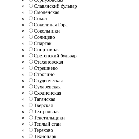
Славянский бульвар
Смоленская
Сокол
Соколиная Гора
Сокольники
Солнцево
Спартак
Спортивная
Сретенский бульвар
Стахановская
Стрешнево
Строгино
Студенческая
Сухаревская
Сходненская
Таганская
Тверская
Театральная
Текстильщики
Теплый стан
Терехово
Технопарк