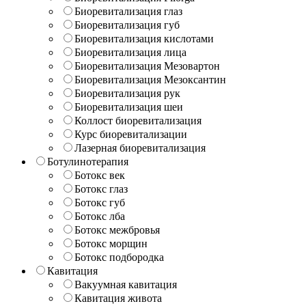
Биоревитализация глаз
Биоревитализация губ
Биоревитализация кислотами
Биоревитализация лица
Биоревитализация Мезовартон
Биоревитализация Мезоксантин
Биоревитализация рук
Биоревитализация шеи
Коллост биоревитализация
Курс биоревитализации
Лазерная биоревитализация
Ботулинотерапия
Ботокс век
Ботокс глаз
Ботокс губ
Ботокс лба
Ботокс межбровья
Ботокс морщин
Ботокс подбородка
Кавитация
Вакуумная кавитация
Кавитация живота