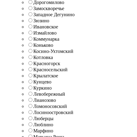
Дорогомилово
Замоскворечье
Западное Дегунино
Зюзино
Ивановское
Измайлово
Коммунарка
Коньково
Косино-Ухтомский
Котловка
Красногорск
Красносельский
Крылатское
Кунцево
Куркино
Левобережный
Лианозово
Ломоносовский
Лосиноостровский
Люберцы
Люблино
Марфино
Марьина Роща