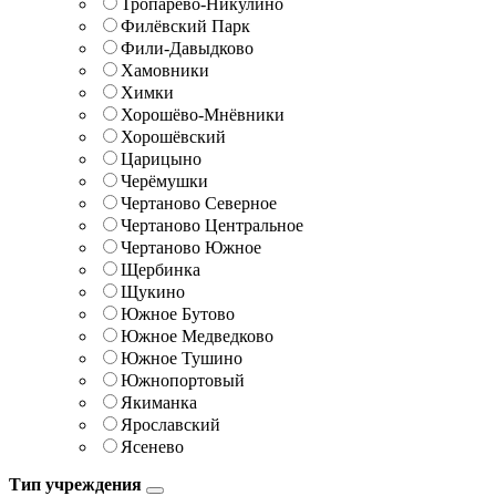
Тропарёво-Никулино
Филёвский Парк
Фили-Давыдково
Хамовники
Химки
Хорошёво-Мнёвники
Хорошёвский
Царицыно
Черёмушки
Чертаново Северное
Чертаново Центральное
Чертаново Южное
Щербинка
Щукино
Южное Бутово
Южное Медведково
Южное Тушино
Южнопортовый
Якиманка
Ярославский
Ясенево
Тип учреждения