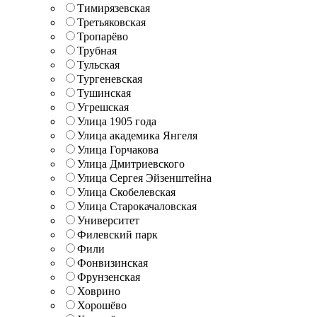
Тимирязевская
Третьяковская
Тропарёво
Трубная
Тульская
Тургеневская
Тушинская
Угрешская
Улица 1905 года
Улица академика Янгеля
Улица Горчакова
Улица Дмитриевского
Улица Сергея Эйзенштейна
Улица Скобелевская
Улица Старокачаловская
Университет
Филевский парк
Фили
Фонвизинская
Фрунзенская
Ховрино
Хорошёво