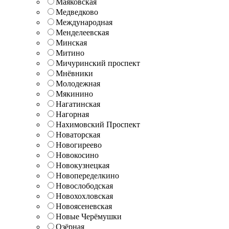
Маяковская
Медведково
Международная
Менделеевская
Минская
Митино
Мичуринский проспект
Мнёвники
Молодежная
Мякинино
Нагатинская
Нагорная
Нахимовский Проспект
Новаторская
Новогиреево
Новокосино
Новокузнецкая
Новопеределкино
Новослободская
Новохохловская
Новоясеневская
Новые Черёмушки
Озёрная