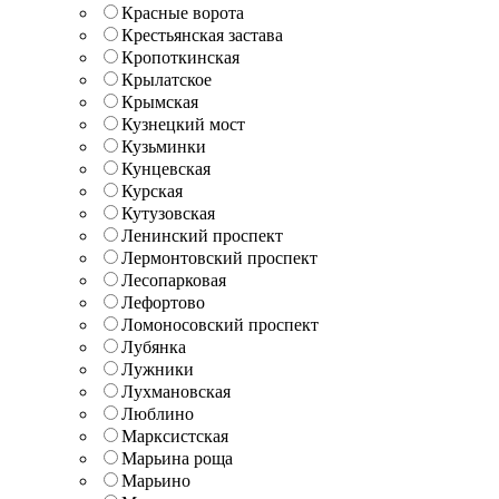
Красные ворота
Крестьянская застава
Кропоткинская
Крылатское
Крымская
Кузнецкий мост
Кузьминки
Кунцевская
Курская
Кутузовская
Ленинский проспект
Лермонтовский проспект
Лесопарковая
Лефортово
Ломоносовский проспект
Лубянка
Лужники
Лухмановская
Люблино
Марксистская
Марьина роща
Марьино