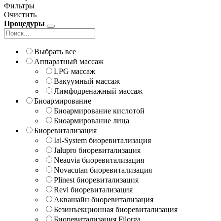
Фильтры
Очистить
Процедуры
Выбрать все
Аппаратный массаж
LPG массаж
Вакуумный массаж
Лимфодренажный массаж
Биоармирование
Биоармирование кислотой
Биоармирование лица
Биоревитализация
Ial-System биоревитализация
Jalupro биоревитализация
Neauvia биоревитализация
Novacutan биоревитализация
Plinest биоревитализация
Revi биоревитализация
Аквашайн биоревитализация
Безинъекционная биоревитализация
Биоревитализация Filorga