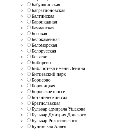
Бабушкинская
Багратионовская
Балтийская
Баррикадная
Бауманская
Беговая
Белокаменная
Беломорская
Белорусская
Беляево
Бибирево
Библиотека имени Ленина
Битцевский парк
Борисово
Боровицкая
Боровское шоссе
Ботанический сад
Братиславская
Бульвар адмирала Ушакова
Бульвар Дмитрия Донского
Бульвар Рокоссовского
Бунинская Аллея