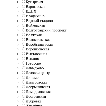
Бутырская
Варшавская
ВДНХ
Владыкино
Водный стадион
Войковская
Волгоградский проспект
Волжская
Волоколамская
Воробьевы горы
Воронцовская
Выставочная
Выхино
Говорово
Давыдково
Деловой центр
Динамо
Дмитровская
Добрынинская
Домодедовская
Достоевская
Дубровка
Жулебино