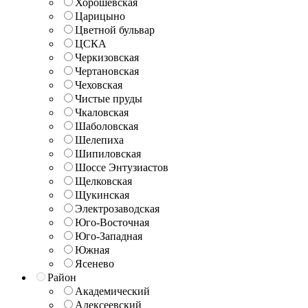
Хорошёвская
Царицыно
Цветной бульвар
ЦСКА
Черкизовская
Чертановская
Чеховская
Чистые пруды
Чкаловская
Шаболовская
Шелепиха
Шипиловская
Шоссе Энтузиастов
Щелковская
Щукинская
Электрозаводская
Юго-Восточная
Юго-Западная
Южная
Ясенево
Район
Академический
Алексеевский