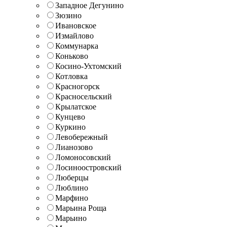
Западное Дегунино
Зюзино
Ивановское
Измайлово
Коммунарка
Коньково
Косино-Ухтомский
Котловка
Красногорск
Красносельский
Крылатское
Кунцево
Куркино
Левобережный
Лианозово
Ломоносовский
Лосиноостровский
Люберцы
Люблино
Марфино
Марьина Роща
Марьино