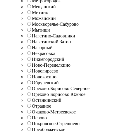
Метрогородок
Мещанский
Митино
Можайский
Москворечье-Сабурово
Мытищи
Нагатино-Садовники
Нагатинский Затон
Нагорный
Некрасовка
Нижегородский
Ново-Переделкино
Новогиреево
Новокосино
Обручевский
Орехово-Борисово Северное
Орехово-Борисово Южное
Останкинский
Отрадное
Очаково-Матвеевское
Перово
Покровское-Стрешнево
Преображенское