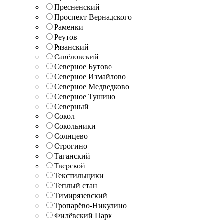
Пресненский
Проспект Вернадского
Раменки
Реутов
Рязанский
Савёловский
Северное Бутово
Северное Измайлово
Северное Медведково
Северное Тушино
Северный
Сокол
Сокольники
Солнцево
Строгино
Таганский
Тверской
Текстильщики
Теплый стан
Тимирязевский
Тропарёво-Никулино
Филёвский Парк