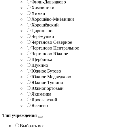
Фили-Давыдково
Хамовники
Химки
Хорошёво-Мнёвники
Хорошёвский
Царицыно
Черёмушки
Чертаново Северное
Чертаново Центральное
Чертаново Южное
Щербинка
Щукино
Южное Бутово
Южное Медведково
Южное Тушино
Южнопортовый
Якиманка
Ярославский
Ясенево
Тип учреждения
Выбрать все