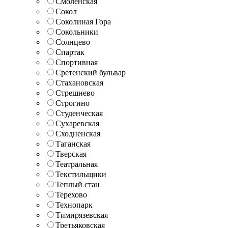
Смоленская
Сокол
Соколиная Гора
Сокольники
Солнцево
Спартак
Спортивная
Сретенский бульвар
Стахановская
Стрешнево
Строгино
Студенческая
Сухаревская
Сходненская
Таганская
Тверская
Театральная
Текстильщики
Теплый стан
Терехово
Технопарк
Тимирязевская
Третьяковская