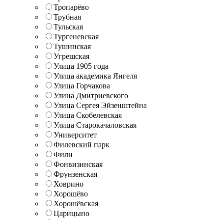
Тропарёво
Трубная
Тульская
Тургеневская
Тушинская
Угрешская
Улица 1905 года
Улица академика Янгеля
Улица Горчакова
Улица Дмитриевского
Улица Сергея Эйзенштейна
Улица Скобелевская
Улица Старокачаловская
Университет
Филевский парк
Фили
Фонвизинская
Фрунзенская
Ховрино
Хорошёво
Хорошёвская
Царицыно