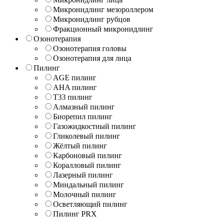
Микронидлинг мезороллером
Микронидлинг рубцов
Фракционный микронидлинг
Озонотерапия
Озонотерапия головы
Озонотерапия для лица
Пилинг
AGE пилинг
AHA пилинг
T33 пилинг
Алмазный пилинг
Биорепил пилинг
Газожидкостный пилинг
Гликолевый пилинг
Жёлтый пилинг
Карбоновый пилинг
Коралловый пилинг
Лазерный пилинг
Миндальный пилинг
Молочный пилинг
Осветляющий пилинг
Пилинг PRX