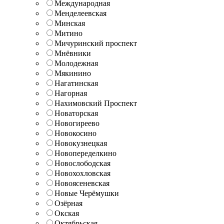
Международная
Менделеевская
Минская
Митино
Мичуринский проспект
Мнёвники
Молодежная
Мякинино
Нагатинская
Нагорная
Нахимовский Проспект
Новаторская
Новогиреево
Новокосино
Новокузнецкая
Новопеределкино
Новослободская
Новохохловская
Новоясеневская
Новые Черёмушки
Озёрная
Окская
Октябрьская