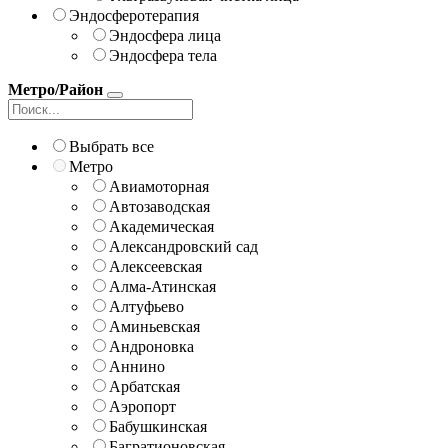
Эндосферотерапия
Эндосфера лица
Эндосфера тела
Метро/Район
Выбрать все
Метро
Авиамоторная
Автозаводская
Академическая
Александровский сад
Алексеевская
Алма-Атинская
Алтуфьево
Аминьевская
Андроновка
Аннино
Арбатская
Аэропорт
Бабушкинская
Багратионовская