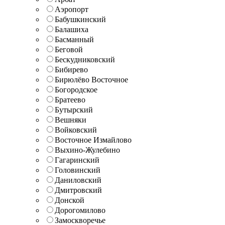
Аэропорт
Бабушкинский
Балашиха
Басманный
Беговой
Бескудниковский
Бибирево
Бирюлёво Восточное
Богородское
Братеево
Бутырский
Вешняки
Войковский
Восточное Измайлово
Выхино-Жулебино
Гагаринский
Головинский
Даниловский
Дмитровский
Донской
Дорогомилово
Замоскворечье