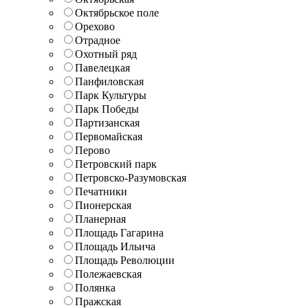
Октябрьское поле
Орехово
Отрадное
Охотный ряд
Павелецкая
Панфиловская
Парк Культуры
Парк Победы
Партизанская
Первомайская
Перово
Петровский парк
Петровско-Разумовская
Печатники
Пионерская
Планерная
Площадь Гагарина
Площадь Ильича
Площадь Революции
Полежаевская
Полянка
Пражская