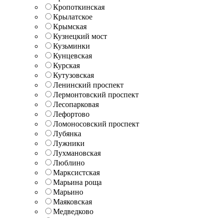
Кропоткинская
Крылатское
Крымская
Кузнецкий мост
Кузьминки
Кунцевская
Курская
Кутузовская
Ленинский проспект
Лермонтовский проспект
Лесопарковая
Лефортово
Ломоносовский проспект
Лубянка
Лужники
Лухмановская
Люблино
Марксистская
Марьина роща
Марьино
Маяковская
Медведково