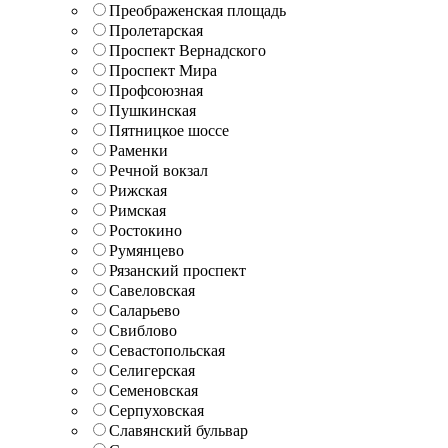
Преображенская площадь
Пролетарская
Проспект Вернадского
Проспект Мира
Профсоюзная
Пушкинская
Пятницкое шоссе
Раменки
Речной вокзал
Рижская
Римская
Ростокино
Румянцево
Рязанский проспект
Савеловская
Саларьево
Свиблово
Севастопольская
Селигерская
Семеновская
Серпуховская
Славянский бульвар