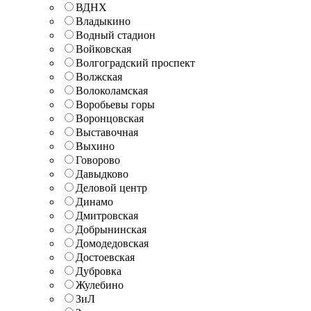
ВДНХ
Владыкино
Водный стадион
Войковская
Волгоградский проспект
Волжская
Волоколамская
Воробьевы горы
Воронцовская
Выставочная
Выхино
Говорово
Давыдково
Деловой центр
Динамо
Дмитровская
Добрынинская
Домодедовская
Достоевская
Дубровка
Жулебино
ЗиЛ