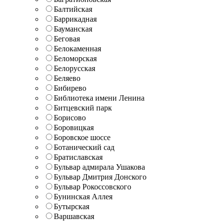
Балтийская
Баррикадная
Бауманская
Беговая
Белокаменная
Беломорская
Белорусская
Беляево
Бибирево
Библиотека имени Ленина
Битцевский парк
Борисово
Боровицкая
Боровское шоссе
Ботанический сад
Братиславская
Бульвар адмирала Ушакова
Бульвар Дмитрия Донского
Бульвар Рокоссовского
Бунинская Аллея
Бутырская
Варшавская