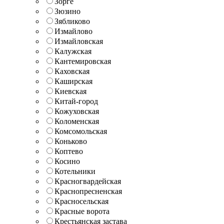
Зорге
Зюзино
Зябликово
Измайлово
Измайловская
Калужская
Кантемировская
Каховская
Каширская
Киевская
Китай-город
Кожуховская
Коломенская
Комсомольская
Коньково
Коптево
Косино
Котельники
Красногвардейская
Краснопресненская
Красносельская
Красные ворота
Крестьянская застава