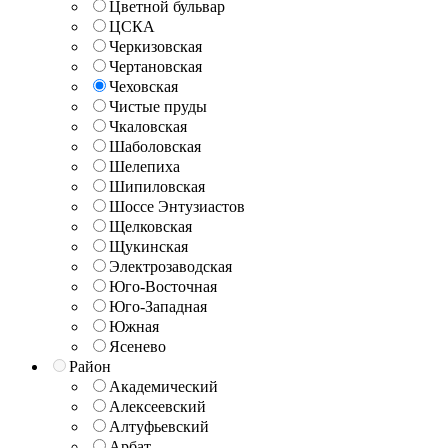
Цветной бульвар
ЦСКА
Черкизовская
Чертановская
Чеховская
Чистые пруды
Чкаловская
Шаболовская
Шелепиха
Шипиловская
Шоссе Энтузиастов
Щелковская
Щукинская
Электрозаводская
Юго-Восточная
Юго-Западная
Южная
Ясенево
Район
Академический
Алексеевский
Алтуфьевский
Арбат