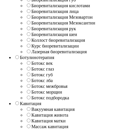
Биоревитализация кислотами
Биоревитализация лица
Биоревитализация Мезовартон
Биоревитализация Мезоксантин
Биоревитализация рук
Биоревитализация шеи
Коллост биоревитализация
Курс биоревитализации
Лазерная биоревитализация
Ботулинотерапия
Ботокс век
Ботокс глаз
Ботокс губ
Ботокс лба
Ботокс межбровья
Ботокс морщин
Ботокс подбородка
Кавитация
Вакуумная кавитация
Кавитация живота
Кавитация матки
Массаж кавитация