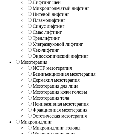
Лифтинг шеи
Микроигольчатый лифтинг
Нитевой лифтинг
Плазмолифтинг
Синус лифтинг
Смас лифтинг
Тредлифтинг
Ультразвуковой лифтинг
Чек-лифтинг
Эндоскопический лифтинг
Мезотерапия
NCTF мезотерапия
Безинъекционная мезотерапия
Дермахил мезотерапия
Мезотерапия для лица
Мезотерапия кожи головы
Мезотерапия тела
Неинвазивная мезотерапия
Фракционная мезотерапия
Эстетическая мезотерапия
Микронидлинг
Микронидлинг головы
Микронидлинг лица