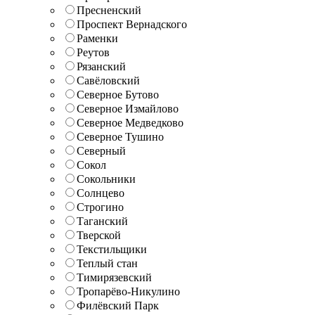
Пресненский
Проспект Вернадского
Раменки
Реутов
Рязанский
Савёловский
Северное Бутово
Северное Измайлово
Северное Медведково
Северное Тушино
Северный
Сокол
Сокольники
Солнцево
Строгино
Таганский
Тверской
Текстильщики
Теплый стан
Тимирязевский
Тропарёво-Никулино
Филёвский Парк