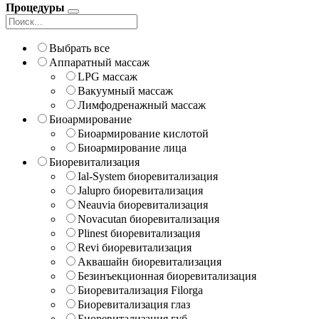
Процедуры
Выбрать все
Аппаратный массаж
LPG массаж
Вакуумный массаж
Лимфодренажный массаж
Биоармирование
Биоармирование кислотой
Биоармирование лица
Биоревитализация
Ial-System биоревитализация
Jalupro биоревитализация
Neauvia биоревитализация
Novacutan биоревитализация
Plinest биоревитализация
Revi биоревитализация
Аквашайн биоревитализация
Безинъекционная биоревитализация
Биоревитализация Filorga
Биоревитализация глаз
Биоревитализация губ