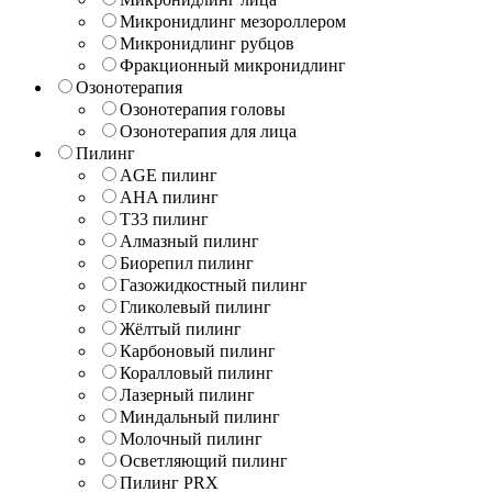
Микронидлинг мезороллером
Микронидлинг рубцов
Фракционный микронидлинг
Озонотерапия
Озонотерапия головы
Озонотерапия для лица
Пилинг
AGE пилинг
AHA пилинг
T33 пилинг
Алмазный пилинг
Биорепил пилинг
Газожидкостный пилинг
Гликолевый пилинг
Жёлтый пилинг
Карбоновый пилинг
Коралловый пилинг
Лазерный пилинг
Миндальный пилинг
Молочный пилинг
Осветляющий пилинг
Пилинг PRX