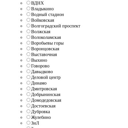
ВДНХ
Владыкино
Водный стадион
Войковская
Волгоградский проспект
Волжская
Волоколамская
Воробьевы горы
Воронцовская
Выставочная
Выхино
Говорово
Давыдково
Деловой центр
Динамо
Дмитровская
Добрынинская
Домодедовская
Достоевская
Дубровка
Жулебино
ЗиЛ