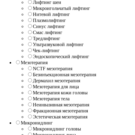
Лифтинг шеи
Микроигольчатый лифтинг
Нитевой лифтинг
Плазмолифтинг
Синус лифтинг
Смас лифтинг
Тредлифтинг
Ультразвуковой лифтинг
Чек-лифтинг
Эндоскопический лифтинг
Мезотерапия
NCTF мезотерапия
Безинъекционная мезотерапия
Дермахил мезотерапия
Мезотерапия для лица
Мезотерапия кожи головы
Мезотерапия тела
Неинвазивная мезотерапия
Фракционная мезотерапия
Эстетическая мезотерапия
Микронидлинг
Микронидлинг головы
Микронидлинг лица