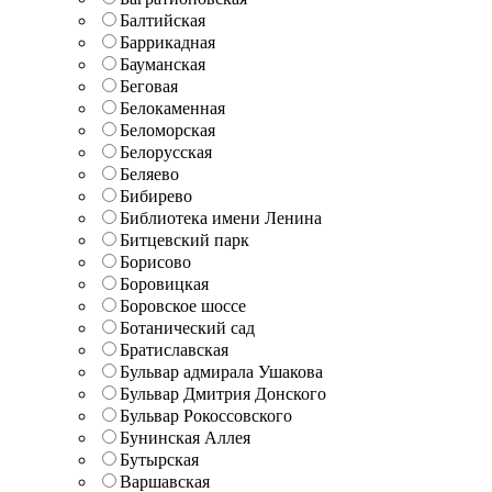
Балтийская
Баррикадная
Бауманская
Беговая
Белокаменная
Беломорская
Белорусская
Беляево
Бибирево
Библиотека имени Ленина
Битцевский парк
Борисово
Боровицкая
Боровское шоссе
Ботанический сад
Братиславская
Бульвар адмирала Ушакова
Бульвар Дмитрия Донского
Бульвар Рокоссовского
Бунинская Аллея
Бутырская
Варшавская