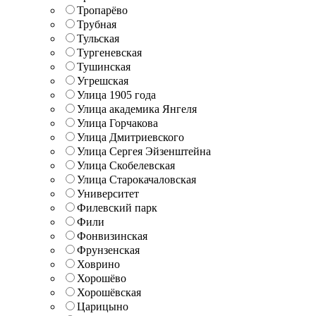
Тропарёво
Трубная
Тульская
Тургеневская
Тушинская
Угрешская
Улица 1905 года
Улица академика Янгеля
Улица Горчакова
Улица Дмитриевского
Улица Сергея Эйзенштейна
Улица Скобелевская
Улица Старокачаловская
Университет
Филевский парк
Фили
Фонвизинская
Фрунзенская
Ховрино
Хорошёво
Хорошёвская
Царицыно