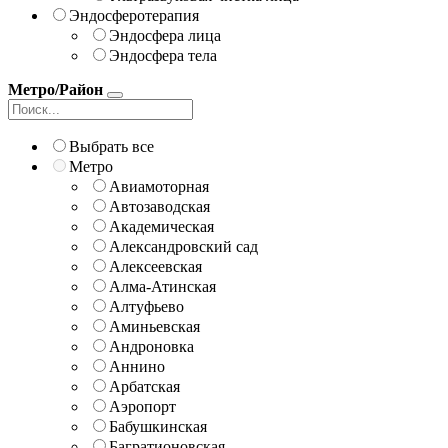
Эндосферотерапия
Эндосфера лица
Эндосфера тела
Метро/Район
Выбрать все
Метро
Авиамоторная
Автозаводская
Академическая
Александровский сад
Алексеевская
Алма-Атинская
Алтуфьево
Аминьевская
Андроновка
Аннино
Арбатская
Аэропорт
Бабушкинская
Багратионовская