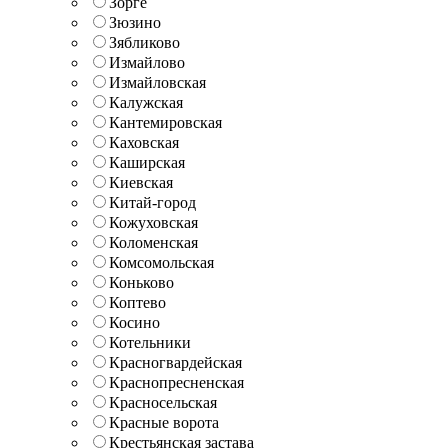
Зорге
Зюзино
Зябликово
Измайлово
Измайловская
Калужская
Кантемировская
Каховская
Каширская
Киевская
Китай-город
Кожуховская
Коломенская
Комсомольская
Коньково
Коптево
Косино
Котельники
Красногвардейская
Краснопресненская
Красносельская
Красные ворота
Крестьянская застава