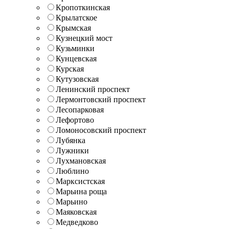
Кропоткинская
Крылатское
Крымская
Кузнецкий мост
Кузьминки
Кунцевская
Курская
Кутузовская
Ленинский проспект
Лермонтовский проспект
Лесопарковая
Лефортово
Ломоносовский проспект
Лубянка
Лужники
Лухмановская
Люблино
Марксистская
Марьина роща
Марьино
Маяковская
Медведково