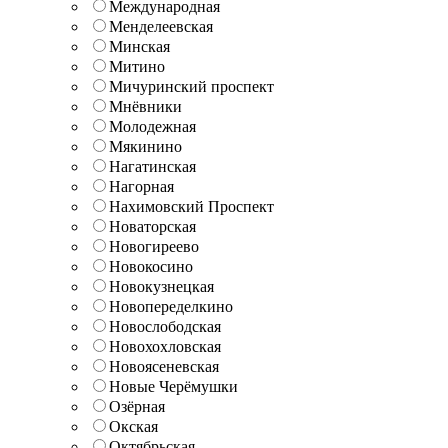
Международная
Менделеевская
Минская
Митино
Мичуринский проспект
Мнёвники
Молодежная
Мякинино
Нагатинская
Нагорная
Нахимовский Проспект
Новаторская
Новогиреево
Новокосино
Новокузнецкая
Новопеределкино
Новослободская
Новохохловская
Новоясеневская
Новые Черёмушки
Озёрная
Окская
Октябрьская