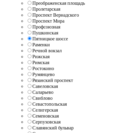
Преображенская площадь
Пролетарская
Проспект Вернадского
Проспект Мира
Профсоюзная
Пушкинская
Пятницкое шоссе
Раменки
Речной вокзал
Рижская
Римская
Ростокино
Румянцево
Рязанский проспект
Савеловская
Саларьево
Свиблово
Севастопольская
Селигерская
Семеновская
Серпуховская
Славянский бульвар