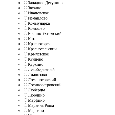
Западное Дегунино
Зюзино
Ивановское
Измайлово
Коммунарка
Коньково
Косино-Ухтомский
Котловка
Красногорск
Красносельский
Крылатское
Кунцево
Куркино
Левобережный
Лианозово
Ломоносовский
Лосиноостровский
Люберцы
Люблино
Марфино
Марьина Роща
Марьино