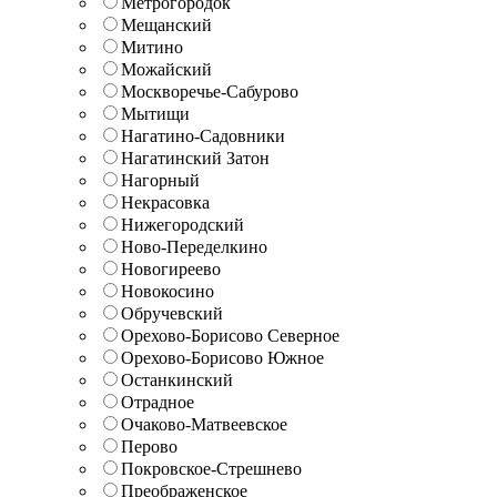
Метрогородок
Мещанский
Митино
Можайский
Москворечье-Сабурово
Мытищи
Нагатино-Садовники
Нагатинский Затон
Нагорный
Некрасовка
Нижегородский
Ново-Переделкино
Новогиреево
Новокосино
Обручевский
Орехово-Борисово Северное
Орехово-Борисово Южное
Останкинский
Отрадное
Очаково-Матвеевское
Перово
Покровское-Стрешнево
Преображенское