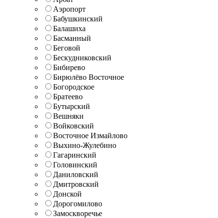
Аэропорт
Бабушкинский
Балашиха
Басманный
Беговой
Бескудниковский
Бибирево
Бирюлёво Восточное
Богородское
Братеево
Бутырский
Вешняки
Войковский
Восточное Измайлово
Выхино-Жулебино
Гагаринский
Головинский
Даниловский
Дмитровский
Донской
Дорогомилово
Замоскворечье