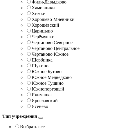
Фили-Давыдково
Хамовники
Химки
Хорошёво-Мнёвники
Хорошёвский
Царицыно
Черёмушки
Чертаново Северное
Чертаново Центральное
Чертаново Южное
Щербинка
Щукино
Южное Бутово
Южное Медведково
Южное Тушино
Южнопортовый
Якиманка
Ярославский
Ясенево
Тип учреждения
Выбрать все