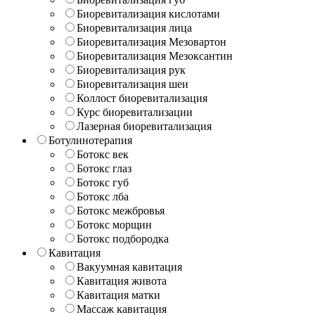
Биоревитализация кислотами
Биоревитализация лица
Биоревитализация Мезовартон
Биоревитализация Мезоксантин
Биоревитализация рук
Биоревитализация шеи
Коллост биоревитализация
Курс биоревитализации
Лазерная биоревитализация
Ботулинотерапия
Ботокс век
Ботокс глаз
Ботокс губ
Ботокс лба
Ботокс межбровья
Ботокс морщин
Ботокс подбородка
Кавитация
Вакуумная кавитация
Кавитация живота
Кавитация матки
Массаж кавитация