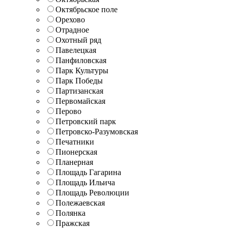
Октябрьское поле
Орехово
Отрадное
Охотный ряд
Павелецкая
Панфиловская
Парк Культуры
Парк Победы
Партизанская
Первомайская
Перово
Петровский парк
Петровско-Разумовская
Печатники
Пионерская
Планерная
Площадь Гагарина
Площадь Ильича
Площадь Революции
Полежаевская
Полянка
Пражская