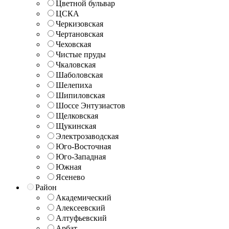
Цветной бульвар
ЦСКА
Черкизовская
Чертановская
Чеховская
Чистые пруды
Чкаловская
Шаболовская
Шелепиха
Шипиловская
Шоссе Энтузиастов
Щелковская
Щукинская
Электрозаводская
Юго-Восточная
Юго-Западная
Южная
Ясенево
Район
Академический
Алексеевский
Алтуфьевский
Арбат