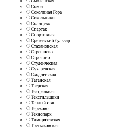
Смоленская
Сокол
Соколиная Гора
Сокольники
Солнцево
Спартак
Спортивная
Сретенский бульвар
Стахановская
Стрешнево
Строгино
Студенческая
Сухаревская
Сходненская
Таганская
Тверская
Театральная
Текстильщики
Теплый стан
Терехово
Технопарк
Тимирязевская
Третьяковская