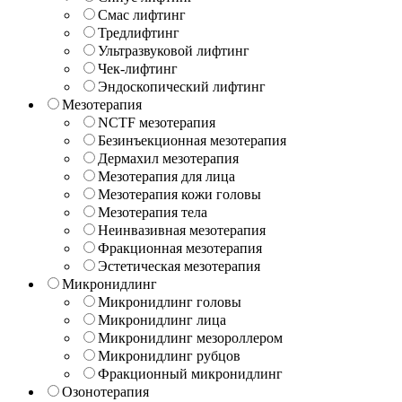
Смас лифтинг
Тредлифтинг
Ультразвуковой лифтинг
Чек-лифтинг
Эндоскопический лифтинг
Мезотерапия
NCTF мезотерапия
Безинъекционная мезотерапия
Дермахил мезотерапия
Мезотерапия для лица
Мезотерапия кожи головы
Мезотерапия тела
Неинвазивная мезотерапия
Фракционная мезотерапия
Эстетическая мезотерапия
Микронидлинг
Микронидлинг головы
Микронидлинг лица
Микронидлинг мезороллером
Микронидлинг рубцов
Фракционный микронидлинг
Озонотерапия