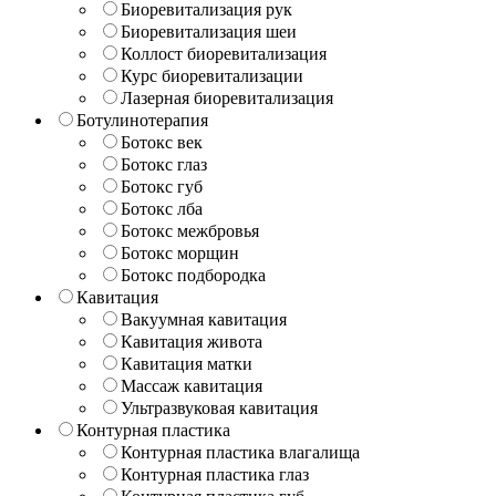
Биоревитализация рук
Биоревитализация шеи
Коллост биоревитализация
Курс биоревитализации
Лазерная биоревитализация
Ботулинотерапия
Ботокс век
Ботокс глаз
Ботокс губ
Ботокс лба
Ботокс межбровья
Ботокс морщин
Ботокс подбородка
Кавитация
Вакуумная кавитация
Кавитация живота
Кавитация матки
Массаж кавитация
Ультразвуковая кавитация
Контурная пластика
Контурная пластика влагалища
Контурная пластика глаз