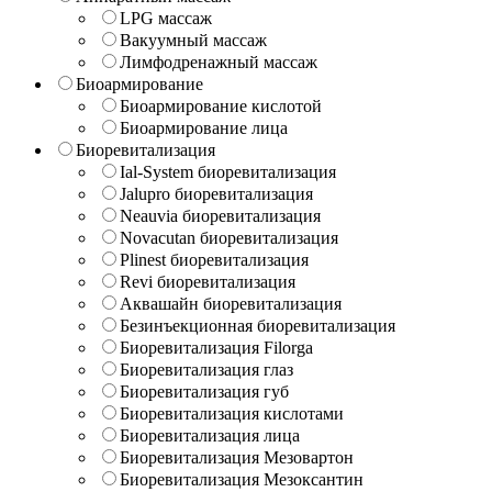
LPG массаж
Вакуумный массаж
Лимфодренажный массаж
Биоармирование
Биоармирование кислотой
Биоармирование лица
Биоревитализация
Ial-System биоревитализация
Jalupro биоревитализация
Neauvia биоревитализация
Novacutan биоревитализация
Plinest биоревитализация
Revi биоревитализация
Аквашайн биоревитализация
Безинъекционная биоревитализация
Биоревитализация Filorga
Биоревитализация глаз
Биоревитализация губ
Биоревитализация кислотами
Биоревитализация лица
Биоревитализация Мезовартон
Биоревитализация Мезоксантин