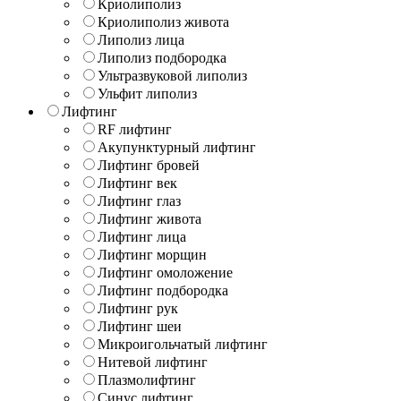
Криолиполиз
Криолиполиз живота
Липолиз лица
Липолиз подбородка
Ультразвуковой липолиз
Ульфит липолиз
Лифтинг
RF лифтинг
Акупунктурный лифтинг
Лифтинг бровей
Лифтинг век
Лифтинг глаз
Лифтинг живота
Лифтинг лица
Лифтинг морщин
Лифтинг омоложение
Лифтинг подбородка
Лифтинг рук
Лифтинг шеи
Микроигольчатый лифтинг
Нитевой лифтинг
Плазмолифтинг
Синус лифтинг