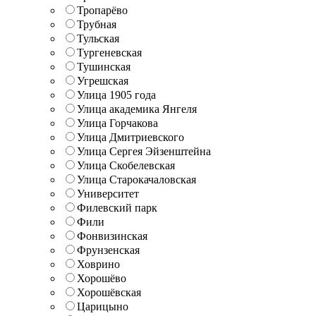
Тропарёво
Трубная
Тульская
Тургеневская
Тушинская
Угрешская
Улица 1905 года
Улица академика Янгеля
Улица Горчакова
Улица Дмитриевского
Улица Сергея Эйзенштейна
Улица Скобелевская
Улица Старокачаловская
Университет
Филевский парк
Фили
Фонвизинская
Фрунзенская
Ховрино
Хорошёво
Хорошёвская
Царицыно