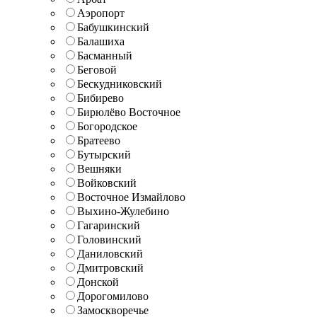
Аэропорт
Бабушкинский
Балашиха
Басманный
Беговой
Бескудниковский
Бибирево
Бирюлёво Восточное
Богородское
Братеево
Бутырский
Вешняки
Войковский
Восточное Измайлово
Выхино-Жулебино
Гагаринский
Головинский
Даниловский
Дмитровский
Донской
Дорогомилово
Замоскворечье