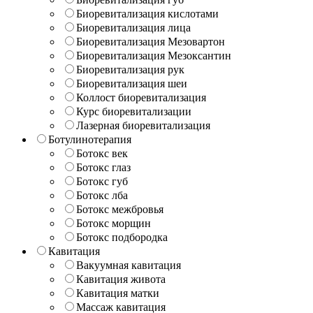
Биоревитализация кислотами
Биоревитализация лица
Биоревитализация Мезовартон
Биоревитализация Мезоксантин
Биоревитализация рук
Биоревитализация шеи
Коллост биоревитализация
Курс биоревитализации
Лазерная биоревитализация
Ботулинотерапия
Ботокс век
Ботокс глаз
Ботокс губ
Ботокс лба
Ботокс межбровья
Ботокс морщин
Ботокс подбородка
Кавитация
Вакуумная кавитация
Кавитация живота
Кавитация матки
Массаж кавитация