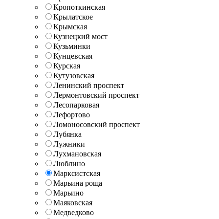
Кропоткинская
Крылатское
Крымская
Кузнецкий мост
Кузьминки
Кунцевская
Курская
Кутузовская
Ленинский проспект
Лермонтовский проспект
Лесопарковая
Лефортово
Ломоносовский проспект
Лубянка
Лужники
Лухмановская
Люблино
Марксистская
Марьина роща
Марьино
Маяковская
Медведково