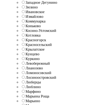
Западное Дегунино
Зюзино
Ивановское
Измайлово
Коммунарка
Коньково
Косино-Ухтомский
Котловка
Красногорск
Красносельский
Крылатское
Кунцево
Куркино
Левобережный
Лианозово
Ломоносовский
Лосиноостровский
Люберцы
Люблино
Марфино
Марьина Роща
Марьино