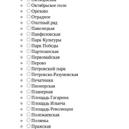
Октябрьское поле
Орехово
Отрадное
Охотный ряд
Павелецкая
Панфиловская
Парк Культуры
Парк Победы
Партизанская
Первомайская
Перово
Петровский парк
Петровско-Разумовская
Печатники
Пионерская
Планерная
Площадь Гагарина
Площадь Ильича
Площадь Революции
Полежаевская
Полянка
Пражская