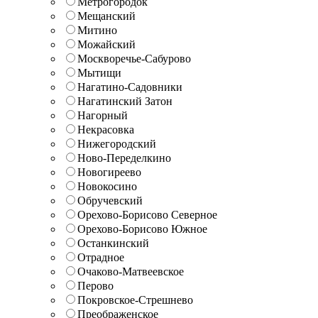
Метрогородок
Мещанский
Митино
Можайский
Москворечье-Сабурово
Мытищи
Нагатино-Садовники
Нагатинский Затон
Нагорный
Некрасовка
Нижегородский
Ново-Переделкино
Новогиреево
Новокосино
Обручевский
Орехово-Борисово Северное
Орехово-Борисово Южное
Останкинский
Отрадное
Очаково-Матвеевское
Перово
Покровское-Стрешнево
Преображенское