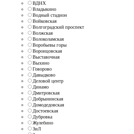
ВДНХ
Владыкино
Водный стадион
Войковская
Волгоградский проспект
Волжская
Волоколамская
Воробьевы горы
Воронцовская
Выставочная
Выхино
Говорово
Давыдково
Деловой центр
Динамо
Дмитровская
Добрынинская
Домодедовская
Достоевская
Дубровка
Жулебино
ЗиЛ