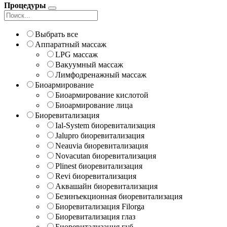
Процедуры
Выбрать все
Аппаратный массаж
LPG массаж
Вакуумный массаж
Лимфодренажный массаж
Биоармирование
Биоармирование кислотой
Биоармирование лица
Биоревитализация
Ial-System биоревитализация
Jalupro биоревитализация
Neauvia биоревитализация
Novacutan биоревитализация
Plinest биоревитализация
Revi биоревитализация
Аквашайн биоревитализация
Безинъекционная биоревитализация
Биоревитализация Filorga
Биоревитализация глаз
Биоревитализация губ