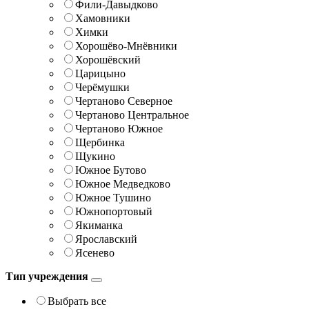
Фили-Давыдково
Хамовники
Химки
Хорошёво-Мнёвники
Хорошёвский
Царицыно
Черёмушки
Чертаново Северное
Чертаново Центральное
Чертаново Южное
Щербинка
Щукино
Южное Бутово
Южное Медведково
Южное Тушино
Южнопортовый
Якиманка
Ярославский
Ясенево
Тип учреждения
Выбрать все