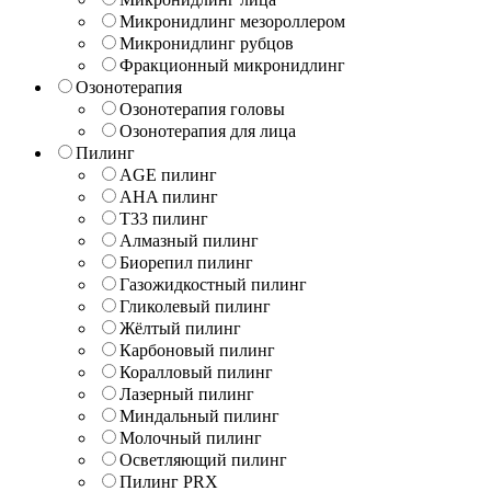
Микронидлинг мезороллером
Микронидлинг рубцов
Фракционный микронидлинг
Озонотерапия
Озонотерапия головы
Озонотерапия для лица
Пилинг
AGE пилинг
AHA пилинг
T33 пилинг
Алмазный пилинг
Биорепил пилинг
Газожидкостный пилинг
Гликолевый пилинг
Жёлтый пилинг
Карбоновый пилинг
Коралловый пилинг
Лазерный пилинг
Миндальный пилинг
Молочный пилинг
Осветляющий пилинг
Пилинг PRX