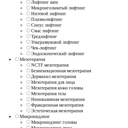
Лифтинг шеи
Микроигольчатый лифтинг
Нитевой лифтинг
Плазмолифтинг
Синус лифтинг
Смас лифтинг
Тредлифтинг
Ультразвуковой лифтинг
Чек-лифтинг
Эндоскопический лифтинг
Мезотерапия
NCTF мезотерапия
Безинъекционная мезотерапия
Дермахил мезотерапия
Мезотерапия для лица
Мезотерапия кожи головы
Мезотерапия тела
Неинвазивная мезотерапия
Фракционная мезотерапия
Эстетическая мезотерапия
Микронидлинг
Микронидлинг головы
Микронидлинг лица