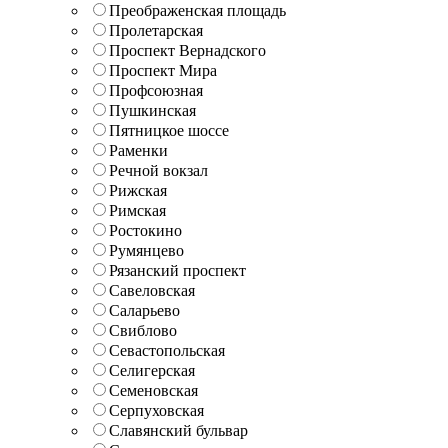
Преображенская площадь
Пролетарская
Проспект Вернадского
Проспект Мира
Профсоюзная
Пушкинская
Пятницкое шоссе
Раменки
Речной вокзал
Рижская
Римская
Ростокино
Румянцево
Рязанский проспект
Савеловская
Саларьево
Свиблово
Севастопольская
Селигерская
Семеновская
Серпуховская
Славянский бульвар