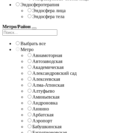
Эндосферотерапия
Эндосфера лица
Эндосфера тела
Метро/Район
Выбрать все
Метро
Авиамоторная
Автозаводская
Академическая
Александровский сад
Алексеевская
Алма-Атинская
Алтуфьево
Аминьевская
Андроновка
Аннино
Арбатская
Аэропорт
Бабушкинская
Багратионовская