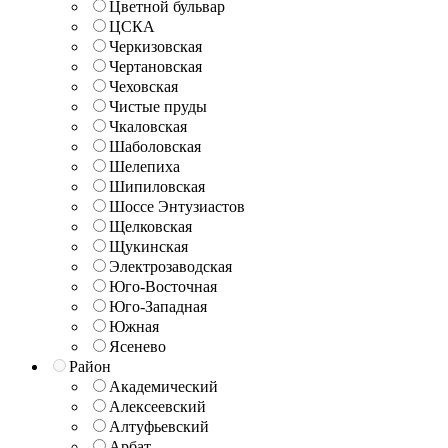
Цветной бульвар
ЦСКА
Черкизовская
Чертановская
Чеховская
Чистые пруды
Чкаловская
Шаболовская
Шелепиха
Шипиловская
Шоссе Энтузиастов
Щелковская
Щукинская
Электрозаводская
Юго-Восточная
Юго-Западная
Южная
Ясенево
Район
Академический
Алексеевский
Алтуфьевский
Арбат