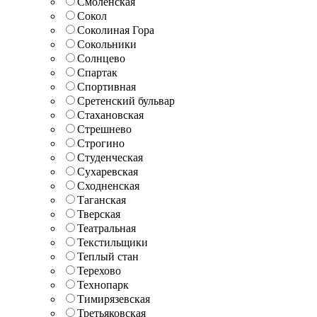
Смоленская
Сокол
Соколиная Гора
Сокольники
Солнцево
Спартак
Спортивная
Сретенский бульвар
Стахановская
Стрешнево
Строгино
Студенческая
Сухаревская
Сходненская
Таганская
Тверская
Театральная
Текстильщики
Теплый стан
Терехово
Технопарк
Тимирязевская
Третьяковская