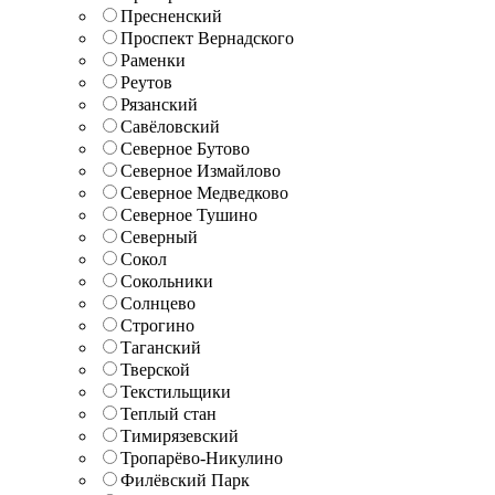
Пресненский
Проспект Вернадского
Раменки
Реутов
Рязанский
Савёловский
Северное Бутово
Северное Измайлово
Северное Медведково
Северное Тушино
Северный
Сокол
Сокольники
Солнцево
Строгино
Таганский
Тверской
Текстильщики
Теплый стан
Тимирязевский
Тропарёво-Никулино
Филёвский Парк