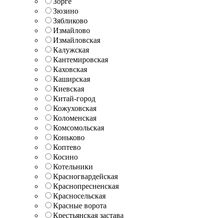
Зорге
Зюзино
Зябликово
Измайлово
Измайловская
Калужская
Кантемировская
Каховская
Каширская
Киевская
Китай-город
Кожуховская
Коломенская
Комсомольская
Коньково
Коптево
Косино
Котельники
Красногвардейская
Краснопресненская
Красносельская
Красные ворота
Крестьянская застава