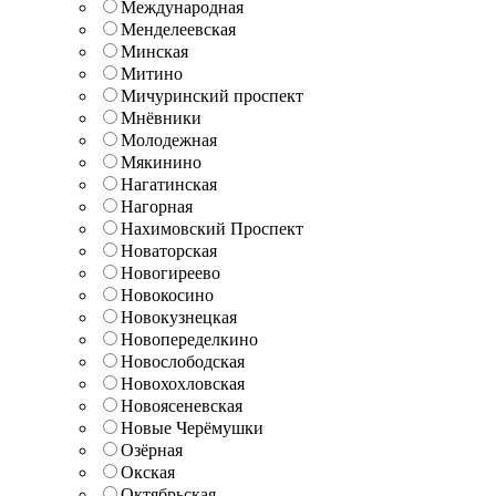
Международная
Менделеевская
Минская
Митино
Мичуринский проспект
Мнёвники
Молодежная
Мякинино
Нагатинская
Нагорная
Нахимовский Проспект
Новаторская
Новогиреево
Новокосино
Новокузнецкая
Новопеределкино
Новослободская
Новохохловская
Новоясеневская
Новые Черёмушки
Озёрная
Окская
Октябрьская