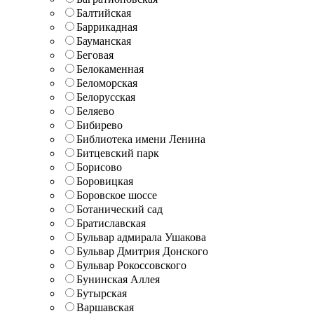
Балтийская
Баррикадная
Бауманская
Беговая
Белокаменная
Беломорская
Белорусская
Беляево
Бибирево
Библиотека имени Ленина
Битцевский парк
Борисово
Боровицкая
Боровское шоссе
Ботанический сад
Братиславская
Бульвар адмирала Ушакова
Бульвар Дмитрия Донского
Бульвар Рокоссовского
Бунинская Аллея
Бутырская
Варшавская