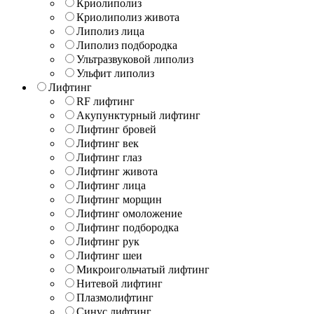
Криолиполиз
Криолиполиз живота
Липолиз лица
Липолиз подбородка
Ультразвуковой липолиз
Ульфит липолиз
Лифтинг
RF лифтинг
Акупунктурный лифтинг
Лифтинг бровей
Лифтинг век
Лифтинг глаз
Лифтинг живота
Лифтинг лица
Лифтинг морщин
Лифтинг омоложение
Лифтинг подбородка
Лифтинг рук
Лифтинг шеи
Микроигольчатый лифтинг
Нитевой лифтинг
Плазмолифтинг
Синус лифтинг