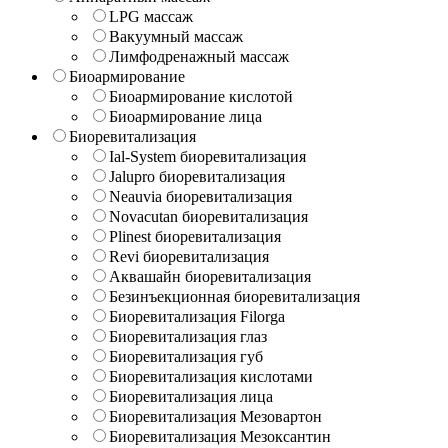
LPG массаж
Вакуумный массаж
Лимфодренажный массаж
Биоармирование
Биоармирование кислотой
Биоармирование лица
Биоревитализация
Ial-System биоревитализация
Jalupro биоревитализация
Neauvia биоревитализация
Novacutan биоревитализация
Plinest биоревитализация
Revi биоревитализация
Аквашайн биоревитализация
Безинъекционная биоревитализация
Биоревитализация Filorga
Биоревитализация глаз
Биоревитализация губ
Биоревитализация кислотами
Биоревитализация лица
Биоревитализация Мезовартон
Биоревитализация Мезоксантин