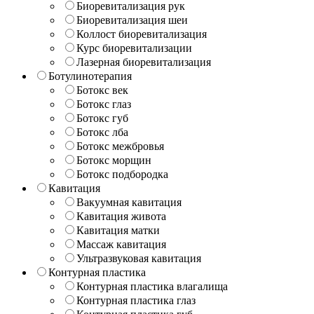
Биоревитализация рук
Биоревитализация шеи
Коллост биоревитализация
Курс биоревитализации
Лазерная биоревитализация
Ботулинотерапия
Ботокс век
Ботокс глаз
Ботокс губ
Ботокс лба
Ботокс межбровья
Ботокс морщин
Ботокс подбородка
Кавитация
Вакуумная кавитация
Кавитация живота
Кавитация матки
Массаж кавитация
Ультразвуковая кавитация
Контурная пластика
Контурная пластика влагалища
Контурная пластика глаз