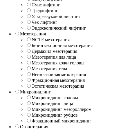
Смас лифтинг
Тредлифтинг
Ультразвуковой лифтинг
Чек-лифтинг
Эндоскопический лифтинг
Мезотерапия
NCTF мезотерапия
Безинъекционная мезотерапия
Дермахил мезотерапия
Мезотерапия для лица
Мезотерапия кожи головы
Мезотерапия тела
Неинвазивная мезотерапия
Фракционная мезотерапия
Эстетическая мезотерапия
Микронидлинг
Микронидлинг головы
Микронидлинг лица
Микронидлинг мезороллером
Микронидлинг рубцов
Фракционный микронидлинг
Озонотерапия