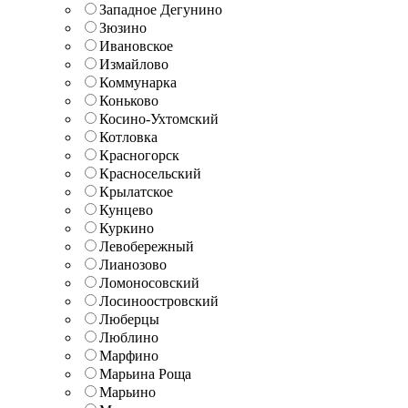
Западное Дегунино
Зюзино
Ивановское
Измайлово
Коммунарка
Коньково
Косино-Ухтомский
Котловка
Красногорск
Красносельский
Крылатское
Кунцево
Куркино
Левобережный
Лианозово
Ломоносовский
Лосиноостровский
Люберцы
Люблино
Марфино
Марьина Роща
Марьино