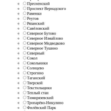
Пресненский
Проспект Вернадского
Раменки
Реутов
Рязанский
Савёловский
Северное Бутово
Северное Измайлово
Северное Медведково
Северное Тушино
Северный
Сокол
Сокольники
Солнцево
Строгино
Таганский
Тверской
Текстильщики
Теплый стан
Тимирязевский
Тропарёво-Никулино
Филёвский Парк