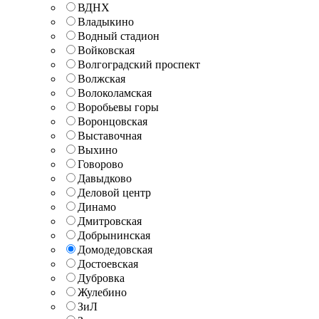
ВДНХ
Владыкино
Водный стадион
Войковская
Волгоградский проспект
Волжская
Волоколамская
Воробьевы горы
Воронцовская
Выставочная
Выхино
Говорово
Давыдково
Деловой центр
Динамо
Дмитровская
Добрынинская
Домодедовская
Достоевская
Дубровка
Жулебино
ЗиЛ