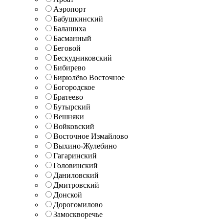
Аэропорт
Бабушкинский
Балашиха
Басманный
Беговой
Бескудниковский
Бибирево
Бирюлёво Восточное
Богородское
Братеево
Бутырский
Вешняки
Войковский
Восточное Измайлово
Выхино-Жулебино
Гагаринский
Головинский
Даниловский
Дмитровский
Донской
Дорогомилово
Замоскворечье