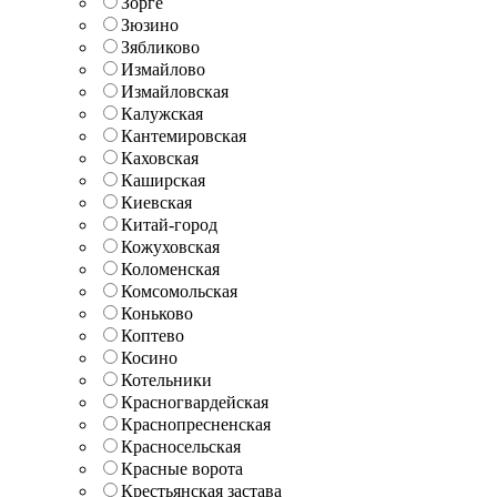
Зорге
Зюзино
Зябликово
Измайлово
Измайловская
Калужская
Кантемировская
Каховская
Каширская
Киевская
Китай-город
Кожуховская
Коломенская
Комсомольская
Коньково
Коптево
Косино
Котельники
Красногвардейская
Краснопресненская
Красносельская
Красные ворота
Крестьянская застава