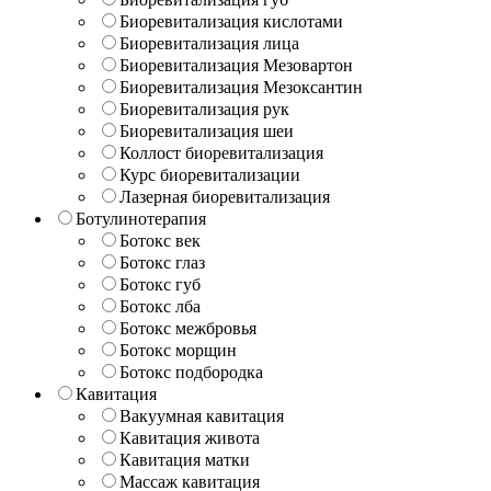
Биоревитализация кислотами
Биоревитализация лица
Биоревитализация Мезовартон
Биоревитализация Мезоксантин
Биоревитализация рук
Биоревитализация шеи
Коллост биоревитализация
Курс биоревитализации
Лазерная биоревитализация
Ботулинотерапия
Ботокс век
Ботокс глаз
Ботокс губ
Ботокс лба
Ботокс межбровья
Ботокс морщин
Ботокс подбородка
Кавитация
Вакуумная кавитация
Кавитация живота
Кавитация матки
Массаж кавитация