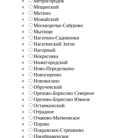
Метрогородок
Мещанский
Митино
Можайский
Москворечье-Сабурово
Мытищи
Нагатино-Садовники
Нагатинский Затон
Нагорный
Некрасовка
Нижегородский
Ново-Переделкино
Новогиреево
Новокосино
Обручевский
Орехово-Борисово Северное
Орехово-Борисово Южное
Останкинский
Отрадное
Очаково-Матвеевское
Перово
Покровское-Стрешнево
Преображенское