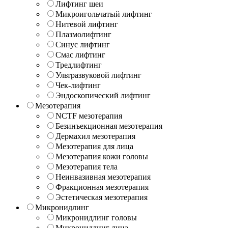
Лифтинг шеи
Микроигольчатый лифтинг
Нитевой лифтинг
Плазмолифтинг
Синус лифтинг
Смас лифтинг
Тредлифтинг
Ультразвуковой лифтинг
Чек-лифтинг
Эндоскопический лифтинг
Мезотерапия
NCTF мезотерапия
Безинъекционная мезотерапия
Дермахил мезотерапия
Мезотерапия для лица
Мезотерапия кожи головы
Мезотерапия тела
Неинвазивная мезотерапия
Фракционная мезотерапия
Эстетическая мезотерапия
Микронидлинг
Микронидлинг головы
Микронидлинг лица