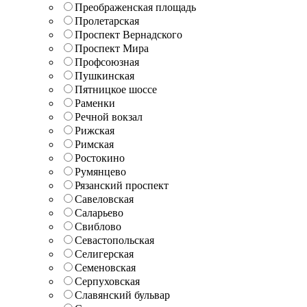
Преображенская площадь
Пролетарская
Проспект Вернадского
Проспект Мира
Профсоюзная
Пушкинская
Пятницкое шоссе
Раменки
Речной вокзал
Рижская
Римская
Ростокино
Румянцево
Рязанский проспект
Савеловская
Саларьево
Свиблово
Севастопольская
Селигерская
Семеновская
Серпуховская
Славянский бульвар