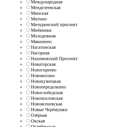
Международная
Менделеевская
Минская
Митино
Мичуринский проспект
Мнёвники
Молодежная
Мякинино
Нагатинская
Нагорная
Нахимовский Проспект
Новаторская
Новогиреево
Новокосино
Новокузнецкая
Новопеределкино
Новослободская
Новохохловская
Новоясеневская
Новые Черёмушки
Озёрная
Окская
Октябрьская