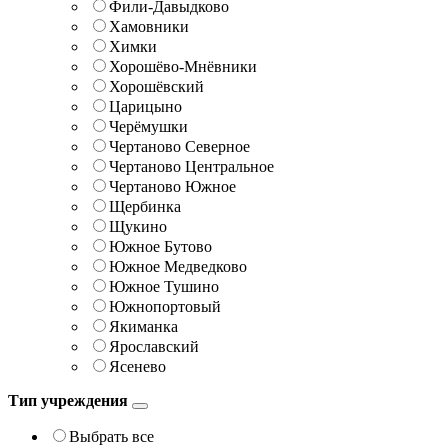
Фили-Давыдково
Хамовники
Химки
Хорошёво-Мнёвники
Хорошёвский
Царицыно
Черёмушки
Чертаново Северное
Чертаново Центральное
Чертаново Южное
Щербинка
Щукино
Южное Бутово
Южное Медведково
Южное Тушино
Южнопортовый
Якиманка
Ярославский
Ясенево
Тип учреждения
Выбрать все