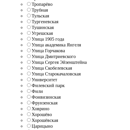
Тропарёво
Трубная
Тульская
Тургеневская
Тушинская
Угрешская
Улица 1905 года
Улица академика Янгеля
Улица Горчакова
Улица Дмитриевского
Улица Сергея Эйзенштейна
Улица Скобелевская
Улица Старокачаловская
Университет
Филевский парк
Фили
Фонвизинская
Фрунзенская
Ховрино
Хорошёво
Хорошёвская
Царицыно