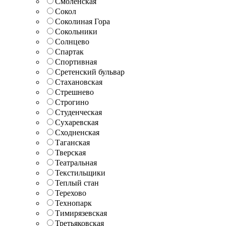
Смоленская
Сокол
Соколиная Гора
Сокольники
Солнцево
Спартак
Спортивная
Сретенский бульвар
Стахановская
Стрешнево
Строгино
Студенческая
Сухаревская
Сходненская
Таганская
Тверская
Театральная
Текстильщики
Теплый стан
Терехово
Технопарк
Тимирязевская
Третьяковская