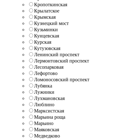
Кропоткинская
Крылатское
Крымская
Кузнецкий мост
Кузьминки
Кунцевская
Курская
Кутузовская
Ленинский проспект
Лермонтовский проспект
Лесопарковая
Лефортово
Ломоносовский проспект
Лубянка
Лужники
Лухмановская
Люблино
Марксистская
Марьина роща
Марьино
Маяковская
Медведково