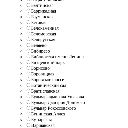
Балтийская
Баррикадная
Бауманская
Беговая
Белокаменная
Беломорская
Белорусская
Беляево
Бибирево
Библиотека имени Ленина
Битцевский парк
Борисово
Боровицкая
Боровское шоссе
Ботанический сад
Братиславская
Бульвар адмирала Ушакова
Бульвар Дмитрия Донского
Бульвар Рокоссовского
Бунинская Аллея
Бутырская
Варшавская