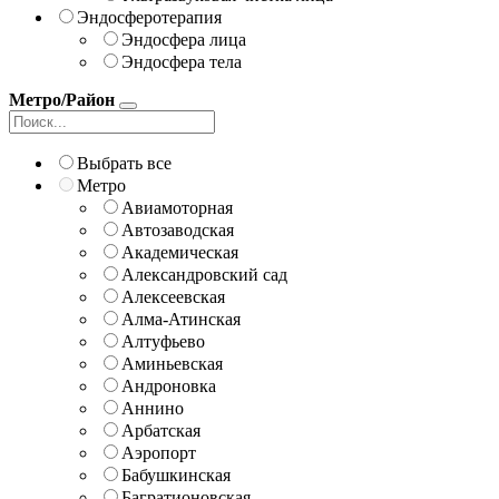
Эндосферотерапия
Эндосфера лица
Эндосфера тела
Метро/Район
Выбрать все
Метро
Авиамоторная
Автозаводская
Академическая
Александровский сад
Алексеевская
Алма-Атинская
Алтуфьево
Аминьевская
Андроновка
Аннино
Арбатская
Аэропорт
Бабушкинская
Багратионовская