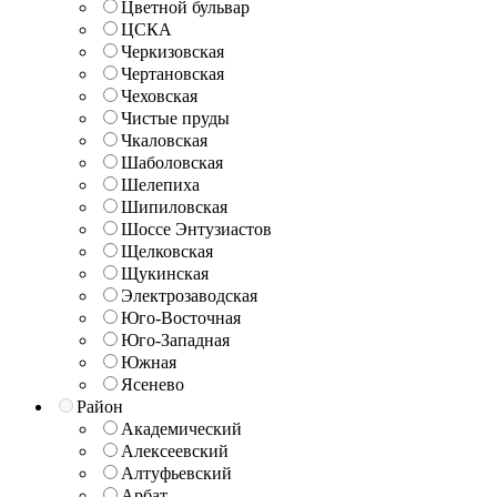
Цветной бульвар
ЦСКА
Черкизовская
Чертановская
Чеховская
Чистые пруды
Чкаловская
Шаболовская
Шелепиха
Шипиловская
Шоссе Энтузиастов
Щелковская
Щукинская
Электрозаводская
Юго-Восточная
Юго-Западная
Южная
Ясенево
Район
Академический
Алексеевский
Алтуфьевский
Арбат