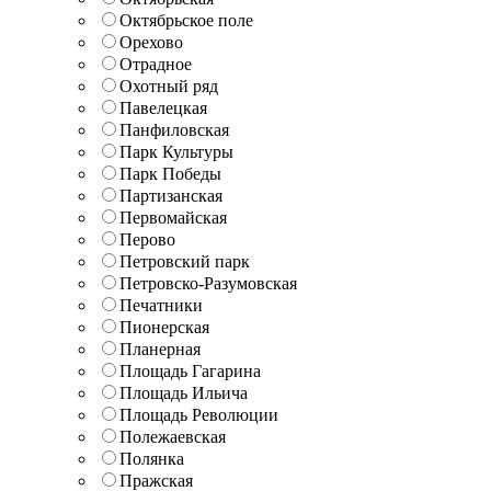
Октябрьское поле
Орехово
Отрадное
Охотный ряд
Павелецкая
Панфиловская
Парк Культуры
Парк Победы
Партизанская
Первомайская
Перово
Петровский парк
Петровско-Разумовская
Печатники
Пионерская
Планерная
Площадь Гагарина
Площадь Ильича
Площадь Революции
Полежаевская
Полянка
Пражская