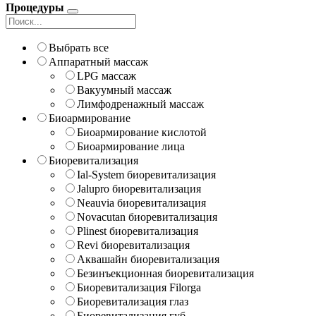
Процедуры
Выбрать все
Аппаратный массаж
LPG массаж
Вакуумный массаж
Лимфодренажный массаж
Биоармирование
Биоармирование кислотой
Биоармирование лица
Биоревитализация
Ial-System биоревитализация
Jalupro биоревитализация
Neauvia биоревитализация
Novacutan биоревитализация
Plinest биоревитализация
Revi биоревитализация
Аквашайн биоревитализация
Безинъекционная биоревитализация
Биоревитализация Filorga
Биоревитализация глаз
Биоревитализация губ