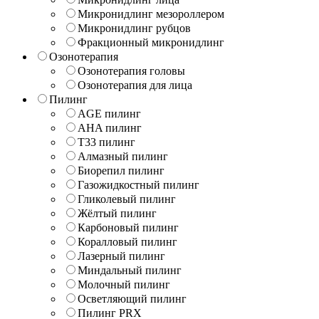
Микронидлинг мезороллером
Микронидлинг рубцов
Фракционный микронидлинг
Озонотерапия
Озонотерапия головы
Озонотерапия для лица
Пилинг
AGE пилинг
AHA пилинг
T33 пилинг
Алмазный пилинг
Биорепил пилинг
Газожидкостный пилинг
Гликолевый пилинг
Жёлтый пилинг
Карбоновый пилинг
Коралловый пилинг
Лазерный пилинг
Миндальный пилинг
Молочный пилинг
Осветляющий пилинг
Пилинг PRX