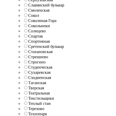
Славянский бульвар
Смоленская
Сокол
Соколиная Гора
Сокольники
Солнцево
Спартак
Спортивная
Сретенский бульвар
Стахановская
Стрешнево
Строгино
Студенческая
Сухаревская
Сходненская
Таганская
Тверская
Театральная
Текстильщики
Теплый стан
Терехово
Технопарк