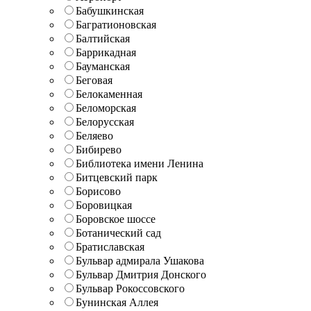
Бабушкинская
Багратионовская
Балтийская
Баррикадная
Бауманская
Беговая
Белокаменная
Беломорская
Белорусская
Беляево
Бибирево
Библиотека имени Ленина
Битцевский парк
Борисово
Боровицкая
Боровское шоссе
Ботанический сад
Братиславская
Бульвар адмирала Ушакова
Бульвар Дмитрия Донского
Бульвар Рокоссовского
Бунинская Аллея