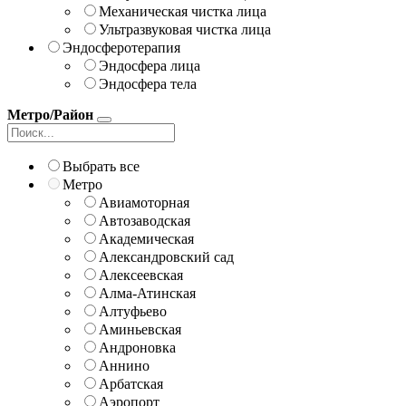
Механическая чистка лица
Ультразвуковая чистка лица
Эндосферотерапия
Эндосфера лица
Эндосфера тела
Метро/Район
Выбрать все
Метро
Авиамоторная
Автозаводская
Академическая
Александровский сад
Алексеевская
Алма-Атинская
Алтуфьево
Аминьевская
Андроновка
Аннино
Арбатская
Аэропорт