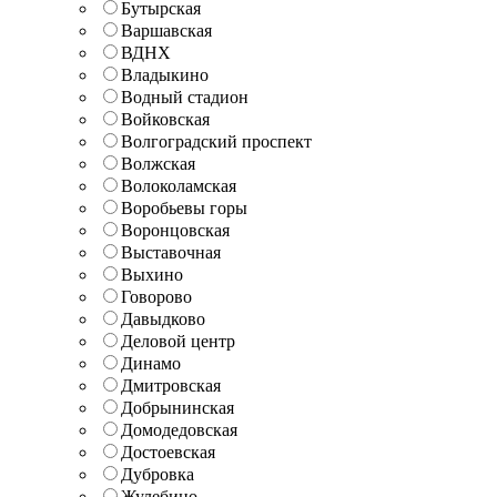
Бутырская
Варшавская
ВДНХ
Владыкино
Водный стадион
Войковская
Волгоградский проспект
Волжская
Волоколамская
Воробьевы горы
Воронцовская
Выставочная
Выхино
Говорово
Давыдково
Деловой центр
Динамо
Дмитровская
Добрынинская
Домодедовская
Достоевская
Дубровка
Жулебино