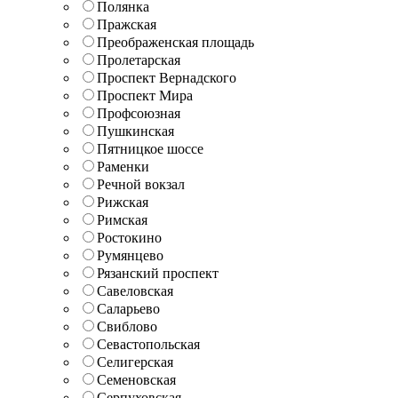
Полянка
Пражская
Преображенская площадь
Пролетарская
Проспект Вернадского
Проспект Мира
Профсоюзная
Пушкинская
Пятницкое шоссе
Раменки
Речной вокзал
Рижская
Римская
Ростокино
Румянцево
Рязанский проспект
Савеловская
Саларьево
Свиблово
Севастопольская
Селигерская
Семеновская
Серпуховская