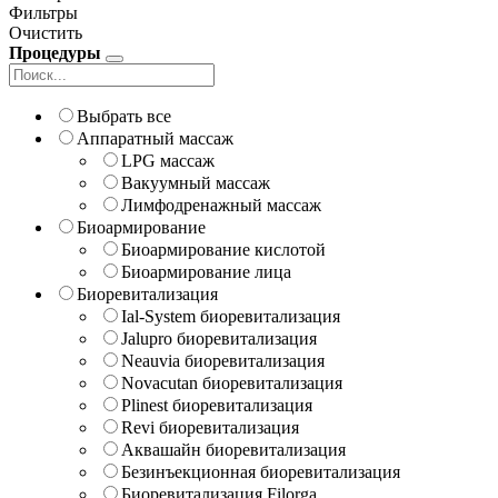
Фильтры
Очистить
Процедуры
Выбрать все
Аппаратный массаж
LPG массаж
Вакуумный массаж
Лимфодренажный массаж
Биоармирование
Биоармирование кислотой
Биоармирование лица
Биоревитализация
Ial-System биоревитализация
Jalupro биоревитализация
Neauvia биоревитализация
Novacutan биоревитализация
Plinest биоревитализация
Revi биоревитализация
Аквашайн биоревитализация
Безинъекционная биоревитализация
Биоревитализация Filorga