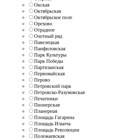
Окская
Октябрьская
Октябрьское поле
Орехово
Отрадное
Охотный ряд
Павелецкая
Панфиловская
Парк Культуры
Парк Победы
Партизанская
Первомайская
Перово
Петровский парк
Петровско-Разумовская
Печатники
Пионерская
Планерная
Площадь Гагарина
Площадь Ильича
Площадь Революции
Полежаевская