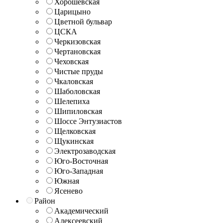
Хорошёвская
Царицыно
Цветной бульвар
ЦСКА
Черкизовская
Чертановская
Чеховская
Чистые пруды
Чкаловская
Шаболовская
Шелепиха
Шипиловская
Шоссе Энтузиастов
Щелковская
Щукинская
Электрозаводская
Юго-Восточная
Юго-Западная
Южная
Ясенево
Район
Академический
Алексеевский