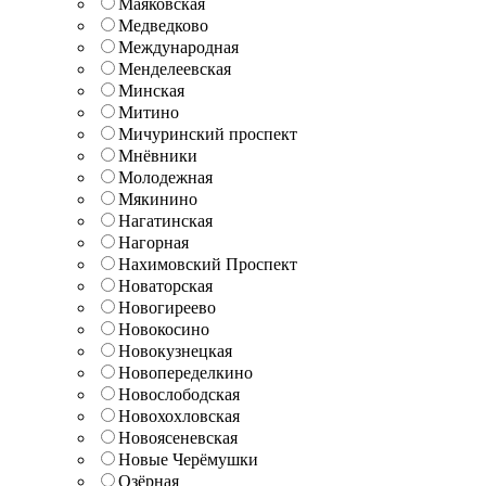
Маяковская
Медведково
Международная
Менделеевская
Минская
Митино
Мичуринский проспект
Мнёвники
Молодежная
Мякинино
Нагатинская
Нагорная
Нахимовский Проспект
Новаторская
Новогиреево
Новокосино
Новокузнецкая
Новопеределкино
Новослободская
Новохохловская
Новоясеневская
Новые Черёмушки
Озёрная