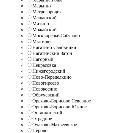
Марьино
Метрогородок
Мещанский
Митино
Можайский
Москворечье-Сабурово
Мытищи
Нагатино-Садовники
Нагатинский Затон
Нагорный
Некрасовка
Нижегородский
Ново-Переделкино
Новогиреево
Новокосино
Обручевский
Орехово-Борисово Северное
Орехово-Борисово Южное
Останкинский
Отрадное
Очаково-Матвеевское
Перово