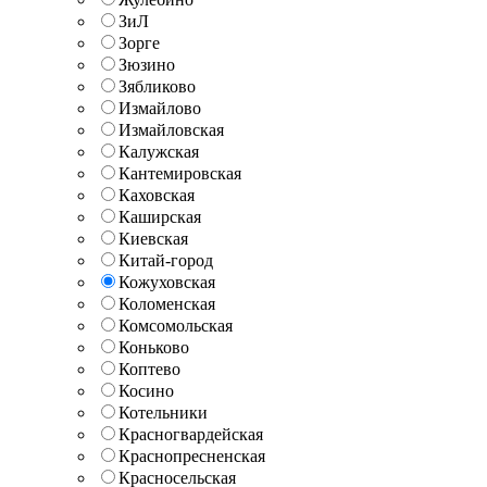
ЗиЛ
Зорге
Зюзино
Зябликово
Измайлово
Измайловская
Калужская
Кантемировская
Каховская
Каширская
Киевская
Китай-город
Кожуховская
Коломенская
Комсомольская
Коньково
Коптево
Косино
Котельники
Красногвардейская
Краснопресненская
Красносельская