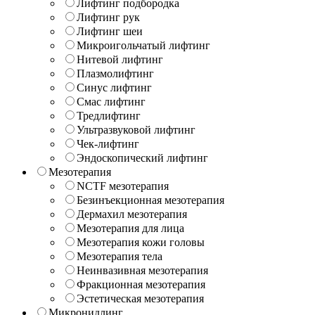
Лифтинг подбородка
Лифтинг рук
Лифтинг шеи
Микроигольчатый лифтинг
Нитевой лифтинг
Плазмолифтинг
Синус лифтинг
Смас лифтинг
Тредлифтинг
Ультразвуковой лифтинг
Чек-лифтинг
Эндоскопический лифтинг
Мезотерапия
NCTF мезотерапия
Безинъекционная мезотерапия
Дермахил мезотерапия
Мезотерапия для лица
Мезотерапия кожи головы
Мезотерапия тела
Неинвазивная мезотерапия
Фракционная мезотерапия
Эстетическая мезотерапия
Микронидлинг