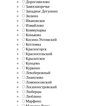
Дорогомилово
Замоскворечье
Западное Дегунино
Зюзино
Ивановское
Измайлово
Коммунарка
Коньково
Косино-Ухтомский
Котловка
Красногорск
Красносельский
Крылатское
Кунцево
Куркино
Левобережный
Лианозово
Ломоносовский
Лосиноостровский
Люберцы
Люблино
Марфино
Марьина Роща