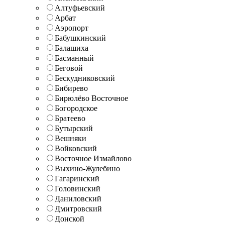
Алтуфьевский
Арбат
Аэропорт
Бабушкинский
Балашиха
Басманный
Беговой
Бескудниковский
Бибирево
Бирюлёво Восточное
Богородское
Братеево
Бутырский
Вешняки
Войковский
Восточное Измайлово
Выхино-Жулебино
Гагаринский
Головинский
Даниловский
Дмитровский
Донской