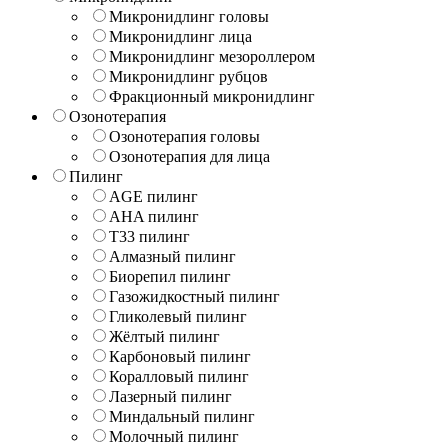
Микронидлинг головы
Микронидлинг лица
Микронидлинг мезороллером
Микронидлинг рубцов
Фракционный микронидлинг
Озонотерапия
Озонотерапия головы
Озонотерапия для лица
Пилинг
AGE пилинг
AHA пилинг
T33 пилинг
Алмазный пилинг
Биорепил пилинг
Газожидкостный пилинг
Гликолевый пилинг
Жёлтый пилинг
Карбоновый пилинг
Коралловый пилинг
Лазерный пилинг
Миндальный пилинг
Молочный пилинг