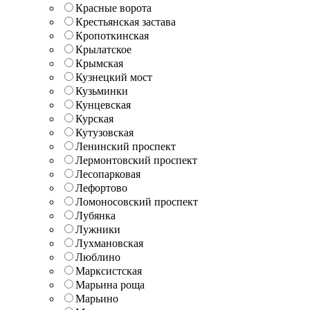
Красные ворота
Крестьянская застава
Кропоткинская
Крылатское
Крымская
Кузнецкий мост
Кузьминки
Кунцевская
Курская
Кутузовская
Ленинский проспект
Лермонтовский проспект
Лесопарковая
Лефортово
Ломоносовский проспект
Лубянка
Лужники
Лухмановская
Люблино
Марксистская
Марьина роща
Марьино