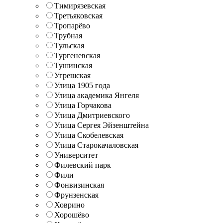
Тимирязевская
Третьяковская
Тропарёво
Трубная
Тульская
Тургеневская
Тушинская
Угрешская
Улица 1905 года
Улица академика Янгеля
Улица Горчакова
Улица Дмитриевского
Улица Сергея Эйзенштейна
Улица Скобелевская
Улица Старокачаловская
Университет
Филевский парк
Фили
Фонвизинская
Фрунзенская
Ховрино
Хорошёво