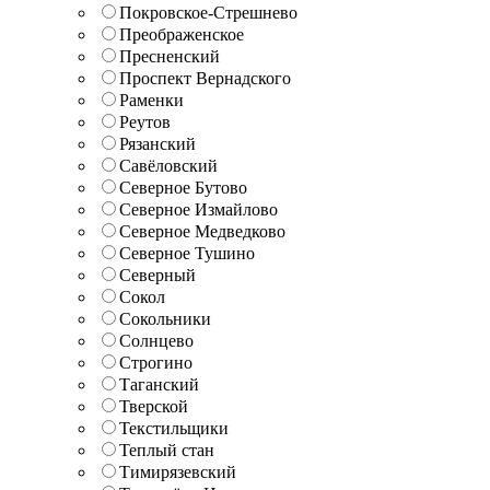
Покровское-Стрешнево
Преображенское
Пресненский
Проспект Вернадского
Раменки
Реутов
Рязанский
Савёловский
Северное Бутово
Северное Измайлово
Северное Медведково
Северное Тушино
Северный
Сокол
Сокольники
Солнцево
Строгино
Таганский
Тверской
Текстильщики
Теплый стан
Тимирязевский