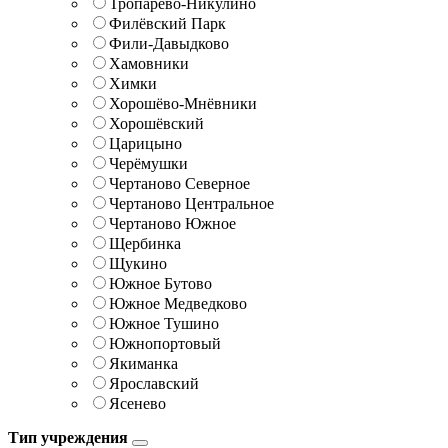
Тропарёво-Никулино
Филёвский Парк
Фили-Давыдково
Хамовники
Химки
Хорошёво-Мнёвники
Хорошёвский
Царицыно
Черёмушки
Чертаново Северное
Чертаново Центральное
Чертаново Южное
Щербинка
Щукино
Южное Бутово
Южное Медведково
Южное Тушино
Южнопортовый
Якиманка
Ярославский
Ясенево
Тип учреждения