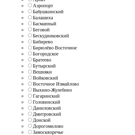
Аэропорт
Бабушкинский
Балашиха
Басманный
Беговой
Бескудниковский
Бибирево
Бирюлёво Восточное
Богородское
Братеево
Бутырский
Вешняки
Войковский
Восточное Измайлово
Выхино-Жулебино
Гагаринский
Головинский
Даниловский
Дмитровский
Донской
Дорогомилово
Замоскворечье