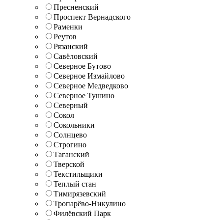
Пресненский
Проспект Вернадского
Раменки
Реутов
Рязанский
Савёловский
Северное Бутово
Северное Измайлово
Северное Медведково
Северное Тушино
Северный
Сокол
Сокольники
Солнцево
Строгино
Таганский
Тверской
Текстильщики
Теплый стан
Тимирязевский
Тропарёво-Никулино
Филёвский Парк