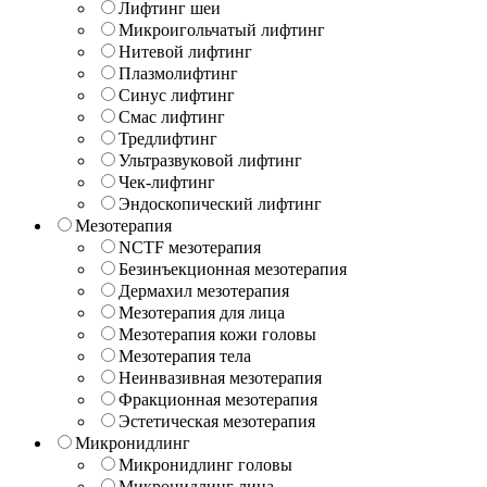
Лифтинг шеи
Микроигольчатый лифтинг
Нитевой лифтинг
Плазмолифтинг
Синус лифтинг
Смас лифтинг
Тредлифтинг
Ультразвуковой лифтинг
Чек-лифтинг
Эндоскопический лифтинг
Мезотерапия
NCTF мезотерапия
Безинъекционная мезотерапия
Дермахил мезотерапия
Мезотерапия для лица
Мезотерапия кожи головы
Мезотерапия тела
Неинвазивная мезотерапия
Фракционная мезотерапия
Эстетическая мезотерапия
Микронидлинг
Микронидлинг головы
Микронидлинг лица