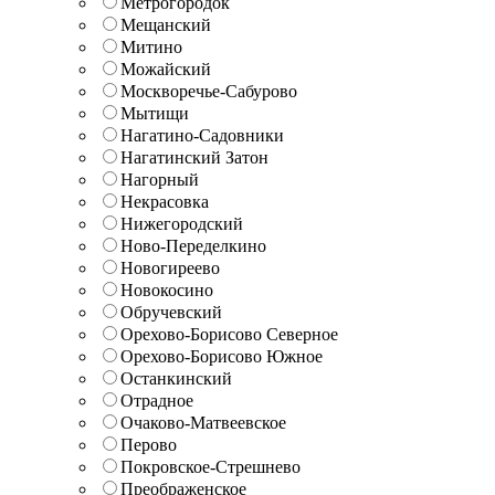
Метрогородок
Мещанский
Митино
Можайский
Москворечье-Сабурово
Мытищи
Нагатино-Садовники
Нагатинский Затон
Нагорный
Некрасовка
Нижегородский
Ново-Переделкино
Новогиреево
Новокосино
Обручевский
Орехово-Борисово Северное
Орехово-Борисово Южное
Останкинский
Отрадное
Очаково-Матвеевское
Перово
Покровское-Стрешнево
Преображенское