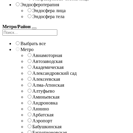
Эндосферотерапия
Эндосфера лица
Эндосфера тела
Метро/Район
Выбрать все
Метро
Авиамоторная
Автозаводская
Академическая
Александровский сад
Алексеевская
Алма-Атинская
Алтуфьево
Аминьевская
Андроновка
Аннино
Арбатская
Аэропорт
Бабушкинская
Багратионовская