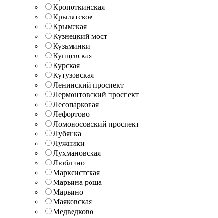
Кропоткинская
Крылатское
Крымская
Кузнецкий мост
Кузьминки
Кунцевская
Курская
Кутузовская
Ленинский проспект
Лермонтовский проспект
Лесопарковая
Лефортово
Ломоносовский проспект
Лубянка
Лужники
Лухмановская
Люблино
Марксистская
Марьина роща
Марьино
Маяковская
Медведково