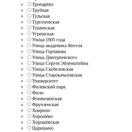
Тропарёво
Трубная
Тульская
Тургеневская
Тушинская
Угрешская
Улица 1905 года
Улица академика Янгеля
Улица Горчакова
Улица Дмитриевского
Улица Сергея Эйзенштейна
Улица Скобелевская
Улица Старокачаловская
Университет
Филевский парк
Фили
Фонвизинская
Фрунзенская
Ховрино
Хорошёво
Хорошёвская
Царицыно