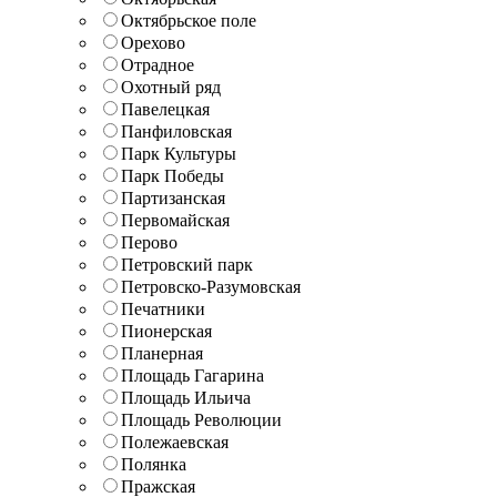
Октябрьское поле
Орехово
Отрадное
Охотный ряд
Павелецкая
Панфиловская
Парк Культуры
Парк Победы
Партизанская
Первомайская
Перово
Петровский парк
Петровско-Разумовская
Печатники
Пионерская
Планерная
Площадь Гагарина
Площадь Ильича
Площадь Революции
Полежаевская
Полянка
Пражская