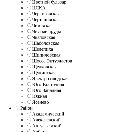
Цветной бульвар
ЦСКА
Черкизовская
Чертановская
Чеховская
Чистые пруды
Чкаловская
Шаболовская
Шелепиха
Шипиловская
Шоссе Энтузиастов
Щелковская
Щукинская
Электрозаводская
Юго-Восточная
Юго-Западная
Южная
Ясенево
Район
Академический
Алексеевский
Алтуфьевский
Арбат