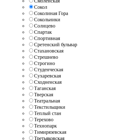
Смоленская
Сокол
Соколиная Гора
Сокольники
Солнцево
Спартак
Спортивная
Сретенский бульвар
Стахановская
Стрешнево
Строгино
Студенческая
Сухаревская
Сходненская
Таганская
Тверская
Театральная
Текстильщики
Теплый стан
Терехово
Технопарк
Тимирязевская
Третьяковская