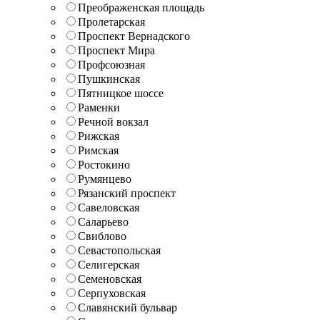
Преображенская площадь
Пролетарская
Проспект Вернадского
Проспект Мира
Профсоюзная
Пушкинская
Пятницкое шоссе
Раменки
Речной вокзал
Рижская
Римская
Ростокино
Румянцево
Рязанский проспект
Савеловская
Саларьево
Свиблово
Севастопольская
Селигерская
Семеновская
Серпуховская
Славянский бульвар