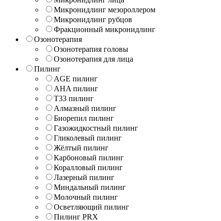
Микронидлинг мезороллером
Микронидлинг рубцов
Фракционный микронидлинг
Озонотерапия
Озонотерапия головы
Озонотерапия для лица
Пилинг
AGE пилинг
AHA пилинг
T33 пилинг
Алмазный пилинг
Биорепил пилинг
Газожидкостный пилинг
Гликолевый пилинг
Жёлтый пилинг
Карбоновый пилинг
Коралловый пилинг
Лазерный пилинг
Миндальный пилинг
Молочный пилинг
Осветляющий пилинг
Пилинг PRX