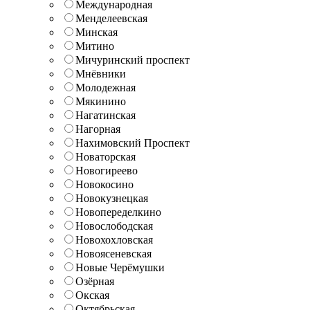
Международная
Менделеевская
Минская
Митино
Мичуринский проспект
Мнёвники
Молодежная
Мякинино
Нагатинская
Нагорная
Нахимовский Проспект
Новаторская
Новогиреево
Новокосино
Новокузнецкая
Новопеределкино
Новослободская
Новохохловская
Новоясеневская
Новые Черёмушки
Озёрная
Окская
Октябрьская