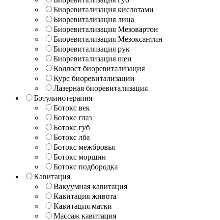
Биоревитализация кислотами
Биоревитализация лица
Биоревитализация Мезовартон
Биоревитализация Мезоксантин
Биоревитализация рук
Биоревитализация шеи
Коллост биоревитализация
Курс биоревитализации
Лазерная биоревитализация
Ботулинотерапия
Ботокс век
Ботокс глаз
Ботокс губ
Ботокс лба
Ботокс межбровья
Ботокс морщин
Ботокс подбородка
Кавитация
Вакуумная кавитация
Кавитация живота
Кавитация матки
Массаж кавитация