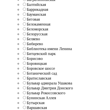
Балтийская
Баррикадная
Бауманская
Беговая
Белокаменная
Беломорская
Белорусская
Беляево
Бибирево
Библиотека имени Ленина
Битцевский парк
Борисово
Боровицкая
Боровское шоссе
Ботанический сад
Братиславская
Бульвар адмирала Ушакова
Бульвар Дмитрия Донского
Бульвар Рокоссовского
Бунинская Аллея
Бутырская
Варшавская