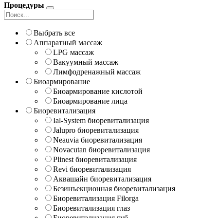
Процедуры
Выбрать все
Аппаратный массаж
LPG массаж
Вакуумный массаж
Лимфодренажный массаж
Биоармирование
Биоармирование кислотой
Биоармирование лица
Биоревитализация
Ial-System биоревитализация
Jalupro биоревитализация
Neauvia биоревитализация
Novacutan биоревитализация
Plinest биоревитализация
Revi биоревитализация
Аквашайн биоревитализация
Безинъекционная биоревитализация
Биоревитализация Filorga
Биоревитализация глаз
Биоревитализация губ