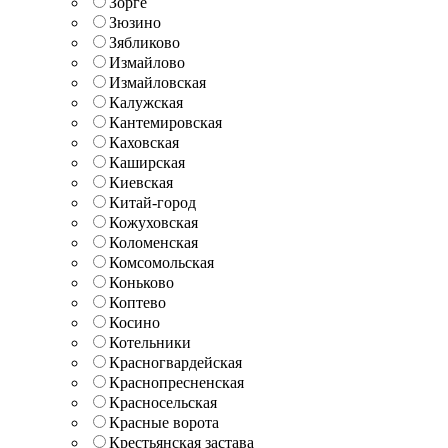
Зорге
Зюзино
Зябликово
Измайлово
Измайловская
Калужская
Кантемировская
Каховская
Каширская
Киевская
Китай-город
Кожуховская
Коломенская
Комсомольская
Коньково
Коптево
Косино
Котельники
Красногвардейская
Краснопресненская
Красносельская
Красные ворота
Крестьянская застава