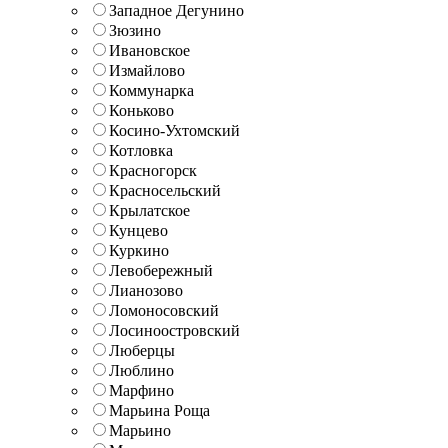
Западное Дегунино
Зюзино
Ивановское
Измайлово
Коммунарка
Коньково
Косино-Ухтомский
Котловка
Красногорск
Красносельский
Крылатское
Кунцево
Куркино
Левобережный
Лианозово
Ломоносовский
Лосиноостровский
Люберцы
Люблино
Марфино
Марьина Роща
Марьино