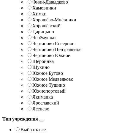
Фили-Давыдково
Хамовники
Химки
Хорошёво-Мнёвники
Хорошёвский
Царицыно
Черёмушки
Чертаново Северное
Чертаново Центральное
Чертаново Южное
Щербинка
Щукино
Южное Бутово
Южное Медведково
Южное Тушино
Южнопортовый
Якиманка
Ярославский
Ясенево
Тип учреждения
Выбрать все