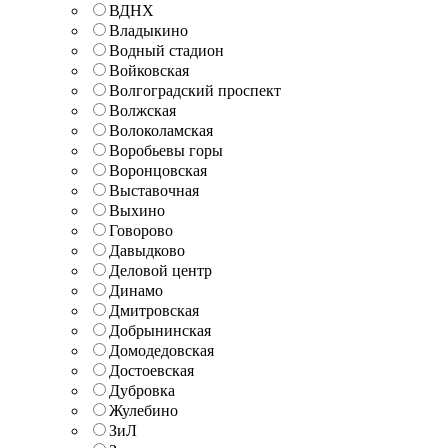
ВДНХ
Владыкино
Водный стадион
Войковская
Волгоградский проспект
Волжская
Волоколамская
Воробьевы горы
Воронцовская
Выставочная
Выхино
Говорово
Давыдково
Деловой центр
Динамо
Дмитровская
Добрынинская
Домодедовская
Достоевская
Дубровка
Жулебино
ЗиЛ