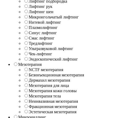
Лифтинг подбородка
Лифтинг рук
Лифтинг шеи
Микроигольчатый лифтинг
Нитевой лифтинг
Плазмолифтинг
Синус лифтинг
Смас лифтинг
Тредлифтинг
Ультразвуковой лифтинг
Чек-лифтинг
Эндоскопический лифтинг
Мезотерапия
NCTF мезотерапия
Безинъекционная мезотерапия
Дермахил мезотерапия
Мезотерапия для лица
Мезотерапия кожи головы
Мезотерапия тела
Неинвазивная мезотерапия
Фракционная мезотерапия
Эстетическая мезотерапия
Микронидлинг