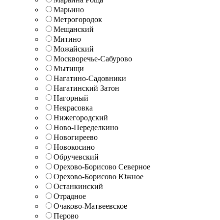
Марьино
Метрогородок
Мещанский
Митино
Можайский
Москворечье-Сабурово
Мытищи
Нагатино-Садовники
Нагатинский Затон
Нагорный
Некрасовка
Нижегородский
Ново-Переделкино
Новогиреево
Новокосино
Обручевский
Орехово-Борисово Северное
Орехово-Борисово Южное
Останкинский
Отрадное
Очаково-Матвеевское
Перово