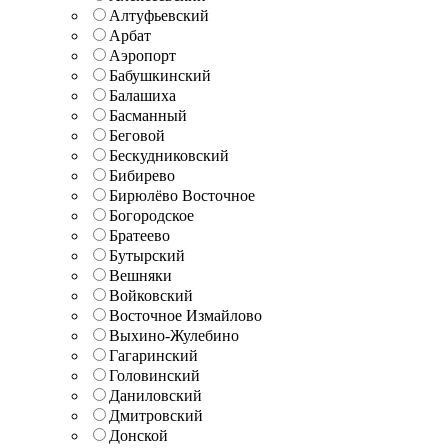
Алтуфьевский
Арбат
Аэропорт
Бабушкинский
Балашиха
Басманный
Беговой
Бескудниковский
Бибирево
Бирюлёво Восточное
Богородское
Братеево
Бутырский
Вешняки
Войковский
Восточное Измайлово
Выхино-Жулебино
Гагаринский
Головинский
Даниловский
Дмитровский
Донской