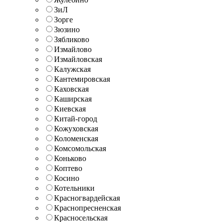
ЗиЛ
Зорге
Зюзино
Зябликово
Измайлово
Измайловская
Калужская
Кантемировская
Каховская
Каширская
Киевская
Китай-город
Кожуховская
Коломенская
Комсомольская
Коньково
Коптево
Косино
Котельники
Красногвардейская
Краснопресненская
Красносельская