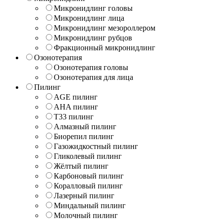
Микронидлинг головы
Микронидлинг лица
Микронидлинг мезороллером
Микронидлинг рубцов
Фракционный микронидлинг
Озонотерапия
Озонотерапия головы
Озонотерапия для лица
Пилинг
AGE пилинг
AHA пилинг
T33 пилинг
Алмазный пилинг
Биорепил пилинг
Газожидкостный пилинг
Гликолевый пилинг
Жёлтый пилинг
Карбоновый пилинг
Коралловый пилинг
Лазерный пилинг
Миндальный пилинг
Молочный пилинг