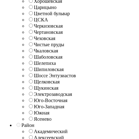
Хорошёвская
Царицыно
Цветной бульвар
ЦСКА
Черкизовская
Чертановская
Чеховская
Чистые пруды
Чкаловская
Шаболовская
Шелепиха
Шипиловская
Шоссе Энтузиастов
Щелковская
Щукинская
Электрозаводская
Юго-Восточная
Юго-Западная
Южная
Ясенево
Район
Академический
Алексеевский