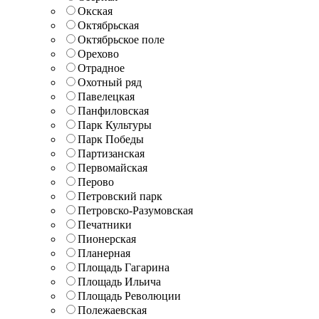
Окская
Октябрьская
Октябрьское поле
Орехово
Отрадное
Охотный ряд
Павелецкая
Панфиловская
Парк Культуры
Парк Победы
Партизанская
Первомайская
Перово
Петровский парк
Петровско-Разумовская
Печатники
Пионерская
Планерная
Площадь Гагарина
Площадь Ильича
Площадь Революции
Полежаевская