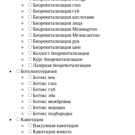
Биоревитализация глаз
Биоревитализация губ
Биоревитализация кислотами
Биоревитализация лица
Биоревитализация Мезовартон
Биоревитализация Мезоксантин
Биоревитализация рук
Биоревитализация шеи
Коллост биоревитализация
Курс биоревитализации
Лазерная биоревитализация
Ботулинотерапия
Ботокс век
Ботокс глаз
Ботокс губ
Ботокс лба
Ботокс межбровья
Ботокс морщин
Ботокс подбородка
Кавитация
Вакуумная кавитация
Кавитация живота