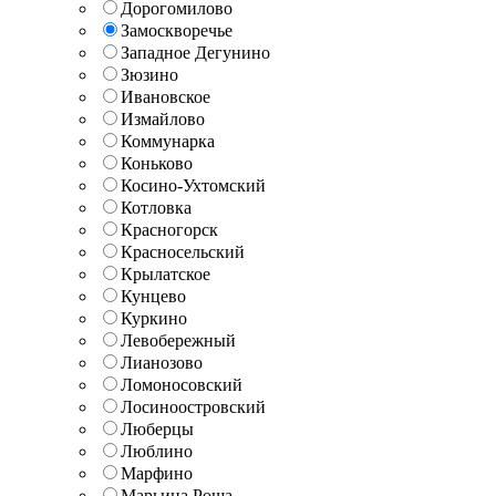
Дорогомилово
Замоскворечье
Западное Дегунино
Зюзино
Ивановское
Измайлово
Коммунарка
Коньково
Косино-Ухтомский
Котловка
Красногорск
Красносельский
Крылатское
Кунцево
Куркино
Левобережный
Лианозово
Ломоносовский
Лосиноостровский
Люберцы
Люблино
Марфино
Марьина Роща