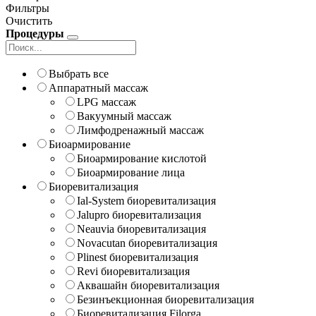
Фильтры
Очистить
Процедуры
Выбрать все
Аппаратный массаж
LPG массаж
Вакуумный массаж
Лимфодренажный массаж
Биоармирование
Биоармирование кислотой
Биоармирование лица
Биоревитализация
Ial-System биоревитализация
Jalupro биоревитализация
Neauvia биоревитализация
Novacutan биоревитализация
Plinest биоревитализация
Revi биоревитализация
Аквашайн биоревитализация
Безинъекционная биоревитализация
Биоревитализация Filorga