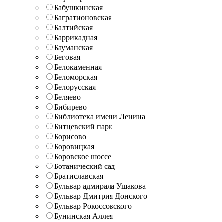
Бабушкинская
Багратионовская
Балтийская
Баррикадная
Бауманская
Беговая
Белокаменная
Беломорская
Белорусская
Беляево
Бибирево
Библиотека имени Ленина
Битцевский парк
Борисово
Боровицкая
Боровское шоссе
Ботанический сад
Братиславская
Бульвар адмирала Ушакова
Бульвар Дмитрия Донского
Бульвар Рокоссовского
Бунинская Аллея