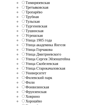
Тимирязевская
Третьяковская
Тропарёво
Трубная
Тульская
Тургеневская
Тушинская
Угрешская
Улица 1905 года
Улица академика Янгеля
Улица Горчакова
Улица Дмитриевского
Улица Сергея Эйзенштейна
Улица Скобелевская
Улица Старокачаловская
Университет
Филевский парк
Фили
Фонвизинская
Фрунзенская
Ховрино
Хорошёво