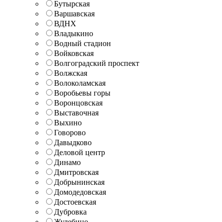
Бутырская
Варшавская
ВДНХ
Владыкино
Водный стадион
Войковская
Волгоградский проспект
Волжская
Волоколамская
Воробьевы горы
Воронцовская
Выставочная
Выхино
Говорово
Давыдково
Деловой центр
Динамо
Дмитровская
Добрынинская
Домодедовская
Достоевская
Дубровка
Жулебино