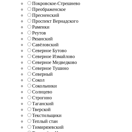
Покровское-Стрешнево
Преображенское
Пресненский
Проспект Вернадского
Раменки
Реутов
Рязанский
Савёловский
Северное Бутово
Северное Измайлово
Северное Медведково
Северное Тушино
Северный
Сокол
Сокольники
Солнцево
Строгино
Таганский
Тверской
Текстильщики
Теплый стан
Тимирязевский