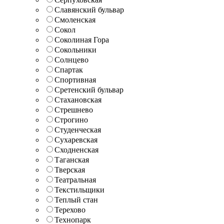
Славянский бульвар
Смоленская
Сокол
Соколиная Гора
Сокольники
Солнцево
Спартак
Спортивная
Сретенский бульвар
Стахановская
Стрешнево
Строгино
Студенческая
Сухаревская
Сходненская
Таганская
Тверская
Театральная
Текстильщики
Теплый стан
Терехово
Технопарк