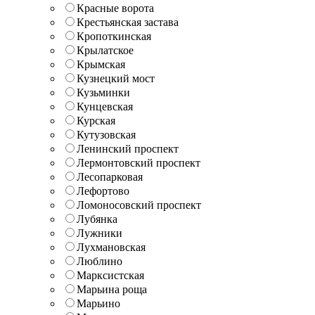
Красные ворота
Крестьянская застава
Кропоткинская
Крылатское
Крымская
Кузнецкий мост
Кузьминки
Кунцевская
Курская
Кутузовская
Ленинский проспект
Лермонтовский проспект
Лесопарковая
Лефортово
Ломоносовский проспект
Лубянка
Лужники
Лухмановская
Люблино
Марксистская
Марьина роща
Марьино