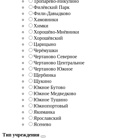
Тропарёво-Никулино
Филёвский Парк
Фили-Давыдково
Хамовники
Химки
Хорошёво-Мнёвники
Хорошёвский
Царицыно
Черёмушки
Чертаново Северное
Чертаново Центральное
Чертаново Южное
Щербинка
Щукино
Южное Бутово
Южное Медведково
Южное Тушино
Южнопортовый
Якиманка
Ярославский
Ясенево
Тип учреждения