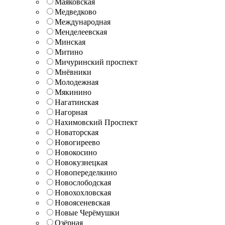
Маяковская
Медведково
Международная
Менделеевская
Минская
Митино
Мичуринский проспект
Мнёвники
Молодежная
Мякинино
Нагатинская
Нагорная
Нахимовский Проспект
Новаторская
Новогиреево
Новокосино
Новокузнецкая
Новопеределкино
Новослободская
Новохохловская
Новоясеневская
Новые Черёмушки
Озёрная