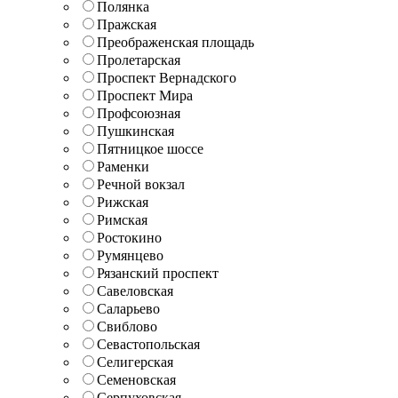
Полянка
Пражская
Преображенская площадь
Пролетарская
Проспект Вернадского
Проспект Мира
Профсоюзная
Пушкинская
Пятницкое шоссе
Раменки
Речной вокзал
Рижская
Римская
Ростокино
Румянцево
Рязанский проспект
Савеловская
Саларьево
Свиблово
Севастопольская
Селигерская
Семеновская
Серпуховская