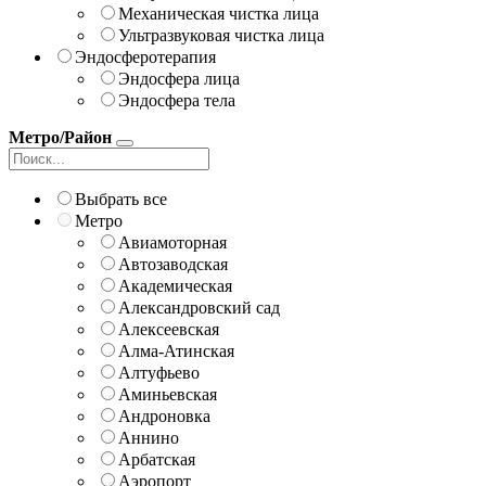
Механическая чистка лица
Ультразвуковая чистка лица
Эндосферотерапия
Эндосфера лица
Эндосфера тела
Метро/Район
Выбрать все
Метро
Авиамоторная
Автозаводская
Академическая
Александровский сад
Алексеевская
Алма-Атинская
Алтуфьево
Аминьевская
Андроновка
Аннино
Арбатская
Аэропорт