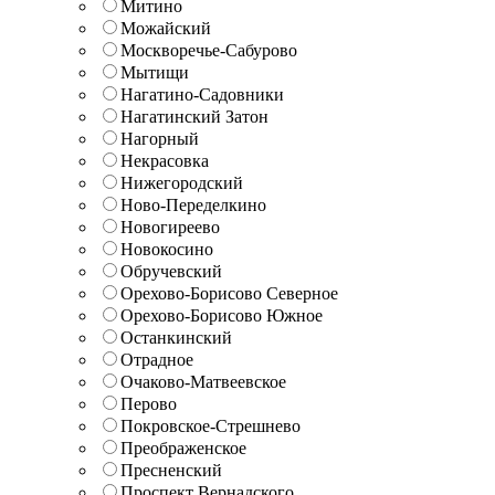
Митино
Можайский
Москворечье-Сабурово
Мытищи
Нагатино-Садовники
Нагатинский Затон
Нагорный
Некрасовка
Нижегородский
Ново-Переделкино
Новогиреево
Новокосино
Обручевский
Орехово-Борисово Северное
Орехово-Борисово Южное
Останкинский
Отрадное
Очаково-Матвеевское
Перово
Покровское-Стрешнево
Преображенское
Пресненский
Проспект Вернадского