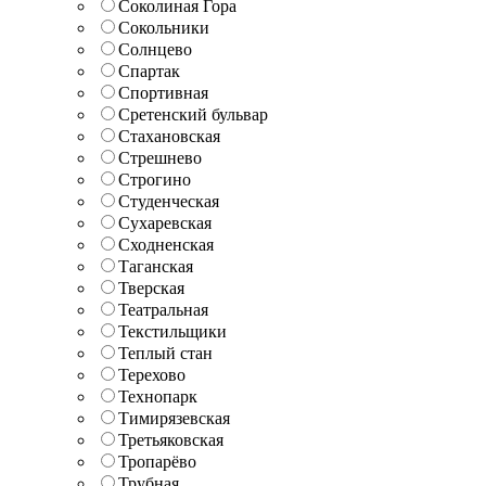
Соколиная Гора
Сокольники
Солнцево
Спартак
Спортивная
Сретенский бульвар
Стахановская
Стрешнево
Строгино
Студенческая
Сухаревская
Сходненская
Таганская
Тверская
Театральная
Текстильщики
Теплый стан
Терехово
Технопарк
Тимирязевская
Третьяковская
Тропарёво
Трубная