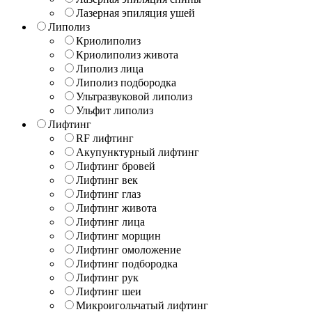
Лазерная эпиляция ушей
Липолиз
Криолиполиз
Криолиполиз живота
Липолиз лица
Липолиз подбородка
Ультразвуковой липолиз
Ульфит липолиз
Лифтинг
RF лифтинг
Акупунктурный лифтинг
Лифтинг бровей
Лифтинг век
Лифтинг глаз
Лифтинг живота
Лифтинг лица
Лифтинг морщин
Лифтинг омоложение
Лифтинг подбородка
Лифтинг рук
Лифтинг шеи
Микроигольчатый лифтинг