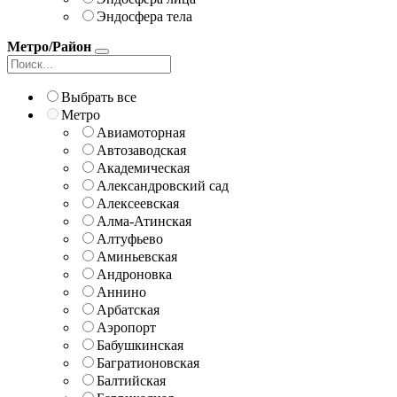
Эндосфера тела
Метро/Район
Выбрать все
Метро
Авиамоторная
Автозаводская
Академическая
Александровский сад
Алексеевская
Алма-Атинская
Алтуфьево
Аминьевская
Андроновка
Аннино
Арбатская
Аэропорт
Бабушкинская
Багратионовская
Балтийская