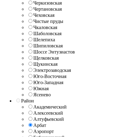
Черкизовская
Чертановская
Чеховская
Чистые пруды
Чкаловская
Шаболовская
Шелепиха
Шипиловская
Шоссе Энтузиастов
Щелковская
Щукинская
Электрозаводская
Юго-Восточная
Юго-Западная
Южная
Ясенево
Район
Академический
Алексеевский
Алтуфьевский
Арбат
Аэропорт