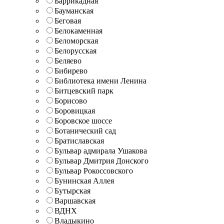
Баррикадная
Бауманская
Беговая
Белокаменная
Беломорская
Белорусская
Беляево
Бибирево
Библиотека имени Ленина
Битцевский парк
Борисово
Боровицкая
Боровское шоссе
Ботанический сад
Братиславская
Бульвар адмирала Ушакова
Бульвар Дмитрия Донского
Бульвар Рокоссовского
Бунинская Аллея
Бутырская
Варшавская
ВДНХ
Владыкино