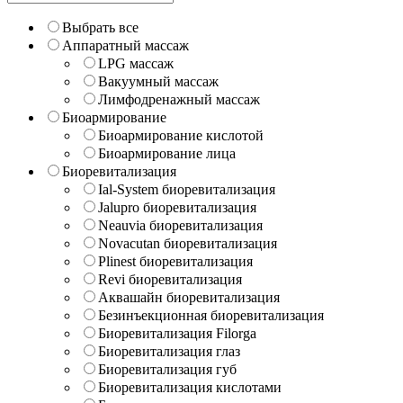
Выбрать все
Аппаратный массаж
LPG массаж
Вакуумный массаж
Лимфодренажный массаж
Биоармирование
Биоармирование кислотой
Биоармирование лица
Биоревитализация
Ial-System биоревитализация
Jalupro биоревитализация
Neauvia биоревитализация
Novacutan биоревитализация
Plinest биоревитализация
Revi биоревитализация
Аквашайн биоревитализация
Безинъекционная биоревитализация
Биоревитализация Filorga
Биоревитализация глаз
Биоревитализация губ
Биоревитализация кислотами