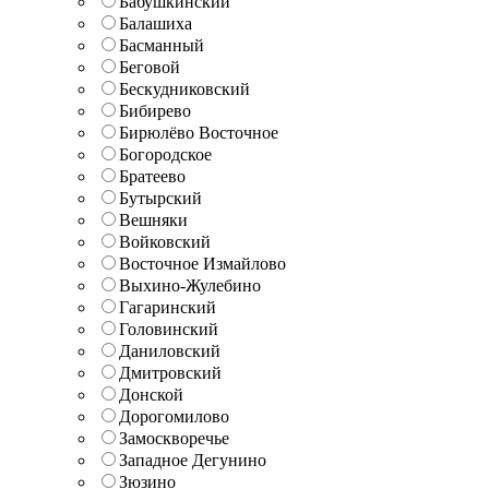
Бабушкинский
Балашиха
Басманный
Беговой
Бескудниковский
Бибирево
Бирюлёво Восточное
Богородское
Братеево
Бутырский
Вешняки
Войковский
Восточное Измайлово
Выхино-Жулебино
Гагаринский
Головинский
Даниловский
Дмитровский
Донской
Дорогомилово
Замоскворечье
Западное Дегунино
Зюзино