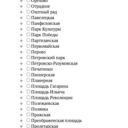
Орехово
Отрадное
Охотный ряд
Павелецкая
Панфиловская
Парк Культуры
Парк Победы
Партизанская
Первомайская
Перово
Петровский парк
Петровско-Разумовская
Печатники
Пионерская
Планерная
Площадь Гагарина
Площадь Ильича
Площадь Революции
Полежаевская
Полянка
Пражская
Преображенская площадь
Пролетарская