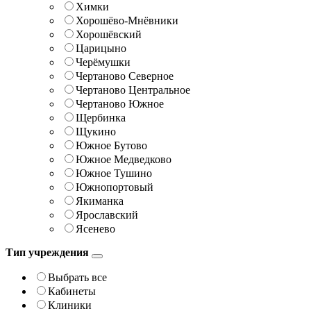
Химки
Хорошёво-Мнёвники
Хорошёвский
Царицыно
Черёмушки
Чертаново Северное
Чертаново Центральное
Чертаново Южное
Щербинка
Щукино
Южное Бутово
Южное Медведково
Южное Тушино
Южнопортовый
Якиманка
Ярославский
Ясенево
Тип учреждения
Выбрать все
Кабинеты
Клиники