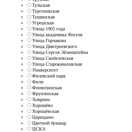
Тульская
Тургеневская
Тушинская
Угрешская
Улица 1905 года
Улица академика Янгеля
Улица Горчакова
Улица Дмитриевского
Улица Сергея Эйзенштейна
Улица Скобелевская
Улица Старокачаловская
Университет
Филевский парк
Фили
Фонвизинская
Фрунзенская
Ховрино
Хорошёво
Хорошёвская
Царицыно
Цветной бульвар
ЦСКА