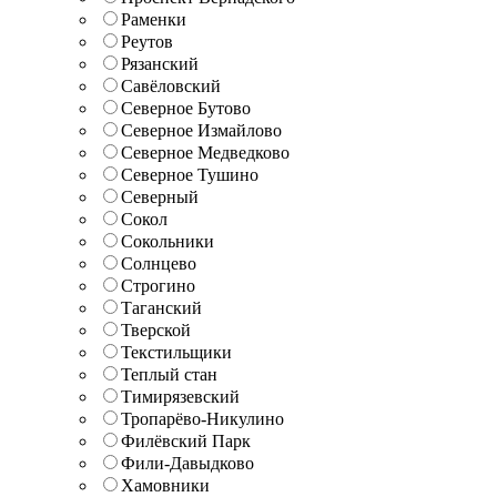
Раменки
Реутов
Рязанский
Савёловский
Северное Бутово
Северное Измайлово
Северное Медведково
Северное Тушино
Северный
Сокол
Сокольники
Солнцево
Строгино
Таганский
Тверской
Текстильщики
Теплый стан
Тимирязевский
Тропарёво-Никулино
Филёвский Парк
Фили-Давыдково
Хамовники