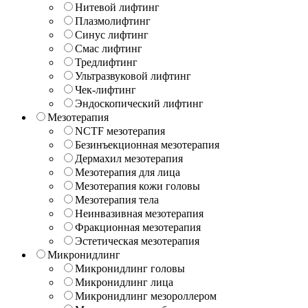
Нитевой лифтинг
Плазмолифтинг
Синус лифтинг
Смас лифтинг
Тредлифтинг
Ультразвуковой лифтинг
Чек-лифтинг
Эндоскопический лифтинг
Мезотерапия
NCTF мезотерапия
Безинъекционная мезотерапия
Дермахил мезотерапия
Мезотерапия для лица
Мезотерапия кожи головы
Мезотерапия тела
Неинвазивная мезотерапия
Фракционная мезотерапия
Эстетическая мезотерапия
Микронидлинг
Микронидлинг головы
Микронидлинг лица
Микронидлинг мезороллером