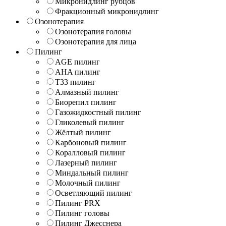
Микронидлинг рубцов
Фракционный микронидлинг
Озонотерапия
Озонотерапия головы
Озонотерапия для лица
Пилинг
AGE пилинг
AHA пилинг
T33 пилинг
Алмазный пилинг
Биорепил пилинг
Газожидкостный пилинг
Гликолевый пилинг
Жёлтый пилинг
Карбоновый пилинг
Коралловый пилинг
Лазерный пилинг
Миндальный пилинг
Молочный пилинг
Осветляющий пилинг
Пилинг PRX
Пилинг головы
Пилинг Джесснера