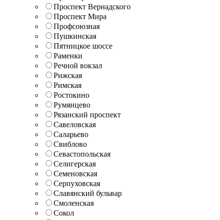
Проспект Вернадского
Проспект Мира
Профсоюзная
Пушкинская
Пятницкое шоссе
Раменки
Речной вокзал
Рижская
Римская
Ростокино
Румянцево
Рязанский проспект
Савеловская
Саларьево
Свиблово
Севастопольская
Селигерская
Семеновская
Серпуховская
Славянский бульвар
Смоленская
Сокол