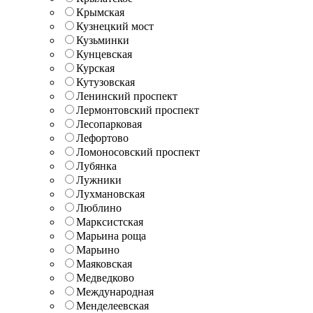
Крымская
Кузнецкий мост
Кузьминки
Кунцевская
Курская
Кутузовская
Ленинский проспект
Лермонтовский проспект
Лесопарковая
Лефортово
Ломоносовский проспект
Лубянка
Лужники
Лухмановская
Люблино
Марксистская
Марьина роща
Марьино
Маяковская
Медведково
Международная
Менделеевская