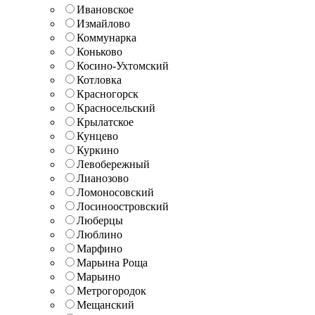
Ивановское
Измайлово
Коммунарка
Коньково
Косино-Ухтомский
Котловка
Красногорск
Красносельский
Крылатское
Кунцево
Куркино
Левобережный
Лианозово
Ломоносовский
Лосиноостровский
Люберцы
Люблино
Марфино
Марьина Роща
Марьино
Метрогородок
Мещанский