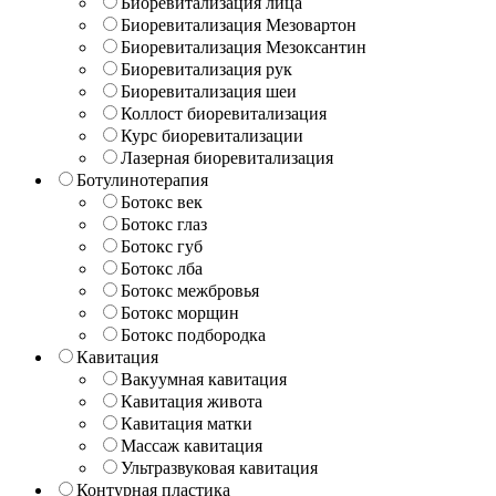
Биоревитализация лица
Биоревитализация Мезовартон
Биоревитализация Мезоксантин
Биоревитализация рук
Биоревитализация шеи
Коллост биоревитализация
Курс биоревитализации
Лазерная биоревитализация
Ботулинотерапия
Ботокс век
Ботокс глаз
Ботокс губ
Ботокс лба
Ботокс межбровья
Ботокс морщин
Ботокс подбородка
Кавитация
Вакуумная кавитация
Кавитация живота
Кавитация матки
Массаж кавитация
Ультразвуковая кавитация
Контурная пластика