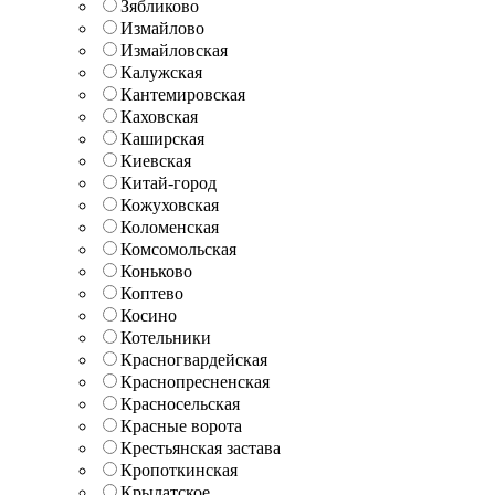
Зябликово
Измайлово
Измайловская
Калужская
Кантемировская
Каховская
Каширская
Киевская
Китай-город
Кожуховская
Коломенская
Комсомольская
Коньково
Коптево
Косино
Котельники
Красногвардейская
Краснопресненская
Красносельская
Красные ворота
Крестьянская застава
Кропоткинская
Крылатское