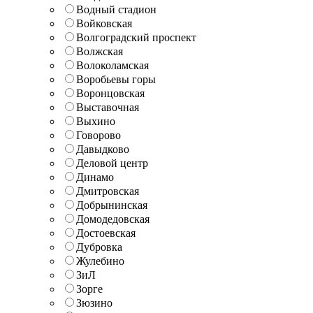
Водный стадион
Войковская
Волгоградский проспект
Волжская
Волоколамская
Воробьевы горы
Воронцовская
Выставочная
Выхино
Говорово
Давыдково
Деловой центр
Динамо
Дмитровская
Добрынинская
Домодедовская
Достоевская
Дубровка
Жулебино
ЗиЛ
Зорге
Зюзино