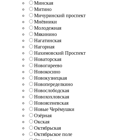
Минская
Митино
Мичуринский проспект
Мнёвники
Молодежная
Мякинино
Нагатинская
Нагорная
Нахимовский Проспект
Новаторская
Новогиреево
Новокосино
Новокузнецкая
Новопеределкино
Новослободская
Новохохловская
Новоясеневская
Новые Черёмушки
Озёрная
Окская
Октябрьская
Октябрьское поле