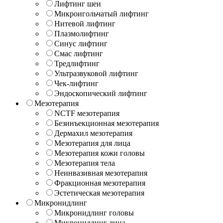
Лифтинг шеи
Микроигольчатый лифтинг
Нитевой лифтинг
Плазмолифтинг
Синус лифтинг
Смас лифтинг
Тредлифтинг
Ультразвуковой лифтинг
Чек-лифтинг
Эндоскопический лифтинг
Мезотерапия
NCTF мезотерапия
Безинъекционная мезотерапия
Дермахил мезотерапия
Мезотерапия для лица
Мезотерапия кожи головы
Мезотерапия тела
Неинвазивная мезотерапия
Фракционная мезотерапия
Эстетическая мезотерапия
Микронидлинг
Микронидлинг головы
Микронидлинг лица