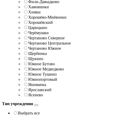
Фили-Давыдково
Хамовники
Химки
Хорошёво-Мнёвники
Хорошёвский
Царицыно
Черёмушки
Чертаново Северное
Чертаново Центральное
Чертаново Южное
Щербинка
Щукино
Южное Бутово
Южное Медведково
Южное Тушино
Южнопортовый
Якиманка
Ярославский
Ясенево
Тип учреждения
Выбрать все