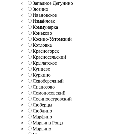
Западное Дегунино
Зюзино
Ивановское
Измайлово
Коммунарка
Коньково
Косино-Ухтомский
Котловка
Красногорск
Красносельский
Крылатское
Кунцево
Куркино
Левобережный
Лианозово
Ломоносовский
Лосиноостровский
Люберцы
Люблино
Марфино
Марьина Роща
Марьино