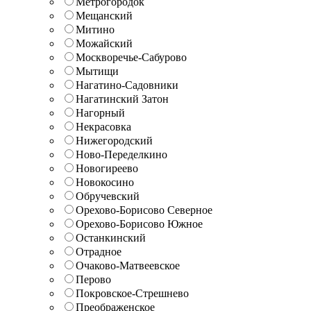
Метрогородок
Мещанский
Митино
Можайский
Москворечье-Сабурово
Мытищи
Нагатино-Садовники
Нагатинский Затон
Нагорный
Некрасовка
Нижегородский
Ново-Переделкино
Новогиреево
Новокосино
Обручевский
Орехово-Борисово Северное
Орехово-Борисово Южное
Останкинский
Отрадное
Очаково-Матвеевское
Перово
Покровское-Стрешнево
Преображенское