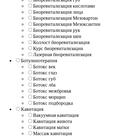
Биоревитализация кислотами
Биоревитализация лица
Биоревитализация Мезовартон
Биоревитализация Мезоксантин
Биоревитализация рук
Биоревитализация шеи
Коллост биоревитализация
Курс биоревитализации
Лазерная биоревитализация
Ботулинотерапия
Ботокс век
Ботокс глаз
Ботокс губ
Ботокс лба
Ботокс межбровья
Ботокс морщин
Ботокс подбородка
Кавитация
Вакуумная кавитация
Кавитация живота
Кавитация матки
Массаж кавитация