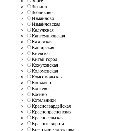
Зорге
Зюзино
Зябликово
Измайлово
Измайловская
Калужская
Кантемировская
Каховская
Каширская
Киевская
Китай-город
Кожуховская
Коломенская
Комсомольская
Коньково
Коптево
Косино
Котельники
Красногвардейская
Краснопресненская
Красносельская
Красные ворота
Крестьянская застава