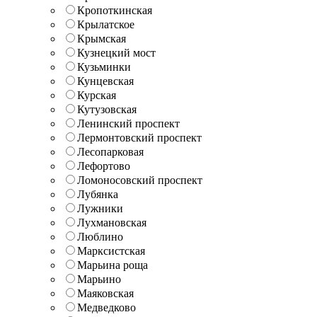
Кропоткинская
Крылатское
Крымская
Кузнецкий мост
Кузьминки
Кунцевская
Курская
Кутузовская
Ленинский проспект
Лермонтовский проспект
Лесопарковая
Лефортово
Ломоносовский проспект
Лубянка
Лужники
Лухмановская
Люблино
Марксистская
Марьина роща
Марьино
Маяковская
Медведково