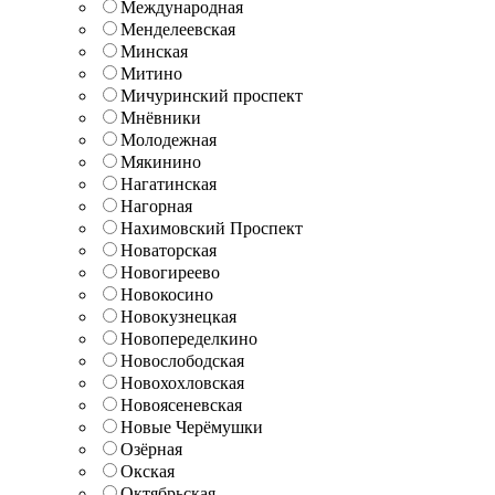
Международная
Менделеевская
Минская
Митино
Мичуринский проспект
Мнёвники
Молодежная
Мякинино
Нагатинская
Нагорная
Нахимовский Проспект
Новаторская
Новогиреево
Новокосино
Новокузнецкая
Новопеределкино
Новослободская
Новохохловская
Новоясеневская
Новые Черёмушки
Озёрная
Окская
Октябрьская