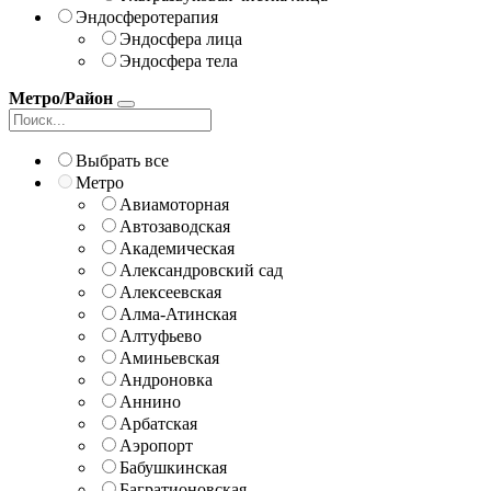
Эндосферотерапия
Эндосфера лица
Эндосфера тела
Метро/Район
Выбрать все
Метро
Авиамоторная
Автозаводская
Академическая
Александровский сад
Алексеевская
Алма-Атинская
Алтуфьево
Аминьевская
Андроновка
Аннино
Арбатская
Аэропорт
Бабушкинская
Багратионовская