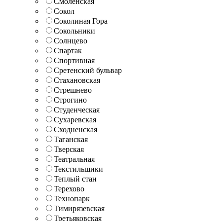
Смоленская
Сокол
Соколиная Гора
Сокольники
Солнцево
Спартак
Спортивная
Сретенский бульвар
Стахановская
Стрешнево
Строгино
Студенческая
Сухаревская
Сходненская
Таганская
Тверская
Театральная
Текстильщики
Теплый стан
Терехово
Технопарк
Тимирязевская
Третьяковская