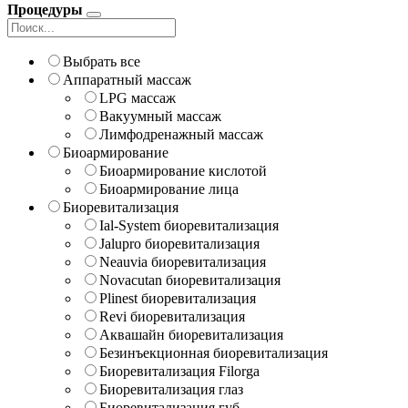
Процедуры
Выбрать все
Аппаратный массаж
LPG массаж
Вакуумный массаж
Лимфодренажный массаж
Биоармирование
Биоармирование кислотой
Биоармирование лица
Биоревитализация
Ial-System биоревитализация
Jalupro биоревитализация
Neauvia биоревитализация
Novacutan биоревитализация
Plinest биоревитализация
Revi биоревитализация
Аквашайн биоревитализация
Безинъекционная биоревитализация
Биоревитализация Filorga
Биоревитализация глаз
Биоревитализация губ