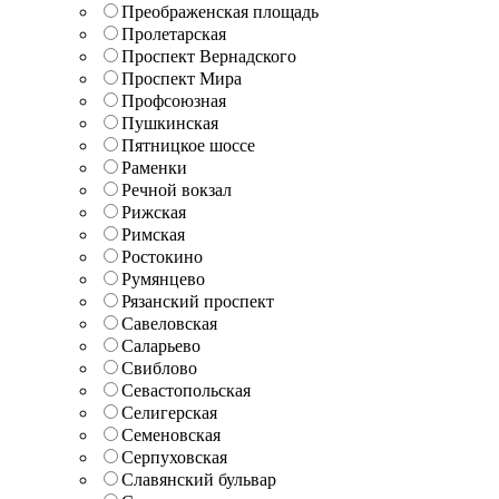
Преображенская площадь
Пролетарская
Проспект Вернадского
Проспект Мира
Профсоюзная
Пушкинская
Пятницкое шоссе
Раменки
Речной вокзал
Рижская
Римская
Ростокино
Румянцево
Рязанский проспект
Савеловская
Саларьево
Свиблово
Севастопольская
Селигерская
Семеновская
Серпуховская
Славянский бульвар