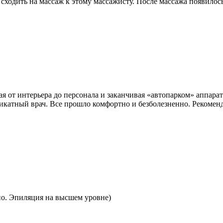
сходить на массаж к этому массажисту. После массажа появилось
 от интерьера до персонала и заканчивая «автопарком» аппарато
икатный врач. Все прошло комфортно и безболезненно. Рекомен
но. Эпиляция на высшем уровне)