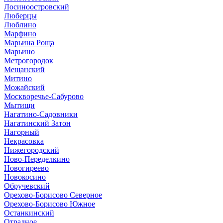
Лосиноостровский
Люберцы
Люблино
Марфино
Марьина Роща
Марьино
Метрогородок
Мещанский
Митино
Можайский
Москворечье-Сабурово
Мытищи
Нагатино-Садовники
Нагатинский Затон
Нагорный
Некрасовка
Нижегородский
Ново-Переделкино
Новогиреево
Новокосино
Обручевский
Орехово-Борисово Северное
Орехово-Борисово Южное
Останкинский
Отрадное