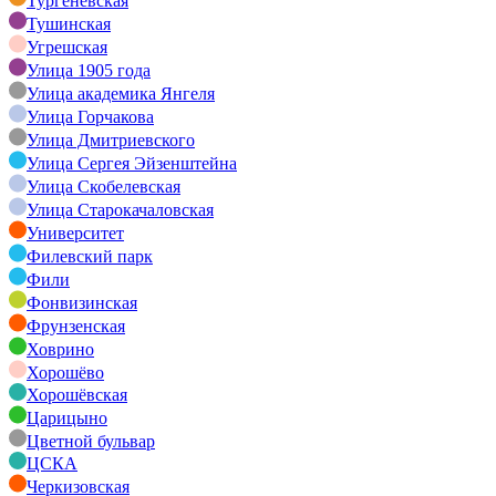
Тургеневская
Тушинская
Угрешская
Улица 1905 года
Улица академика Янгеля
Улица Горчакова
Улица Дмитриевского
Улица Сергея Эйзенштейна
Улица Скобелевская
Улица Старокачаловская
Университет
Филевский парк
Фили
Фонвизинская
Фрунзенская
Ховрино
Хорошёво
Хорошёвская
Царицыно
Цветной бульвар
ЦСКА
Черкизовская