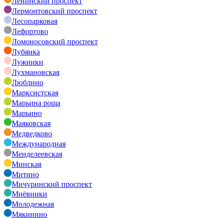
Ленинский проспект
Лермонтовский проспект
Лесопарковая
Лефортово
Ломоносовский проспект
Лубянка
Лужники
Лухмановская
Люблино
Марксистская
Марьина роща
Марьино
Маяковская
Медведково
Международная
Менделеевская
Минская
Митино
Мичуринский проспект
Мнёвники
Молодежная
Мякинино