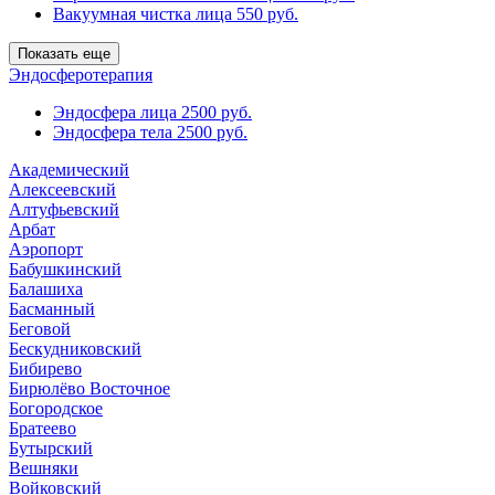
Вакуумная чистка лица
550 руб.
Показать еще
Эндосферотерапия
Эндосфера лица
2500 руб.
Эндосфера тела
2500 руб.
Академический
Алексеевский
Алтуфьевский
Арбат
Аэропорт
Бабушкинский
Балашиха
Басманный
Беговой
Бескудниковский
Бибирево
Бирюлёво Восточное
Богородское
Братеево
Бутырский
Вешняки
Войковский