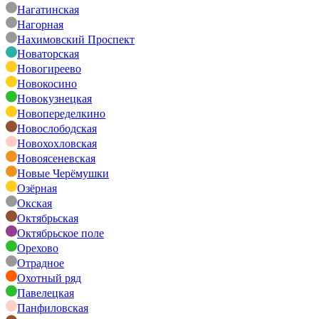
Нагатинская
Нагорная
Нахимовский Проспект
Новаторская
Новогиреево
Новокосино
Новокузнецкая
Новопеределкино
Новослободская
Новохохловская
Новоясеневская
Новые Черёмушки
Озёрная
Окская
Октябрьская
Октябрьское поле
Орехово
Отрадное
Охотный ряд
Павелецкая
Панфиловская