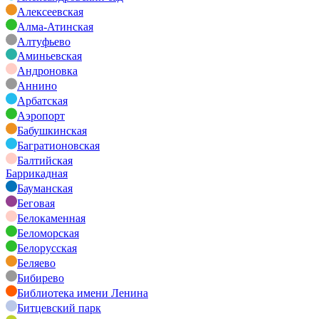
Алексеевская
Алма-Атинская
Алтуфьево
Аминьевская
Андроновка
Аннино
Арбатская
Аэропорт
Бабушкинская
Багратионовская
Балтийская
Баррикадная
Бауманская
Беговая
Белокаменная
Беломорская
Белорусская
Беляево
Бибирево
Библиотека имени Ленина
Битцевский парк