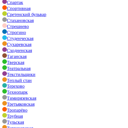
Спартак
Спортивная
Сретенский бульвар
Стахановская
Стрешнево
Строгино
Студенческая
Сухаревская
Сходненская
Таганская
Тверская
Театральная
Текстильщики
Теплый стан
Терехово
Технопарк
Тимирязевская
Третьяковская
Тропарёво
Трубная
Тульская