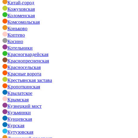
Китай-город
Кожуховская
Коломенская
Комсомольская
Коньково
Коптево
Косино
Котельники
Красногвардейская
Краснопресненская
Красносельская
Красные ворота
Крестьянская застава
Кропоткинская
Крылатское
Крымская
Кузнецкий мост
Кузьминки
Кунцевская
Курская
Кутузовская