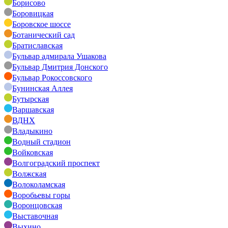
Борисово
Боровицкая
Боровское шоссе
Ботанический сад
Братиславская
Бульвар адмирала Ушакова
Бульвар Дмитрия Донского
Бульвар Рокоссовского
Бунинская Аллея
Бутырская
Варшавская
ВДНХ
Владыкино
Водный стадион
Войковская
Волгоградский проспект
Волжская
Волоколамская
Воробьевы горы
Воронцовская
Выставочная
Выхино