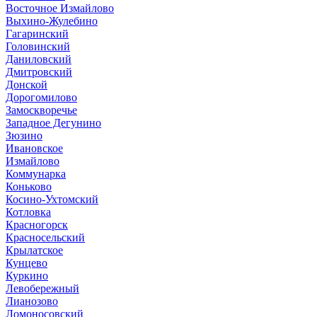
Восточное Измайлово
Выхино-Жулебино
Гагаринский
Головинский
Даниловский
Дмитровский
Донской
Дорогомилово
Замоскворечье
Западное Дегунино
Зюзино
Ивановское
Измайлово
Коммунарка
Коньково
Косино-Ухтомский
Котловка
Красногорск
Красносельский
Крылатское
Кунцево
Куркино
Левобережный
Лианозово
Ломоносовский