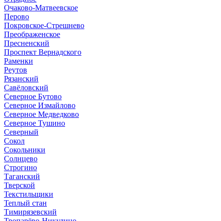
Очаково-Матвеевское
Перово
Покровское-Стрешнево
Преображенское
Пресненский
Проспект Вернадского
Раменки
Реутов
Рязанский
Савёловский
Северное Бутово
Северное Измайлово
Северное Медведково
Северное Тушино
Северный
Сокол
Сокольники
Солнцево
Строгино
Таганский
Тверской
Текстильщики
Теплый стан
Тимирязевский
Тропарёво-Никулино