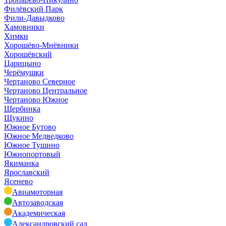
Филёвский Парк
Фили-Давыдково
Хамовники
Химки
Хорошёво-Мнёвники
Хорошёвский
Царицыно
Черёмушки
Чертаново Северное
Чертаново Центральное
Чертаново Южное
Щербинка
Щукино
Южное Бутово
Южное Медведково
Южное Тушино
Южнопортовый
Якиманка
Ярославский
Ясенево
Авиамоторная
Автозаводская
Академическая
Александровский сад