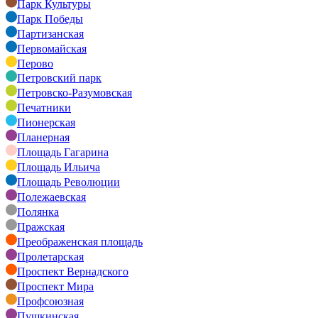
Парк Культуры
Парк Победы
Партизанская
Первомайская
Перово
Петровский парк
Петровско-Разумовская
Печатники
Пионерская
Планерная
Площадь Гагарина
Площадь Ильича
Площадь Революции
Полежаевская
Полянка
Пражская
Преображенская площадь
Пролетарская
Проспект Вернадского
Проспект Мира
Профсоюзная
Пушкинская