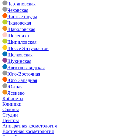
Чертановская
Чеховская
Чистые пруды
Чкаловская
Шаболовская
Шелепиха
Шипиловская
Шоссе Энтузиастов
Щелковская
Щукинская
Электрозаводская
Юго-Восточная
Юго-Западная
Южная
Ясенево
Кабинеты
Клиники
Салоны
Студии
Центры
Аппаратная косметология
Восточная косметология