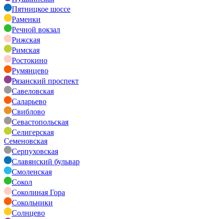
Пятницкое шоссе
Раменки
Речной вокзал
Рижская
Римская
Ростокино
Румянцево
Рязанский проспект
Савеловская
Саларьево
Свиблово
Севастопольская
Селигерская
Семеновская
Серпуховская
Славянский бульвар
Смоленская
Сокол
Соколиная Гора
Сокольники
Солнцево