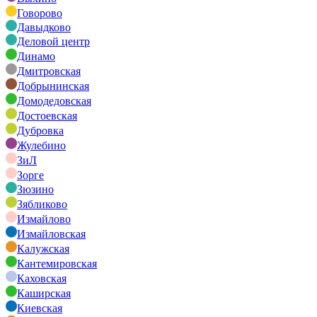
Говорово
Давыдково
Деловой центр
Динамо
Дмитровская
Добрынинская
Домодедовская
Достоевская
Дубровка
Жулебино
ЗиЛ
Зорге
Зюзино
Зябликово
Измайлово
Измайловская
Калужская
Кантемировская
Каховская
Каширская
Киевская