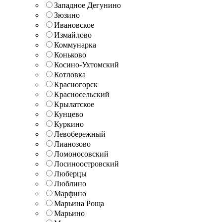
Западное Дегунино
Зюзино
Ивановское
Измайлово
Коммунарка
Коньково
Косино-Ухтомский
Котловка
Красногорск
Красносельский
Крылатское
Кунцево
Куркино
Левобережный
Лианозово
Ломоносовский
Лосиноостровский
Люберцы
Люблино
Марфино
Марьина Роща
Марьино