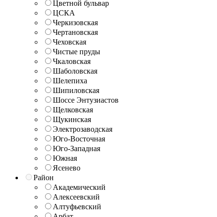
Цветной бульвар
ЦСКА
Черкизовская
Чертановская
Чеховская
Чистые пруды
Чкаловская
Шаболовская
Шелепиха
Шипиловская
Шоссе Энтузиастов
Щелковская
Щукинская
Электрозаводская
Юго-Восточная
Юго-Западная
Южная
Ясенево
Район
Академический
Алексеевский
Алтуфьевский
Арбат