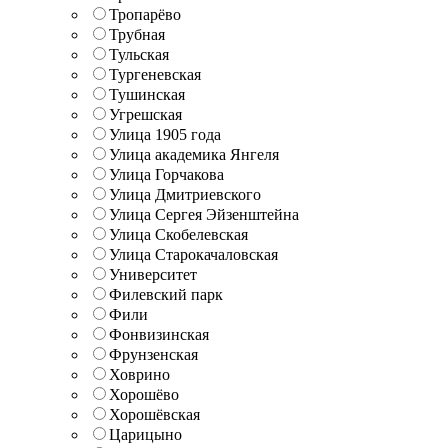
Тропарёво
Трубная
Тульская
Тургеневская
Тушинская
Угрешская
Улица 1905 года
Улица академика Янгеля
Улица Горчакова
Улица Дмитриевского
Улица Сергея Эйзенштейна
Улица Скобелевская
Улица Старокачаловская
Университет
Филевский парк
Фили
Фонвизинская
Фрунзенская
Ховрино
Хорошёво
Хорошёвская
Царицыно