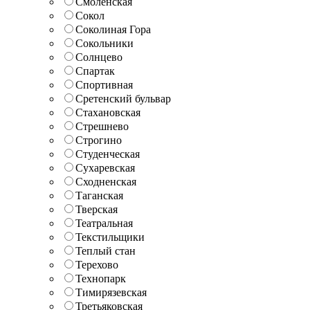
Смоленская
Сокол
Соколиная Гора
Сокольники
Солнцево
Спартак
Спортивная
Сретенский бульвар
Стахановская
Стрешнево
Строгино
Студенческая
Сухаревская
Сходненская
Таганская
Тверская
Театральная
Текстильщики
Теплый стан
Терехово
Технопарк
Тимирязевская
Третьяковская