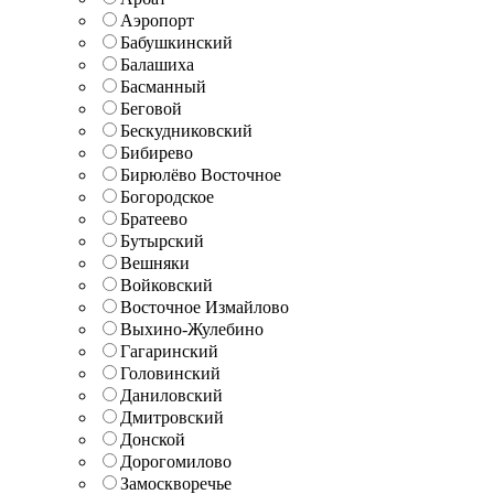
Аэропорт
Бабушкинский
Балашиха
Басманный
Беговой
Бескудниковский
Бибирево
Бирюлёво Восточное
Богородское
Братеево
Бутырский
Вешняки
Войковский
Восточное Измайлово
Выхино-Жулебино
Гагаринский
Головинский
Даниловский
Дмитровский
Донской
Дорогомилово
Замоскворечье