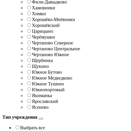
Фили-Давыдково
Хамовники
Химки
Хорошёво-Мнёвники
Хорошёвский
Царицыно
Черёмушки
Чертаново Северное
Чертаново Центральное
Чертаново Южное
Щербинка
Щукино
Южное Бутово
Южное Медведково
Южное Тушино
Южнопортовый
Якиманка
Ярославский
Ясенево
Тип учреждения
Выбрать все