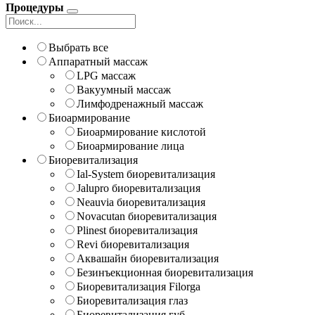
Процедуры
Выбрать все
Аппаратный массаж
LPG массаж
Вакуумный массаж
Лимфодренажный массаж
Биоармирование
Биоармирование кислотой
Биоармирование лица
Биоревитализация
Ial-System биоревитализация
Jalupro биоревитализация
Neauvia биоревитализация
Novacutan биоревитализация
Plinest биоревитализация
Revi биоревитализация
Аквашайн биоревитализация
Безинъекционная биоревитализация
Биоревитализация Filorga
Биоревитализация глаз
Биоревитализация губ