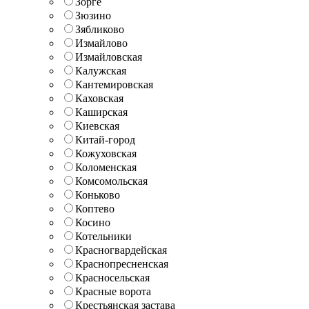
Зорге
Зюзино
Зябликово
Измайлово
Измайловская
Калужская
Кантемировская
Каховская
Каширская
Киевская
Китай-город
Кожуховская
Коломенская
Комсомольская
Коньково
Коптево
Косино
Котельники
Красногвардейская
Краснопресненская
Красносельская
Красные ворота
Крестьянская застава