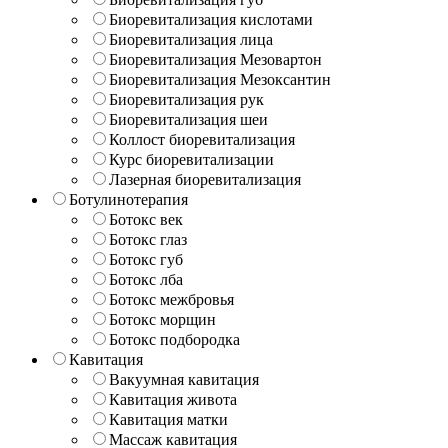
Биоревитализация кислотами
Биоревитализация лица
Биоревитализация Мезовартон
Биоревитализация Мезоксантин
Биоревитализация рук
Биоревитализация шеи
Коллост биоревитализация
Курс биоревитализации
Лазерная биоревитализация
Ботулинотерапия
Ботокс век
Ботокс глаз
Ботокс губ
Ботокс лба
Ботокс межбровья
Ботокс морщин
Ботокс подбородка
Кавитация
Вакуумная кавитация
Кавитация живота
Кавитация матки
Массаж кавитация