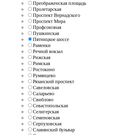
Преображенская площадь
Пролетарская
Проспект Вернадского
Проспект Мира
Профсоюзная
Пушкинская
Пятницкое шоссе
Раменки
Речной вокзал
Рижская
Римская
Ростокино
Румянцево
Рязанский проспект
Савеловская
Саларьево
Свиблово
Севастопольская
Селигерская
Семеновская
Серпуховская
Славянский бульвар