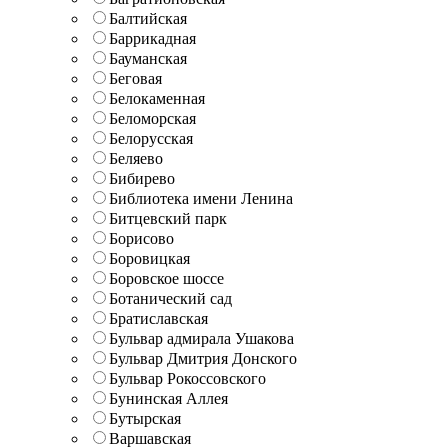
Балтийская
Баррикадная
Бауманская
Беговая
Белокаменная
Беломорская
Белорусская
Беляево
Бибирево
Библиотека имени Ленина
Битцевский парк
Борисово
Боровицкая
Боровское шоссе
Ботанический сад
Братиславская
Бульвар адмирала Ушакова
Бульвар Дмитрия Донского
Бульвар Рокоссовского
Бунинская Аллея
Бутырская
Варшавская