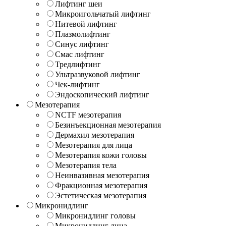
Лифтинг шеи
Микроигольчатый лифтинг
Нитевой лифтинг
Плазмолифтинг
Синус лифтинг
Смас лифтинг
Тредлифтинг
Ультразвуковой лифтинг
Чек-лифтинг
Эндоскопический лифтинг
Мезотерапия
NCTF мезотерапия
Безинъекционная мезотерапия
Дермахил мезотерапия
Мезотерапия для лица
Мезотерапия кожи головы
Мезотерапия тела
Неинвазивная мезотерапия
Фракционная мезотерапия
Эстетическая мезотерапия
Микронидлинг
Микронидлинг головы
Микронидлинг лица