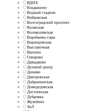
ВДНХ
Владыкино
Водный стадион
Войковская
Волгоградский проспект
Волжская
Волоколамская
Воробьевы горы
Воронцовская
Выставочная
Выхино
Говорово
Давыдково
Деловой центр
Динамо
Дмитровская
Добрынинская
Домодедовская
Достоевская
Дубровка
Жулебино
ЗиЛ