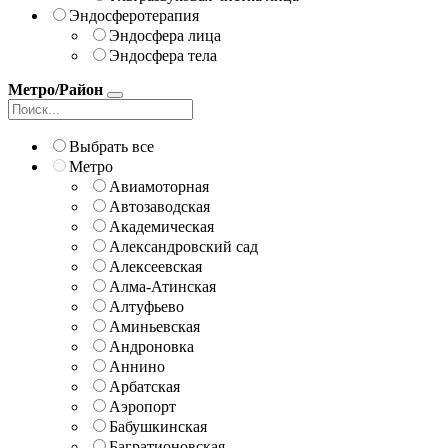
Эндосферотерапия
Эндосфера лица
Эндосфера тела
Метро/Район
Выбрать все
Метро
Авиамоторная
Автозаводская
Академическая
Александровский сад
Алексеевская
Алма-Атинская
Алтуфьево
Аминьевская
Андроновка
Аннино
Арбатская
Аэропорт
Бабушкинская
Багратионовская