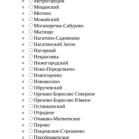
Метрогородок
Мещанский
Митино
Можайский
Москворечье-Сабурово
Мытищи
Нагатино-Садовники
Нагатинский Затон
Нагорный
Некрасовка
Нижегородский
Ново-Переделкино
Новогиреево
Новокосино
Обручевский
Орехово-Борисово Северное
Орехово-Борисово Южное
Останкинский
Отрадное
Очаково-Матвеевское
Перово
Покровское-Стрешнево
Преображенское