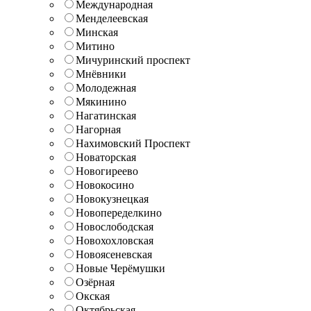
Международная
Менделеевская
Минская
Митино
Мичуринский проспект
Мнёвники
Молодежная
Мякинино
Нагатинская
Нагорная
Нахимовский Проспект
Новаторская
Новогиреево
Новокосино
Новокузнецкая
Новопеределкино
Новослободская
Новохохловская
Новоясеневская
Новые Черёмушки
Озёрная
Окская
Октябрьская