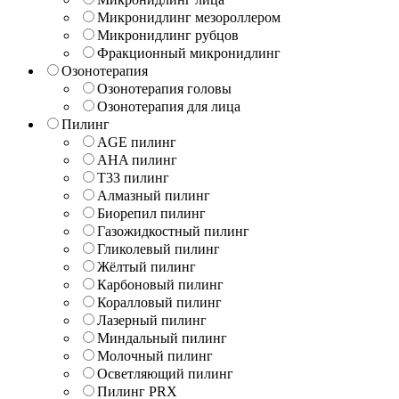
Микронидлинг мезороллером
Микронидлинг рубцов
Фракционный микронидлинг
Озонотерапия
Озонотерапия головы
Озонотерапия для лица
Пилинг
AGE пилинг
AHA пилинг
T33 пилинг
Алмазный пилинг
Биорепил пилинг
Газожидкостный пилинг
Гликолевый пилинг
Жёлтый пилинг
Карбоновый пилинг
Коралловый пилинг
Лазерный пилинг
Миндальный пилинг
Молочный пилинг
Осветляющий пилинг
Пилинг PRX