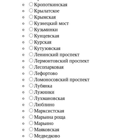
Кропоткинская
Крылатское
Крымская
Кузнецкий мост
Кузьминки
Кунцевская
Курская
Кутузовская
Ленинский проспект
Лермонтовский проспект
Лесопарковая
Лефортово
Ломоносовский проспект
Лубянка
Лужники
Лухмановская
Люблино
Марксистская
Марьина роща
Марьино
Маяковская
Медведково