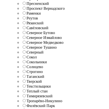
Пресненский
Проспект Вернадского
Раменки
Реутов
Рязанский
Савёловский
Северное Бутово
Северное Измайлово
Северное Медведково
Северное Тушино
Северный
Сокол
Сокольники
Солнцево
Строгино
Таганский
Тверской
Текстильщики
Теплый стан
Тимирязевский
Тропарёво-Никулино
Филёвский Парк