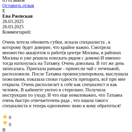
65
отзывов
Оставить отзыв
Е
Ева Ржевская
26.03.2025
26.03.2025
Комментарий:
Очень хотела обновить губки, искала специалиста , к
которому будет доверие, что крайне важно. Смотрела
множество аккаунтов и работ(в центре Москвы, в районах
Москвы и уже решила поискать рядом с домом) И именно
тогда наткнулась на Татьяну. Очень довольна. В тот же день
записалась. Приехала раньше - принесли чай с печенькой,
расположили. После Татьяна проконсультировала, выслушала
пожелания, показала споки годности препарата, всё при мне
открыла. Очень располагает к себе как специалист и как
человек. В кабинете уютно и стерильно. Получила
инструкции по уходу. И что еще немаловажно, что Татьяна
очень быстро отвечаеточень рада , что нашла такого
специалиста и теперь однозначно знаю к кому обратиться!
0
0
В