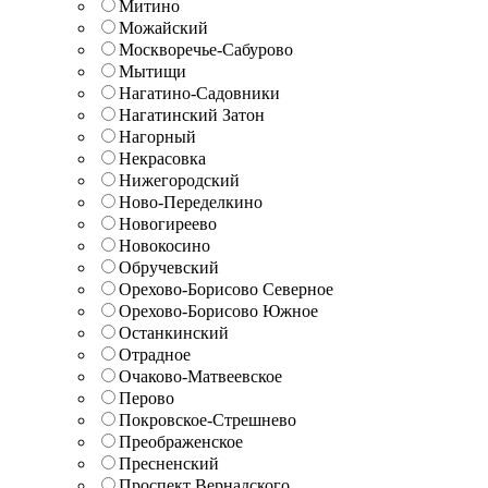
Митино
Можайский
Москворечье-Сабурово
Мытищи
Нагатино-Садовники
Нагатинский Затон
Нагорный
Некрасовка
Нижегородский
Ново-Переделкино
Новогиреево
Новокосино
Обручевский
Орехово-Борисово Северное
Орехово-Борисово Южное
Останкинский
Отрадное
Очаково-Матвеевское
Перово
Покровское-Стрешнево
Преображенское
Пресненский
Проспект Вернадского