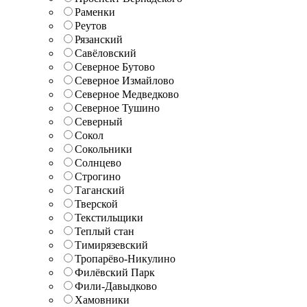
Раменки
Реутов
Рязанский
Савёловский
Северное Бутово
Северное Измайлово
Северное Медведково
Северное Тушино
Северный
Сокол
Сокольники
Солнцево
Строгино
Таганский
Тверской
Текстильщики
Теплый стан
Тимирязевский
Тропарёво-Никулино
Филёвский Парк
Фили-Давыдково
Хамовники