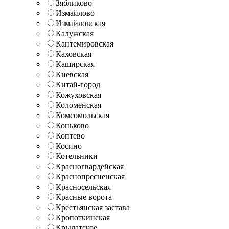
Зябликово
Измайлово
Измайловская
Калужская
Кантемировская
Каховская
Каширская
Киевская
Китай-город
Кожуховская
Коломенская
Комсомольская
Коньково
Коптево
Косино
Котельники
Красногвардейская
Краснопресненская
Красносельская
Красные ворота
Крестьянская застава
Кропоткинская
Крылатское