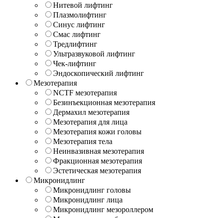
Нитевой лифтинг
Плазмолифтинг
Синус лифтинг
Смас лифтинг
Тредлифтинг
Ультразвуковой лифтинг
Чек-лифтинг
Эндоскопический лифтинг
Мезотерапия
NCTF мезотерапия
Безинъекционная мезотерапия
Дермахил мезотерапия
Мезотерапия для лица
Мезотерапия кожи головы
Мезотерапия тела
Неинвазивная мезотерапия
Фракционная мезотерапия
Эстетическая мезотерапия
Микронидлинг
Микронидлинг головы
Микронидлинг лица
Микронидлинг мезороллером