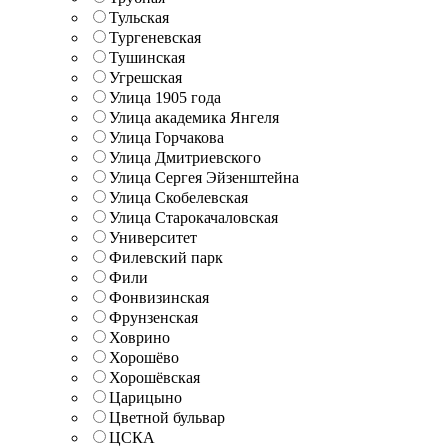
Тульская
Тургеневская
Тушинская
Угрешская
Улица 1905 года
Улица академика Янгеля
Улица Горчакова
Улица Дмитриевского
Улица Сергея Эйзенштейна
Улица Скобелевская
Улица Старокачаловская
Университет
Филевский парк
Фили
Фонвизинская
Фрунзенская
Ховрино
Хорошёво
Хорошёвская
Царицыно
Цветной бульвар
ЦСКА