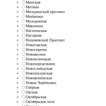
Минская
Митино
Мичуринский проспект
Мнёвники
Молодежная
Мякинино
Нагатинская
Нагорная
Нахимовский Проспект
Новаторская
Новогиреево
Новокосино
Новокузнецкая
Новопеределкино
Новослободская
Новохохловская
Новоясеневская
Новые Черёмушки
Озёрная
Окская
Октябрьская
Октябрьское поле