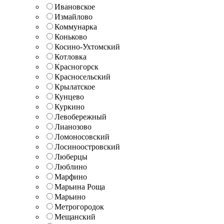
Ивановское
Измайлово
Коммунарка
Коньково
Косино-Ухтомский
Котловка
Красногорск
Красносельский
Крылатское
Кунцево
Куркино
Левобережный
Лианозово
Ломоносовский
Лосиноостровский
Люберцы
Люблино
Марфино
Марьина Роща
Марьино
Метрогородок
Мещанский