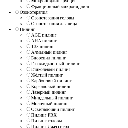
Микронидлинг рубцов
Фракционный микронидлинг
Озонотерапия
Озонотерапия головы
Озонотерапия для лица
Пилинг
AGE пилинг
AHA пилинг
T33 пилинг
Алмазный пилинг
Биорепил пилинг
Газожидкостный пилинг
Гликолевый пилинг
Жёлтый пилинг
Карбоновый пилинг
Коралловый пилинг
Лазерный пилинг
Миндальный пилинг
Молочный пилинг
Осветляющий пилинг
Пилинг PRX
Пилинг головы
Пилинг Джесснера