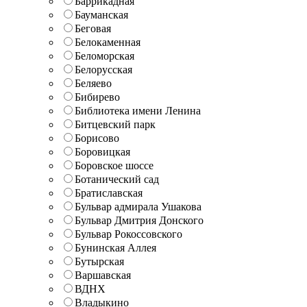
Баррикадная
Бауманская
Беговая
Белокаменная
Беломорская
Белорусская
Беляево
Бибирево
Библиотека имени Ленина
Битцевский парк
Борисово
Боровицкая
Боровское шоссе
Ботанический сад
Братиславская
Бульвар адмирала Ушакова
Бульвар Дмитрия Донского
Бульвар Рокоссовского
Бунинская Аллея
Бутырская
Варшавская
ВДНХ
Владыкино