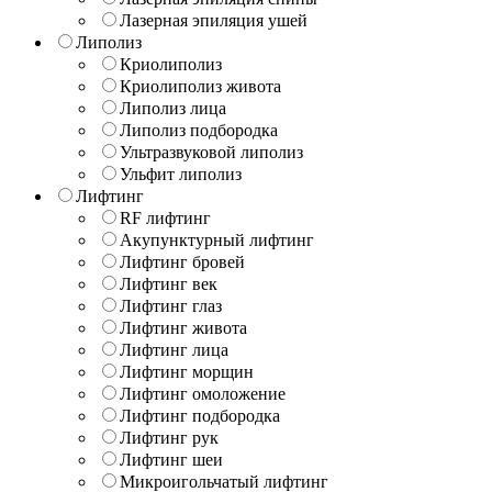
Лазерная эпиляция ушей
Липолиз
Криолиполиз
Криолиполиз живота
Липолиз лица
Липолиз подбородка
Ультразвуковой липолиз
Ульфит липолиз
Лифтинг
RF лифтинг
Акупунктурный лифтинг
Лифтинг бровей
Лифтинг век
Лифтинг глаз
Лифтинг живота
Лифтинг лица
Лифтинг морщин
Лифтинг омоложение
Лифтинг подбородка
Лифтинг рук
Лифтинг шеи
Микроигольчатый лифтинг