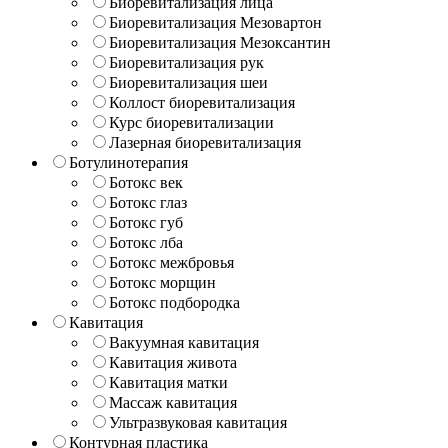
Биоревитализация лица
Биоревитализация Мезовартон
Биоревитализация Мезоксантин
Биоревитализация рук
Биоревитализация шеи
Коллост биоревитализация
Курс биоревитализации
Лазерная биоревитализация
Ботулинотерапия
Ботокс век
Ботокс глаз
Ботокс губ
Ботокс лба
Ботокс межбровья
Ботокс морщин
Ботокс подбородка
Кавитация
Вакуумная кавитация
Кавитация живота
Кавитация матки
Массаж кавитация
Ультразвуковая кавитация
Контурная пластика