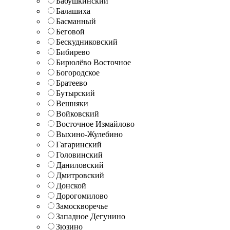
Бабушкинский
Балашиха
Басманный
Беговой
Бескудниковский
Бибирево
Бирюлёво Восточное
Богородское
Братеево
Бутырский
Вешняки
Войковский
Восточное Измайлово
Выхино-Жулебино
Гагаринский
Головинский
Даниловский
Дмитровский
Донской
Дорогомилово
Замоскворечье
Западное Дегунино
Зюзино