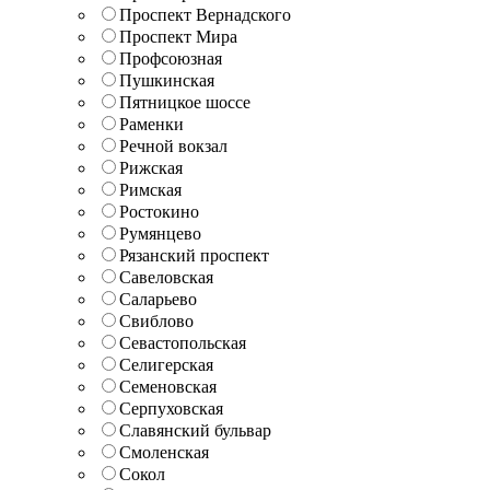
Проспект Вернадского
Проспект Мира
Профсоюзная
Пушкинская
Пятницкое шоссе
Раменки
Речной вокзал
Рижская
Римская
Ростокино
Румянцево
Рязанский проспект
Савеловская
Саларьево
Свиблово
Севастопольская
Селигерская
Семеновская
Серпуховская
Славянский бульвар
Смоленская
Сокол