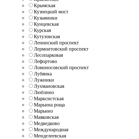
Крымская
Кузнецкий мост
Кузьминки
Кунцевская
Курская
Кутузовская
Ленинский проспект
Лермонтовский проспект
Лесопарковая
Лефортово
Ломоносовский проспект
Лубянка
Лужники
Лухмановская
Люблино
Марксистская
Марьина роща
Марьино
Маяковская
Медведково
Международная
Менделеевская