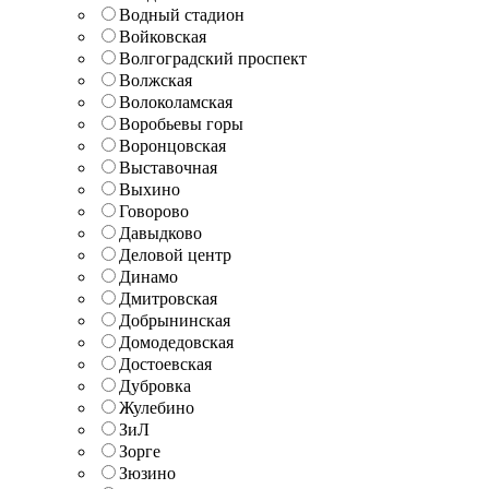
Водный стадион
Войковская
Волгоградский проспект
Волжская
Волоколамская
Воробьевы горы
Воронцовская
Выставочная
Выхино
Говорово
Давыдково
Деловой центр
Динамо
Дмитровская
Добрынинская
Домодедовская
Достоевская
Дубровка
Жулебино
ЗиЛ
Зорге
Зюзино