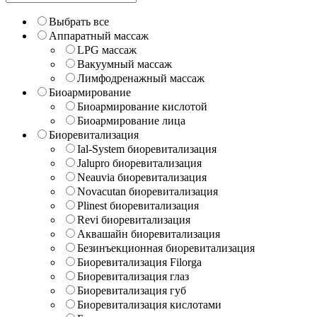
Выбрать все
Аппаратный массаж
LPG массаж
Вакуумный массаж
Лимфодренажный массаж
Биоармирование
Биоармирование кислотой
Биоармирование лица
Биоревитализация
Ial-System биоревитализация
Jalupro биоревитализация
Neauvia биоревитализация
Novacutan биоревитализация
Plinest биоревитализация
Revi биоревитализация
Аквашайн биоревитализация
Безинъекционная биоревитализация
Биоревитализация Filorga
Биоревитализация глаз
Биоревитализация губ
Биоревитализация кислотами