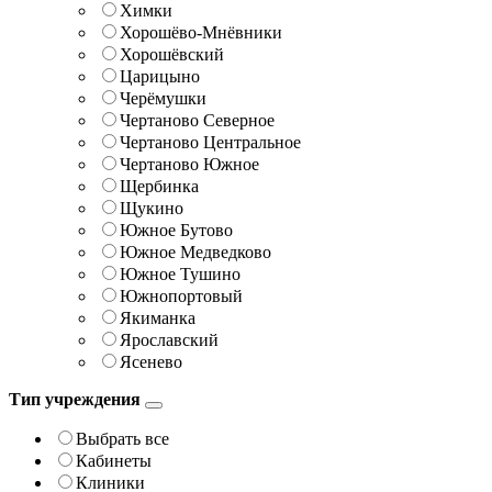
Химки
Хорошёво-Мнёвники
Хорошёвский
Царицыно
Черёмушки
Чертаново Северное
Чертаново Центральное
Чертаново Южное
Щербинка
Щукино
Южное Бутово
Южное Медведково
Южное Тушино
Южнопортовый
Якиманка
Ярославский
Ясенево
Тип учреждения
Выбрать все
Кабинеты
Клиники