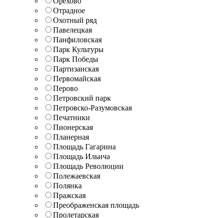
Орехово
Отрадное
Охотный ряд
Павелецкая
Панфиловская
Парк Культуры
Парк Победы
Партизанская
Первомайская
Перово
Петровский парк
Петровско-Разумовская
Печатники
Пионерская
Планерная
Площадь Гагарина
Площадь Ильича
Площадь Революции
Полежаевская
Полянка
Пражская
Преображенская площадь
Пролетарская