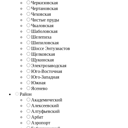
Черкизовская
Чертановская
Чеховская
Чистые пруды
Чкаловская
Шаболовская
Шелепиха
Шипиловская
Шоссе Энтузиастов
Щелковская
Щукинская
Электрозаводская
Юго-Восточная
Юго-Западная
Южная
Ясенево
Район
Академический
Алексеевский
Алтуфьевский
Арбат
Аэропорт