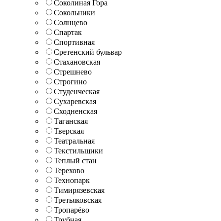
Соколиная Гора
Сокольники
Солнцево
Спартак
Спортивная
Сретенский бульвар
Стахановская
Стрешнево
Строгино
Студенческая
Сухаревская
Сходненская
Таганская
Тверская
Театральная
Текстильщики
Теплый стан
Терехово
Технопарк
Тимирязевская
Третьяковская
Тропарёво
Трубная