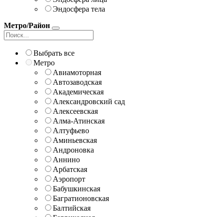
Эндосфера тела
Метро/Район
Выбрать все
Метро
Авиамоторная
Автозаводская
Академическая
Александровский сад
Алексеевская
Алма-Атинская
Алтуфьево
Аминьевская
Андроновка
Аннино
Арбатская
Аэропорт
Бабушкинская
Багратионовская
Балтийская