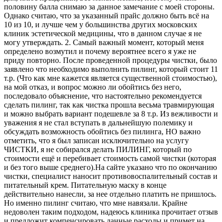
половину балла снимаю за данное замечание с моей стороны.
Однако считаю, что за указанный прайс должно быть всё на
10 из 10, и лучше чем у большинства других московских
клиник эстетической медицины, что в данном случае я не
могу утверждать. 2. Самый важный момент, который меня
определено возмутил и почему вероятнее всего я уже не
приду повторно. После проведенной процедуры чистки, было
заявлено что необходимо выполнить пилинг, который стоит 11
т.р. (Что как мне кажется является существенной стоимостью),
на мой отказ, и вопрос можно ли обойтись без него,
последовало объяснение, что настоятельно рекомендуется
сделать пилинг, так как чистка прошла весьма травмирующая
и можно выбрать вариант подешевле за 8 т.р. Из вежливости и
уважения я не стал вступать в дальнейшую полемику и
обсуждать возможность обойтись без пилинга, НО важно
отметить, что я был записан исключительно на услугу
ЧИСТКИ, я не собирался делать ПИЛИНГ, который по
стоимости ещё и перебивает стоимость самой чистки (которая
и без того выше среднего).На сайте указано что по окончанию
чистки, специалист наносит противовоспалительный состав и
питательный крем. Питательную маску в конце
действительно нанесли, за нее отдельно платить не пришлось.
Но именно пилинг считаю, что мне навязали. Крайне
недоволен таким подходом, надеюсь клиника прочитает отзыв
и предложит компенсировать данные расходы и примет на