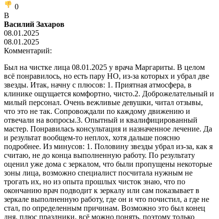
0
В
Василий Захаров
08.01.2025
08.01.2025
Комментарий:
Был на чистке лица 08.01.2025 у врача Маргариты. В целом
всё понравилось, но есть пару НО, из-за которых и убрал две
звезды. Итак, начну с плюсов: 1. Приятная атмосфера, в
клинике ощущается комфортно, чисто.2. Доброжелательный и
милый персонал. Очень вежливые девушки, читал отзывы,
что это не так. Сопровождали по каждому движению и
отвечали на вопросы.3. Опытный и квалифицированный
мастер. Понравилась консультация и назначенное лечение. Да
и результат вообщем-то неплох, хотя дальше поясню
подробнее. Из минусов: 1. Половину звезды убрал из-за, как я
считаю, не до конца выполненную работу. По результату
оценил уже дома с зеркалом, что были пропущены некоторые
зоны лица, возможно специалист посчитала нужным не
трогать их, но из опыта прошлых чисток знаю, что по
окончанию врач подводит к зеркалу или сам показывает в
зеркале выполненную работу, где он и что почистил, а где не
стал, по определенным причинам. Возможно это был конец
дня, плюс праздники, всё можно понять, поэтому только