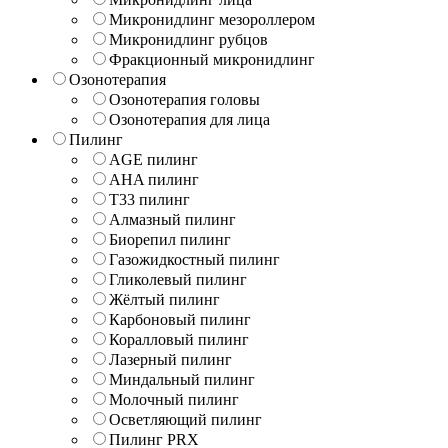
Микронидлинг мезороллером
Микронидлинг рубцов
Фракционный микронидлинг
Озонотерапия
Озонотерапия головы
Озонотерапия для лица
Пилинг
AGE пилинг
AHA пилинг
T33 пилинг
Алмазный пилинг
Биорепил пилинг
Газожидкостный пилинг
Гликолевый пилинг
Жёлтый пилинг
Карбоновый пилинг
Коралловый пилинг
Лазерный пилинг
Миндальный пилинг
Молочный пилинг
Осветляющий пилинг
Пилинг PRX