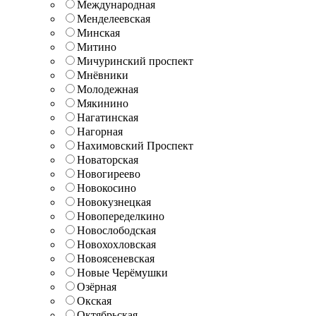
Международная
Менделеевская
Минская
Митино
Мичуринский проспект
Мнёвники
Молодежная
Мякинино
Нагатинская
Нагорная
Нахимовский Проспект
Новаторская
Новогиреево
Новокосино
Новокузнецкая
Новопеределкино
Новослободская
Новохохловская
Новоясеневская
Новые Черёмушки
Озёрная
Окская
Октябрьская