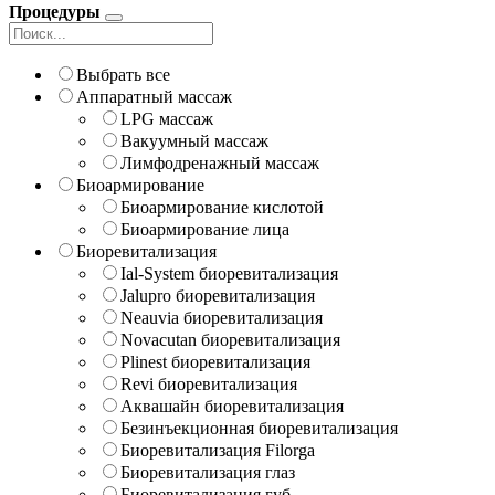
Процедуры
Выбрать все
Аппаратный массаж
LPG массаж
Вакуумный массаж
Лимфодренажный массаж
Биоармирование
Биоармирование кислотой
Биоармирование лица
Биоревитализация
Ial-System биоревитализация
Jalupro биоревитализация
Neauvia биоревитализация
Novacutan биоревитализация
Plinest биоревитализация
Revi биоревитализация
Аквашайн биоревитализация
Безинъекционная биоревитализация
Биоревитализация Filorga
Биоревитализация глаз
Биоревитализация губ