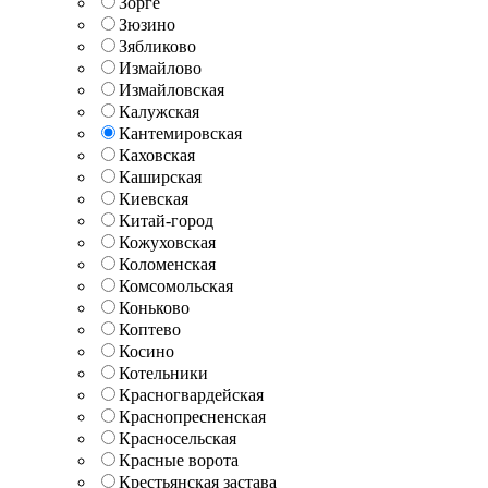
Зорге
Зюзино
Зябликово
Измайлово
Измайловская
Калужская
Кантемировская
Каховская
Каширская
Киевская
Китай-город
Кожуховская
Коломенская
Комсомольская
Коньково
Коптево
Косино
Котельники
Красногвардейская
Краснопресненская
Красносельская
Красные ворота
Крестьянская застава