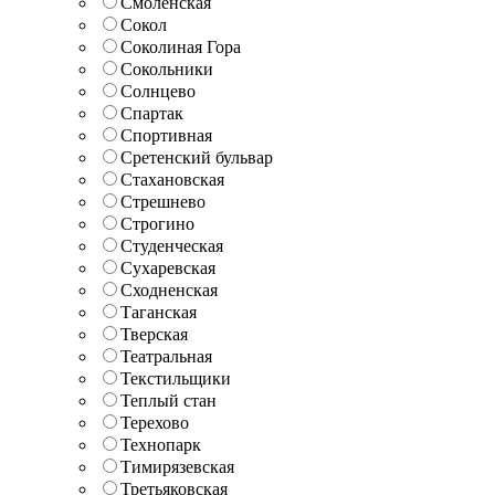
Смоленская
Сокол
Соколиная Гора
Сокольники
Солнцево
Спартак
Спортивная
Сретенский бульвар
Стахановская
Стрешнево
Строгино
Студенческая
Сухаревская
Сходненская
Таганская
Тверская
Театральная
Текстильщики
Теплый стан
Терехово
Технопарк
Тимирязевская
Третьяковская