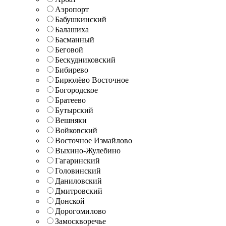
Аэропорт
Бабушкинский
Балашиха
Басманный
Беговой
Бескудниковский
Бибирево
Бирюлёво Восточное
Богородское
Братеево
Бутырский
Вешняки
Войковский
Восточное Измайлово
Выхино-Жулебино
Гагаринский
Головинский
Даниловский
Дмитровский
Донской
Дорогомилово
Замоскворечье