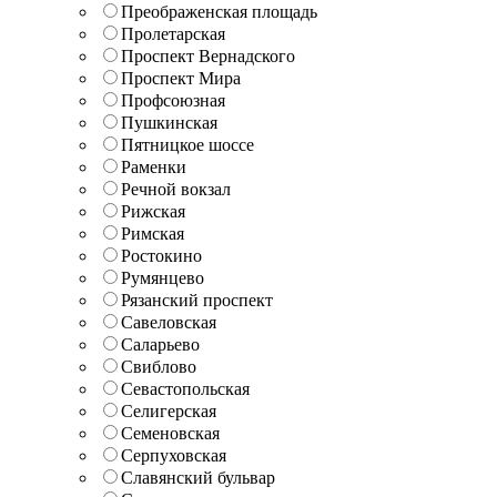
Преображенская площадь
Пролетарская
Проспект Вернадского
Проспект Мира
Профсоюзная
Пушкинская
Пятницкое шоссе
Раменки
Речной вокзал
Рижская
Римская
Ростокино
Румянцево
Рязанский проспект
Савеловская
Саларьево
Свиблово
Севастопольская
Селигерская
Семеновская
Серпуховская
Славянский бульвар