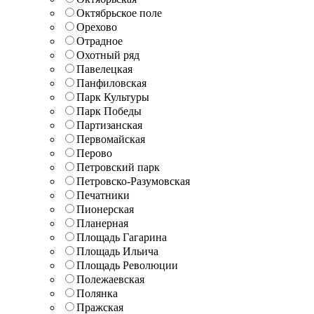
Октябрьское поле
Орехово
Отрадное
Охотный ряд
Павелецкая
Панфиловская
Парк Культуры
Парк Победы
Партизанская
Первомайская
Перово
Петровский парк
Петровско-Разумовская
Печатники
Пионерская
Планерная
Площадь Гагарина
Площадь Ильича
Площадь Революции
Полежаевская
Полянка
Пражская