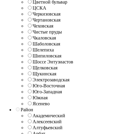
Цветной бульвар
ЦСКА
Черкизовская
Чертановская
Чеховская
Чистые пруды
Чкаловская
Шаболовская
Шелепиха
Шипиловская
Шоссе Энтузиастов
Щелковская
Щукинская
Электрозаводская
Юго-Восточная
Юго-Западная
Южная
Ясенево
Район
Академический
Алексеевский
Алтуфьевский
Арбат