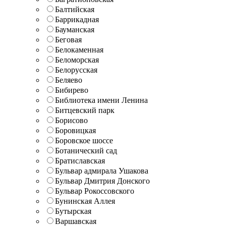
Балтийская
Баррикадная
Бауманская
Беговая
Белокаменная
Беломорская
Белорусская
Беляево
Бибирево
Библиотека имени Ленина
Битцевский парк
Борисово
Боровицкая
Боровское шоссе
Ботанический сад
Братиславская
Бульвар адмирала Ушакова
Бульвар Дмитрия Донского
Бульвар Рокоссовского
Бунинская Аллея
Бутырская
Варшавская