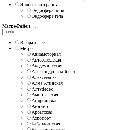
Эндосферотерапия
Эндосфера лица
Эндосфера тела
Метро/Район
Выбрать все
Метро
Авиамоторная
Автозаводская
Академическая
Александровский сад
Алексеевская
Алма-Атинская
Алтуфьево
Аминьевская
Андроновка
Аннино
Арбатская
Аэропорт
Бабушкинская
Багратионовская