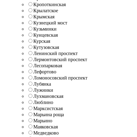
Кропоткинская
Крылатское
Крымская
Кузнецкий мост
Кузьминки
Кунцевская
Курская
Кутузовская
Ленинский проспект
Лермонтовский проспект
Лесопарковая
Лефортово
Ломоносовский проспект
Лубянка
Лужники
Лухмановская
Люблино
Марксистская
Марьина роща
Марьино
Маяковская
Медведково