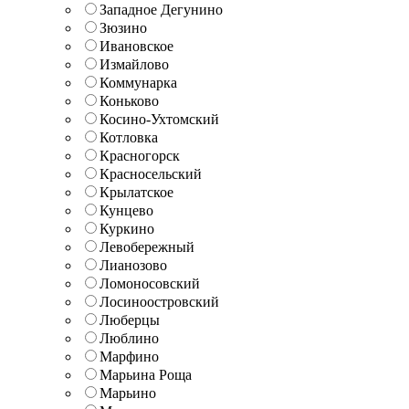
Западное Дегунино
Зюзино
Ивановское
Измайлово
Коммунарка
Коньково
Косино-Ухтомский
Котловка
Красногорск
Красносельский
Крылатское
Кунцево
Куркино
Левобережный
Лианозово
Ломоносовский
Лосиноостровский
Люберцы
Люблино
Марфино
Марьина Роща
Марьино