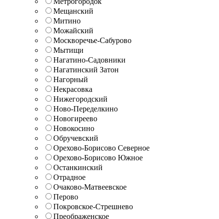
Метрогородок
Мещанский
Митино
Можайский
Москворечье-Сабурово
Мытищи
Нагатино-Садовники
Нагатинский Затон
Нагорный
Некрасовка
Нижегородский
Ново-Переделкино
Новогиреево
Новокосино
Обручевский
Орехово-Борисово Северное
Орехово-Борисово Южное
Останкинский
Отрадное
Очаково-Матвеевское
Перово
Покровское-Стрешнево
Преображенское