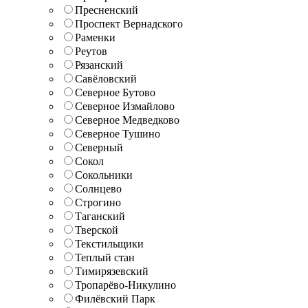
Пресненский
Проспект Вернадского
Раменки
Реутов
Рязанский
Савёловский
Северное Бутово
Северное Измайлово
Северное Медведково
Северное Тушино
Северный
Сокол
Сокольники
Солнцево
Строгино
Таганский
Тверской
Текстильщики
Теплый стан
Тимирязевский
Тропарёво-Никулино
Филёвский Парк