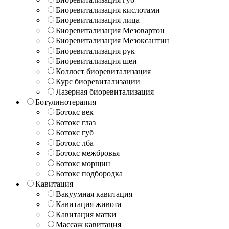
Биоревитализация кислотами
Биоревитализация лица
Биоревитализация Мезовартон
Биоревитализация Мезоксантин
Биоревитализация рук
Биоревитализация шеи
Коллост биоревитализация
Курс биоревитализации
Лазерная биоревитализация
Ботулинотерапия
Ботокс век
Ботокс глаз
Ботокс губ
Ботокс лба
Ботокс межбровья
Ботокс морщин
Ботокс подбородка
Кавитация
Вакуумная кавитация
Кавитация живота
Кавитация матки
Массаж кавитация