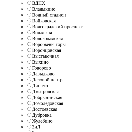
ВДНХ
Владыкино
Водный стадион
Войковская
Волгоградский проспект
Волжская
Волоколамская
Воробьевы горы
Воронцовская
Выставочная
Выхино
Говорово
Давыдково
Деловой центр
Динамо
Дмитровская
Добрынинская
Домодедовская
Достоевская
Дубровка
Жулебино
ЗиЛ