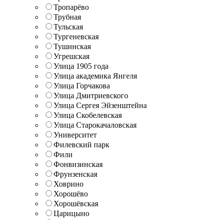
Тропарёво
Трубная
Тульская
Тургеневская
Тушинская
Угрешская
Улица 1905 года
Улица академика Янгеля
Улица Горчакова
Улица Дмитриевского
Улица Сергея Эйзенштейна
Улица Скобелевская
Улица Старокачаловская
Университет
Филевский парк
Фили
Фонвизинская
Фрунзенская
Ховрино
Хорошёво
Хорошёвская
Царицыно