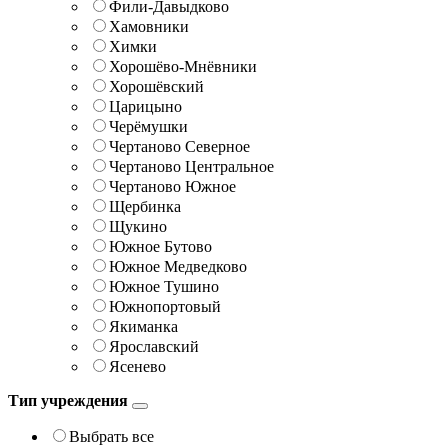
Фили-Давыдково
Хамовники
Химки
Хорошёво-Мнёвники
Хорошёвский
Царицыно
Черёмушки
Чертаново Северное
Чертаново Центральное
Чертаново Южное
Щербинка
Щукино
Южное Бутово
Южное Медведково
Южное Тушино
Южнопортовый
Якиманка
Ярославский
Ясенево
Тип учреждения
Выбрать все