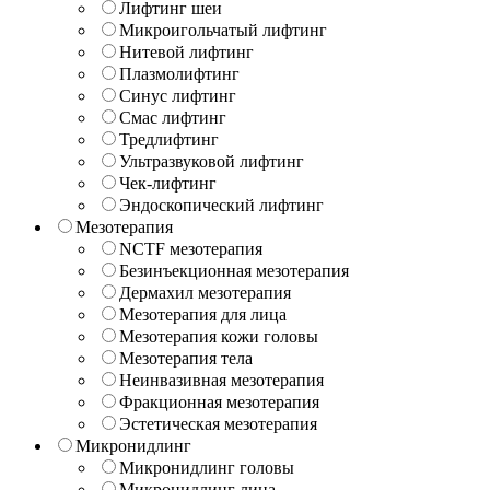
Лифтинг шеи
Микроигольчатый лифтинг
Нитевой лифтинг
Плазмолифтинг
Синус лифтинг
Смас лифтинг
Тредлифтинг
Ультразвуковой лифтинг
Чек-лифтинг
Эндоскопический лифтинг
Мезотерапия
NCTF мезотерапия
Безинъекционная мезотерапия
Дермахил мезотерапия
Мезотерапия для лица
Мезотерапия кожи головы
Мезотерапия тела
Неинвазивная мезотерапия
Фракционная мезотерапия
Эстетическая мезотерапия
Микронидлинг
Микронидлинг головы
Микронидлинг лица