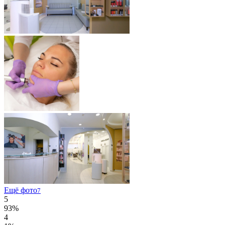
Ещё фото
7
5
93%
4