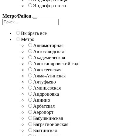
Эндосфера тела
Метро/Район
Выбрать все
Метро
Авиамоторная
Автозаводская
Академическая
Александровский сад
Алексеевская
Алма-Атинская
Алтуфьево
Аминьевская
Андроновка
Аннино
Арбатская
Аэропорт
Бабушкинская
Багратионовская
Балтийская