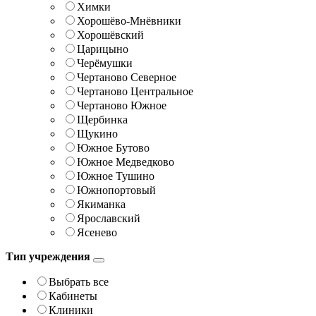
Химки
Хорошёво-Мнёвники
Хорошёвский
Царицыно
Черёмушки
Чертаново Северное
Чертаново Центральное
Чертаново Южное
Щербинка
Щукино
Южное Бутово
Южное Медведково
Южное Тушино
Южнопортовый
Якиманка
Ярославский
Ясенево
Тип учреждения
Выбрать все
Кабинеты
Клиники