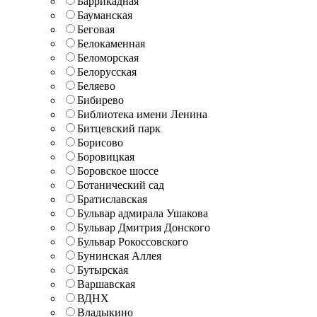
Баррикадная
Бауманская
Беговая
Белокаменная
Беломорская
Белорусская
Беляево
Бибирево
Библиотека имени Ленина
Битцевский парк
Борисово
Боровицкая
Боровское шоссе
Ботанический сад
Братиславская
Бульвар адмирала Ушакова
Бульвар Дмитрия Донского
Бульвар Рокоссовского
Бунинская Аллея
Бутырская
Варшавская
ВДНХ
Владыкино