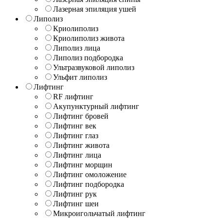
Лазерная эпиляция ушей
Липолиз
Криолиполиз
Криолиполиз живота
Липолиз лица
Липолиз подбородка
Ультразвуковой липолиз
Ульфит липолиз
Лифтинг
RF лифтинг
Акупунктурный лифтинг
Лифтинг бровей
Лифтинг век
Лифтинг глаз
Лифтинг живота
Лифтинг лица
Лифтинг морщин
Лифтинг омоложение
Лифтинг подбородка
Лифтинг рук
Лифтинг шеи
Микроигольчатый лифтинг