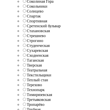
Соколиная Гора
Сокольники
Солнцево
Спартак
Спортивная
Сретенский бульвар
Стахановская
Стрешнево
Строгино
Студенческая
Сухаревская
Сходненская
Таганская
Тверская
Театральная
Текстильщики
Теплый стан
Терехово
Технопарк
Тимирязевская
Третьяковская
Тропарёво
Трубная