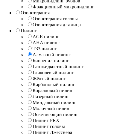
Микронидлинг рубцов
Фракционный микронидлинг
Озонотерапия
Озонотерапия головы
Озонотерапия для лица
Пилинг
AGE пилинг
AHA пилинг
T33 пилинг
Алмазный пилинг
Биорепил пилинг
Газожидкостный пилинг
Гликолевый пилинг
Жёлтый пилинг
Карбоновый пилинг
Коралловый пилинг
Лазерный пилинг
Миндальный пилинг
Молочный пилинг
Осветляющий пилинг
Пилинг PRX
Пилинг головы
Пилинг Джесснера