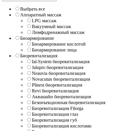
Выбрать все
Аппаратный массаж
LPG массаж
Вакуумный массаж
Лимфодренажный массаж
Биоармирование
Биоармирование кислотой
Биоармирование лица
Биоревитализация
Ial-System биоревитализация
Jalupro биоревитализация
Neauvia биоревитализация
Novacutan биоревитализация
Plinest биоревитализация
Revi биоревитализация
Аквашайн биоревитализация
Безинъекционная биоревитализация
Биоревитализация Filorga
Биоревитализация глаз
Биоревитализация губ
Биоревитализация кислотами