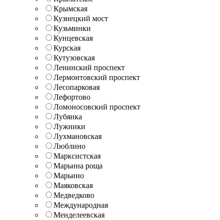
Крымская
Кузнецкий мост
Кузьминки
Кунцевская
Курская
Кутузовская
Ленинский проспект
Лермонтовский проспект
Лесопарковая
Лефортово
Ломоносовский проспект
Лубянка
Лужники
Лухмановская
Люблино
Марксистская
Марьина роща
Марьино
Маяковская
Медведково
Международная
Менделеевская