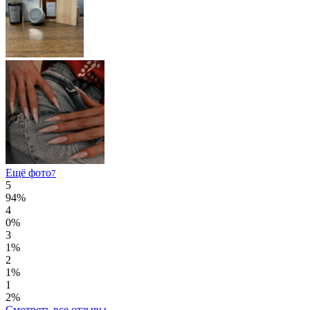
Ещё фото
7
5
94%
4
0%
3
1%
2
1%
1
2%
Смотреть все отзывы