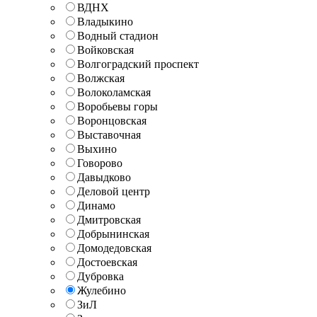
ВДНХ
Владыкино
Водный стадион
Войковская
Волгоградский проспект
Волжская
Волоколамская
Воробьевы горы
Воронцовская
Выставочная
Выхино
Говорово
Давыдково
Деловой центр
Динамо
Дмитровская
Добрынинская
Домодедовская
Достоевская
Дубровка
Жулебино
ЗиЛ