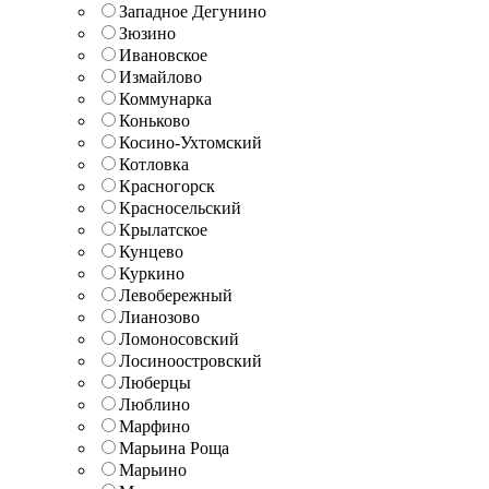
Западное Дегунино
Зюзино
Ивановское
Измайлово
Коммунарка
Коньково
Косино-Ухтомский
Котловка
Красногорск
Красносельский
Крылатское
Кунцево
Куркино
Левобережный
Лианозово
Ломоносовский
Лосиноостровский
Люберцы
Люблино
Марфино
Марьина Роща
Марьино