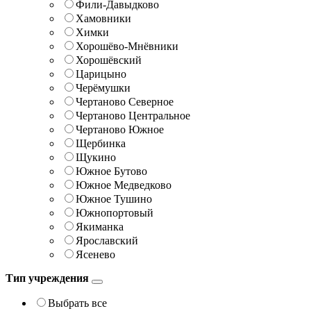
Фили-Давыдково
Хамовники
Химки
Хорошёво-Мнёвники
Хорошёвский
Царицыно
Черёмушки
Чертаново Северное
Чертаново Центральное
Чертаново Южное
Щербинка
Щукино
Южное Бутово
Южное Медведково
Южное Тушино
Южнопортовый
Якиманка
Ярославский
Ясенево
Тип учреждения
Выбрать все