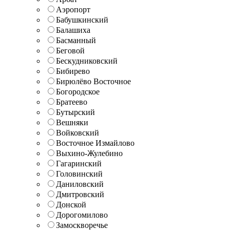
Аэропорт
Бабушкинский
Балашиха
Басманный
Беговой
Бескудниковский
Бибирево
Бирюлёво Восточное
Богородское
Братеево
Бутырский
Вешняки
Войковский
Восточное Измайлово
Выхино-Жулебино
Гагаринский
Головинский
Даниловский
Дмитровский
Донской
Дорогомилово
Замоскворечье