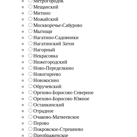
Метрогородок
Мещанский
Митино
Можайский
Москворечье-Сабурово
Мытищи
Нагатино-Садовники
Нагатинский Затон
Нагорный
Некрасовка
Нижегородский
Ново-Переделкино
Новогиреево
Новокосино
Обручевский
Орехово-Борисово Северное
Орехово-Борисово Южное
Останкинский
Отрадное
Очаково-Матвеевское
Перово
Покровское-Стрешнево
Преображенское