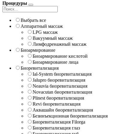
Процедуры
Выбрать все
Аппаратный массаж
LPG массаж
Вакуумный массаж
Лимфодренажный массаж
Биоармирование
Биоармирование кислотой
Биоармирование лица
Биоревитализация
Ial-System биоревитализация
Jalupro биоревитализация
Neauvia биоревитализация
Novacutan биоревитализация
Plinest биоревитализация
Revi биоревитализация
Аквашайн биоревитализация
Безинъекционная биоревитализация
Биоревитализация Filorga
Биоревитализация глаз
Биоревитализация губ