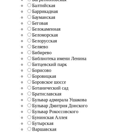
Балтийская
Баррикадная
Бауманская
Беговая
Белокаменная
Беломорская
Белорусская
Беляево
Бибирево
Библиотека имени Ленина
Битцевский парк
Борисово
Боровицкая
Боровское шоссе
Ботанический сад
Братиславская
Бульвар адмирала Ушакова
Бульвар Дмитрия Донского
Бульвар Рокоссовского
Бунинская Аллея
Бутырская
Варшавская