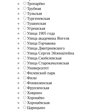
Тропарёво
Трубная
Тульская
Тургеневская
Тушинская
Угрешская
Улица 1905 года
Улица академика Янгеля
Улица Горчакова
Улица Дмитриевского
Улица Сергея Эйзенштейна
Улица Скобелевская
Улица Старокачаловская
Университет
Филевский парк
Фили
Фонвизинская
Фрунзенская
Ховрино
Хорошёво
Хорошёвская
Царицыно