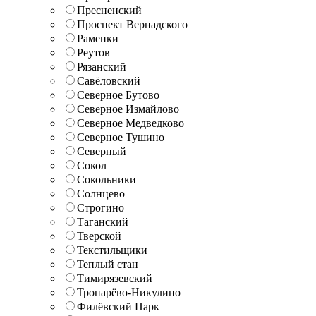
Пресненский
Проспект Вернадского
Раменки
Реутов
Рязанский
Савёловский
Северное Бутово
Северное Измайлово
Северное Медведково
Северное Тушино
Северный
Сокол
Сокольники
Солнцево
Строгино
Таганский
Тверской
Текстильщики
Теплый стан
Тимирязевский
Тропарёво-Никулино
Филёвский Парк