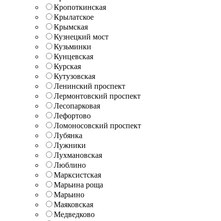
Кропоткинская
Крылатское
Крымская
Кузнецкий мост
Кузьминки
Кунцевская
Курская
Кутузовская
Ленинский проспект
Лермонтовский проспект
Лесопарковая
Лефортово
Ломоносовский проспект
Лубянка
Лужники
Лухмановская
Люблино
Марксистская
Марьина роща
Марьино
Маяковская
Медведково