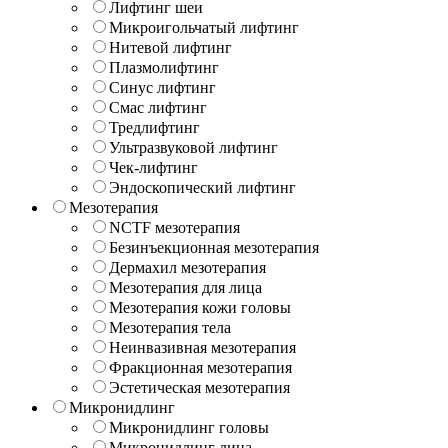
Лифтинг шеи
Микроигольчатый лифтинг
Нитевой лифтинг
Плазмолифтинг
Синус лифтинг
Смас лифтинг
Тредлифтинг
Ультразвуковой лифтинг
Чек-лифтинг
Эндоскопический лифтинг
Мезотерапия
NCTF мезотерапия
Безинъекционная мезотерапия
Дермахил мезотерапия
Мезотерапия для лица
Мезотерапия кожи головы
Мезотерапия тела
Неинвазивная мезотерапия
Фракционная мезотерапия
Эстетическая мезотерапия
Микронидлинг
Микронидлинг головы
Микронидлинг лица