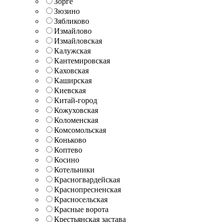
Зорге
Зюзино
Зябликово
Измайлово
Измайловская
Калужская
Кантемировская
Каховская
Каширская
Киевская
Китай-город
Кожуховская
Коломенская
Комсомольская
Коньково
Коптево
Косино
Котельники
Красногвардейская
Краснопресненская
Красносельская
Красные ворота
Крестьянская застава