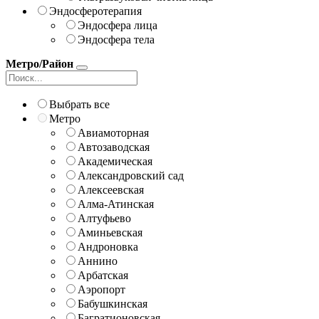
Эндосферотерапия
Эндосфера лица
Эндосфера тела
Метро/Район
Выбрать все
Метро
Авиамоторная
Автозаводская
Академическая
Александровский сад
Алексеевская
Алма-Атинская
Алтуфьево
Аминьевская
Андроновка
Аннино
Арбатская
Аэропорт
Бабушкинская
Багратионовская