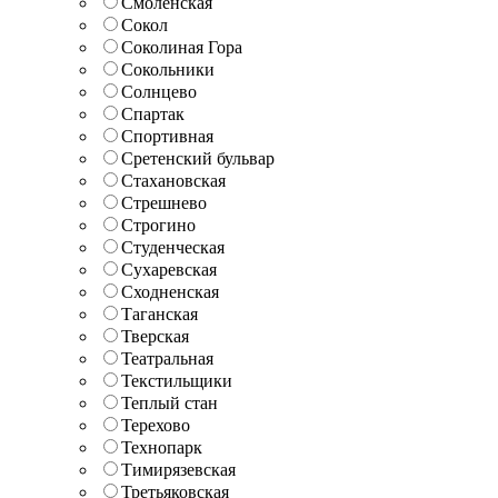
Смоленская
Сокол
Соколиная Гора
Сокольники
Солнцево
Спартак
Спортивная
Сретенский бульвар
Стахановская
Стрешнево
Строгино
Студенческая
Сухаревская
Сходненская
Таганская
Тверская
Театральная
Текстильщики
Теплый стан
Терехово
Технопарк
Тимирязевская
Третьяковская