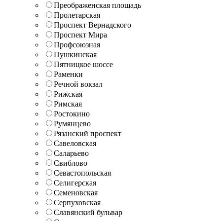
Преображенская площадь
Пролетарская
Проспект Вернадского
Проспект Мира
Профсоюзная
Пушкинская
Пятницкое шоссе
Раменки
Речной вокзал
Рижская
Римская
Ростокино
Румянцево
Рязанский проспект
Савеловская
Саларьево
Свиблово
Севастопольская
Селигерская
Семеновская
Серпуховская
Славянский бульвар