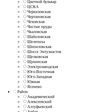
Цветной бульвар
ЦСКА
Черкизовская
Чертановская
Чеховская
Чистые пруды
Чкаловская
Шаболовская
Шелепиха
Шипиловская
Шоссе Энтузиастов
Щелковская
Щукинская
Электрозаводская
Юго-Восточная
Юго-Западная
Южная
Ясенево
Район
Академический
Алексеевский
Алтуфьевский
Арбат