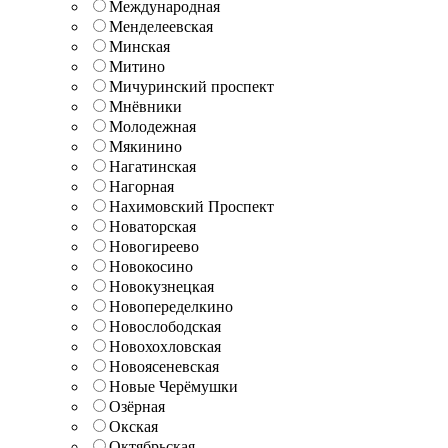
Международная
Менделеевская
Минская
Митино
Мичуринский проспект
Мнёвники
Молодежная
Мякинино
Нагатинская
Нагорная
Нахимовский Проспект
Новаторская
Новогиреево
Новокосино
Новокузнецкая
Новопеределкино
Новослободская
Новохохловская
Новоясеневская
Новые Черёмушки
Озёрная
Окская
Октябрьская