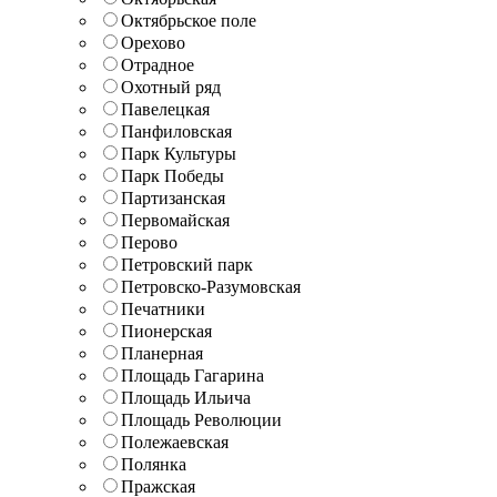
Октябрьское поле
Орехово
Отрадное
Охотный ряд
Павелецкая
Панфиловская
Парк Культуры
Парк Победы
Партизанская
Первомайская
Перово
Петровский парк
Петровско-Разумовская
Печатники
Пионерская
Планерная
Площадь Гагарина
Площадь Ильича
Площадь Революции
Полежаевская
Полянка
Пражская