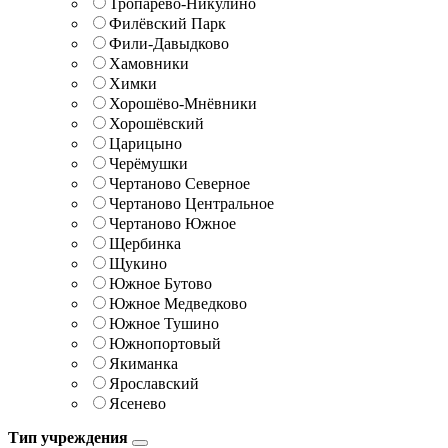
Тропарёво-Никулино
Филёвский Парк
Фили-Давыдково
Хамовники
Химки
Хорошёво-Мнёвники
Хорошёвский
Царицыно
Черёмушки
Чертаново Северное
Чертаново Центральное
Чертаново Южное
Щербинка
Щукино
Южное Бутово
Южное Медведково
Южное Тушино
Южнопортовый
Якиманка
Ярославский
Ясенево
Тип учреждения