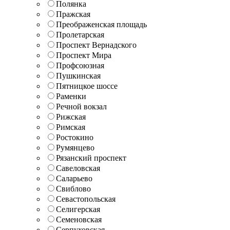
Полянка
Пражская
Преображенская площадь
Пролетарская
Проспект Вернадского
Проспект Мира
Профсоюзная
Пушкинская
Пятницкое шоссе
Раменки
Речной вокзал
Рижская
Римская
Ростокино
Румянцево
Рязанский проспект
Савеловская
Саларьево
Свиблово
Севастопольская
Селигерская
Семеновская
Серпуховская