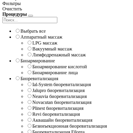
Фильтры
Очистить
Процедуры
Выбрать все
Аппаратный массаж
LPG массаж
Вакуумный массаж
Лимфодренажный массаж
Биоармирование
Биоармирование кислотой
Биоармирование лица
Биоревитализация
Ial-System биоревитализация
Jalupro биоревитализация
Neauvia биоревитализация
Novacutan биоревитализация
Plinest биоревитализация
Revi биоревитализация
Аквашайн биоревитализация
Безинъекционная биоревитализация
Биоревитализация Filorga