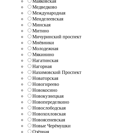
Маяковская
Медведково
Международная
Менделеевская
Минская
Митино
Мичуринский проспект
Мнёвники
Молодежная
Мякинино
Нагатинская
Нагорная
Нахимовский Проспект
Новаторская
Новогиреево
Новокосино
Новокузнецкая
Новопеределкино
Новослободская
Новохохловская
Новоясеневская
Новые Черёмушки
Озёрная