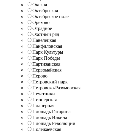
Окская
Октябрьская
Октябрьское поле
Орехово
Отрадное
Охотный ряд
Павелецкая
Панфиловская
Парк Культуры
Парк Победы
Партизанская
Первомайская
Перово
Петровский парк
Петровско-Разумовская
Печатники
Пионерская
Планерная
Площадь Гагарина
Площадь Ильича
Площадь Революции
Полежаевская