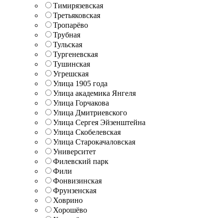
Тимирязевская
Третьяковская
Тропарёво
Трубная
Тульская
Тургеневская
Тушинская
Угрешская
Улица 1905 года
Улица академика Янгеля
Улица Горчакова
Улица Дмитриевского
Улица Сергея Эйзенштейна
Улица Скобелевская
Улица Старокачаловская
Университет
Филевский парк
Фили
Фонвизинская
Фрунзенская
Ховрино
Хорошёво