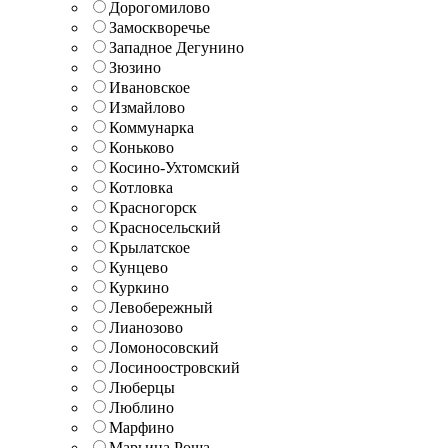
Дорогомилово
Замоскворечье
Западное Дегунино
Зюзино
Ивановское
Измайлово
Коммунарка
Коньково
Косино-Ухтомский
Котловка
Красногорск
Красносельский
Крылатское
Кунцево
Куркино
Левобережный
Лианозово
Ломоносовский
Лосиноостровский
Люберцы
Люблино
Марфино
Марьина Роща