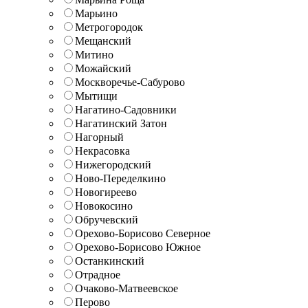
Марьино
Метрогородок
Мещанский
Митино
Можайский
Москворечье-Сабурово
Мытищи
Нагатино-Садовники
Нагатинский Затон
Нагорный
Некрасовка
Нижегородский
Ново-Переделкино
Новогиреево
Новокосино
Обручевский
Орехово-Борисово Северное
Орехово-Борисово Южное
Останкинский
Отрадное
Очаково-Матвеевское
Перово