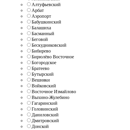
Алтуфьевский
Арбат
Аэропорт
Бабушкинский
Балашиха
Басманный
Беговой
Бескудниковский
Бибирево
Бирюлёво Восточное
Богородское
Братеево
Бутырский
Вешняки
Войковский
Восточное Измайлово
Выхино-Жулебино
Гагаринский
Головинский
Даниловский
Дмитровский
Донской