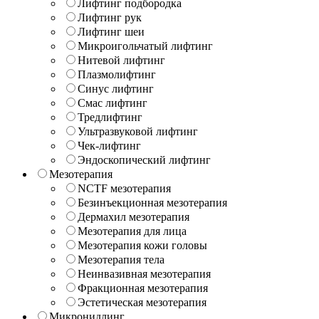
Лифтинг подбородка
Лифтинг рук
Лифтинг шеи
Микроигольчатый лифтинг
Нитевой лифтинг
Плазмолифтинг
Синус лифтинг
Смас лифтинг
Тредлифтинг
Ультразвуковой лифтинг
Чек-лифтинг
Эндоскопический лифтинг
Мезотерапия
NCTF мезотерапия
Безинъекционная мезотерапия
Дермахил мезотерапия
Мезотерапия для лица
Мезотерапия кожи головы
Мезотерапия тела
Неинвазивная мезотерапия
Фракционная мезотерапия
Эстетическая мезотерапия
Микронидлинг