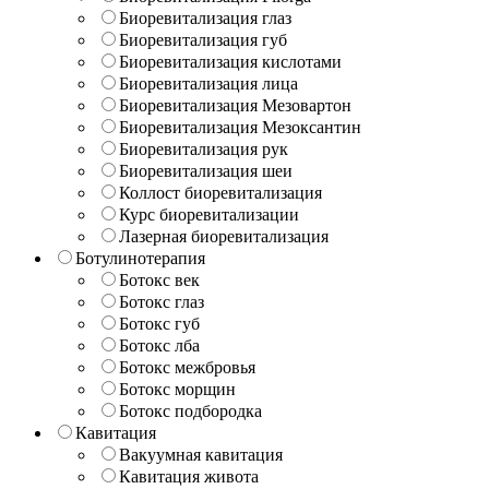
Биоревитализация глаз
Биоревитализация губ
Биоревитализация кислотами
Биоревитализация лица
Биоревитализация Мезовартон
Биоревитализация Мезоксантин
Биоревитализация рук
Биоревитализация шеи
Коллост биоревитализация
Курс биоревитализации
Лазерная биоревитализация
Ботулинотерапия
Ботокс век
Ботокс глаз
Ботокс губ
Ботокс лба
Ботокс межбровья
Ботокс морщин
Ботокс подбородка
Кавитация
Вакуумная кавитация
Кавитация живота