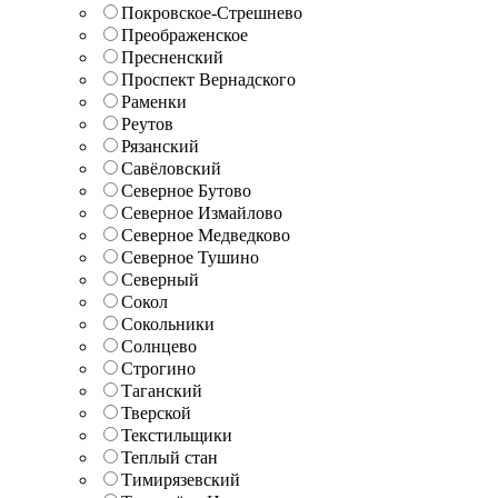
Покровское-Стрешнево
Преображенское
Пресненский
Проспект Вернадского
Раменки
Реутов
Рязанский
Савёловский
Северное Бутово
Северное Измайлово
Северное Медведково
Северное Тушино
Северный
Сокол
Сокольники
Солнцево
Строгино
Таганский
Тверской
Текстильщики
Теплый стан
Тимирязевский