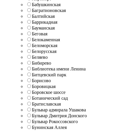
Бабушкинская
Багратионовская
Балтийская
Баррикадная
Бауманская
Беговая
Белокаменная
Беломорская
Белорусская
Беляево
Бибирево
Библиотека имени Ленина
Битцевский парк
Борисово
Боровицкая
Боровское шоссе
Ботанический сад
Братиславская
Бульвар адмирала Ушакова
Бульвар Дмитрия Донского
Бульвар Рокоссовского
Бунинская Аллея