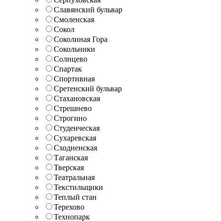
Славянский бульвар
Смоленская
Сокол
Соколиная Гора
Сокольники
Солнцево
Спартак
Спортивная
Сретенский бульвар
Стахановская
Стрешнево
Строгино
Студенческая
Сухаревская
Сходненская
Таганская
Тверская
Театральная
Текстильщики
Теплый стан
Терехово
Технопарк