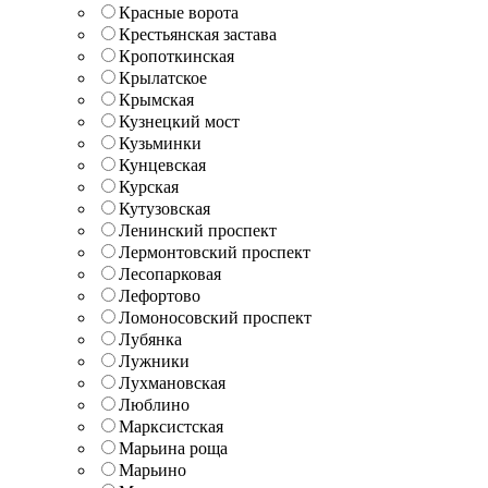
Красные ворота
Крестьянская застава
Кропоткинская
Крылатское
Крымская
Кузнецкий мост
Кузьминки
Кунцевская
Курская
Кутузовская
Ленинский проспект
Лермонтовский проспект
Лесопарковая
Лефортово
Ломоносовский проспект
Лубянка
Лужники
Лухмановская
Люблино
Марксистская
Марьина роща
Марьино