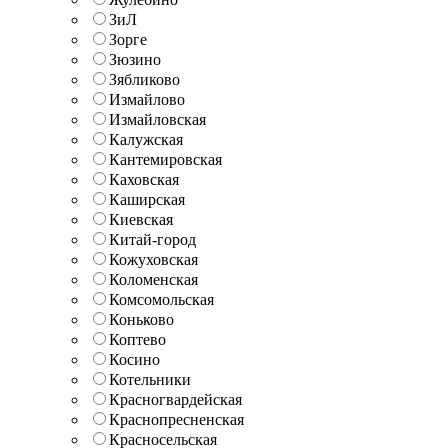
ЗиЛ
Зорге
Зюзино
Зябликово
Измайлово
Измайловская
Калужская
Кантемировская
Каховская
Каширская
Киевская
Китай-город
Кожуховская
Коломенская
Комсомольская
Коньково
Коптево
Косино
Котельники
Красногвардейская
Краснопресненская
Красносельская