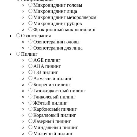
Микронидлинг головы
Микронидлинг лица
Микронидлинг мезороллером
Микронидлинг рубцов
Фракционный микронидлинг
Озонотерапия
Озонотерапия головы
Озонотерапия для лица
Пилинг
AGE пилинг
AHA пилинг
T33 пилинг
Алмазный пилинг
Биорепил пилинг
Газожидкостный пилинг
Гликолевый пилинг
Жёлтый пилинг
Карбоновый пилинг
Коралловый пилинг
Лазерный пилинг
Миндальный пилинг
Молочный пилинг