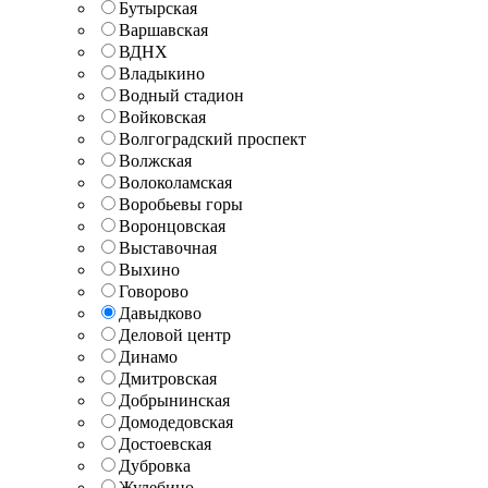
Бутырская
Варшавская
ВДНХ
Владыкино
Водный стадион
Войковская
Волгоградский проспект
Волжская
Волоколамская
Воробьевы горы
Воронцовская
Выставочная
Выхино
Говорово
Давыдково
Деловой центр
Динамо
Дмитровская
Добрынинская
Домодедовская
Достоевская
Дубровка
Жулебино