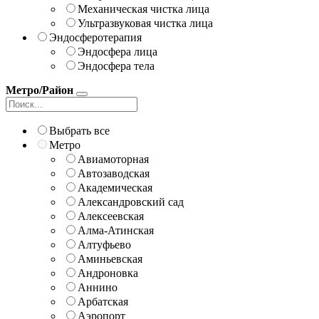
Механическая чистка лица
Ультразвуковая чистка лица
Эндосферотерапия
Эндосфера лица
Эндосфера тела
Метро/Район
Выбрать все
Метро
Авиамоторная
Автозаводская
Академическая
Александровский сад
Алексеевская
Алма-Атинская
Алтуфьево
Аминьевская
Андроновка
Аннино
Арбатская
Аэропорт