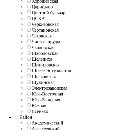
Хорошёвская
Царицыно
Цветной бульвар
ЦСКА
Черкизовская
Чертановская
Чеховская
Чистые пруды
Чкаловская
Шаболовская
Шелепиха
Шипиловская
Шоссе Энтузиастов
Щелковская
Щукинская
Электрозаводская
Юго-Восточная
Юго-Западная
Южная
Ясенево
Район
Академический
Алексеевский