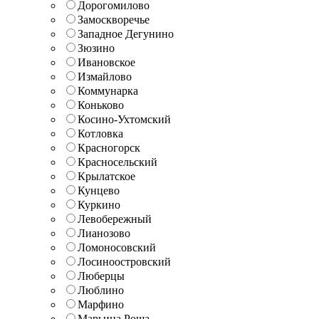
Дорогомилово
Замоскворечье
Западное Дегунино
Зюзино
Ивановское
Измайлово
Коммунарка
Коньково
Косино-Ухтомский
Котловка
Красногорск
Красносельский
Крылатское
Кунцево
Куркино
Левобережный
Лианозово
Ломоносовский
Лосиноостровский
Люберцы
Люблино
Марфино
Марьина Роща