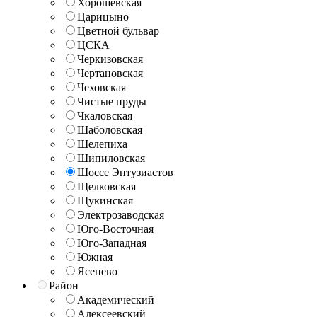
Хорошёвская
Царицыно
Цветной бульвар
ЦСКА
Черкизовская
Чертановская
Чеховская
Чистые пруды
Чкаловская
Шаболовская
Шелепиха
Шипиловская
Шоссе Энтузиастов
Щелковская
Щукинская
Электрозаводская
Юго-Восточная
Юго-Западная
Южная
Ясенево
Район
Академический
Алексеевский