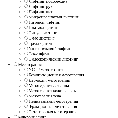
Лифтинг подбородка
Лифтинг рук
Лифтинг шеи
Микроигольчатый лифтинг
Нитевой лифтинг
Плазмолифтинг
Синус лифтинг
Смас лифтинг
Тредлифтинг
Ультразвуковой лифтинг
Чек-лифтинг
Эндоскопический лифтинг
Мезотерапия
NCTF мезотерапия
Безинъекционная мезотерапия
Дермахил мезотерапия
Мезотерапия для лица
Мезотерапия кожи головы
Мезотерапия тела
Неинвазивная мезотерапия
Фракционная мезотерапия
Эстетическая мезотерапия
Микронидлинг