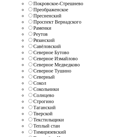
Покровское-Стрешнево
Преображенское
Пресненский
Проспект Вернадского
Раменки
Реутов
Рязанский
Савёловский
Северное Бутово
Северное Измайлово
Северное Медведково
Северное Тушино
Северный
Сокол
Сокольники
Солнцево
Строгино
Таганский
Тверской
Текстильщики
Теплый стан
Тимирязевский