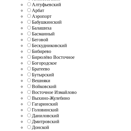
Алтуфьевский
Арбат
Аэропорт
Бабушкинский
Балашиха
Басманный
Беговой
Бескудниковский
Бибирево
Бирюлёво Восточное
Богородское
Братеево
Бутырский
Вешняки
Войковский
Восточное Измайлово
Выхино-Жулебино
Гагаринский
Головинский
Даниловский
Дмитровский
Донской