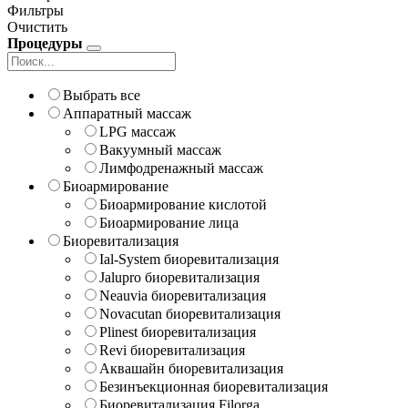
Фильтры
Очистить
Процедуры
Выбрать все
Аппаратный массаж
LPG массаж
Вакуумный массаж
Лимфодренажный массаж
Биоармирование
Биоармирование кислотой
Биоармирование лица
Биоревитализация
Ial-System биоревитализация
Jalupro биоревитализация
Neauvia биоревитализация
Novacutan биоревитализация
Plinest биоревитализация
Revi биоревитализация
Аквашайн биоревитализация
Безинъекционная биоревитализация
Биоревитализация Filorga