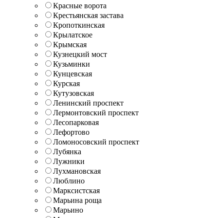
Красные ворота
Крестьянская застава
Кропоткинская
Крылатское
Крымская
Кузнецкий мост
Кузьминки
Кунцевская
Курская
Кутузовская
Ленинский проспект
Лермонтовский проспект
Лесопарковая
Лефортово
Ломоносовский проспект
Лубянка
Лужники
Лухмановская
Люблино
Марксистская
Марьина роща
Марьино