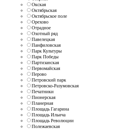
Окская
Октябрьская
Октябрьское поле
Орехово
Отрадное
Охотный ряд
Павелецкая
Панфиловская
Парк Культуры
Парк Победы
Партизанская
Первомайская
Перово
Петровский парк
Петровско-Разумовская
Печатники
Пионерская
Планерная
Площадь Гагарина
Площадь Ильича
Площадь Революции
Полежаевская