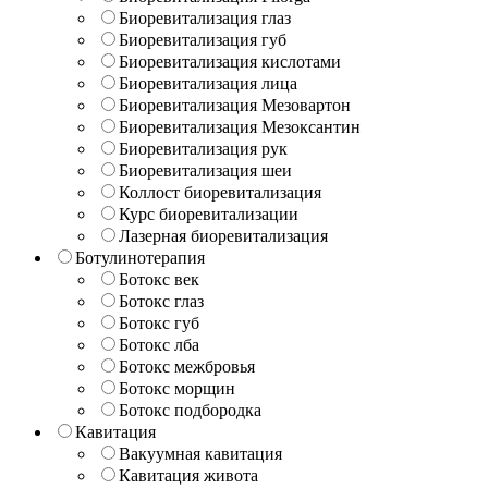
Биоревитализация глаз
Биоревитализация губ
Биоревитализация кислотами
Биоревитализация лица
Биоревитализация Мезовартон
Биоревитализация Мезоксантин
Биоревитализация рук
Биоревитализация шеи
Коллост биоревитализация
Курс биоревитализации
Лазерная биоревитализация
Ботулинотерапия
Ботокс век
Ботокс глаз
Ботокс губ
Ботокс лба
Ботокс межбровья
Ботокс морщин
Ботокс подбородка
Кавитация
Вакуумная кавитация
Кавитация живота