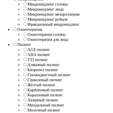
Микронидлинг головы
Микронидлинг лица
Микронидлинг мезороллером
Микронидлинг рубцов
Фракционный микронидлинг
Озонотерапия
Озонотерапия головы
Озонотерапия для лица
Пилинг
AGE пилинг
AHA пилинг
T33 пилинг
Алмазный пилинг
Биорепил пилинг
Газожидкостный пилинг
Гликолевый пилинг
Жёлтый пилинг
Карбоновый пилинг
Коралловый пилинг
Лазерный пилинг
Миндальный пилинг
Молочный пилинг