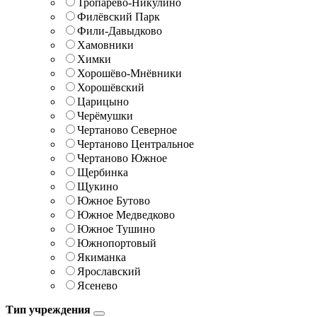
Тропарёво-Никулино
Филёвский Парк
Фили-Давыдково
Хамовники
Химки
Хорошёво-Мнёвники
Хорошёвский
Царицыно
Черёмушки
Чертаново Северное
Чертаново Центральное
Чертаново Южное
Щербинка
Щукино
Южное Бутово
Южное Медведково
Южное Тушино
Южнопортовый
Якиманка
Ярославский
Ясенево
Тип учреждения