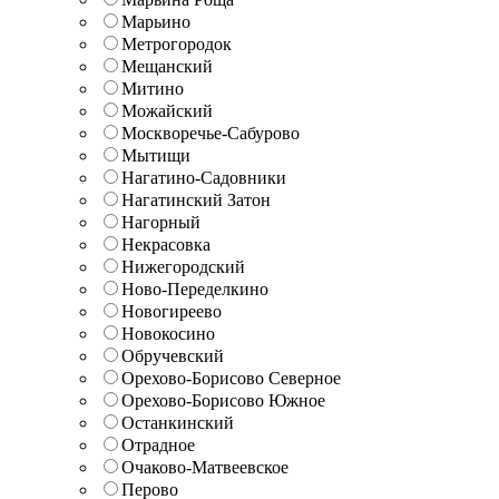
Марьино
Метрогородок
Мещанский
Митино
Можайский
Москворечье-Сабурово
Мытищи
Нагатино-Садовники
Нагатинский Затон
Нагорный
Некрасовка
Нижегородский
Ново-Переделкино
Новогиреево
Новокосино
Обручевский
Орехово-Борисово Северное
Орехово-Борисово Южное
Останкинский
Отрадное
Очаково-Матвеевское
Перово