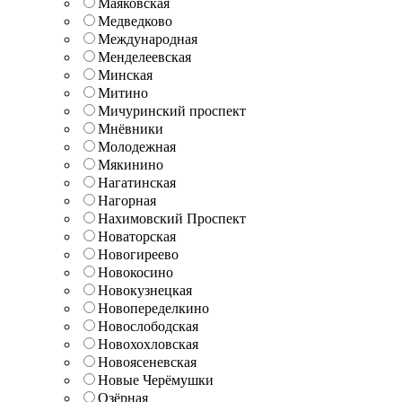
Маяковская
Медведково
Международная
Менделеевская
Минская
Митино
Мичуринский проспект
Мнёвники
Молодежная
Мякинино
Нагатинская
Нагорная
Нахимовский Проспект
Новаторская
Новогиреево
Новокосино
Новокузнецкая
Новопеределкино
Новослободская
Новохохловская
Новоясеневская
Новые Черёмушки
Озёрная