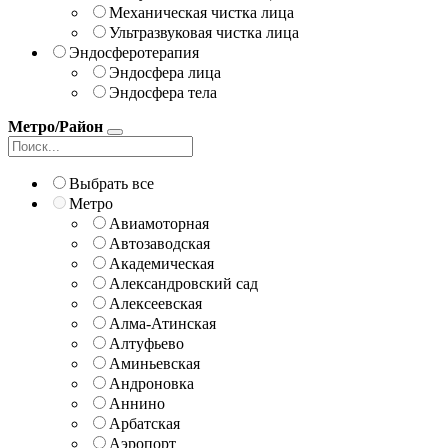
Механическая чистка лица
Ультразвуковая чистка лица
Эндосферотерапия
Эндосфера лица
Эндосфера тела
Метро/Район
Выбрать все
Метро
Авиамоторная
Автозаводская
Академическая
Александровский сад
Алексеевская
Алма-Атинская
Алтуфьево
Аминьевская
Андроновка
Аннино
Арбатская
Аэропорт