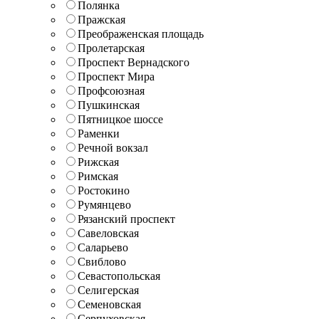
Полянка
Пражская
Преображенская площадь
Пролетарская
Проспект Вернадского
Проспект Мира
Профсоюзная
Пушкинская
Пятницкое шоссе
Раменки
Речной вокзал
Рижская
Римская
Ростокино
Румянцево
Рязанский проспект
Савеловская
Саларьево
Свиблово
Севастопольская
Селигерская
Семеновская
Серпуховская