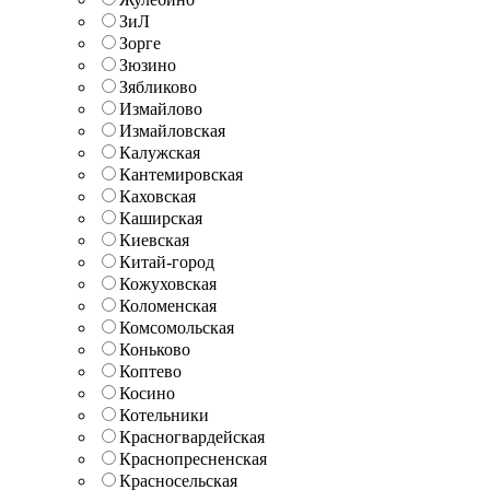
ЗиЛ
Зорге
Зюзино
Зябликово
Измайлово
Измайловская
Калужская
Кантемировская
Каховская
Каширская
Киевская
Китай-город
Кожуховская
Коломенская
Комсомольская
Коньково
Коптево
Косино
Котельники
Красногвардейская
Краснопресненская
Красносельская