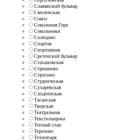
Славянский бульвар
Смоленская
Сокол
Соколиная Гора
Сокольники
Солнцево
Спартак
Спортивная
Сретенский бульвар
Стахановская
Стрешнево
Строгино
Студенческая
Сухаревская
Сходненская
Таганская
Тверская
Театральная
Текстильщики
Теплый стан
Терехово
Технопарк