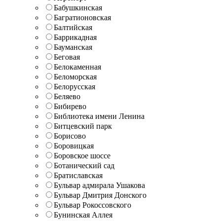
Бабушкинская
Багратионовская
Балтийская
Баррикадная
Бауманская
Беговая
Белокаменная
Беломорская
Белорусская
Беляево
Бибирево
Библиотека имени Ленина
Битцевский парк
Борисово
Боровицкая
Боровское шоссе
Ботанический сад
Братиславская
Бульвар адмирала Ушакова
Бульвар Дмитрия Донского
Бульвар Рокоссовского
Бунинская Аллея