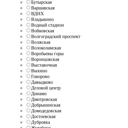
Бутырская
Варшавская
ВДНХ
Владыкино
Водный стадион
Войковская
Волгоградский проспект
Волжская
Волоколамская
Воробьевы горы
Воронцовская
Выставочная
Выхино
Говорово
Давыдково
Деловой центр
Динамо
Дмитровская
Добрынинская
Домодедовская
Достоевская
Дубровка
Жулебино