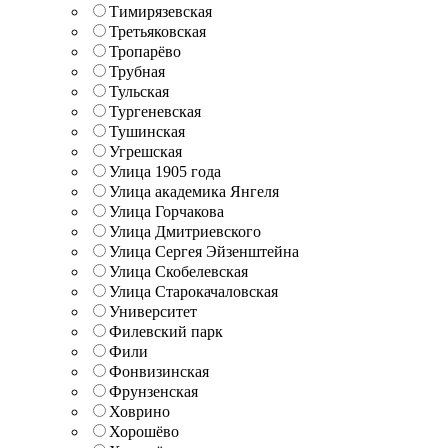
Тимирязевская
Третьяковская
Тропарёво
Трубная
Тульская
Тургеневская
Тушинская
Угрешская
Улица 1905 года
Улица академика Янгеля
Улица Горчакова
Улица Дмитриевского
Улица Сергея Эйзенштейна
Улица Скобелевская
Улица Старокачаловская
Университет
Филевский парк
Фили
Фонвизинская
Фрунзенская
Ховрино
Хорошёво