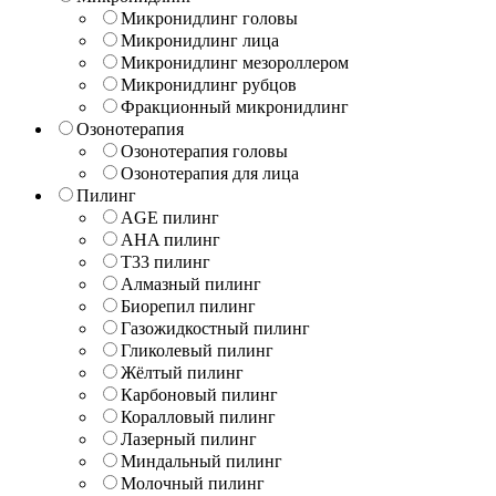
Микронидлинг головы
Микронидлинг лица
Микронидлинг мезороллером
Микронидлинг рубцов
Фракционный микронидлинг
Озонотерапия
Озонотерапия головы
Озонотерапия для лица
Пилинг
AGE пилинг
AHA пилинг
T33 пилинг
Алмазный пилинг
Биорепил пилинг
Газожидкостный пилинг
Гликолевый пилинг
Жёлтый пилинг
Карбоновый пилинг
Коралловый пилинг
Лазерный пилинг
Миндальный пилинг
Молочный пилинг