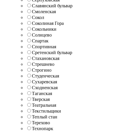
Славянский бульвар
Смоленская
Сокол
Соколиная Гора
Сокольники
Солнцево
Спартак
Спортивная
Сретенский бульвар
Стахановская
Стрешнево
Строгино
Студенческая
Сухаревская
Сходненская
Таганская
Тверская
Театральная
Текстильщики
Теплый стан
Терехово
Технопарк