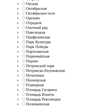
Окская
Октябрьская
Октябрьское поле
Орехово
Отрадное
Охотный ряд
Павелецкая
Панфиловская
Парк Культуры
Парк Победы
Партизанская
Первомайская
Перово
Петровский парк
Петровско-Разумовская
Печатники
Пионерская
Планерная
Площадь Гагарина
Площадь Ильича
Площадь Революции
Полежаевская