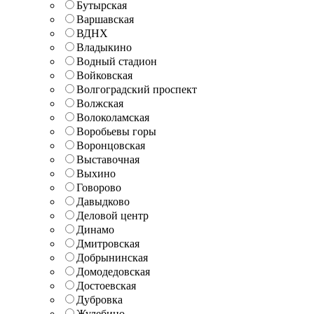
Бутырская
Варшавская
ВДНХ
Владыкино
Водный стадион
Войковская
Волгоградский проспект
Волжская
Волоколамская
Воробьевы горы
Воронцовская
Выставочная
Выхино
Говорово
Давыдково
Деловой центр
Динамо
Дмитровская
Добрынинская
Домодедовская
Достоевская
Дубровка
Жулебино