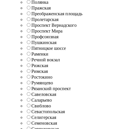
Полянка
Пражская
Преображенская площадь
Пролетарская
Проспект Вернадского
Проспект Мира
Профсоюзная
Пушкинская
Пятницкое шоссе
Раменки
Речной вокзал
Рижская
Римская
Ростокино
Румянцево
Рязанский проспект
Савеловская
Саларьево
Свиблово
Севастопольская
Селигерская
Семеновская
Серпуховская