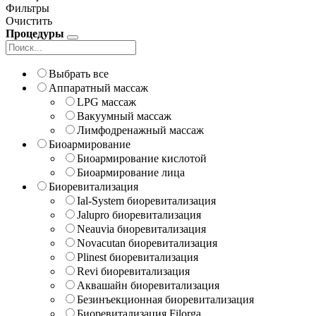
Фильтры
Очистить
Процедуры
Выбрать все
Аппаратный массаж
LPG массаж
Вакуумный массаж
Лимфодренажный массаж
Биоармирование
Биоармирование кислотой
Биоармирование лица
Биоревитализация
Ial-System биоревитализация
Jalupro биоревитализация
Neauvia биоревитализация
Novacutan биоревитализация
Plinest биоревитализация
Revi биоревитализация
Аквашайн биоревитализация
Безинъекционная биоревитализация
Биоревитализация Filorga