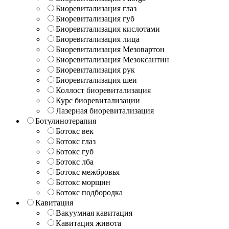
Биоревитализация глаз
Биоревитализация губ
Биоревитализация кислотами
Биоревитализация лица
Биоревитализация Мезовартон
Биоревитализация Мезоксантин
Биоревитализация рук
Биоревитализация шеи
Коллост биоревитализация
Курс биоревитализации
Лазерная биоревитализация
Ботулинотерапия
Ботокс век
Ботокс глаз
Ботокс губ
Ботокс лба
Ботокс межбровья
Ботокс морщин
Ботокс подбородка
Кавитация
Вакуумная кавитация
Кавитация живота