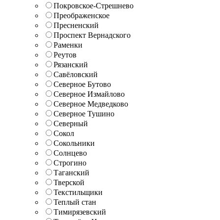
Покровское-Стрешнево
Преображенское
Пресненский
Проспект Вернадского
Раменки
Реутов
Рязанский
Савёловский
Северное Бутово
Северное Измайлово
Северное Медведково
Северное Тушино
Северный
Сокол
Сокольники
Солнцево
Строгино
Таганский
Тверской
Текстильщики
Теплый стан
Тимирязевский