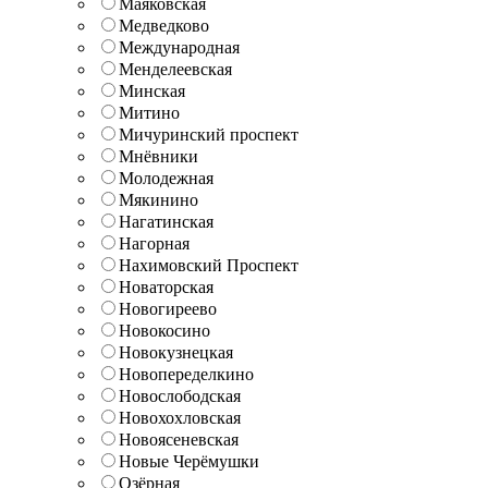
Маяковская
Медведково
Международная
Менделеевская
Минская
Митино
Мичуринский проспект
Мнёвники
Молодежная
Мякинино
Нагатинская
Нагорная
Нахимовский Проспект
Новаторская
Новогиреево
Новокосино
Новокузнецкая
Новопеределкино
Новослободская
Новохохловская
Новоясеневская
Новые Черёмушки
Озёрная