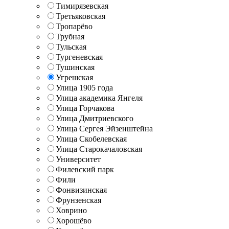
Тимирязевская
Третьяковская
Тропарёво
Трубная
Тульская
Тургеневская
Тушинская
Угрешская
Улица 1905 года
Улица академика Янгеля
Улица Горчакова
Улица Дмитриевского
Улица Сергея Эйзенштейна
Улица Скобелевская
Улица Старокачаловская
Университет
Филевский парк
Фили
Фонвизинская
Фрунзенская
Ховрино
Хорошёво