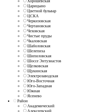
Хорошёвская
Царицыно
Цветной бульвар
ЦСКА
Черкизовская
Чертановская
Чеховская
Чистые пруды
Чкаловская
Шаболовская
Шелепиха
Шипиловская
Шоссе Энтузиастов
Щелковская
Щукинская
Электрозаводская
Юго-Восточная
Юго-Западная
Южная
Ясенево
Район
Академический
Алексеевский