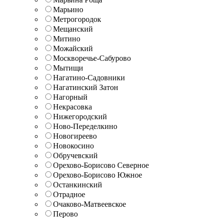
Марьино
Метрогородок
Мещанский
Митино
Можайский
Москворечье-Сабурово
Мытищи
Нагатино-Садовники
Нагатинский Затон
Нагорный
Некрасовка
Нижегородский
Ново-Переделкино
Новогиреево
Новокосино
Обручевский
Орехово-Борисово Северное
Орехово-Борисово Южное
Останкинский
Отрадное
Очаково-Матвеевское
Перово