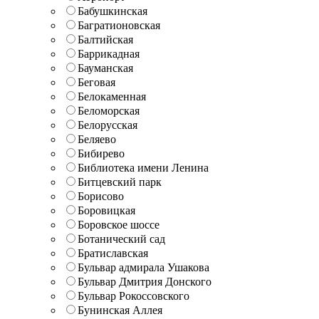
Бабушкинская
Багратионовская
Балтийская
Баррикадная
Бауманская
Беговая
Белокаменная
Беломорская
Белорусская
Беляево
Бибирево
Библиотека имени Ленина
Битцевский парк
Борисово
Боровицкая
Боровское шоссе
Ботанический сад
Братиславская
Бульвар адмирала Ушакова
Бульвар Дмитрия Донского
Бульвар Рокоссовского
Бунинская Аллея