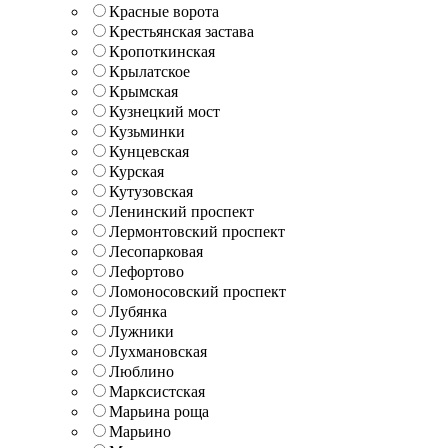
Красные ворота
Крестьянская застава
Кропоткинская
Крылатское
Крымская
Кузнецкий мост
Кузьминки
Кунцевская
Курская
Кутузовская
Ленинский проспект
Лермонтовский проспект
Лесопарковая
Лефортово
Ломоносовский проспект
Лубянка
Лужники
Лухмановская
Люблино
Марксистская
Марьина роща
Марьино