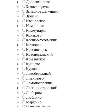
Дорогомилово
Замоскворечье
Западное Дегунино
Зюзино
Ивановское
Измайлово
Коммунарка
Коньково
Косино-Ухтомский
Котловка
Красногорск
Красносельский
Крылатское
Кунцево
Куркино
Левобережный
Лианозово
Ломоносовский
Лосиноостровский
Люберцы
Люблино
Марфино
Марьина Роща