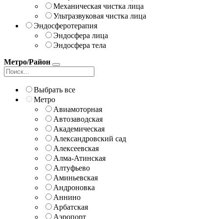
Механическая чистка лица
Ультразвуковая чистка лица
Эндосферотерапия
Эндосфера лица
Эндосфера тела
Метро/Район
Выбрать все
Метро
Авиамоторная
Автозаводская
Академическая
Александровский сад
Алексеевская
Алма-Атинская
Алтуфьево
Аминьевская
Андроновка
Аннино
Арбатская
Аэропорт