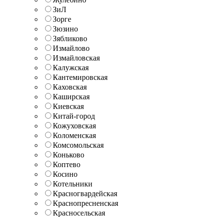
ЗиЛ
Зорге
Зюзино
Зябликово
Измайлово
Измайловская
Калужская
Кантемировская
Каховская
Каширская
Киевская
Китай-город
Кожуховская
Коломенская
Комсомольская
Коньково
Коптево
Косино
Котельники
Красногвардейская
Краснопресненская
Красносельская