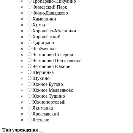
Тропарёво-Никулино
Филёвский Парк
Фили-Давыдково
Хамовники
Химки
Хорошёво-Мнёвники
Хорошёвский
Царицыно
Черёмушки
Чертаново Северное
Чертаново Центральное
Чертаново Южное
Щербинка
Щукино
Южное Бутово
Южное Медведково
Южное Тушино
Южнопортовый
Якиманка
Ярославский
Ясенево
Тип учреждения