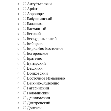
Алтуфьевский
Арбат
Аэропорт
Бабушкинский
Балашиха
Басманный
Беговой
Бескудниковский
Бибирево
Бирюлёво Восточное
Богородское
Братеево
Бутырский
Вешняки
Войковский
Восточное Измайлово
Выхино-Жулебино
Гагаринский
Головинский
Даниловский
Дмитровский
Донской