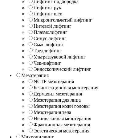
Лифтинг подбородка
Лифтинг рук
Лифтинг шеи
Микроигольчатый лифтинг
Нитевой лифтинг
Плазмолифтинг
Синус лифтинг
Смас лифтинг
Тредлифтинг
Ультразвуковой лифтинг
Чек-лифтинг
Эндоскопический лифтинг
Мезотерапия
NCTF мезотерапия
Безинъекционная мезотерапия
Дермахил мезотерапия
Мезотерапия для лица
Мезотерапия кожи головы
Мезотерапия тела
Неинвазивная мезотерапия
Фракционная мезотерапия
Эстетическая мезотерапия
Микронидлинг