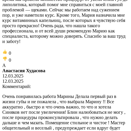
липолитика, который помог мне справиться с моей главной
проблемой — щеками. Сейчас мы работаем над сужением
пор, и уже наметили курс. Кроме того, Мария назначила мне
курс витаминных капельниц, после которых я чувствую себя
просто прекрасно! Очень рада, что нашла такого
профессионала, и от всей души рекомендую Марию как
специалиста, которому можно доверять. Спасибо за ваш труд
и заботу!
0
0
А
Анастасия Худасова
12.03.2025
12.03.2025
Комментарий:
Очень понравилась работа Марины Делала первый раз в
жизни губы и не пожалела , что выбрала Марину !! Все
аккуратно , быстро и что очень важно, то что и хотела
Синяков нет после увеличения! Блин налюбоваться не могу ,
после процедуры проконсультировала , что нужно делать
дальше и чем мазать. Помещение стильное и чистое ! Мастер
общительный и веселый , предупреждает если вдруг будет