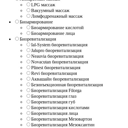
LPG массаж
Вакуумный массаж
Лимфодренажный массаж
Биоармирование
Биоармирование кислотой
Биоармирование лица
Биоревитализация
Ial-System биоревитализация
Jalupro биоревитализация
Neauvia биоревитализация
Novacutan биоревитализация
Plinest биоревитализация
Revi биоревитализация
Аквашайн биоревитализация
Безинъекционная биоревитализация
Биоревитализация Filorga
Биоревитализация глаз
Биоревитализация губ
Биоревитализация кислотами
Биоревитализация лица
Биоревитализация Мезовартон
Биоревитализация Мезоксантин