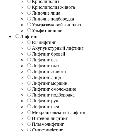
Криолиполиз
Криолиполиз живота
Липолиз лица
Липолиз подбородка
Ультразвуковой липолиз
Ульфит липолиз
Лифтинг
RF лифтинг
Акупунктурный лифтинг
Лифтинг бровей
Лифтинг век
Лифтинг глаз
Лифтинг живота
Лифтинг лица
Лифтинг морщин
Лифтинг омоложение
Лифтинг подбородка
Лифтинг рук
Лифтинг шеи
Микроигольчатый лифтинг
Нитевой лифтинг
Плазмолифтинг
Синус лифтинг