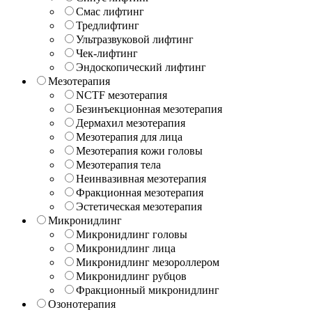
Смас лифтинг
Тредлифтинг
Ультразвуковой лифтинг
Чек-лифтинг
Эндоскопический лифтинг
Мезотерапия
NCTF мезотерапия
Безинъекционная мезотерапия
Дермахил мезотерапия
Мезотерапия для лица
Мезотерапия кожи головы
Мезотерапия тела
Неинвазивная мезотерапия
Фракционная мезотерапия
Эстетическая мезотерапия
Микронидлинг
Микронидлинг головы
Микронидлинг лица
Микронидлинг мезороллером
Микронидлинг рубцов
Фракционный микронидлинг
Озонотерапия