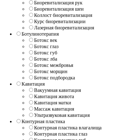
Биоревитализация рук
Биоревитализация шеи
Коллост биоревитализация
Курс биоревитализации
Лазерная биоревитализация
Ботулинотерапия
Ботокс век
Ботокс глаз
Ботокс губ
Ботокс лба
Ботокс межбровья
Ботокс морщин
Ботокс подбородка
Кавитация
Вакуумная кавитация
Кавитация живота
Кавитация матки
Массаж кавитация
Ультразвуковая кавитация
Контурная пластика
Контурная пластика влагалища
Контурная пластика глаз