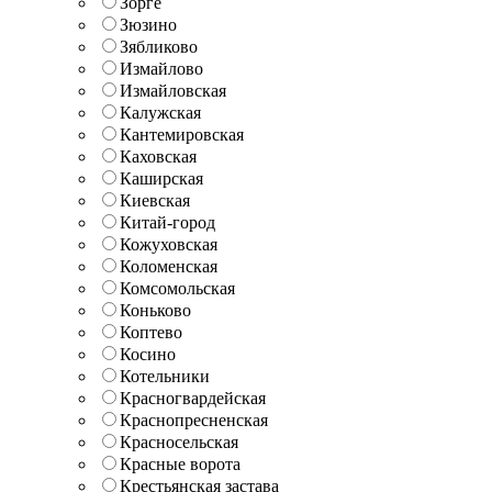
Зорге
Зюзино
Зябликово
Измайлово
Измайловская
Калужская
Кантемировская
Каховская
Каширская
Киевская
Китай-город
Кожуховская
Коломенская
Комсомольская
Коньково
Коптево
Косино
Котельники
Красногвардейская
Краснопресненская
Красносельская
Красные ворота
Крестьянская застава