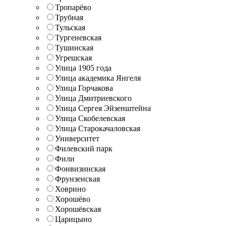
Тропарёво
Трубная
Тульская
Тургеневская
Тушинская
Угрешская
Улица 1905 года
Улица академика Янгеля
Улица Горчакова
Улица Дмитриевского
Улица Сергея Эйзенштейна
Улица Скобелевская
Улица Старокачаловская
Университет
Филевский парк
Фили
Фонвизинская
Фрунзенская
Ховрино
Хорошёво
Хорошёвская
Царицыно