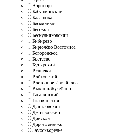
Аэропорт
Бабушкинский
Балашиха
Басманный
Беговой
Бескудниковский
Бибирево
Бирюлёво Восточное
Богородское
Братеево
Бутырский
Вешняки
Войковский
Восточное Измайлово
Выхино-Жулебино
Гагаринский
Головинский
Даниловский
Дмитровский
Донской
Дорогомилово
Замоскворечье