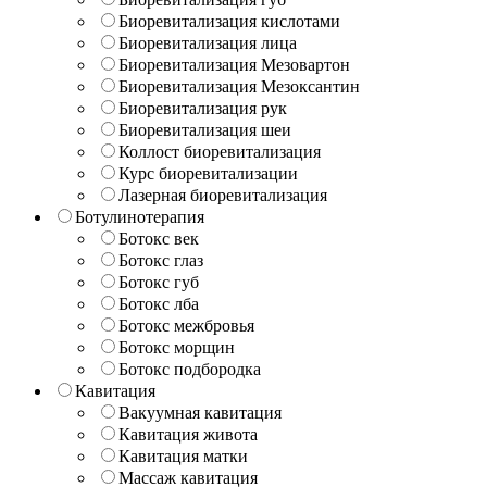
Биоревитализация кислотами
Биоревитализация лица
Биоревитализация Мезовартон
Биоревитализация Мезоксантин
Биоревитализация рук
Биоревитализация шеи
Коллост биоревитализация
Курс биоревитализации
Лазерная биоревитализация
Ботулинотерапия
Ботокс век
Ботокс глаз
Ботокс губ
Ботокс лба
Ботокс межбровья
Ботокс морщин
Ботокс подбородка
Кавитация
Вакуумная кавитация
Кавитация живота
Кавитация матки
Массаж кавитация