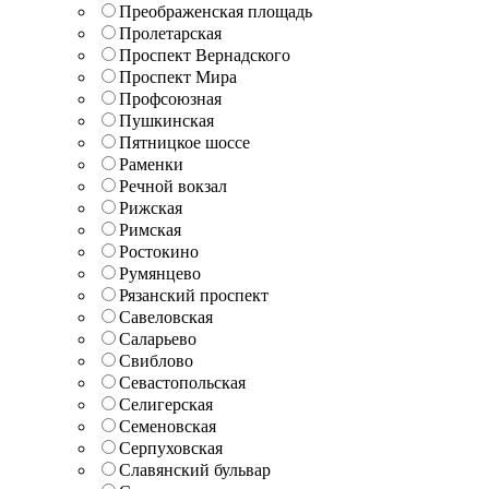
Преображенская площадь
Пролетарская
Проспект Вернадского
Проспект Мира
Профсоюзная
Пушкинская
Пятницкое шоссе
Раменки
Речной вокзал
Рижская
Римская
Ростокино
Румянцево
Рязанский проспект
Савеловская
Саларьево
Свиблово
Севастопольская
Селигерская
Семеновская
Серпуховская
Славянский бульвар