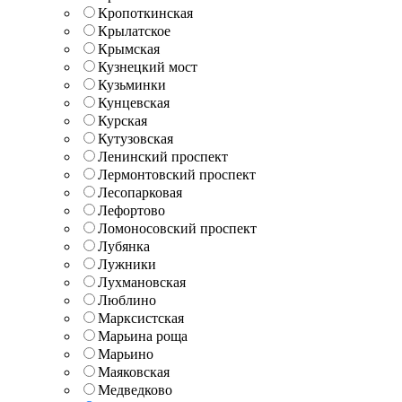
Кропоткинская
Крылатское
Крымская
Кузнецкий мост
Кузьминки
Кунцевская
Курская
Кутузовская
Ленинский проспект
Лермонтовский проспект
Лесопарковая
Лефортово
Ломоносовский проспект
Лубянка
Лужники
Лухмановская
Люблино
Марксистская
Марьина роща
Марьино
Маяковская
Медведково