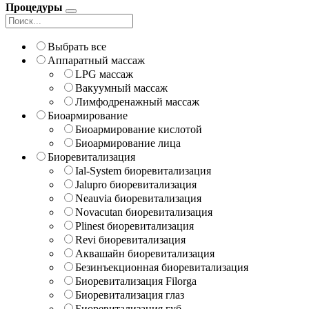
Процедуры
Выбрать все
Аппаратный массаж
LPG массаж
Вакуумный массаж
Лимфодренажный массаж
Биоармирование
Биоармирование кислотой
Биоармирование лица
Биоревитализация
Ial-System биоревитализация
Jalupro биоревитализация
Neauvia биоревитализация
Novacutan биоревитализация
Plinest биоревитализация
Revi биоревитализация
Аквашайн биоревитализация
Безинъекционная биоревитализация
Биоревитализация Filorga
Биоревитализация глаз
Биоревитализация губ