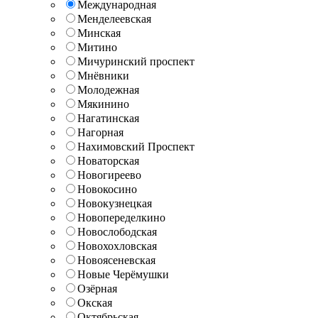
Международная
Менделеевская
Минская
Митино
Мичуринский проспект
Мнёвники
Молодежная
Мякинино
Нагатинская
Нагорная
Нахимовский Проспект
Новаторская
Новогиреево
Новокосино
Новокузнецкая
Новопеределкино
Новослободская
Новохохловская
Новоясеневская
Новые Черёмушки
Озёрная
Окская
Октябрьская