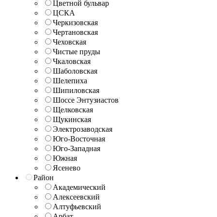
Цветной бульвар
ЦСКА
Черкизовская
Чертановская
Чеховская
Чистые пруды
Чкаловская
Шаболовская
Шелепиха
Шипиловская
Шоссе Энтузиастов
Щелковская
Щукинская
Электрозаводская
Юго-Восточная
Юго-Западная
Южная
Ясенево
Район
Академический
Алексеевский
Алтуфьевский
Арбат