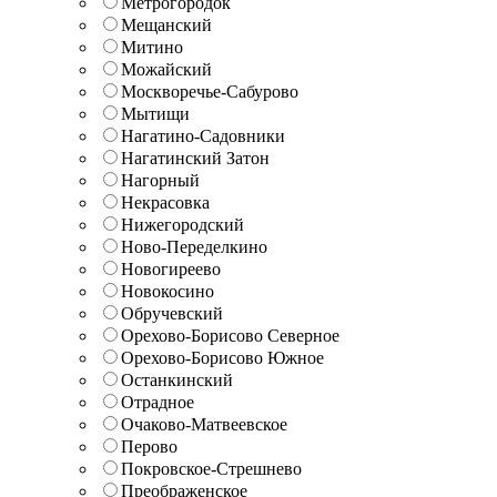
Метрогородок
Мещанский
Митино
Можайский
Москворечье-Сабурово
Мытищи
Нагатино-Садовники
Нагатинский Затон
Нагорный
Некрасовка
Нижегородский
Ново-Переделкино
Новогиреево
Новокосино
Обручевский
Орехово-Борисово Северное
Орехово-Борисово Южное
Останкинский
Отрадное
Очаково-Матвеевское
Перово
Покровское-Стрешнево
Преображенское