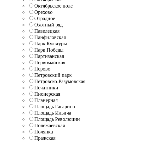
Октябрьское поле
Орехово
Отрадное
Охотный ряд
Павелецкая
Панфиловская
Парк Культуры
Парк Победы
Партизанская
Первомайская
Перово
Петровский парк
Петровско-Разумовская
Печатники
Пионерская
Планерная
Площадь Гагарина
Площадь Ильича
Площадь Революции
Полежаевская
Полянка
Пражская