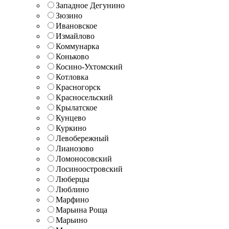
Западное Дегунино
Зюзино
Ивановское
Измайлово
Коммунарка
Коньково
Косино-Ухтомский
Котловка
Красногорск
Красносельский
Крылатское
Кунцево
Куркино
Левобережный
Лианозово
Ломоносовский
Лосиноостровский
Люберцы
Люблино
Марфино
Марьина Роща
Марьино