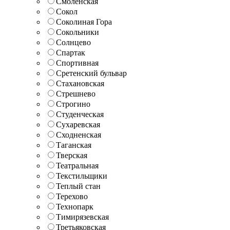
Смоленская
Сокол
Соколиная Гора
Сокольники
Солнцево
Спартак
Спортивная
Сретенский бульвар
Стахановская
Стрешнево
Строгино
Студенческая
Сухаревская
Сходненская
Таганская
Тверская
Театральная
Текстильщики
Теплый стан
Терехово
Технопарк
Тимирязевская
Третьяковская