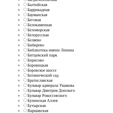
Балтийская
Баррикадная
Бауманская
Беговая
Белокаменная
Беломорская
Белорусская
Беляево
Бибирево
Библиотека имени Ленина
Битцевский парк
Борисово
Боровицкая
Боровское шоссе
Ботанический сад
Братиславская
Бульвар адмирала Ушакова
Бульвар Дмитрия Донского
Бульвар Рокоссовского
Бунинская Аллея
Бутырская
Варшавская