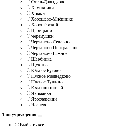
Фили-Давыдково
Хамовники
Химки
Хорошёво-Мнёвники
Хорошёвский
Царицыно
Черёмушки
Чертаново Северное
Чертаново Центральное
Чертаново Южное
Щербинка
Щукино
Южное Бутово
Южное Медведково
Южное Тушино
Южнопортовый
Якиманка
Ярославский
Ясенево
Тип учреждения
Выбрать все