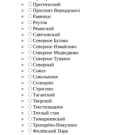
Пресненский
Проспект Вернадского
Раменки
Реутов
Рязанский
Савёловский
Северное Бутово
Северное Измайлово
Северное Медведково
Северное Тушино
Северный
Сокол
Сокольники
Солнцево
Строгино
Таганский
Тверской
Текстильщики
Теплый стан
Тимирязевский
Тропарёво-Никулино
Филёвский Парк