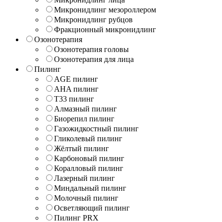
Микронидлинг мезороллером
Микронидлинг рубцов
Фракционный микронидлинг
Озонотерапия
Озонотерапия головы
Озонотерапия для лица
Пилинг
AGE пилинг
AHA пилинг
T33 пилинг
Алмазный пилинг
Биорепил пилинг
Газожидкостный пилинг
Гликолевый пилинг
Жёлтый пилинг
Карбоновый пилинг
Коралловый пилинг
Лазерный пилинг
Миндальный пилинг
Молочный пилинг
Осветляющий пилинг
Пилинг PRX