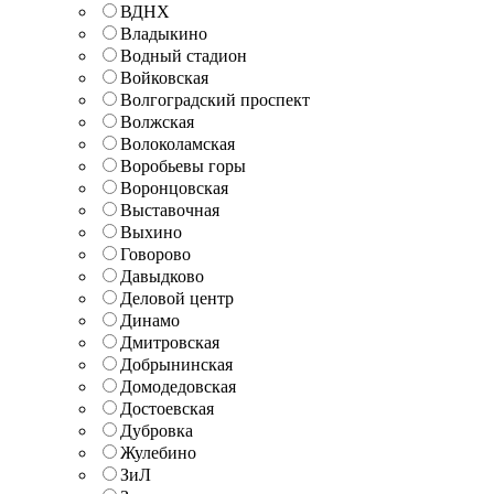
ВДНХ
Владыкино
Водный стадион
Войковская
Волгоградский проспект
Волжская
Волоколамская
Воробьевы горы
Воронцовская
Выставочная
Выхино
Говорово
Давыдково
Деловой центр
Динамо
Дмитровская
Добрынинская
Домодедовская
Достоевская
Дубровка
Жулебино
ЗиЛ