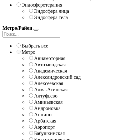
Эндосферотерапия
Эндосфера лица
Эндосфера тела
Метро/Район
Выбрать все
Метро
Авиамоторная
Автозаводская
Академическая
Александровский сад
Алексеевская
Алма-Атинская
Алтуфьево
Аминьевская
Андроновка
Аннино
Арбатская
Аэропорт
Бабушкинская
Багратионовская