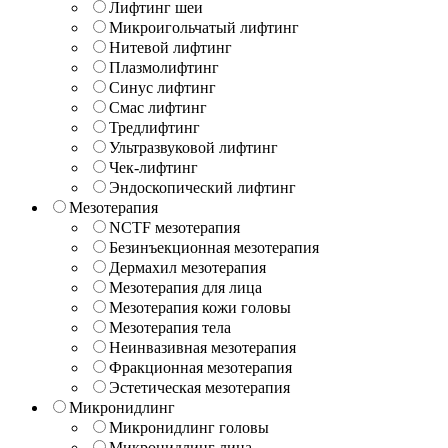
Лифтинг шеи
Микроигольчатый лифтинг
Нитевой лифтинг
Плазмолифтинг
Синус лифтинг
Смас лифтинг
Тредлифтинг
Ультразвуковой лифтинг
Чек-лифтинг
Эндоскопический лифтинг
Мезотерапия
NCTF мезотерапия
Безинъекционная мезотерапия
Дермахил мезотерапия
Мезотерапия для лица
Мезотерапия кожи головы
Мезотерапия тела
Неинвазивная мезотерапия
Фракционная мезотерапия
Эстетическая мезотерапия
Микронидлинг
Микронидлинг головы
Микронидлинг лица