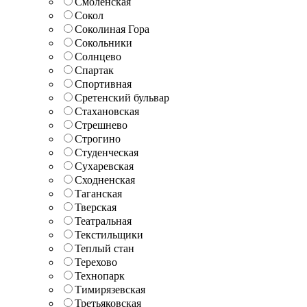
Смоленская
Сокол
Соколиная Гора
Сокольники
Солнцево
Спартак
Спортивная
Сретенский бульвар
Стахановская
Стрешнево
Строгино
Студенческая
Сухаревская
Сходненская
Таганская
Тверская
Театральная
Текстильщики
Теплый стан
Терехово
Технопарк
Тимирязевская
Третьяковская