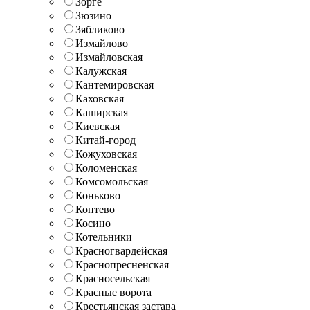
Зорге
Зюзино
Зябликово
Измайлово
Измайловская
Калужская
Кантемировская
Каховская
Каширская
Киевская
Китай-город
Кожуховская
Коломенская
Комсомольская
Коньково
Коптево
Косино
Котельники
Красногвардейская
Краснопресненская
Красносельская
Красные ворота
Крестьянская застава