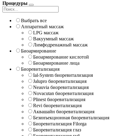
Процедуры
Выбрать все
Аппаратный массаж
LPG массаж
Вакуумный массаж
Лимфодренажный массаж
Биоармирование
Биоармирование кислотой
Биоармирование лица
Биоревитализация
Ial-System биоревитализация
Jalupro биоревитализация
Neauvia биоревитализация
Novacutan биоревитализация
Plinest биоревитализация
Revi биоревитализация
Аквашайн биоревитализация
Безинъекционная биоревитализация
Биоревитализация Filorga
Биоревитализация глаз
Биоревитализация губ