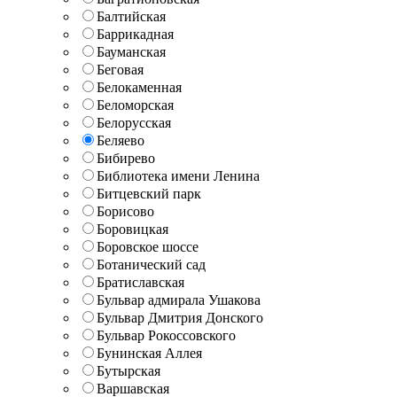
Балтийская
Баррикадная
Бауманская
Беговая
Белокаменная
Беломорская
Белорусская
Беляево
Бибирево
Библиотека имени Ленина
Битцевский парк
Борисово
Боровицкая
Боровское шоссе
Ботанический сад
Братиславская
Бульвар адмирала Ушакова
Бульвар Дмитрия Донского
Бульвар Рокоссовского
Бунинская Аллея
Бутырская
Варшавская