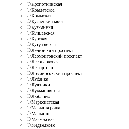
Кропоткинская
Крылатское
Крымская
Кузнецкий мост
Кузьминки
Кунцевская
Курская
Кутузовская
Ленинский проспект
Лермонтовский проспект
Лесопарковая
Лефортово
Ломоносовский проспект
Лубянка
Лужники
Лухмановская
Люблино
Марксистская
Марьина роща
Марьино
Маяковская
Медведково