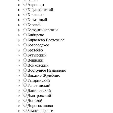
Аэропорт
Бабушкинский
Балашиха
Басманный
Беговой
Бескудниковский
Бибирево
Бирюлёво Восточное
Богородское
Братеево
Бутырский
Вешняки
Войковский
Восточное Измайлово
Выхино-Жулебино
Гагаринский
Головинский
Даниловский
Дмитровский
Донской
Дорогомилово
Замоскворечье