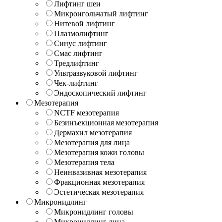
Лифтинг шеи
Микроигольчатый лифтинг
Нитевой лифтинг
Плазмолифтинг
Синус лифтинг
Смас лифтинг
Тредлифтинг
Ультразвуковой лифтинг
Чек-лифтинг
Эндоскопический лифтинг
Мезотерапия
NCTF мезотерапия
Безинъекционная мезотерапия
Дермахил мезотерапия
Мезотерапия для лица
Мезотерапия кожи головы
Мезотерапия тела
Неинвазивная мезотерапия
Фракционная мезотерапия
Эстетическая мезотерапия
Микронидлинг
Микронидлинг головы
Микронидлинг лица