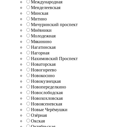
Международная
Менделеевская
Минская
Митино
Мичуринский проспект
Мнёвники
Молодежная
Мякинино
Нагатинская
Нагорная
Нахимовский Проспект
Новаторская
Новогиреево
Новокосино
Новокузнецкая
Новопеределкино
Новослободская
Новохохловская
Новоясеневская
Новые Черёмушки
Озёрная
Окская
Октябрьская