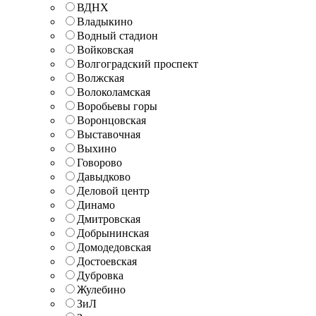
ВДНХ
Владыкино
Водный стадион
Войковская
Волгоградский проспект
Волжская
Волоколамская
Воробьевы горы
Воронцовская
Выставочная
Выхино
Говорово
Давыдково
Деловой центр
Динамо
Дмитровская
Добрынинская
Домодедовская
Достоевская
Дубровка
Жулебино
ЗиЛ