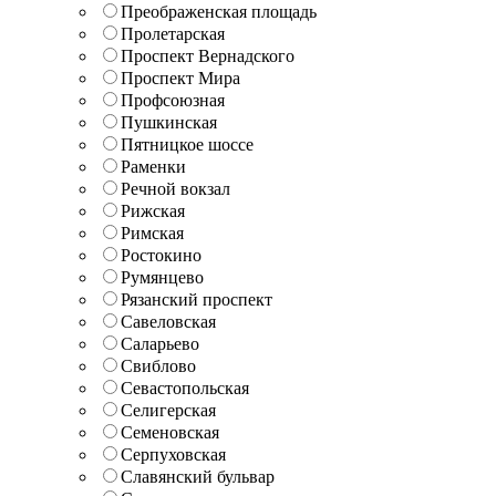
Преображенская площадь
Пролетарская
Проспект Вернадского
Проспект Мира
Профсоюзная
Пушкинская
Пятницкое шоссе
Раменки
Речной вокзал
Рижская
Римская
Ростокино
Румянцево
Рязанский проспект
Савеловская
Саларьево
Свиблово
Севастопольская
Селигерская
Семеновская
Серпуховская
Славянский бульвар