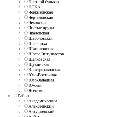
Цветной бульвар
ЦСКА
Черкизовская
Чертановская
Чеховская
Чистые пруды
Чкаловская
Шаболовская
Шелепиха
Шипиловская
Шоссе Энтузиастов
Щелковская
Щукинская
Электрозаводская
Юго-Восточная
Юго-Западная
Южная
Ясенево
Район
Академический
Алексеевский
Алтуфьевский
Арбат