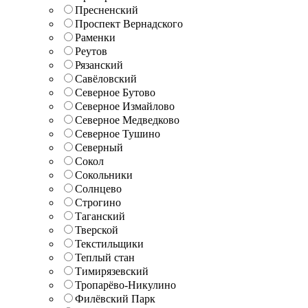
Пресненский
Проспект Вернадского
Раменки
Реутов
Рязанский
Савёловский
Северное Бутово
Северное Измайлово
Северное Медведково
Северное Тушино
Северный
Сокол
Сокольники
Солнцево
Строгино
Таганский
Тверской
Текстильщики
Теплый стан
Тимирязевский
Тропарёво-Никулино
Филёвский Парк