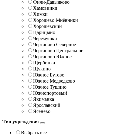
Фили-Давыдково
Хамовники
Химки
Хорошёво-Мнёвники
Хорошёвский
Царицыно
Черёмушки
Чертаново Северное
Чертаново Центральное
Чертаново Южное
Щербинка
Щукино
Южное Бутово
Южное Медведково
Южное Тушино
Южнопортовый
Якиманка
Ярославский
Ясенево
Тип учреждения
Выбрать все