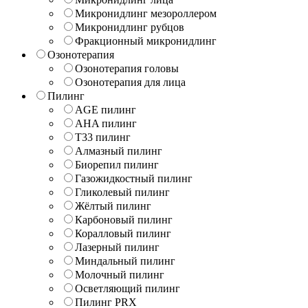
Микронидлинг мезороллером
Микронидлинг рубцов
Фракционный микронидлинг
Озонотерапия
Озонотерапия головы
Озонотерапия для лица
Пилинг
AGE пилинг
AHA пилинг
T33 пилинг
Алмазный пилинг
Биорепил пилинг
Газожидкостный пилинг
Гликолевый пилинг
Жёлтый пилинг
Карбоновый пилинг
Коралловый пилинг
Лазерный пилинг
Миндальный пилинг
Молочный пилинг
Осветляющий пилинг
Пилинг PRX