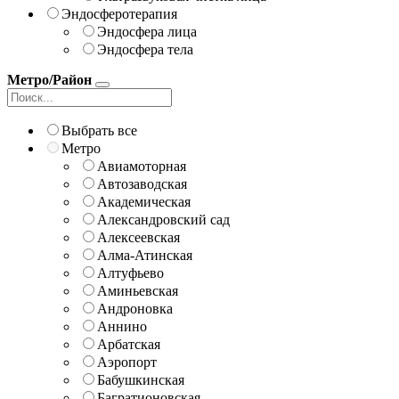
Эндосферотерапия
Эндосфера лица
Эндосфера тела
Метро/Район
Выбрать все
Метро
Авиамоторная
Автозаводская
Академическая
Александровский сад
Алексеевская
Алма-Атинская
Алтуфьево
Аминьевская
Андроновка
Аннино
Арбатская
Аэропорт
Бабушкинская
Багратионовская