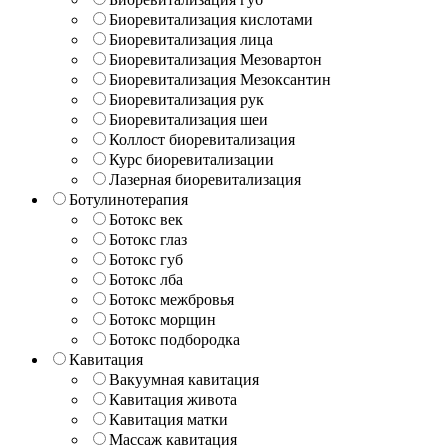
Биоревитализация кислотами
Биоревитализация лица
Биоревитализация Мезовартон
Биоревитализация Мезоксантин
Биоревитализация рук
Биоревитализация шеи
Коллост биоревитализация
Курс биоревитализации
Лазерная биоревитализация
Ботулинотерапия
Ботокс век
Ботокс глаз
Ботокс губ
Ботокс лба
Ботокс межбровья
Ботокс морщин
Ботокс подбородка
Кавитация
Вакуумная кавитация
Кавитация живота
Кавитация матки
Массаж кавитация