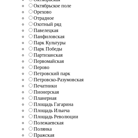
Октябрьское поле
Орехово
Отрадное
Охотный ряд
Павелецкая
Панфиловская
Парк Культуры
Парк Победы
Партизанская
Первомайская
Перово
Петровский парк
Петровско-Разумовская
Печатники
Пионерская
Планерная
Площадь Гагарина
Площадь Ильича
Площадь Революции
Полежаевская
Полянка
Пражская