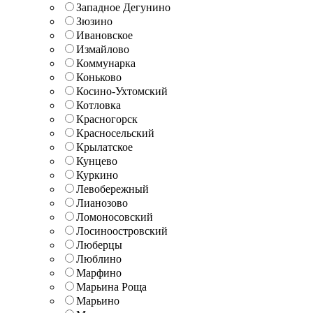
Западное Дегунино
Зюзино
Ивановское
Измайлово
Коммунарка
Коньково
Косино-Ухтомский
Котловка
Красногорск
Красносельский
Крылатское
Кунцево
Куркино
Левобережный
Лианозово
Ломоносовский
Лосиноостровский
Люберцы
Люблино
Марфино
Марьина Роща
Марьино