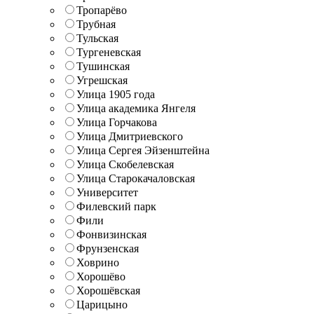
Тропарёво
Трубная
Тульская
Тургеневская
Тушинская
Угрешская
Улица 1905 года
Улица академика Янгеля
Улица Горчакова
Улица Дмитриевского
Улица Сергея Эйзенштейна
Улица Скобелевская
Улица Старокачаловская
Университет
Филевский парк
Фили
Фонвизинская
Фрунзенская
Ховрино
Хорошёво
Хорошёвская
Царицыно