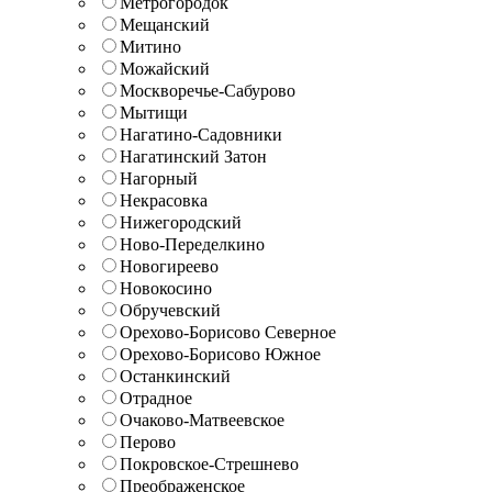
Метрогородок
Мещанский
Митино
Можайский
Москворечье-Сабурово
Мытищи
Нагатино-Садовники
Нагатинский Затон
Нагорный
Некрасовка
Нижегородский
Ново-Переделкино
Новогиреево
Новокосино
Обручевский
Орехово-Борисово Северное
Орехово-Борисово Южное
Останкинский
Отрадное
Очаково-Матвеевское
Перово
Покровское-Стрешнево
Преображенское