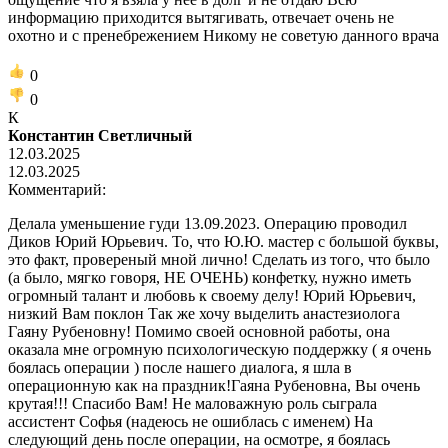
информацию приходится вытягивать, отвечает очень не
охотно и с пренебрежением Никому не советую данного врача
0
0
К
Константин Светличный
12.03.2025
12.03.2025
Комментарий:
Делала уменьшение гуди 13.09.2023. Операцию проводил
Диков Юрий Юрьевич. То, что Ю.Ю. мастер с большой буквы,
это факт, провереный мной лично! Сделать из того, что было
(а было, мягко говоря, НЕ ОЧЕНЬ) конфетку, нужно иметь
огромный талант и любовь к своему делу! Юрий Юрьевич,
низкий Вам поклон Так же хочу выделить анастезиолога
Гаяну Рубеновну! Помимо своей основной работы, она
оказала мне огромную психологическую поддержку ( я очень
боялась операции ) после нашего диалога, я шла в
операционную как на праздник!Гаяна Рубеновна, Вы очень
крутая!!! Спасибо Вам! Не маловажную роль сыграла
ассистент Софья (надеюсь не ошиблась с именем) На
следующий день после операции, на осмотре, я боялась