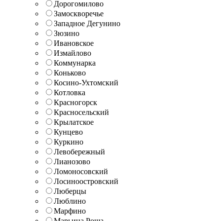
Дорогомилово
Замоскворечье
Западное Дегунино
Зюзино
Ивановское
Измайлово
Коммунарка
Коньково
Косино-Ухтомский
Котловка
Красногорск
Красносельский
Крылатское
Кунцево
Куркино
Левобережный
Лианозово
Ломоносовский
Лосиноостровский
Люберцы
Люблино
Марфино
Марьина Роща