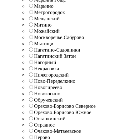
Марьино
Метрогородок
Мещанский
Митино
Можайский
Москворечье-Сабурово
Мытищи
Нагатино-Садовники
Нагатинский Затон
Нагорный
Некрасовка
Нижегородский
Ново-Переделкино
Новогиреево
Новокосино
Обручевский
Орехово-Борисово Северное
Орехово-Борисово Южное
Останкинский
Отрадное
Очаково-Матвеевское
Перово