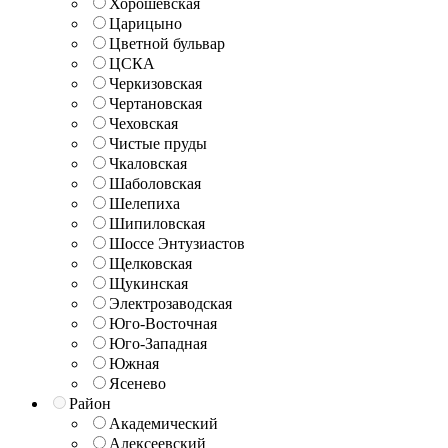
Хорошёвская
Царицыно
Цветной бульвар
ЦСКА
Черкизовская
Чертановская
Чеховская
Чистые пруды
Чкаловская
Шаболовская
Шелепиха
Шипиловская
Шоссе Энтузиастов
Щелковская
Щукинская
Электрозаводская
Юго-Восточная
Юго-Западная
Южная
Ясенево
Район
Академический
Алексеевский