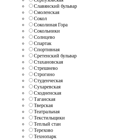
Славянский бульвар
Смоленская
Сокол
Соколиная Гора
Сокольники
Солнцево
Спартак
Спортивная
Сретенский бульвар
Стахановская
Стрешнево
Строгино
Студенческая
Сухаревская
Сходненская
Таганская
Тверская
Театральная
Текстильщики
Теплый стан
Терехово
Технопарк