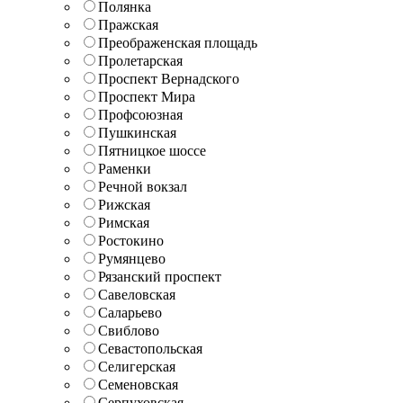
Полянка
Пражская
Преображенская площадь
Пролетарская
Проспект Вернадского
Проспект Мира
Профсоюзная
Пушкинская
Пятницкое шоссе
Раменки
Речной вокзал
Рижская
Римская
Ростокино
Румянцево
Рязанский проспект
Савеловская
Саларьево
Свиблово
Севастопольская
Селигерская
Семеновская
Серпуховская