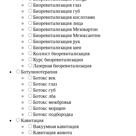
Биоревитализация глаз
Биоревитализация губ
Биоревитализация кислотами
Биоревитализация лица
Биоревитализация Мезовартон
Биоревитализация Мезоксантин
Биоревитализация рук
Биоревитализация шеи
Коллост биоревитализация
Курс биоревитализации
Лазерная биоревитализация
Ботулинотерапия
Ботокс век
Ботокс глаз
Ботокс губ
Ботокс лба
Ботокс межбровья
Ботокс морщин
Ботокс подбородка
Кавитация
Вакуумная кавитация
Кавитация живота