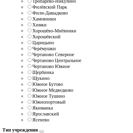
Тропарёво-Никулино
Филёвский Парк
Фили-Давыдково
Хамовники
Химки
Хорошёво-Мнёвники
Хорошёвский
Царицыно
Черёмушки
Чертаново Северное
Чертаново Центральное
Чертаново Южное
Щербинка
Щукино
Южное Бутово
Южное Медведково
Южное Тушино
Южнопортовый
Якиманка
Ярославский
Ясенево
Тип учреждения