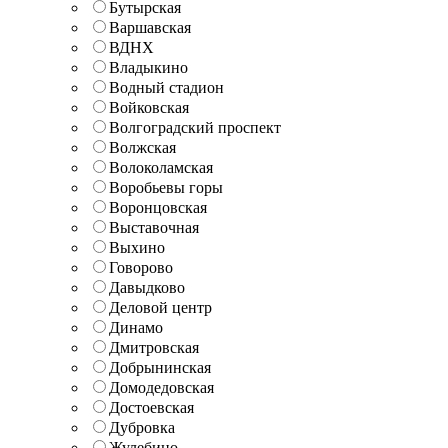
Бутырская
Варшавская
ВДНХ
Владыкино
Водный стадион
Войковская
Волгоградский проспект
Волжская
Волоколамская
Воробьевы горы
Воронцовская
Выставочная
Выхино
Говорово
Давыдково
Деловой центр
Динамо
Дмитровская
Добрынинская
Домодедовская
Достоевская
Дубровка
Жулебино