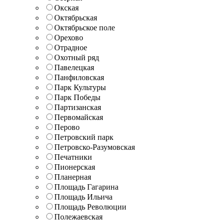
Окская
Октябрьская
Октябрьское поле
Орехово
Отрадное
Охотный ряд
Павелецкая
Панфиловская
Парк Культуры
Парк Победы
Партизанская
Первомайская
Перово
Петровский парк
Петровско-Разумовская
Печатники
Пионерская
Планерная
Площадь Гагарина
Площадь Ильича
Площадь Революции
Полежаевская