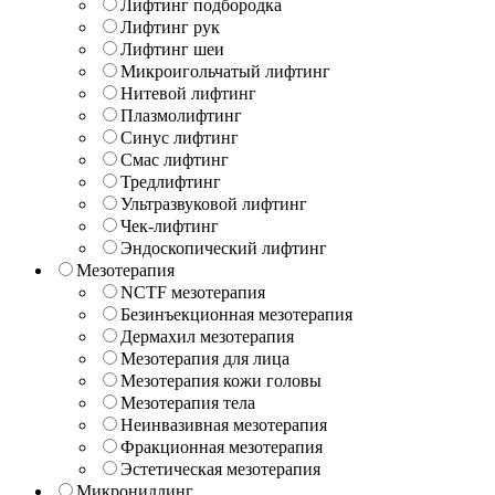
Лифтинг подбородка
Лифтинг рук
Лифтинг шеи
Микроигольчатый лифтинг
Нитевой лифтинг
Плазмолифтинг
Синус лифтинг
Смас лифтинг
Тредлифтинг
Ультразвуковой лифтинг
Чек-лифтинг
Эндоскопический лифтинг
Мезотерапия
NCTF мезотерапия
Безинъекционная мезотерапия
Дермахил мезотерапия
Мезотерапия для лица
Мезотерапия кожи головы
Мезотерапия тела
Неинвазивная мезотерапия
Фракционная мезотерапия
Эстетическая мезотерапия
Микронидлинг