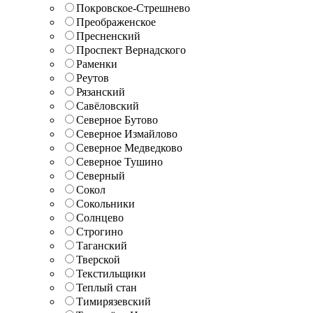
Покровское-Стрешнево
Преображенское
Пресненский
Проспект Вернадского
Раменки
Реутов
Рязанский
Савёловский
Северное Бутово
Северное Измайлово
Северное Медведково
Северное Тушино
Северный
Сокол
Сокольники
Солнцево
Строгино
Таганский
Тверской
Текстильщики
Теплый стан
Тимирязевский