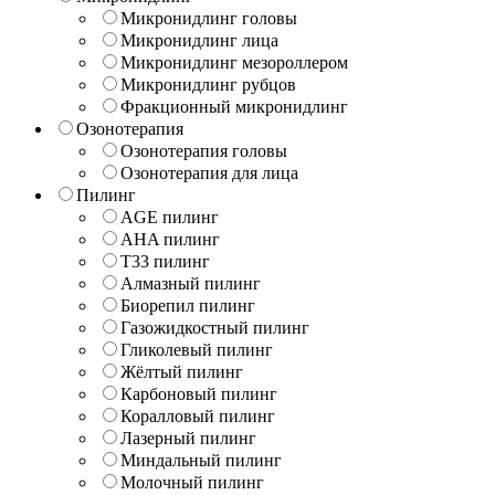
Микронидлинг головы
Микронидлинг лица
Микронидлинг мезороллером
Микронидлинг рубцов
Фракционный микронидлинг
Озонотерапия
Озонотерапия головы
Озонотерапия для лица
Пилинг
AGE пилинг
AHA пилинг
T33 пилинг
Алмазный пилинг
Биорепил пилинг
Газожидкостный пилинг
Гликолевый пилинг
Жёлтый пилинг
Карбоновый пилинг
Коралловый пилинг
Лазерный пилинг
Миндальный пилинг
Молочный пилинг