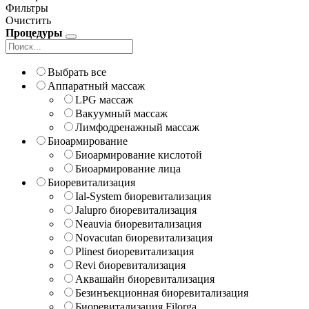
Фильтры
Очистить
Процедуры
Выбрать все
Аппаратный массаж
LPG массаж
Вакуумный массаж
Лимфодренажный массаж
Биоармирование
Биоармирование кислотой
Биоармирование лица
Биоревитализация
Ial-System биоревитализация
Jalupro биоревитализация
Neauvia биоревитализация
Novacutan биоревитализация
Plinest биоревитализация
Revi биоревитализация
Аквашайн биоревитализация
Безинъекционная биоревитализация
Биоревитализация Filorga