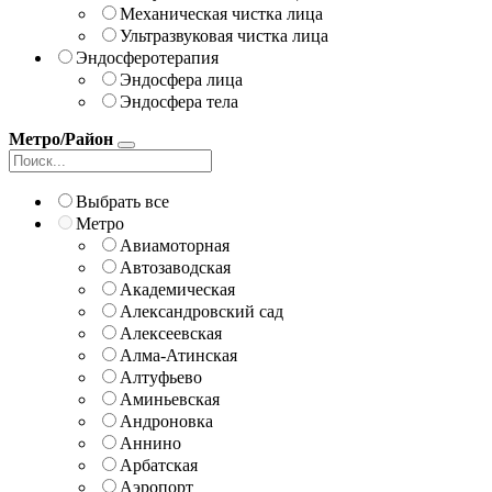
Механическая чистка лица
Ультразвуковая чистка лица
Эндосферотерапия
Эндосфера лица
Эндосфера тела
Метро/Район
Выбрать все
Метро
Авиамоторная
Автозаводская
Академическая
Александровский сад
Алексеевская
Алма-Атинская
Алтуфьево
Аминьевская
Андроновка
Аннино
Арбатская
Аэропорт