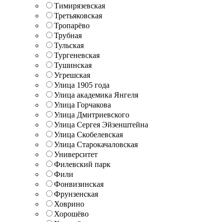
Тимирязевская
Третьяковская
Тропарёво
Трубная
Тульская
Тургеневская
Тушинская
Угрешская
Улица 1905 года
Улица академика Янгеля
Улица Горчакова
Улица Дмитриевского
Улица Сергея Эйзенштейна
Улица Скобелевская
Улица Старокачаловская
Университет
Филевский парк
Фили
Фонвизинская
Фрунзенская
Ховрино
Хорошёво