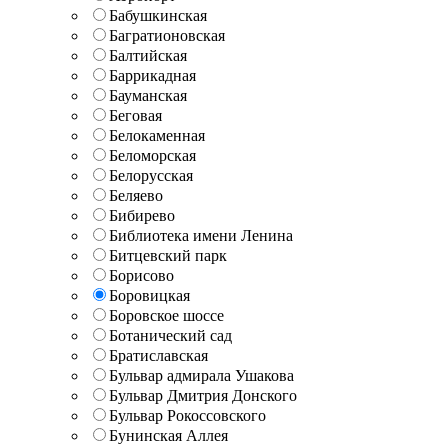
Бабушкинская
Багратионовская
Балтийская
Баррикадная
Бауманская
Беговая
Белокаменная
Беломорская
Белорусская
Беляево
Бибирево
Библиотека имени Ленина
Битцевский парк
Борисово
Боровицкая
Боровское шоссе
Ботанический сад
Братиславская
Бульвар адмирала Ушакова
Бульвар Дмитрия Донского
Бульвар Рокоссовского
Бунинская Аллея