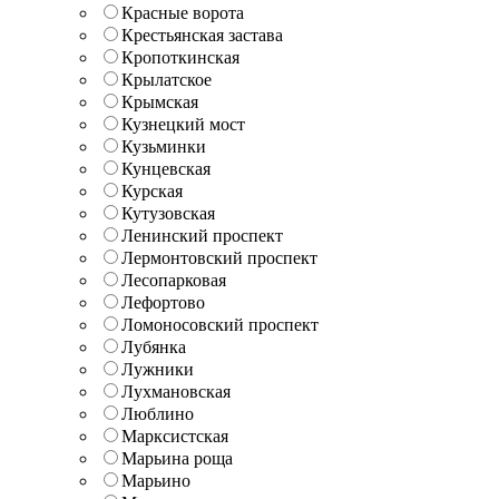
Красные ворота
Крестьянская застава
Кропоткинская
Крылатское
Крымская
Кузнецкий мост
Кузьминки
Кунцевская
Курская
Кутузовская
Ленинский проспект
Лермонтовский проспект
Лесопарковая
Лефортово
Ломоносовский проспект
Лубянка
Лужники
Лухмановская
Люблино
Марксистская
Марьина роща
Марьино