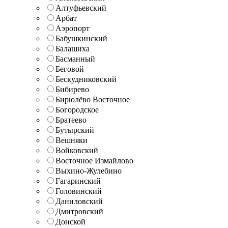
Алтуфьевский
Арбат
Аэропорт
Бабушкинский
Балашиха
Басманный
Беговой
Бескудниковский
Бибирево
Бирюлёво Восточное
Богородское
Братеево
Бутырский
Вешняки
Войковский
Восточное Измайлово
Выхино-Жулебино
Гагаринский
Головинский
Даниловский
Дмитровский
Донской