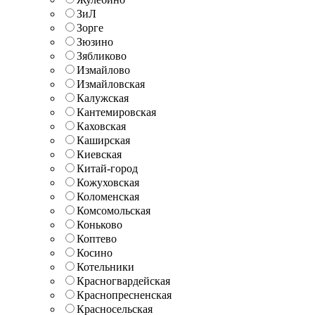
ЗиЛ
Зорге
Зюзино
Зябликово
Измайлово
Измайловская
Калужская
Кантемировская
Каховская
Каширская
Киевская
Китай-город
Кожуховская
Коломенская
Комсомольская
Коньково
Коптево
Косино
Котельники
Красногвардейская
Краснопресненская
Красносельская