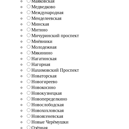
Маяковская
Медведково
Международная
Менделеевская
Минская
Митино
Мичуринский проспект
Мнёвники
Молодежная
Мякинино
Нагатинская
Нагорная
Нахимовский Проспект
Новаторская
Новогиреево
Новокосино
Новокузнецкая
Новопеределкино
Новослободская
Новохохловская
Новоясеневская
Новые Черёмушки
Озёрная