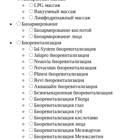
LPG массаж
Вакуумный массаж
Лимфодренажный массаж
Биоармирование
Биоармирование кислотой
Биоармирование лица
Биоревитализация
Ial-System биоревитализация
Jalupro биоревитализация
Neauvia биоревитализация
Novacutan биоревитализация
Plinest биоревитализация
Revi биоревитализация
Аквашайн биоревитализация
Безинъекционная биоревитализация
Биоревитализация Filorga
Биоревитализация глаз
Биоревитализация губ
Биоревитализация кислотами
Биоревитализация лица
Биоревитализация Мезовартон
Биоревитализация Мезоксантин