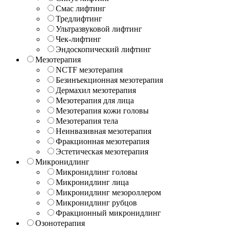
Смас лифтинг
Тредлифтинг
Ультразвуковой лифтинг
Чек-лифтинг
Эндоскопический лифтинг
Мезотерапия
NCTF мезотерапия
Безинъекционная мезотерапия
Дермахил мезотерапия
Мезотерапия для лица
Мезотерапия кожи головы
Мезотерапия тела
Неинвазивная мезотерапия
Фракционная мезотерапия
Эстетическая мезотерапия
Микронидлинг
Микронидлинг головы
Микронидлинг лица
Микронидлинг мезороллером
Микронидлинг рубцов
Фракционный микронидлинг
Озонотерапия