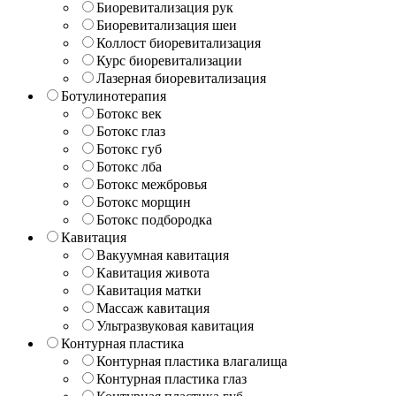
Биоревитализация рук
Биоревитализация шеи
Коллост биоревитализация
Курс биоревитализации
Лазерная биоревитализация
Ботулинотерапия
Ботокс век
Ботокс глаз
Ботокс губ
Ботокс лба
Ботокс межбровья
Ботокс морщин
Ботокс подбородка
Кавитация
Вакуумная кавитация
Кавитация живота
Кавитация матки
Массаж кавитация
Ультразвуковая кавитация
Контурная пластика
Контурная пластика влагалища
Контурная пластика глаз