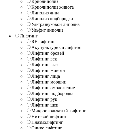
Криолиполиз
Криолиполиз живота
Липолиз лица
Липолиз подбородка
Ультразвуковой липолиз
Ульфит липолиз
Лифтинг
RF лифтинг
Акупунктурный лифтинг
Лифтинг бровей
Лифтинг век
Лифтинг глаз
Лифтинг живота
Лифтинг лица
Лифтинг морщин
Лифтинг омоложение
Лифтинг подбородка
Лифтинг рук
Лифтинг шеи
Микроигольчатый лифтинг
Нитевой лифтинг
Плазмолифтинг
Синус лифтинг