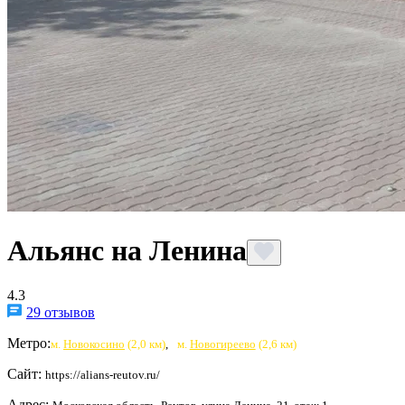
Альянс на Ленина
4.3
29 отзывов
Метро:
м.
Новокосино
(2,0 км)
,
м.
Новогиреево
(2,6 км)
Сайт:
https://alians-reutov.ru/
Адрес: