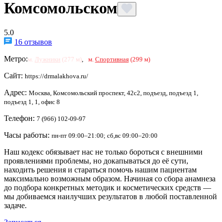
Комсомольском
5.0
16 отзывов
Метро:
м.
Лужники
(277 м)
,
м.
Спортивная
(299 м)
Сайт:
https://drmalakhova.ru/
Адрес:
Москва, Комсомольский проспект, 42с2, подъезд, подъезд 1,
подъезд 1, 1, офис 8
Телефон:
7 (966) 102-09-97
Часы работы:
пн-пт 09:00–21:00; сб,вс 09:00–20:00
Наш кодекс обязывает нас не только бороться с внешними
проявлениями проблемы, но докапываться до её сути,
находить решения и стараться помочь нашим пациентам
максимально возможным образом. Начиная со сбора анамнеза
до подбора конкретных методик и косметических средств —
мы добиваемся наилучших результатов в любой поставленной
задаче.