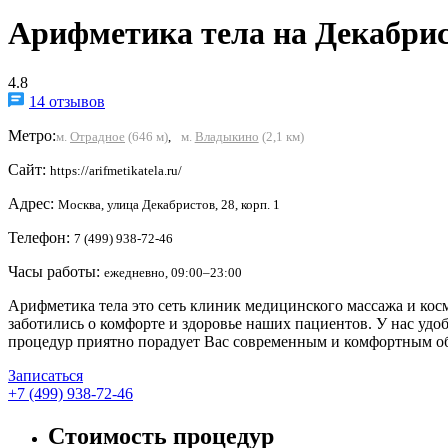
Арифметика тела на Декабри
4.8
14 отзывов
Метро:
м.
Отрадное
(646 м)
,
м.
Владыкино
(2,1 км)
Сайт:
https://arifmetikatela.ru/
Адрес:
Москва, улица Декабристов, 28, корп. 1
Телефон:
7 (499) 938-72-46
Часы работы:
ежедневно, 09:00–23:00
Арифметика тела это сеть клиник медицинского массажа и кос
заботились о комфорте и здоровье наших пациентов. У нас уд
процедур приятно порадует Вас современным и комфортным о
Записаться
+7 (499) 938-72-46
Стоимость процедур