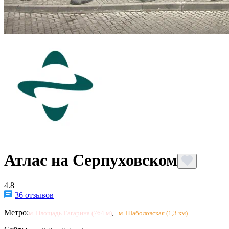
Атлас на Серпуховском
4.8
36 отзывов
Метро:
м.
Площадь Гагарина
(764 м)
,
м.
Шаболовская
(1,3 км)