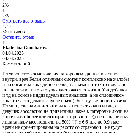
2%
1
2%
Смотреть все отзывы
4.75
36
отзывов
Оставить отзыв
E
Ekaterina Goncharova
04.04.2025
04.04.2025
Комментарий:
Из хорошего: косметология на хорошем уровне, красиво
внутри, врач Белан отличный смотрит комплексно на жалобы
и на организм как единое целое, назначает и то что показано
по анализам , и то что улучшает качество жизни (биодобавки
и тд на основе индивидуальных анализов, а не сплошняком
как это часто делают другие врачи). Белану лично пять звезд!
Из минусов: администраторы как повезет - одна из двух
девушек абсолютно не приветлива, даже в пятерочке люди на
кассе сидят более клиентоориентированные)) цены на чистку
лица за пару мес подняли на 50% (!!) с 6.6 тыс до 9.9 тыс;
врачи не ориентированы на работу со страховой - не будут
усложнять себе жизнь тем чтобы согласовывать, пишут