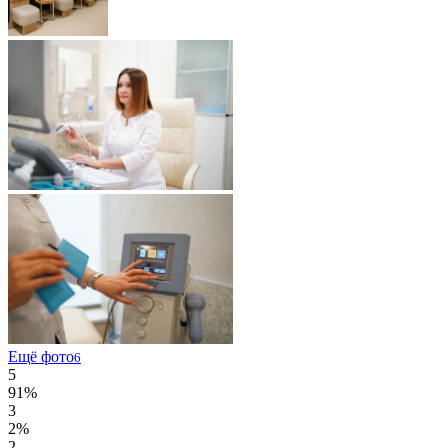
Ещё фото
6
5
91%
3
2%
2