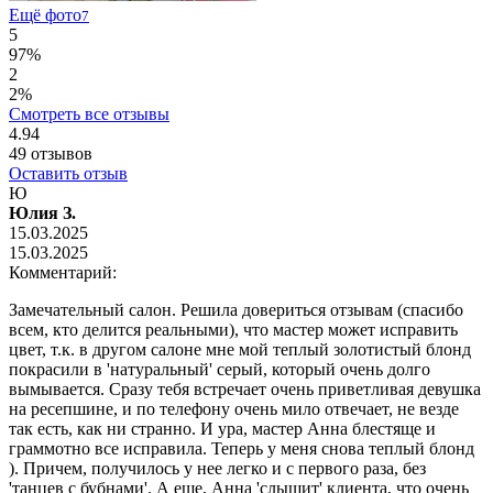
Ещё фото
7
5
97%
2
2%
Смотреть все отзывы
4.94
49
отзывов
Оставить отзыв
Ю
Юлия З.
15.03.2025
15.03.2025
Комментарий:
Замечательный салон. Решила довериться отзывам (спасибо
всем, кто делится реальными), что мастер может исправить
цвет, т.к. в другом салоне мне мой теплый золотистый блонд
покрасили в 'натуральный' серый, который очень долго
вымывается. Сразу тебя встречает очень приветливая девушка
на ресепшине, и по телефону очень мило отвечает, не везде
так есть, как ни странно. И ура, мастер Анна блестяще и
граммотно все исправила. Теперь у меня снова теплый блонд
). Причем, получилось у нее легко и с первого раза, без
'танцев с бубнами'. А еще, Анна 'слышит' клиента, что очень