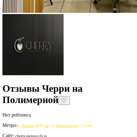
Отзывы Черри на
Полимерной
Нет рейтинга
Метро:
м.
Перово
(878 м)
,
м.
Новогиреево
(1,1 км)
Сайт:
cherry-perovo.tb.ru