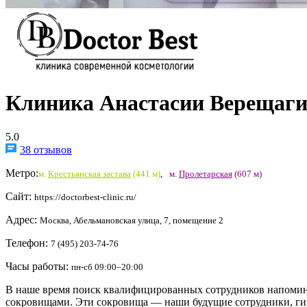
Клиника Анастасии Верещаги
5.0
38 отзывов
Метро:
м.
Крестьянская застава
(441 м)
,
м.
Пролетарская
(607 м)
Сайт:
https://doctorbest-clinic.ru/
Адрес:
Москва, Абельмановская улица, 7, помещение 2
Телефон:
7 (495) 203-74-76
Часы работы:
пн-сб 09:00–20:00
В наше время поиск квалифицированных сотрудников напоминае
сокровищами. Эти сокровища — наши будущие сотрудники, гипе