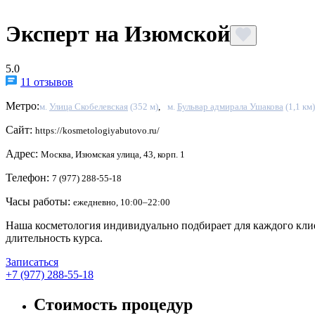
Эксперт на Изюмской
5.0
11 отзывов
Метро:
м.
Улица Скобелевская
(352 м)
,
м.
Бульвар адмирала Ушакова
(1,1 км)
Сайт:
https://kosmetologiyabutovo.ru/
Адрес:
Москва, Изюмская улица, 43, корп. 1
Телефон:
7 (977) 288-55-18
Часы работы:
ежедневно, 10:00–22:00
Наша косметология индивидуально подбирает для каждого клие
длительность курса.
Записаться
+7 (977) 288-55-18
Стоимость процедур