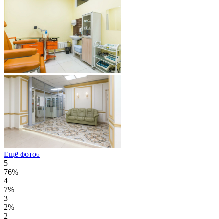
Ещё фото
6
5
76%
4
7%
3
2%
2